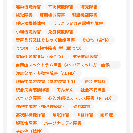
標設定～結果評価を行い、それに基づき
運動機能障害
平衡機能障害
聴覚障害
評価を決定します。本人の資格と職務に
応じています。
視覚障害
肝臓機能障害
腎臓機能障害
呼吸器機能障害
ぼうこう又は直腸機能障害
小腸機能障害
免疫機能障害
音声言語又はそしゃく機能障害
その他（身体）
うつ病
双極性障害 I型（躁うつ）
双極性障害 II型（躁うつ）
気分変調障害
自閉症スペクトラム障害（ASD/アスペルガー症候群/広汎性発達障害）
注意欠陥・多動性障害（ADHD）
限局性学習障害（学習障害/LD）
統合失調症
統合失調感情障害
てんかん
社会不安障害
パニック障害
心的外傷後ストレス障害（PTSD）
強迫性障害（強迫神経症）
適応障害
高次脳機能障害
睡眠障害
摂食障害
認知症
解離性障害
パーソナリティ障害
その他（精神）