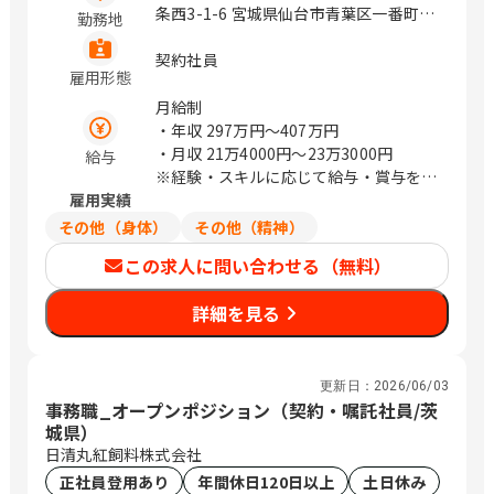
条西3-1-6 宮城県仙台市青葉区一番町4-
勤務地
1-25 茨城県つくば市鬼ヶ窪1047-27 埼
玉県さいたま市浦和区上木崎1-14-6
契約社員
雇用形態
CTIさいたまビル 埼玉県さいたま市中央
区新都心11－2 明治安田生命さいたま
月給制
新都心ビル 東京都中央区日本橋浜町3-
・年収
297万円〜407万円
21-1 日本橋浜町Fタワー 東京都中央区
・月収
21万4000円〜23万3000円
給与
日本橋蛎殻町2-14-5 KDX浜町中ノ橋ビ
※経験・スキルに応じて給与・賞与を決
ル 東京都中央区日本橋浜町3-15-1 日
雇用実績
定いたします
本橋安田スカイゲート 東京都中央区日
その他（身体）
その他（精神）
本橋浜町3-3-2 トルナーレ日本橋浜町
この求人に問い合わせる（無料）
愛知県名古屋市中区錦1-5-13 オリッ
クス名古屋錦ビル 大阪府大阪市中央区
詳細を見る
道修町1-6-7 JMFビル北浜01 福岡県福
岡市中央区大名2-4-12 CTI福岡ビル
（変更の範囲）企業の定める範囲 / 札
幌、仙台、万博記念公園、研究学園、さ
更新日：
2026/06/03
いたま新都心、与野、北与野、水天宮
事務職_オープンポジション（契約・嘱託社員/茨
前、浜町、伏見、北浜、赤坂
城県）
日清丸紅飼料株式会社
正社員登用あり
年間休日120日以上
土日休み