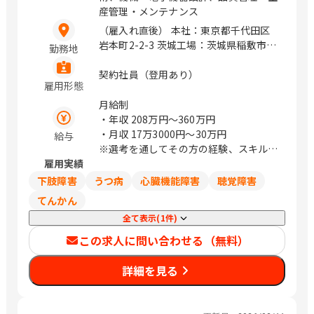
産管理・メンテナンス
（雇入れ直後） 本社：東京都千代田区
岩本町2-2-3 茨城工場：茨城県稲敷市伊
勤務地
佐部1281（車通勤OK） つくば工場：茨
城県筑西市藤ケ谷799-1（車通勤OK）
契約社員（登用あり）
雇用形態
（変更の範囲） 無し / 神田、岩本町、
小伝馬町、新日本橋、下総神崎、騰波ノ
月給制
江
・年収
208万円〜360万円
・月収
17万3000円〜30万円
給与
※選考を通してその方の経験、スキルに
雇用実績
より決定致します。
下肢障害
うつ病
心臓機能障害
聴覚障害
てんかん
全て表示(1件)
この求人に問い合わせる（無料）
詳細を見る