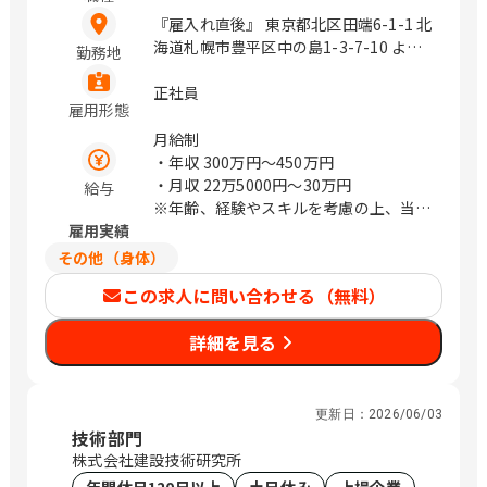
『雇入れ直後』 東京都北区田端6-1-1 北
海道札幌市豊平区中の島1-3-7-10 よね
勤務地
たビル 神奈川県横浜市神奈川区沢渡1-2
愛知県名古屋市中村区竹橋町14-8 大阪
正社員
雇用形態
府大阪市福島区大開2-10-40 2F 福岡県
福岡市博多区美野島3-22-40 【仙台市宮
月給制
城野区】:：宮城県仙台市宮城野区名掛
・年収
300万円〜450万円
丁206-9 兵庫県神戸市兵庫区永沢町3丁
・月収
22万5000円〜30万円
給与
目4-16 広島県広島市西区上天満町1-6
※年齢、経験やスキルを考慮の上、当社
香川県高松市上福岡町2029-3 群馬県前
雇用実績
規定により決定します
橋市大手町1-5-11 403号室 京都府京都
【月収例】
その他（身体）
市中京区堀川通錦小路下ル錦堀川町659
25歳／大卒
この求人に問い合わせる（無料）
京都松田ビル2E / 拠点に依る
月収28万3000円（月給+技能手当+諸手
当）
詳細を見る
※条件より変動する場合あり
更新日：
2026/06/03
技術部門
株式会社建設技術研究所