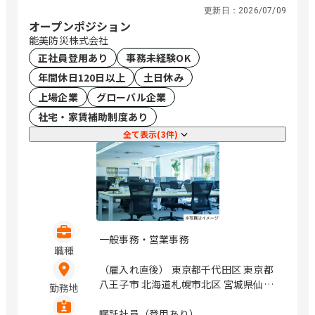
神奈川県横浜市西区みなとみらい4-4-5
更新日：
2026/07/09
（横浜アイマークプレイス4階） 神奈川
オープンポジション
県海老名市めぐみ町2番2号 （ViNA
能美防災株式会社
GARDENS OFFICE 14階） 神奈川県藤沢
正社員登用あり
事務未経験OK
市辻堂神台2-2-1 （アイクロス湘南9
年間休日120日以上
土日休み
階） 新潟県新潟市中央区上所中1-7-23
石川県金沢市鞍月4丁目125 山梨県甲府
上場企業
グローバル企業
市上石田3-6-38 長野県松本市渚二丁目4
社宅・家賃補助制度あり
番31号（2F） 岐阜県岐阜市市橋3丁目4
全て表示(3件)
番8号 静岡県静岡市駿河区稲川二丁目1-
1 （伊伝静岡駅南ビル6F） 愛知県名古
屋市中区栄3-18-1 （ナディアパークビ
ジネスセンタービル16F） 愛知県名古屋
市中区栄3-18-1 （ナディアパークビジ
ネスセンタービル16F） 愛知県豊橋市曙
町松並101番地206 愛知県岡崎市唐沢町
一般事務・営業事務
11番地5 （第一生命・三井住友海上岡崎
職種
ビル10F） 滋賀県草津市渋川1丁目3番4
（雇入れ直後） 東京都千代田区 東京都
号 （近江伊吹館 1階） 滋賀県彦根市大
八王子市 北海道札幌市北区 宮城県仙台
勤務地
東町14番25号 （上野第Ⅶビル 3階） 京
市青葉区 静岡県静岡市葵区 愛知県名古
都府京都市中京区烏丸通御池下る梅屋町
屋市中村区 石川県金沢市 茨城県水戸市
嘱託社員（登用あり）