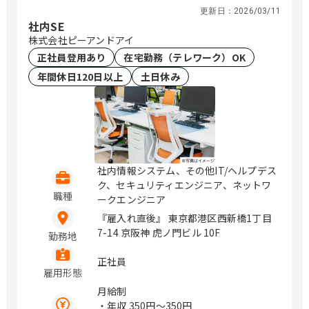
更新日：
2026/03/11
社内SE
株式会社ピーアンドアイ
正社員登用あり
在宅勤務（テレワーク）OK
年間休日120日以上
土日休み
社内情報システム、その他IT/ヘルプデス
ク、セキュリティエンジニア、ネットワ
職種
ークエンジニア
『雇入れ直後』 東京都港区西新橋1丁目
7-14 京阪神 虎ノ門ビル 10F
勤務地
正社員
雇用形態
月給制
・年収
350円〜350円