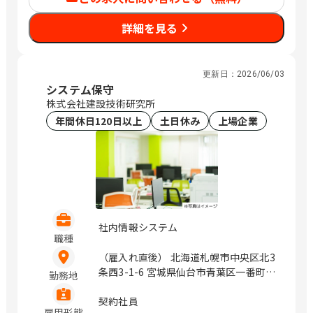
クス名古屋錦ビル 大阪府大阪市中央区
詳細を見る
道修町1-6-7 JMFビル北浜01 福岡県福
岡市中央区大名2-4-12 CTI福岡ビル
（変更の範囲）企業の定める範囲 / 札
幌、仙台、万博記念公園、研究学園、さ
更新日：
2026/06/03
いたま新都心、与野、北与野、水天宮
システム保守
前、浜町、伏見、北浜、赤坂
株式会社建設技術研究所
年間休日120日以上
土日休み
上場企業
社内情報システム
職種
（雇入れ直後） 北海道札幌市中央区北3
条西3-1-6 宮城県仙台市青葉区一番町4-
勤務地
1-25 茨城県つくば市鬼ヶ窪1047-27 埼
玉県さいたま市浦和区上木崎1-14-6
契約社員
雇用形態