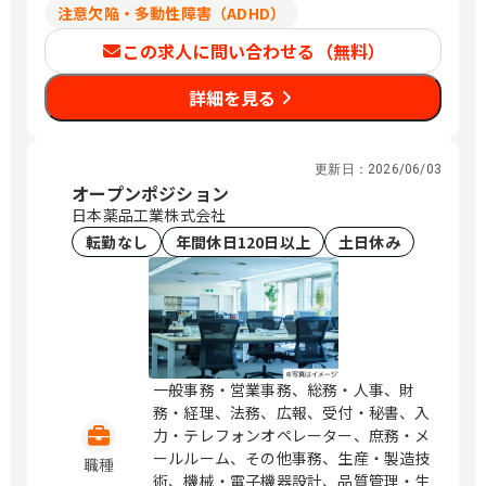
注意欠陥・多動性障害（ADHD）
この求人に問い合わせる（無料）
詳細を見る
更新日：
2026/06/03
オープンポジション
日本薬品工業株式会社
転勤なし
年間休日120日以上
土日休み
一般事務・営業事務、総務・人事、財
務・経理、法務、広報、受付・秘書、入
力・テレフォンオペレーター、庶務・メ
ールルーム、その他事務、生産・製造技
職種
術、機械・電子機器設計、品質管理・生