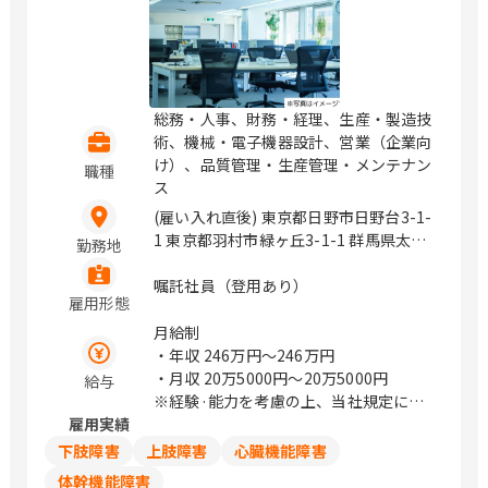
総務・人事、財務・経理、生産・製造技
術、機械・電子機器設計、営業（企業向
け）、品質管理・生産管理・メンテナン
職種
ス
(雇い入れ直後) 東京都日野市日野台3-1-
1 東京都羽村市緑ヶ丘3-1-1 群馬県太田
勤務地
市新田早川町10-1 茨城県古河市名崎1番
地 / 日野、羽村、境町、南栗橋
嘱託社員（登用あり）
雇用形態
月給制
・年収
246万円〜246万円
・月収
20万5000円〜20万5000円
給与
※経験·能力を考慮の上、当社規定によ
雇用実績
る
賞与：業績により変動
下肢障害
上肢障害
心臓機能障害
■評価制度：上司との面談を通じて、目
体幹機能障害