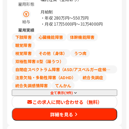
358番地 （アーバネックス御池ビル西館
雇用形態
埼玉県さいたま市北区 千葉県千葉市中
6階） 京都府福知山市厚東町2 京都府木
央区 神奈川県横浜市西区 大阪府吹田市
月給制
津川市兜台6丁目6－4 （総合住宅研究所
広島県広島市東区 福岡県福岡市中央区
・年収
280万円〜550万円
内） 大阪府大阪市北区大淀中1－1－30
給与
（変更の範囲）会社の指定する場所
・月収
17万5000円〜31万4000円
（梅田スカイビルタワーウエスト34階）
雇用実績
大阪府箕面市船場東1-10-33 大阪府枚方
下肢障害
心臓機能障害
体幹機能障害
市新町一丁目10番1号 （レジデンス櫂枚
方駅前102号） 大阪府堺市北区長曽根町
聴覚障害
3047番地12 大阪府岸和田市土生町3丁
視覚障害
その他（身体）
うつ病
目17番32号 松本ビル 大阪市北区大淀中
双極性障害 II型（躁うつ）
1-1-93 （梅田スカイビルガーデンシッ
クス3階） 兵庫県明石市大明石町2丁目
自閉症スペクトラム障害（ASD/アスペルガー症候群/広汎性発達障害）
1-32 （ラ スーノ明石公園前ビル） 兵庫
注意欠陥・多動性障害（ADHD）
統合失調症
県姫路市東延末1-1 （姫路NKビル1F）
統合失調感情障害
てんかん
兵庫県西宮市両度町6－30 和歌山県和歌
山市杉ノ馬場一丁目1番地FK
全て表示(9件)
BUILDING3階 鳥取県米子市米原4丁目2
この求人に問い合わせる（無料）
番27号 島根県松江市嫁島町10－15 岡山
県岡山市北区今2丁目9番8号 岡山県倉敷
詳細を見る
市白楽町587-3 広島県広島市安佐南区西
原5-16-6 （ケイ・テイ ビル3F） 山口県
周南市久米中央四丁目10番11号 山口県