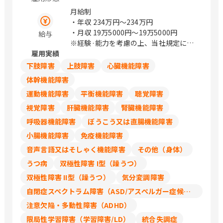
岡、栄、豊橋、岡崎、草津、彦根、烏丸
月給制
御池、福知山、高の原、大阪、箕面船場
・年収
234万円〜234万円
阪大前、枚方市、なかもず、東岸和田、
・月収
19万5000円〜19万5000円
給与
明石、姫路、西宮北口、和歌山市、三本
※経験·能力を考慮の上、当社規定によ
松口、乃木、北長瀬、倉敷、下祇園、櫛
雇用実績
る
ケ浜、綾羅木、新山口、徳島、松山、高
賞与：業績により変動
下肢障害
上肢障害
心臓機能障害
知、祇園、小倉、西鉄久留米、佐賀、平
■評価制度：上司との面談を通じて、目
成、延岡、宮崎、郡元
体幹機能障害
標設定～結果評価を行い、それに基づき
運動機能障害
平衡機能障害
聴覚障害
評価を決定します。本人の資格と職務に
応じています。
視覚障害
肝臓機能障害
腎臓機能障害
呼吸器機能障害
ぼうこう又は直腸機能障害
小腸機能障害
免疫機能障害
音声言語又はそしゃく機能障害
その他（身体）
うつ病
双極性障害 I型（躁うつ）
双極性障害 II型（躁うつ）
気分変調障害
自閉症スペクトラム障害（ASD/アスペルガー症候群/広汎性発達障害）
注意欠陥・多動性障害（ADHD）
限局性学習障害（学習障害/LD）
統合失調症