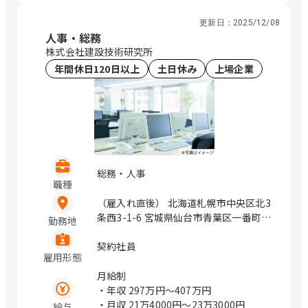
（変更の範囲）企業の定める範囲 / 札
幌、仙台、万博記念公園、研究学園、さ
更新日：
2025/12/08
いたま新都心、与野、北与野、水天宮
人事・総務
前、浜町、伏見、北浜、赤坂
株式会社建設技術研究所
年間休日120日以上
土日休み
上場企業
総務・人事
職種
（雇入れ直後） 北海道札幌市中央区北3
条西3-1-6 宮城県仙台市青葉区一番町4-
勤務地
1-25 茨城県つくば市鬼ヶ窪1047-27 埼
玉県さいたま市浦和区上木崎1-14-6
契約社員
雇用形態
CTIさいたまビル 埼玉県さいたま市中央
区新都心11－2 明治安田生命さいたま
月給制
新都心ビル 東京都中央区日本橋浜町3-
・年収
297万円〜407万円
21-1 日本橋浜町Fタワー 東京都中央区
・月収
21万4000円〜23万3000円
給与