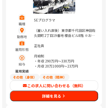
SEプログラマ
職種
（雇い入れ直後）東京都千代田区神田佐
久間町2丁目19番地 櫻岳ビル8階 ※お客
勤務地
様先への常駐の可能性があります。（居
住地を考慮して無理のない範囲で常駐先
正社員
雇用形態
を決定します。） / 秋葉原
月給制
・年収
290万円〜330万円
給与
・月収
20万1000円〜23万円
雇用実績
その他（身体）
その他（精神）
この求人に問い合わせる（無料）
詳細を見る