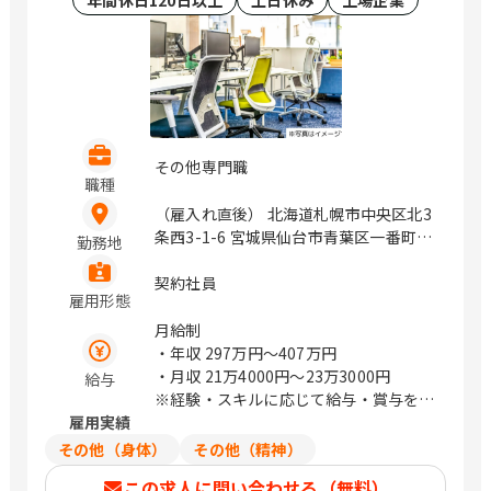
年間休日120日以上
土日休み
上場企業
その他専門職
職種
（雇入れ直後） 北海道札幌市中央区北3
条西3-1-6 宮城県仙台市青葉区一番町4-
勤務地
1-25 茨城県つくば市鬼ヶ窪1047-27 埼
玉県さいたま市浦和区上木崎1-14-6
契約社員
雇用形態
CTIさいたまビル 埼玉県さいたま市中央
区新都心11－2 明治安田生命さいたま
月給制
新都心ビル 東京都中央区日本橋浜町3-
・年収
297万円〜407万円
21-1 日本橋浜町Fタワー 東京都中央区
・月収
21万4000円〜23万3000円
給与
日本橋蛎殻町2-14-5 KDX浜町中ノ橋ビ
※経験・スキルに応じて給与・賞与を決
ル 東京都中央区日本橋浜町3-15-1 日
雇用実績
定いたします
本橋安田スカイゲート 東京都中央区日
その他（身体）
その他（精神）
本橋浜町3-3-2 トルナーレ日本橋浜町
この求人に問い合わせる（無料）
愛知県名古屋市中区錦1-5-13 オリッ