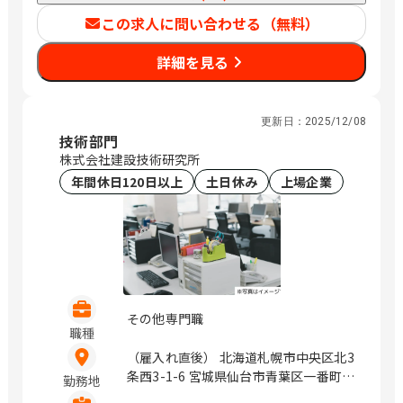
この求人に問い合わせる（無料）
詳細を見る
更新日：
2025/12/08
技術部門
株式会社建設技術研究所
年間休日120日以上
土日休み
上場企業
その他専門職
職種
（雇入れ直後） 北海道札幌市中央区北3
条西3-1-6 宮城県仙台市青葉区一番町4-
勤務地
1-25 茨城県つくば市鬼ヶ窪1047-27 埼