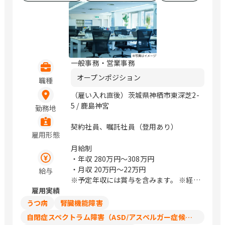
一般事務・営業事務
オープンポジション
職種
（雇い入れ直後）茨城県神栖市東深芝2-
5 / 鹿島神宮
勤務地
契約社員、嘱託社員（登用あり）
雇用形態
月給制
・年収
280万円〜308万円
・月収
20万円〜22万円
給与
※予定年収には賞与を含みます。 ※経
雇用実績
験・スキルに応じて相談可能です。 ※上
記は契約社員としての給与です。経験等
うつ病
腎臓機能障害
により正社員スタートでの採用可能性も
自閉症スペクトラム障害（ASD/アスペルガー症候群/広汎性発達障害）
ございます。