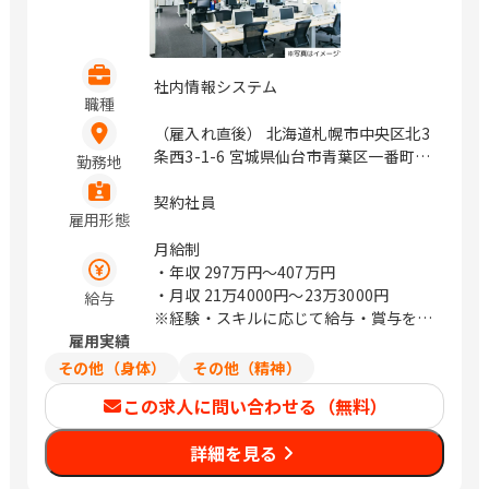
社内情報システム
職種
（雇入れ直後） 北海道札幌市中央区北3
条西3-1-6 宮城県仙台市青葉区一番町4-
勤務地
1-25 茨城県つくば市鬼ヶ窪1047-27 埼
玉県さいたま市浦和区上木崎1-14-6
契約社員
雇用形態
CTIさいたまビル 埼玉県さいたま市中央
区新都心11－2 明治安田生命さいたま
月給制
新都心ビル 東京都中央区日本橋浜町3-
・年収
297万円〜407万円
21-1 日本橋浜町Fタワー 東京都中央区
・月収
21万4000円〜23万3000円
給与
日本橋蛎殻町2-14-5 KDX浜町中ノ橋ビ
※経験・スキルに応じて給与・賞与を決
ル 東京都中央区日本橋浜町3-15-1 日
雇用実績
定いたします
本橋安田スカイゲート 東京都中央区日
その他（身体）
その他（精神）
本橋浜町3-3-2 トルナーレ日本橋浜町
この求人に問い合わせる（無料）
愛知県名古屋市中区錦1-5-13 オリッ
クス名古屋錦ビル 大阪府大阪市中央区
詳細を見る
道修町1-6-7 JMFビル北浜01 福岡県福
岡市中央区大名2-4-12 CTI福岡ビル