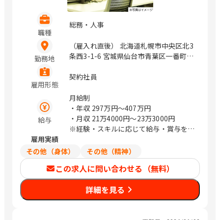
総務・人事
職種
（雇入れ直後） 北海道札幌市中央区北3
条西3-1-6 宮城県仙台市青葉区一番町4-
勤務地
1-25 茨城県つくば市鬼ヶ窪1047-27 埼
玉県さいたま市浦和区上木崎1-14-6
契約社員
雇用形態
CTIさいたまビル 埼玉県さいたま市中央
区新都心11－2 明治安田生命さいたま
月給制
新都心ビル 東京都中央区日本橋浜町3-
・年収
297万円〜407万円
21-1 日本橋浜町Fタワー 東京都中央区
・月収
21万4000円〜23万3000円
給与
日本橋蛎殻町2-14-5 KDX浜町中ノ橋ビ
※経験・スキルに応じて給与・賞与を決
ル 東京都中央区日本橋浜町3-15-1 日
雇用実績
定いたします
本橋安田スカイゲート 東京都中央区日
その他（身体）
その他（精神）
本橋浜町3-3-2 トルナーレ日本橋浜町
この求人に問い合わせる（無料）
愛知県名古屋市中区錦1-5-13 オリッ
クス名古屋錦ビル 大阪府大阪市中央区
詳細を見る
道修町1-6-7 JMFビル北浜01 福岡県福
岡市中央区大名2-4-12 CTI福岡ビル
（変更の範囲）企業の定める範囲 / 札