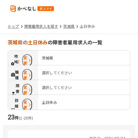
トップ
障害雇用求人を探す
茨城県
土日休み
茨城県の土日休み
の障害者雇用求人の一覧
地
変
茨城県
域/
更
路
職
変
選択してください
線
種
更
障
変
選択してください
害
更
配
詳
変
慮
土日休み
細
更
条
23
件
件
(
1
-
20
件)