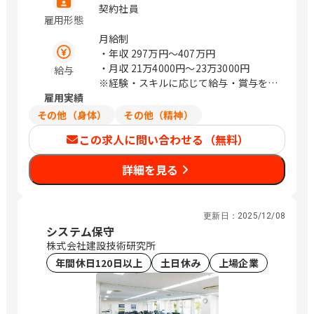
玉県さいたま市浦和区上木崎1-14-6
契約社員
雇用形態
CTIさいたまビル 埼玉県さいたま市中央
区新都心11－2 明治安田生命さいたま
月給制
新都心ビル 東京都中央区日本橋浜町3-
・年収
297万円〜407万円
21-1 日本橋浜町Fタワー 東京都中央区
・月収
21万4000円〜23万3000円
給与
日本橋蛎殻町2-14-5 KDX浜町中ノ橋ビ
※経験・スキルに応じて給与・賞与を決
ル 東京都中央区日本橋浜町3-15-1 日
雇用実績
定いたします
本橋安田スカイゲート 東京都中央区日
その他（身体）
その他（精神）
本橋浜町3-3-2 トルナーレ日本橋浜町
この求人に問い合わせる（無料）
愛知県名古屋市中区錦1-5-13 オリッ
クス名古屋錦ビル 大阪府大阪市中央区
詳細を見る
道修町1-6-7 JMFビル北浜01 福岡県福
岡市中央区大名2-4-12 CTI福岡ビル
（変更の範囲）企業の定める範囲 / 札
幌、仙台、万博記念公園、研究学園、さ
更新日：
2025/12/08
いたま新都心、与野、北与野、水天宮
システム保守
前、浜町、伏見、北浜、赤坂
株式会社建設技術研究所
年間休日120日以上
土日休み
上場企業