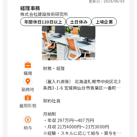
幌、仙台、万博記念公園、研究学園、さ
更新日：
2026/06/03
いたま新都心、与野、北与野、水天宮
経理事務
前、浜町、伏見、北浜、赤坂
株式会社建設技術研究所
年間休日120日以上
土日休み
上場企業
財務・経理
職種
（雇入れ直後） 北海道札幌市中央区北3
条西3-1-6 宮城県仙台市青葉区一番町4-
勤務地
1-25 茨城県つくば市鬼ヶ窪1047-27 埼
玉県さいたま市浦和区上木崎1-14-6
契約社員
雇用形態
CTIさいたまビル 埼玉県さいたま市中央
区新都心11－2 明治安田生命さいたま
月給制
新都心ビル 東京都中央区日本橋浜町3-
・年収
297万円〜407万円
21-1 日本橋浜町Fタワー 東京都中央区
・月収
21万4000円〜23万3000円
給与
日本橋蛎殻町2-14-5 KDX浜町中ノ橋ビ
※経験・スキルに応じて給与・賞与を決