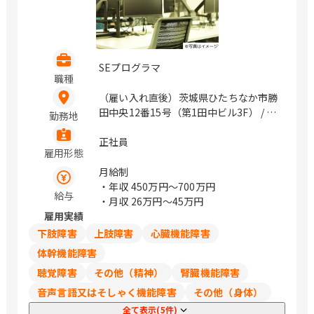
SEプログラマ
職種
（雇い入れ直後）茨城県ひたちなか市勝
田中央12番15号（第1田中ビル3F） / 勝
勤務地
田
正社員
雇用形態
月給制
・年収
450万円〜700万円
給与
・月収
26万円〜45万円
雇用実績
下肢障害
上肢障害
心臓機能障害
体幹機能障害
聴覚障害
その他（精神）
腎臓機能障害
音声言語又はそしゃく機能障害
その他（身体）
全て表示(5件)