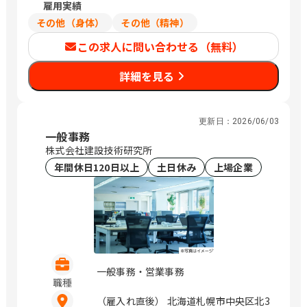
ル 東京都中央区日本橋浜町3-15-1 日
雇用実績
定いたします
本橋安田スカイゲート 東京都中央区日
その他（身体）
その他（精神）
本橋浜町3-3-2 トルナーレ日本橋浜町
この求人に問い合わせる（無料）
愛知県名古屋市中区錦1-5-13 オリッ
クス名古屋錦ビル 大阪府大阪市中央区
詳細を見る
道修町1-6-7 JMFビル北浜01 福岡県福
岡市中央区大名2-4-12 CTI福岡ビル
（変更の範囲）企業の定める範囲 / 札
幌、仙台、万博記念公園、研究学園、さ
更新日：
2026/06/03
いたま新都心、与野、北与野、水天宮
一般事務
前、浜町、伏見、北浜、赤坂
株式会社建設技術研究所
年間休日120日以上
土日休み
上場企業
一般事務・営業事務
職種
（雇入れ直後） 北海道札幌市中央区北3