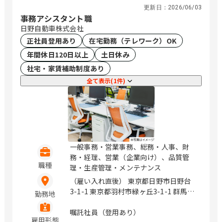
更新日：
2026/06/03
下関市綾羅木本町3丁目13-9 山口県山口
事務アシスタント職
市小郡下郷2227番地4 徳島県徳島市中洲
日野自動車株式会社
町一丁目8-1 愛媛県松山市生石町130-1
高知県高知市杉井流21番10号 福岡県福
正社員登用あり
在宅勤務（テレワーク）OK
岡市博多区御供所町1-1 （西鉄祇園ビ
年間休日120日以上
土日休み
ル） 福岡県北九州市小倉北区京町三丁
社宅・家賃補助制度あり
目7番1号 （ガーデンシティ小倉3階）
全て表示(1件)
福岡県久留米市合川町1925番1号 （中央
公園通り） 佐賀県佐賀市駅前中央1丁目
14-40 （ニッセイ佐賀駅前ビル4F） 熊
本県熊本市南区田井島1丁目7-1 宮崎県
延岡市日の出町2丁目1番地9 （メモリア
ルライフ1階北号室） 宮崎県宮崎市高千
穂通2-3-20 鹿児島県鹿児島市与次郎2丁
一般事務・営業事務、総務・人事、財
目4番7号 ※転居を伴う転勤なし。 ※原
務・経理、営業（企業向け）、品質管
職種
則マイカー通勤不可 / 札幌、盛岡、勾当
理・生産管理・メンテナンス
台公園、山形、郡山、水戸、宇都宮、前
（雇い入れ直後） 東京都日野市日野台
橋、浦和、熊谷、川越、千葉みなと、船
3-1-1 東京都羽村市緑ヶ丘3-1-1 群馬県
勤務地
橋、流山おおたかの森、池袋、新宿、表
太田市新田早川町10-1 茨城県古河市名
参道、立川、みなとみらい、海老名、辻
崎1番地 / 日野、羽村、境町、南栗橋
嘱託社員（登用あり）
堂、新潟、金沢、甲府、松本、岐阜、静
雇用形態