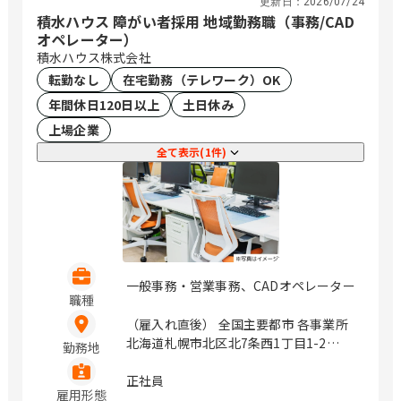
更新日：
2026/07/24
積水ハウス 障がい者採用 地域勤務職（事務/CAD
オペレーター）
積水ハウス株式会社
転勤なし
在宅勤務（テレワーク）OK
年間休日120日以上
土日休み
上場企業
全て表示(1件)
一般事務・営業事務、CADオペレーター
職種
（雇入れ直後） 全国主要都市 各事業所
北海道札幌市北区北7条西1丁目1-2
勤務地
（SE札幌ビル5F） 岩手県盛岡市盛岡駅
前北通1-10橋市盛岡ビル7F 宮城県仙台
正社員
雇用形態
市青葉区一番町4丁目6-1 （第一生命タ