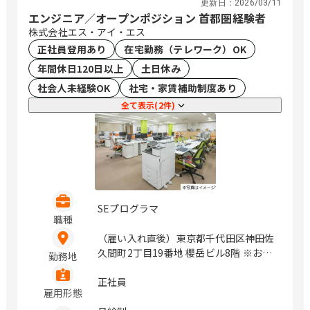
更新日：
2026/03/11
エンジニア／オープンポジション 首都圏経験者
株式会社エス・アイ・エス
正社員登用あり
在宅勤務（テレワーク）OK
年間休日120日以上
土日休み
社会人未経験OK
社宅・家賃補助制度あり
全て表示(2件)
SEプログラマ
職種
（雇い入れ直後）東京都千代田区神田佐
久間町2丁目19番地 櫻岳ビル8階 ※お客
勤務地
様先への常駐の可能性があります。（居
住地を考慮して無理のない範囲で常駐先
正社員
雇用形態
を決定します。） / 秋葉原