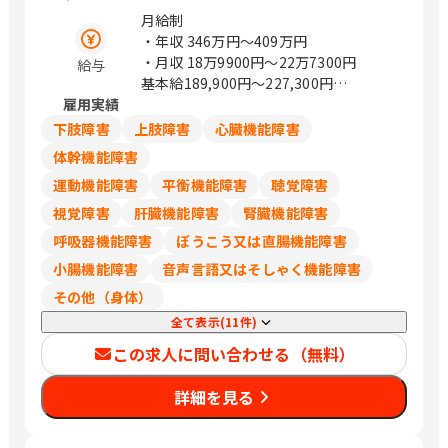
ワービル5F） 山形県山形市篭田3-9-5
月給制
福島県郡山市本町一丁目4－8 茨城県水
・年収
346万円〜409万円
戸市城南1-1-6 （サザン水戸ビル301）
・月収
18万9900円〜22万7300円
給与
栃木県宇都宮市城東1丁目-11-5 群馬県
基本給189,900円～227,300円
前橋市天川大島町2-15-7 埼玉県さいた
雇用実績
※試用期間あり（6ヵ月）
ま市浦和区岸町4-26-15 （浦和SHビル
※試用期間中の労働条件は同条件
下肢障害
上肢障害
心臓機能障害
2F） 埼玉県熊谷市筑波2丁目48番地1
※賞与：昨年度実績5.51か月
体幹機能障害
（熊谷大栄ビル2階） 埼玉県川越市新宿
運動機能障害
平衡機能障害
聴覚障害
町1丁目16-3 （SAISHOビル2階） 千葉
県千葉市中央区問屋町1-35 （千葉ポー
視覚障害
肝臓機能障害
腎臓機能障害
トサイドタワー10階） 千葉県船橋市本
呼吸器機能障害
ぼうこう又は直腸機能障害
町1-3-1 Face13階 （ご予約制） 千葉県
小腸機能障害
音声言語又はそしゃく機能障害
流山市おおたかの森西1-2-3 （アゼリア
テラス9階） 東京都豊島区西池袋1-11-1
その他（身体）
（メトロポリタンプラザビル11階） 東
全て表示(11件)
京都新宿区西新宿3-6-11 （西新宿KSビ
この求人に問い合わせる（無料）
ル1F） 東京都港区南青山2-26-1 （D－
LIFEPLACE南青山1階） 東京都立川市曙
詳細を見る
町2-37-7 （コアシティ立川1F） 神奈川
県横浜市西区みなとみらい3-7-1
（OCEAN GATE MINATOMIRAI 13F）