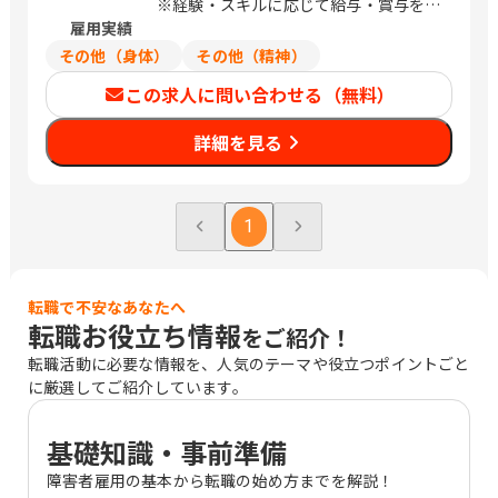
日本橋蛎殻町2-14-5 KDX浜町中ノ橋ビ
※経験・スキルに応じて給与・賞与を決
ル 東京都中央区日本橋浜町3-15-1 日
雇用実績
定いたします
本橋安田スカイゲート 東京都中央区日
その他（身体）
その他（精神）
本橋浜町3-3-2 トルナーレ日本橋浜町
この求人に問い合わせる（無料）
愛知県名古屋市中区錦1-5-13 オリッ
クス名古屋錦ビル 大阪府大阪市中央区
詳細を見る
道修町1-6-7 JMFビル北浜01 福岡県福
岡市中央区大名2-4-12 CTI福岡ビル
（変更の範囲）企業の定める範囲 / 札
幌、仙台、万博記念公園、研究学園、さ
1
いたま新都心、与野、北与野、水天宮
前、浜町、伏見、北浜、赤坂
転職で不安なあなたへ
転職お役立ち情報
をご紹介！
転職活動に必要な情報を、人気のテーマや役立つポイントごと
に厳選してご紹介しています。
基礎知識・事前準備
障害者雇用の基本から転職の始め方までを解説！