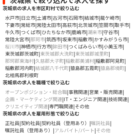
茨城県の求人を市区町村で絞り込む
水戸市
日立市
土浦市
古河市
石岡市
結城市
龍ケ崎市
下妻市
常総市
常陸太田市
高萩市
北茨城市
笠間市
取手市
牛久市
つくば市
ひたちなか市
鹿嶋市
潮来市
守谷市
常陸大宮市
那珂市
筑西市
坂東市
稲敷市
かすみがうら市
桜川市
神栖市
行方市
鉾田市
つくばみらい市
小美玉市
東茨城郡茨城町
東茨城郡大洗町
東茨城郡城里町
那珂郡東海村
久慈郡大子町
稲敷郡美浦村
稲敷郡阿見町
稲敷郡河内町
結城郡八千代町
猿島郡五霞町
猿島郡境町
北相馬郡利根町
茨城県の求人を職種で絞り込む
オープンポジション・総合職
事務関連
営業・販売関連
企画・マーケティング関連
IT・エンジニア関連
技術関連
クリエイティブ関連
専門職関連
その他
茨城県の求人を雇用形態で絞り込む
正社員
契約社員
契約社員（登用あり）
嘱託社員
嘱託社員（登用あり）
アルバイト/パート
その他