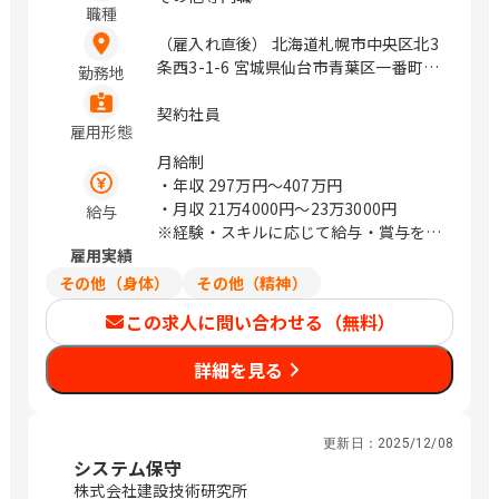
職種
（雇入れ直後） 北海道札幌市中央区北3
条西3-1-6 宮城県仙台市青葉区一番町4-
勤務地
1-25 茨城県つくば市鬼ヶ窪1047-27 埼
玉県さいたま市浦和区上木崎1-14-6
契約社員
雇用形態
CTIさいたまビル 埼玉県さいたま市中央
区新都心11－2 明治安田生命さいたま
月給制
新都心ビル 東京都中央区日本橋浜町3-
・年収
297万円〜407万円
21-1 日本橋浜町Fタワー 東京都中央区
・月収
21万4000円〜23万3000円
給与
日本橋蛎殻町2-14-5 KDX浜町中ノ橋ビ
※経験・スキルに応じて給与・賞与を決
ル 東京都中央区日本橋浜町3-15-1 日
雇用実績
定いたします
本橋安田スカイゲート 東京都中央区日
その他（身体）
その他（精神）
本橋浜町3-3-2 トルナーレ日本橋浜町
この求人に問い合わせる（無料）
愛知県名古屋市中区錦1-5-13 オリッ
クス名古屋錦ビル 大阪府大阪市中央区
詳細を見る
道修町1-6-7 JMFビル北浜01 福岡県福
岡市中央区大名2-4-12 CTI福岡ビル
（変更の範囲）企業の定める範囲 / 札
幌、仙台、万博記念公園、研究学園、さ
更新日：
2025/12/08
いたま新都心、与野、北与野、水天宮
システム保守
前、浜町、伏見、北浜、赤坂
株式会社建設技術研究所