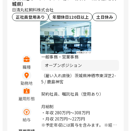
前、浜町、伏見、北浜、赤坂
城県）
日清丸紅飼料株式会社
正社員登用あり
年間休日120日以上
土日休み
一般事務・営業事務
オープンポジション
職種
（雇い入れ直後）茨城県神栖市東深芝2-
5 / 鹿島神宮
勤務地
契約社員、嘱託社員（登用あり）
雇用形態
月給制
・年収
280万円〜308万円
・月収
20万円〜22万円
給与
※予定年収には賞与を含みます。 ※経