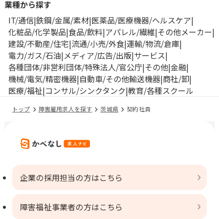
業種から探す
IT/通信
鉄鋼/金属/素材
医薬品/医療機器/ヘルスケア
化粧品/化学製品
食品/飲料
アパレル/繊維
その他メーカー
建設/不動産/住宅
流通/小売/外食
運輸/物流/倉庫
電力/ガス/石油
メディア/広告/出版
サービス
各種団体/非営利団体/特殊法人/官公庁
その他
金融
機械/電気/精密機器
自動車/その他輸送機器
商社/卸
医療/福祉
コンサル/シンクタンク
教育/各種スクール
トップ
障害雇用求人を探す
茨城県
契約社員
企業の採用担当の方はこちら
障害福祉事業者の方はこちら