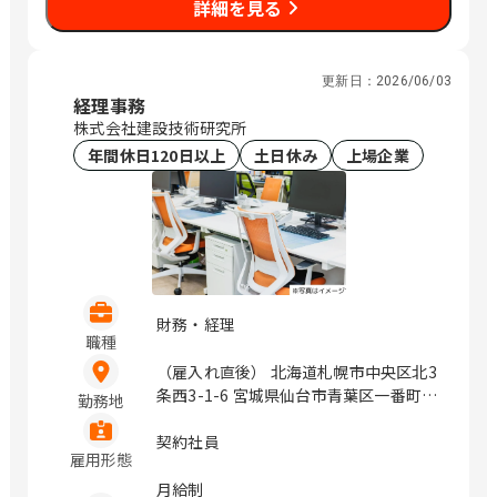
詳細を見る
道修町1-6-7 JMFビル北浜01 福岡県福
岡市中央区大名2-4-12 CTI福岡ビル
（変更の範囲）企業の定める範囲 / 札
幌、仙台、万博記念公園、研究学園、さ
更新日：
2026/06/03
いたま新都心、与野、北与野、水天宮
経理事務
前、浜町、伏見、北浜、赤坂
株式会社建設技術研究所
年間休日120日以上
土日休み
上場企業
財務・経理
職種
（雇入れ直後） 北海道札幌市中央区北3
条西3-1-6 宮城県仙台市青葉区一番町4-
勤務地
1-25 茨城県つくば市鬼ヶ窪1047-27 埼
玉県さいたま市浦和区上木崎1-14-6
契約社員
雇用形態
CTIさいたまビル 埼玉県さいたま市中央
区新都心11－2 明治安田生命さいたま
月給制