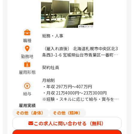
総務・人事
職種
（雇入れ直後） 北海道札幌市中央区北3
条西3-1-6 宮城県仙台市青葉区一番町4-
勤務地
1-25 茨城県つくば市鬼ヶ窪1047-27 埼
玉県さいたま市浦和区上木崎1-14-6
契約社員
雇用形態
CTIさいたまビル 埼玉県さいたま市中央
区新都心11－2 明治安田生命さいたま
月給制
新都心ビル 東京都中央区日本橋浜町3-
・年収
297万円〜407万円
21-1 日本橋浜町Fタワー 東京都中央区
・月収
21万4000円〜23万3000円
給与
日本橋蛎殻町2-14-5 KDX浜町中ノ橋ビ
※経験・スキルに応じて給与・賞与を決
ル 東京都中央区日本橋浜町3-15-1 日
雇用実績
定いたします
本橋安田スカイゲート 東京都中央区日
その他（身体）
その他（精神）
本橋浜町3-3-2 トルナーレ日本橋浜町
この求人に問い合わせる（無料）
愛知県名古屋市中区錦1-5-13 オリッ
クス名古屋錦ビル 大阪府大阪市中央区