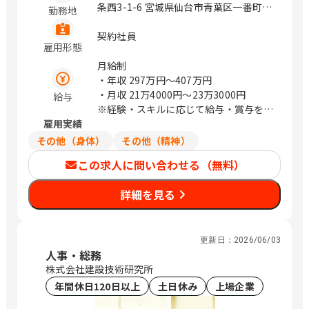
条西3-1-6 宮城県仙台市青葉区一番町4-
勤務地
1-25 茨城県つくば市鬼ヶ窪1047-27 埼
玉県さいたま市浦和区上木崎1-14-6
契約社員
雇用形態
CTIさいたまビル 埼玉県さいたま市中央
区新都心11－2 明治安田生命さいたま
月給制
新都心ビル 東京都中央区日本橋浜町3-
・年収
297万円〜407万円
21-1 日本橋浜町Fタワー 東京都中央区
・月収
21万4000円〜23万3000円
給与
日本橋蛎殻町2-14-5 KDX浜町中ノ橋ビ
※経験・スキルに応じて給与・賞与を決
ル 東京都中央区日本橋浜町3-15-1 日
雇用実績
定いたします
本橋安田スカイゲート 東京都中央区日
その他（身体）
その他（精神）
本橋浜町3-3-2 トルナーレ日本橋浜町
この求人に問い合わせる（無料）
愛知県名古屋市中区錦1-5-13 オリッ
クス名古屋錦ビル 大阪府大阪市中央区
詳細を見る
道修町1-6-7 JMFビル北浜01 福岡県福
岡市中央区大名2-4-12 CTI福岡ビル
（変更の範囲）企業の定める範囲 / 札
幌、仙台、万博記念公園、研究学園、さ
更新日：
2026/06/03
いたま新都心、与野、北与野、水天宮
人事・総務
前、浜町、伏見、北浜、赤坂
株式会社建設技術研究所
年間休日120日以上
土日休み
上場企業