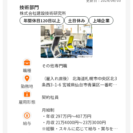
更新日：
2026/06/03
技術部門
株式会社建設技術研究所
年間休日120日以上
土日休み
上場企業
その他専門職
職種
（雇入れ直後） 北海道札幌市中央区北3
条西3-1-6 宮城県仙台市青葉区一番町4-
勤務地
1-25 茨城県つくば市鬼ヶ窪1047-27 埼
玉県さいたま市浦和区上木崎1-14-6
契約社員
雇用形態
CTIさいたまビル 埼玉県さいたま市中央
区新都心11－2 明治安田生命さいたま
月給制
新都心ビル 東京都中央区日本橋浜町3-
・年収
297万円〜407万円
21-1 日本橋浜町Fタワー 東京都中央区
・月収
21万4000円〜23万3000円
給与
日本橋蛎殻町2-14-5 KDX浜町中ノ橋ビ
※経験・スキルに応じて給与・賞与を決