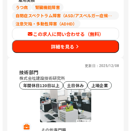
雇用実績
験・スキルに応じて相談可能です。 ※上
記は契約社員としての給与です。経験等
うつ病
腎臓機能障害
により正社員スタートでの採用可能性も
自閉症スペクトラム障害（ASD/アスペルガー症候群/広汎性発達障害）
ございます。
注意欠陥・多動性障害（ADHD）
この求人に問い合わせる（無料）
詳細を見る
更新日：
2025/12/08
技術部門
株式会社建設技術研究所
年間休日120日以上
土日休み
上場企業
その他専門職