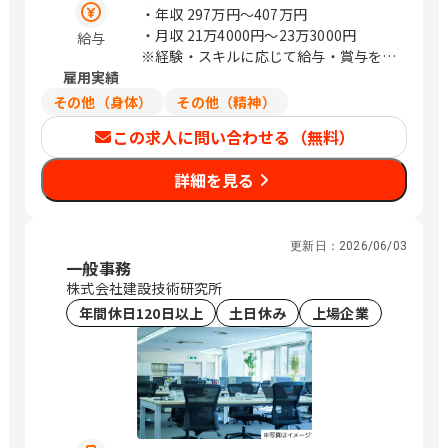
新都心ビル 東京都中央区日本橋浜町3-
・年収
297万円〜407万円
21-1 日本橋浜町Fタワー 東京都中央区
・月収
21万4000円〜23万3000円
給与
日本橋蛎殻町2-14-5 KDX浜町中ノ橋ビ
※経験・スキルに応じて給与・賞与を決
ル 東京都中央区日本橋浜町3-15-1 日
雇用実績
定いたします
本橋安田スカイゲート 東京都中央区日
その他（身体）
その他（精神）
本橋浜町3-3-2 トルナーレ日本橋浜町
この求人に問い合わせる（無料）
愛知県名古屋市中区錦1-5-13 オリッ
クス名古屋錦ビル 大阪府大阪市中央区
詳細を見る
道修町1-6-7 JMFビル北浜01 福岡県福
岡市中央区大名2-4-12 CTI福岡ビル
（変更の範囲）企業の定める範囲 / 札
幌、仙台、万博記念公園、研究学園、さ
更新日：
2026/06/03
いたま新都心、与野、北与野、水天宮
一般事務
前、浜町、伏見、北浜、赤坂
株式会社建設技術研究所
年間休日120日以上
土日休み
上場企業