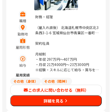
財務・経理
職種
（雇入れ直後） 北海道札幌市中央区北3
条西3-1-6 宮城県仙台市青葉区一番町4-
勤務地
1-25 茨城県つくば市鬼ヶ窪1047-27 埼
玉県さいたま市浦和区上木崎1-14-6
契約社員
雇用形態
CTIさいたまビル 埼玉県さいたま市中央
区新都心11－2 明治安田生命さいたま
月給制
新都心ビル 東京都中央区日本橋浜町3-
・年収
297万円〜407万円
21-1 日本橋浜町Fタワー 東京都中央区
・月収
21万4000円〜23万3000円
給与
日本橋蛎殻町2-14-5 KDX浜町中ノ橋ビ
※経験・スキルに応じて給与・賞与を決
ル 東京都中央区日本橋浜町3-15-1 日
雇用実績
定いたします
本橋安田スカイゲート 東京都中央区日
その他（身体）
その他（精神）
本橋浜町3-3-2 トルナーレ日本橋浜町
この求人に問い合わせる（無料）
愛知県名古屋市中区錦1-5-13 オリッ
クス名古屋錦ビル 大阪府大阪市中央区
詳細を見る
道修町1-6-7 JMFビル北浜01 福岡県福
岡市中央区大名2-4-12 CTI福岡ビル
（変更の範囲）企業の定める範囲 / 札