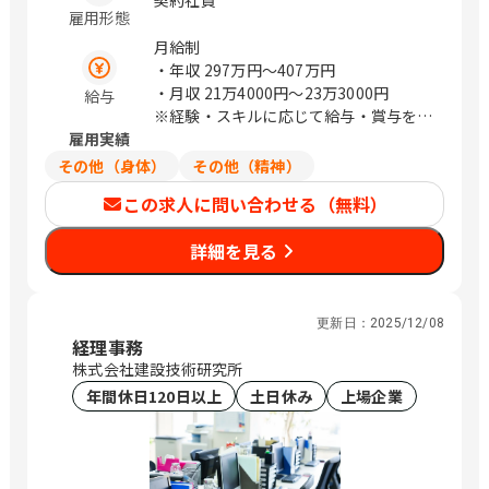
契約社員
雇用形態
CTIさいたまビル 埼玉県さいたま市中央
区新都心11－2 明治安田生命さいたま
月給制
新都心ビル 東京都中央区日本橋浜町3-
・年収
297万円〜407万円
21-1 日本橋浜町Fタワー 東京都中央区
・月収
21万4000円〜23万3000円
給与
日本橋蛎殻町2-14-5 KDX浜町中ノ橋ビ
※経験・スキルに応じて給与・賞与を決
ル 東京都中央区日本橋浜町3-15-1 日
雇用実績
定いたします
本橋安田スカイゲート 東京都中央区日
その他（身体）
その他（精神）
本橋浜町3-3-2 トルナーレ日本橋浜町
この求人に問い合わせる（無料）
愛知県名古屋市中区錦1-5-13 オリッ
クス名古屋錦ビル 大阪府大阪市中央区
詳細を見る
道修町1-6-7 JMFビル北浜01 福岡県福
岡市中央区大名2-4-12 CTI福岡ビル
（変更の範囲）企業の定める範囲 / 札
幌、仙台、万博記念公園、研究学園、さ
更新日：
2025/12/08
いたま新都心、与野、北与野、水天宮
経理事務
前、浜町、伏見、北浜、赤坂
株式会社建設技術研究所
年間休日120日以上
土日休み
上場企業