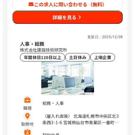
この求人に問い合わせる（無料）
愛知県名古屋市中区錦1-5-13 オリッ
クス名古屋錦ビル 大阪府大阪市中央区
詳細を見る
道修町1-6-7 JMFビル北浜01 福岡県福
岡市中央区大名2-4-12 CTI福岡ビル
（変更の範囲）企業の定める範囲 / 札
幌、仙台、万博記念公園、研究学園、さ
更新日：
2025/12/08
いたま新都心、与野、北与野、水天宮
人事・総務
前、浜町、伏見、北浜、赤坂
株式会社建設技術研究所
年間休日120日以上
土日休み
上場企業
総務・人事
職種
（雇入れ直後） 北海道札幌市中央区北3
条西3-1-6 宮城県仙台市青葉区一番町4-
勤務地
1-25 茨城県つくば市鬼ヶ窪1047-27 埼
玉県さいたま市浦和区上木崎1-14-6