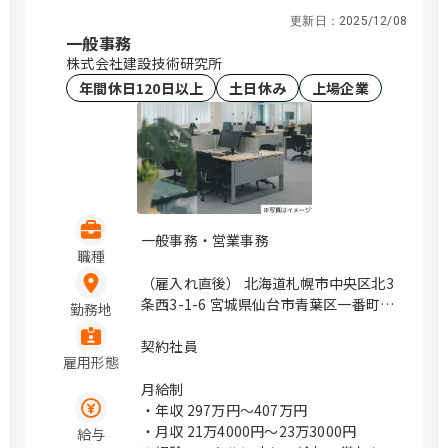
幌、仙台、万博記念公園、研究学園、さ
更新日：
2025/12/08
いたま新都心、与野、北与野、水天宮
一般事務
前、浜町、伏見、北浜、赤坂
株式会社建設技術研究所
年間休日120日以上
土日休み
上場企業
一般事務・営業事務
職種
（雇入れ直後） 北海道札幌市中央区北3
条西3-1-6 宮城県仙台市青葉区一番町4-
勤務地
1-25 茨城県つくば市鬼ヶ窪1047-27 埼
玉県さいたま市浦和区上木崎1-14-6
契約社員
雇用形態
CTIさいたまビル 埼玉県さいたま市中央
区新都心11－2 明治安田生命さいたま
月給制
新都心ビル 東京都中央区日本橋浜町3-
・年収
297万円〜407万円
21-1 日本橋浜町Fタワー 東京都中央区
・月収
21万4000円〜23万3000円
給与