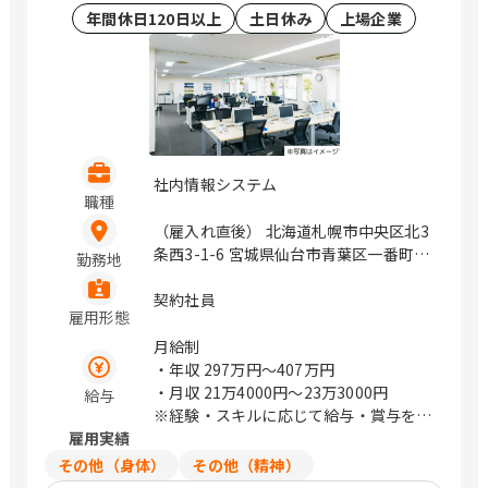
年間休日120日以上
土日休み
上場企業
社内情報システム
職種
（雇入れ直後） 北海道札幌市中央区北3
条西3-1-6 宮城県仙台市青葉区一番町4-
勤務地
1-25 茨城県つくば市鬼ヶ窪1047-27 埼
玉県さいたま市浦和区上木崎1-14-6
契約社員
雇用形態
CTIさいたまビル 埼玉県さいたま市中央
区新都心11－2 明治安田生命さいたま
月給制
新都心ビル 東京都中央区日本橋浜町3-
・年収
297万円〜407万円
21-1 日本橋浜町Fタワー 東京都中央区
・月収
21万4000円〜23万3000円
給与
日本橋蛎殻町2-14-5 KDX浜町中ノ橋ビ
※経験・スキルに応じて給与・賞与を決
ル 東京都中央区日本橋浜町3-15-1 日
雇用実績
定いたします
本橋安田スカイゲート 東京都中央区日
その他（身体）
その他（精神）
本橋浜町3-3-2 トルナーレ日本橋浜町