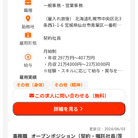
一般事務・営業事務
職種
（雇入れ直後） 北海道札幌市中央区北3
条西3-1-6 宮城県仙台市青葉区一番町4-
勤務地
1-25 茨城県つくば市鬼ヶ窪1047-27 埼
玉県さいたま市浦和区上木崎1-14-6
契約社員
雇用形態
CTIさいたまビル 埼玉県さいたま市中央
区新都心11－2 明治安田生命さいたま
月給制
新都心ビル 東京都中央区日本橋浜町3-
・年収
297万円〜407万円
21-1 日本橋浜町Fタワー 東京都中央区
・月収
21万4000円〜23万3000円
給与
日本橋蛎殻町2-14-5 KDX浜町中ノ橋ビ
※経験・スキルに応じて給与・賞与を決
ル 東京都中央区日本橋浜町3-15-1 日
雇用実績
定いたします
本橋安田スカイゲート 東京都中央区日
その他（身体）
その他（精神）
本橋浜町3-3-2 トルナーレ日本橋浜町
この求人に問い合わせる（無料）
愛知県名古屋市中区錦1-5-13 オリッ
クス名古屋錦ビル 大阪府大阪市中央区
詳細を見る
道修町1-6-7 JMFビル北浜01 福岡県福
岡市中央区大名2-4-12 CTI福岡ビル
（変更の範囲）企業の定める範囲 / 札
幌、仙台、万博記念公園、研究学園、さ
更新日：
2026/06/03
いたま新都心、与野、北与野、水天宮
事務職_オープンポジション（契約・嘱託社員/茨