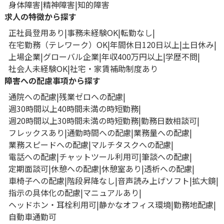
身体障害
精神障害
知的障害
求人の特徴から探す
正社員登用あり
事務未経験OK
転勤なし
在宅勤務（テレワーク）OK
年間休日120日以上
土日休み
上場企業
グローバル企業
年収400万円以上
学歴不問
社会人未経験OK
社宅・家賃補助制度あり
障害への配慮事項から探す
通院への配慮
残業ゼロへの配慮
週30時間以上40時間未満の時短勤務
週20時間以上30時間未満の時短勤務
勤務日数相談可
フレックスあり
通勤時間への配慮
業務量への配慮
業務スピードへの配慮
マルチタスクへの配慮
電話への配慮
チャットツール利用可
筆談への配慮
定期面談可
休憩への配慮
休憩室あり
透析への配慮
車椅子への配慮
階段昇降なし
音声読み上げソフト
拡大鏡
指示の具体化の配慮
マニュアルあり
ヘッドホン・耳栓利用可
静かなオフィス環境
勤務地配慮
自動車通勤可