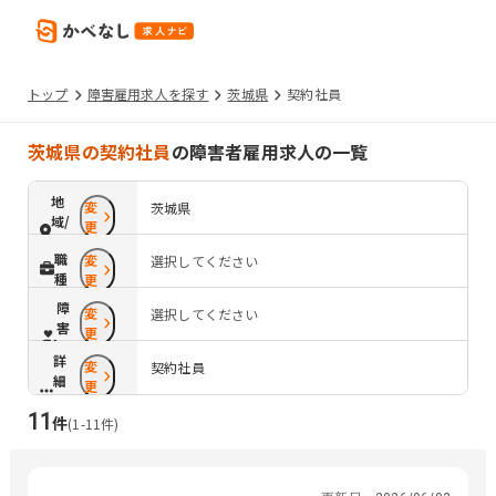
トップ
障害雇用求人を探す
茨城県
契約社員
茨城県の契約社員
の障害者雇用求人の一覧
地
変
茨城県
域/
更
路
職
変
選択してください
線
種
更
障
変
選択してください
害
更
配
詳
変
慮
契約社員
細
更
条
11
件
件
(
1
-
11
件)