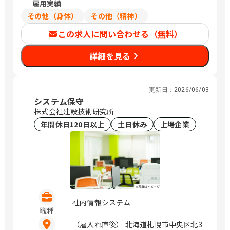
ル 東京都中央区日本橋浜町3-15-1 日
雇用実績
定いたします
本橋安田スカイゲート 東京都中央区日
その他（身体）
その他（精神）
本橋浜町3-3-2 トルナーレ日本橋浜町
この求人に問い合わせる（無料）
愛知県名古屋市中区錦1-5-13 オリッ
クス名古屋錦ビル 大阪府大阪市中央区
詳細を見る
道修町1-6-7 JMFビル北浜01 福岡県福
岡市中央区大名2-4-12 CTI福岡ビル
（変更の範囲）企業の定める範囲 / 札
幌、仙台、万博記念公園、研究学園、さ
更新日：
2026/06/03
いたま新都心、与野、北与野、水天宮
システム保守
前、浜町、伏見、北浜、赤坂
株式会社建設技術研究所
年間休日120日以上
土日休み
上場企業
社内情報システム
職種
（雇入れ直後） 北海道札幌市中央区北3