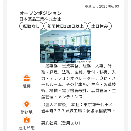
更新日：
2026/06/03
オープンポジション
日本薬品工業株式会社
転勤なし
年間休日120日以上
土日休み
一般事務・営業事務、総務・人事、財
務・経理、法務、広報、受付・秘書、入
力・テレフォンオペレーター、庶務・メ
ールルーム、その他事務、生産・製造技
職種
術、機械・電子機器設計、品質管理・生
産管理・メンテナンス
（雇入れ直後） 本社：東京都千代田区
岩本町2-2-3 茨城工場：茨城県稲敷市伊
勤務地
佐部1281（車通勤OK） つくば工場：茨
城県筑西市藤ケ谷799-1（車通勤OK）
契約社員（登用あり）
雇用形態
（変更の範囲） 無し / 神田、岩本町、