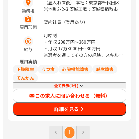
（雇入れ直後） 本社：東京都千代田区
岩本町2-2-3 茨城工場：茨城県稲敷市伊
勤務地
佐部1281（車通勤OK） つくば工場：茨
城県筑西市藤ケ谷799-1（車通勤OK）
契約社員（登用あり）
雇用形態
（変更の範囲） 無し / 神田、岩本町、
小伝馬町、新日本橋、下総神崎、騰波ノ
月給制
江
・年収
208万円〜360万円
・月収
17万3000円〜30万円
給与
※選考を通してその方の経験、スキルに
雇用実績
より決定致します。
下肢障害
うつ病
心臓機能障害
聴覚障害
てんかん
全て表示(1件)
この求人に問い合わせる（無料）
詳細を見る
1