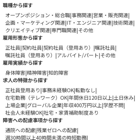
職種から探す
オープンポジション・総合職
事務関連
営業・販売関連
企画・マーケティング関連
IT・エンジニア関連
技術関連
クリエイティブ関連
専門職関連
その他
雇用形態から探す
正社員
契約社員
契約社員（登用あり）
嘱託社員
嘱託社員（登用あり）
アルバイト/パート
その他
雇用実績から探す
身体障害
精神障害
知的障害
求人の特徴から探す
正社員登用あり
事務未経験OK
転勤なし
在宅勤務（テレワーク）OK
年間休日120日以上
土日休み
上場企業
グローバル企業
年収400万円以上
学歴不問
社会人未経験OK
社宅・家賃補助制度あり
障害への配慮事項から探す
通院への配慮
残業ゼロへの配慮
週30時間以上40時間未満の時短勤務