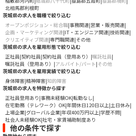
稲敷郡河内町
結城郡八千代町
猿島郡五霞町
猿島郡境町
北相馬郡利根町
茨城県の求人を職種で絞り込む
オープンポジション・総合職
事務関連
営業・販売関連
企画・マーケティング関連
IT・エンジニア関連
技術関連
クリエイティブ関連
専門職関連
その他
茨城県の求人を雇用形態で絞り込む
正社員
契約社員
契約社員（登用あり）
嘱託社員
嘱託社員（登用あり）
アルバイト/パート
その他
茨城県の求人を雇用実績で絞り込む
身体障害
精神障害
知的障害
茨城県の求人を特徴から探す
正社員登用あり
事務未経験OK
転勤なし
在宅勤務（テレワーク）OK
年間休日120日以上
土日休み
上場企業
グローバル企業
年収400万円以上
学歴不問
社会人未経験OK
社宅・家賃補助制度あり
他の条件で探す