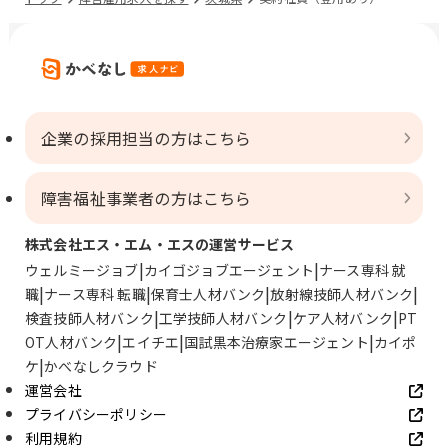
企業の採用担当の方はこちら
障害福祉事業者の方はこちら
株式会社エス・エム・エスの運営サービス
ウェルミージョブ
カイゴジョブエージェント
ナース専科 就
職
ナース専科 転職
保育士人材バンク
放射線技師人材バンク
検査技師人材バンク
工学技師人材バンク
ケア人材バンク
PT
OT人材バンク
エイチエ
国試黒本治療家エージェント
カイポ
ケ
かべなしクラウド
運営会社
プライバシーポリシー
利用規約