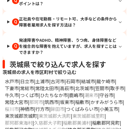
Q
ポイントは？
正社員や在宅勤務・リモート可、大手などの条件から
Q
障害者雇用求人を探す方法は？
発達障害やADHD、精神障害、うつ病、身体障害など
を複合的な障害を抱えていますが、求人を探すことは
Q
できますか？
茨城県で絞り込んで求人を探す
茨城県の求人を市区町村で絞り込む
水戸市
日立市
土浦市
古河市
石岡市
結城市
龍ケ崎市
下妻市
常総市
常陸太田市
高萩市
北茨城市
笠間市
取手市
牛久市
つくば市
ひたちなか市
鹿嶋市
潮来市
守谷市
常陸大宮市
那珂市
筑西市
坂東市
稲敷市
かすみがうら市
桜川市
神栖市
行方市
鉾田市
つくばみらい市
小美玉市
東茨城郡茨城町
東茨城郡大洗町
東茨城郡城里町
那珂郡東海村
久慈郡大子町
稲敷郡美浦村
稲敷郡阿見町