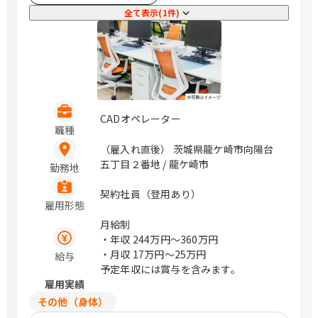
全て表示(1件)
CADオペレーター
職種
（雇入れ直後） 茨城県龍ケ崎市向陽台
五丁目２番地 / 龍ケ崎市
勤務地
契約社員（登用あり）
雇用形態
月給制
・年収
244万円〜360万円
・月収
17万円〜25万円
給与
予定年収には賞与を含みます。
雇用実績
その他（身体）