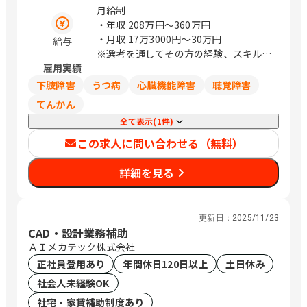
小伝馬町、新日本橋、下総神崎、騰波ノ
月給制
江
・年収
208万円〜360万円
・月収
17万3000円〜30万円
給与
※選考を通してその方の経験、スキルに
雇用実績
より決定致します。
下肢障害
うつ病
心臓機能障害
聴覚障害
てんかん
全て表示(1件)
この求人に問い合わせる（無料）
詳細を見る
更新日：
2025/11/23
CAD・設計業務補助
ＡＩメカテック株式会社
正社員登用あり
年間休日120日以上
土日休み
社会人未経験OK
社宅・家賃補助制度あり