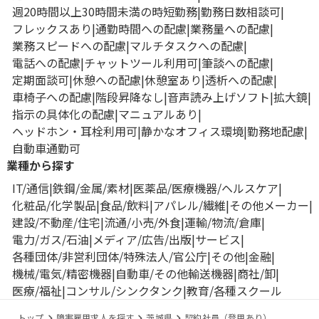
週20時間以上30時間未満の時短勤務
勤務日数相談可
フレックスあり
通勤時間への配慮
業務量への配慮
業務スピードへの配慮
マルチタスクへの配慮
電話への配慮
チャットツール利用可
筆談への配慮
定期面談可
休憩への配慮
休憩室あり
透析への配慮
車椅子への配慮
階段昇降なし
音声読み上げソフト
拡大鏡
指示の具体化の配慮
マニュアルあり
ヘッドホン・耳栓利用可
静かなオフィス環境
勤務地配慮
自動車通勤可
業種から探す
IT/通信
鉄鋼/金属/素材
医薬品/医療機器/ヘルスケア
化粧品/化学製品
食品/飲料
アパレル/繊維
その他メーカー
建設/不動産/住宅
流通/小売/外食
運輸/物流/倉庫
電力/ガス/石油
メディア/広告/出版
サービス
各種団体/非営利団体/特殊法人/官公庁
その他
金融
機械/電気/精密機器
自動車/その他輸送機器
商社/卸
医療/福祉
コンサル/シンクタンク
教育/各種スクール
トップ
障害雇用求人を探す
茨城県
契約社員（登用あり）