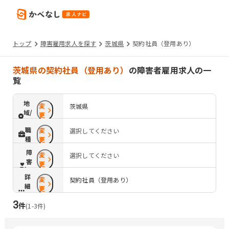
トップ
障害雇用求人を探す
茨城県
契約社員（登用あり）
茨城県の契約社員（登用あり）
の障害者雇用求人の一
覧
地
変
茨城県
域/
更
路
職
変
選択してください
線
種
更
障
変
選択してください
害
更
配
詳
変
慮
契約社員（登用あり）
細
更
条
3
件
件
(
1
-
3
件)