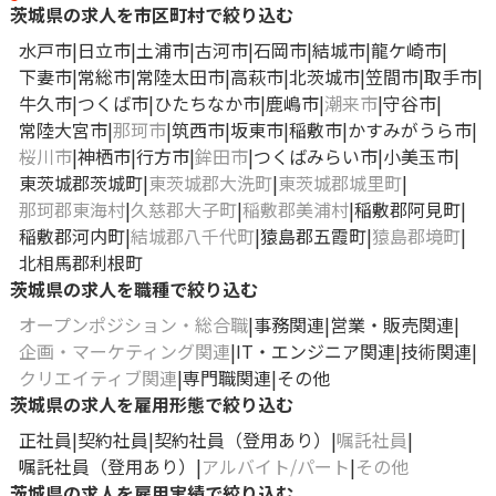
茨城県の求人を市区町村で絞り込む
水戸市
日立市
土浦市
古河市
石岡市
結城市
龍ケ崎市
下妻市
常総市
常陸太田市
高萩市
北茨城市
笠間市
取手市
牛久市
つくば市
ひたちなか市
鹿嶋市
潮来市
守谷市
常陸大宮市
那珂市
筑西市
坂東市
稲敷市
かすみがうら市
桜川市
神栖市
行方市
鉾田市
つくばみらい市
小美玉市
東茨城郡茨城町
東茨城郡大洗町
東茨城郡城里町
那珂郡東海村
久慈郡大子町
稲敷郡美浦村
稲敷郡阿見町
稲敷郡河内町
結城郡八千代町
猿島郡五霞町
猿島郡境町
北相馬郡利根町
茨城県の求人を職種で絞り込む
オープンポジション・総合職
事務関連
営業・販売関連
企画・マーケティング関連
IT・エンジニア関連
技術関連
クリエイティブ関連
専門職関連
その他
茨城県の求人を雇用形態で絞り込む
正社員
契約社員
契約社員（登用あり）
嘱託社員
嘱託社員（登用あり）
アルバイト/パート
その他
茨城県の求人を雇用実績で絞り込む