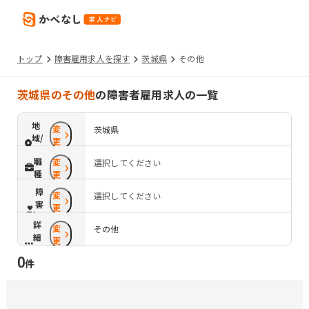
トップ
障害雇用求人を探す
茨城県
その他
茨城県のその他
の障害者雇用求人の一覧
地
変
茨城県
域/
更
路
職
変
選択してください
線
種
更
障
変
選択してください
害
更
配
詳
変
慮
その他
細
更
条
0
件
件