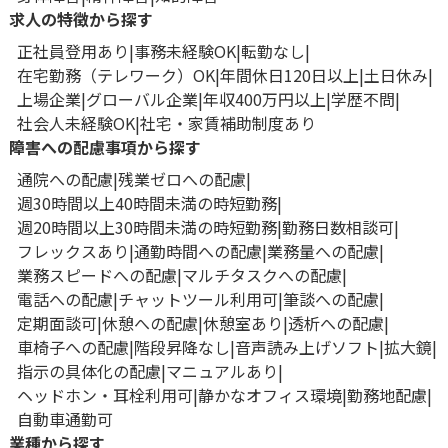
求人の特徴から探す
正社員登用あり
事務未経験OK
転勤なし
在宅勤務（テレワーク）OK
年間休日120日以上
土日休み
上場企業
グローバル企業
年収400万円以上
学歴不問
社会人未経験OK
社宅・家賃補助制度あり
障害への配慮事項から探す
通院への配慮
残業ゼロへの配慮
週30時間以上40時間未満の時短勤務
週20時間以上30時間未満の時短勤務
勤務日数相談可
フレックスあり
通勤時間への配慮
業務量への配慮
業務スピードへの配慮
マルチタスクへの配慮
電話への配慮
チャットツール利用可
筆談への配慮
定期面談可
休憩への配慮
休憩室あり
透析への配慮
車椅子への配慮
階段昇降なし
音声読み上げソフト
拡大鏡
指示の具体化の配慮
マニュアルあり
ヘッドホン・耳栓利用可
静かなオフィス環境
勤務地配慮
自動車通勤可
業種から探す