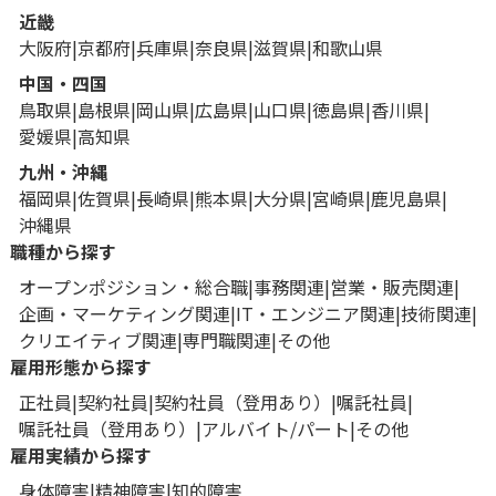
近畿
大阪府
京都府
兵庫県
奈良県
滋賀県
和歌山県
中国・四国
鳥取県
島根県
岡山県
広島県
山口県
徳島県
香川県
愛媛県
高知県
九州・沖縄
福岡県
佐賀県
長崎県
熊本県
大分県
宮崎県
鹿児島県
沖縄県
職種から探す
オープンポジション・総合職
事務関連
営業・販売関連
企画・マーケティング関連
IT・エンジニア関連
技術関連
クリエイティブ関連
専門職関連
その他
雇用形態から探す
正社員
契約社員
契約社員（登用あり）
嘱託社員
嘱託社員（登用あり）
アルバイト/パート
その他
雇用実績から探す
身体障害
精神障害
知的障害