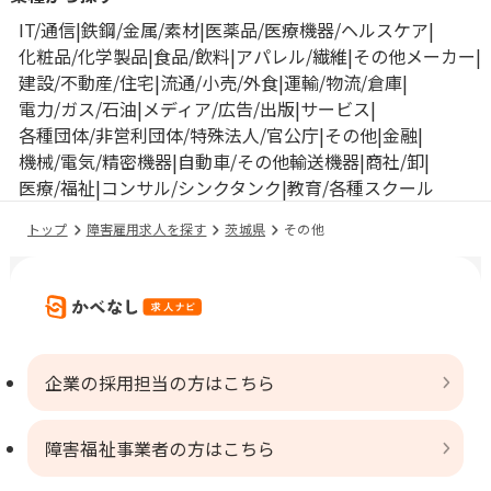
IT/通信
鉄鋼/金属/素材
医薬品/医療機器/ヘルスケア
化粧品/化学製品
食品/飲料
アパレル/繊維
その他メーカー
建設/不動産/住宅
流通/小売/外食
運輸/物流/倉庫
電力/ガス/石油
メディア/広告/出版
サービス
各種団体/非営利団体/特殊法人/官公庁
その他
金融
機械/電気/精密機器
自動車/その他輸送機器
商社/卸
医療/福祉
コンサル/シンクタンク
教育/各種スクール
トップ
障害雇用求人を探す
茨城県
その他
企業の採用担当の方はこちら
障害福祉事業者の方はこちら