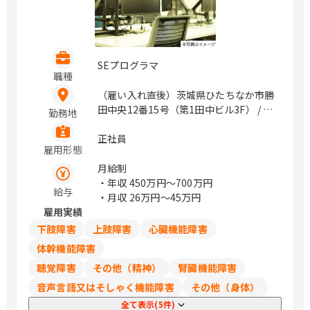
SEプログラマ
職種
（雇い入れ直後）茨城県ひたちなか市勝
田中央12番15号（第1田中ビル3F） / 勝
勤務地
田
正社員
雇用形態
月給制
・年収
450万円〜700万円
給与
・月収
26万円〜45万円
雇用実績
下肢障害
上肢障害
心臓機能障害
体幹機能障害
聴覚障害
その他（精神）
腎臓機能障害
音声言語又はそしゃく機能障害
その他（身体）
全て表示(5件)