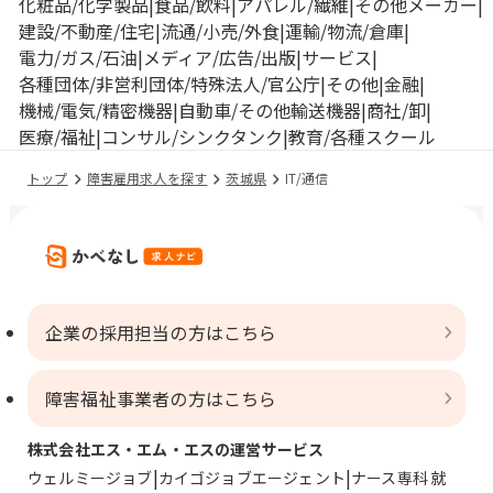
化粧品/化学製品
食品/飲料
アパレル/繊維
その他メーカー
建設/不動産/住宅
流通/小売/外食
運輸/物流/倉庫
電力/ガス/石油
メディア/広告/出版
サービス
各種団体/非営利団体/特殊法人/官公庁
その他
金融
機械/電気/精密機器
自動車/その他輸送機器
商社/卸
医療/福祉
コンサル/シンクタンク
教育/各種スクール
トップ
障害雇用求人を探す
茨城県
IT/通信
企業の採用担当の方はこちら
障害福祉事業者の方はこちら
株式会社エス・エム・エスの運営サービス
ウェルミージョブ
カイゴジョブエージェント
ナース専科 就