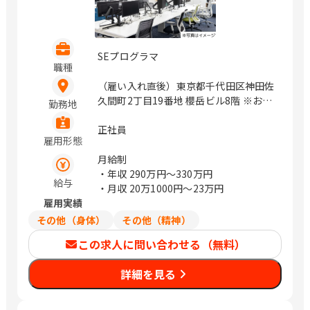
SEプログラマ
職種
（雇い入れ直後）東京都千代田区神田佐
久間町2丁目19番地 櫻岳ビル8階 ※お客
勤務地
様先への常駐の可能性があります。（居
住地を考慮して無理のない範囲で常駐先
正社員
雇用形態
を決定します。） / 秋葉原
月給制
・年収
290万円〜330万円
給与
・月収
20万1000円〜23万円
雇用実績
その他（身体）
その他（精神）
この求人に問い合わせる（無料）
詳細を見る