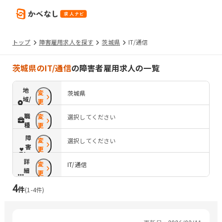
トップ
障害雇用求人を探す
茨城県
IT/通信
茨城県のIT/通信
の障害者雇用求人の一覧
地
変
茨城県
域/
更
路
職
変
選択してください
線
種
更
障
変
選択してください
害
更
配
詳
変
慮
IT/通信
細
更
条
4
件
件
(
1
-
4
件)