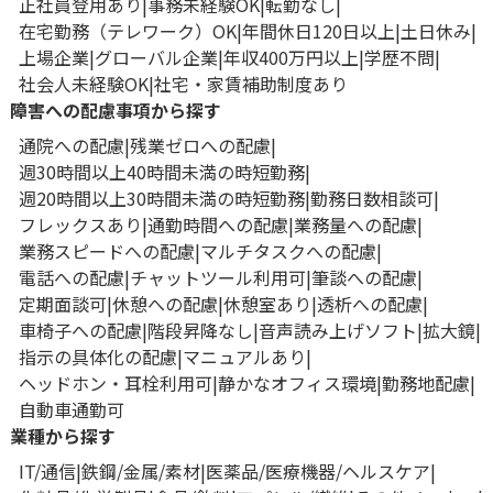
正社員登用あり
事務未経験OK
転勤なし
在宅勤務（テレワーク）OK
年間休日120日以上
土日休み
上場企業
グローバル企業
年収400万円以上
学歴不問
社会人未経験OK
社宅・家賃補助制度あり
障害への配慮事項から探す
通院への配慮
残業ゼロへの配慮
週30時間以上40時間未満の時短勤務
週20時間以上30時間未満の時短勤務
勤務日数相談可
フレックスあり
通勤時間への配慮
業務量への配慮
業務スピードへの配慮
マルチタスクへの配慮
電話への配慮
チャットツール利用可
筆談への配慮
定期面談可
休憩への配慮
休憩室あり
透析への配慮
車椅子への配慮
階段昇降なし
音声読み上げソフト
拡大鏡
指示の具体化の配慮
マニュアルあり
ヘッドホン・耳栓利用可
静かなオフィス環境
勤務地配慮
自動車通勤可
業種から探す
IT/通信
鉄鋼/金属/素材
医薬品/医療機器/ヘルスケア