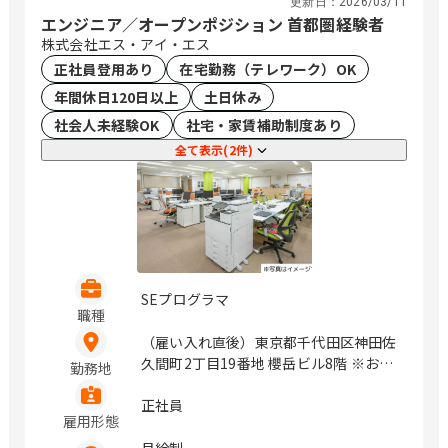
更新日：
2026/03/11
エンジニア／オープンポジション 首都圏経験者
株式会社エス・アイ・エス
正社員登用あり
在宅勤務（テレワーク）OK
年間休日120日以上
土日休み
社会人未経験OK
社宅・家賃補助制度あり
全て表示(2件)
SEプログラマ
職種
（雇い入れ直後）東京都千代田区神田佐
久間町2丁目19番地 櫻岳ビル8階 ※お客
勤務地
様先への常駐の可能性があります。（居
住地を考慮して無理のない範囲で常駐先
正社員
雇用形態
を決定します。） / 秋葉原