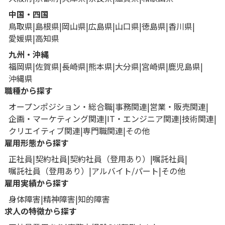
中国・四国
鳥取県
島根県
岡山県
広島県
山口県
徳島県
香川県
愛媛県
高知県
九州・沖縄
福岡県
佐賀県
長崎県
熊本県
大分県
宮崎県
鹿児島県
沖縄県
職種から探す
オープンポジション・総合職
事務関連
営業・販売関連
企画・マーケティング関連
IT・エンジニア関連
技術関連
クリエイティブ関連
専門職関連
その他
雇用形態から探す
正社員
契約社員
契約社員（登用あり）
嘱託社員
嘱託社員（登用あり）
アルバイト/パート
その他
雇用実績から探す
身体障害
精神障害
知的障害
求人の特徴から探す