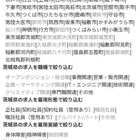
下妻市
常総市
常陸太田市
高萩市
北茨城市
笠間市
取手市
牛久市
つくば市
ひたちなか市
鹿嶋市
潮来市
守谷市
常陸大宮市
那珂市
筑西市
坂東市
稲敷市
かすみがうら市
桜川市
神栖市
行方市
鉾田市
つくばみらい市
小美玉市
東茨城郡茨城町
東茨城郡大洗町
東茨城郡城里町
那珂郡東海村
久慈郡大子町
稲敷郡美浦村
稲敷郡阿見町
稲敷郡河内町
結城郡八千代町
猿島郡五霞町
猿島郡境町
北相馬郡利根町
茨城県の求人を職種で絞り込む
オープンポジション・総合職
事務関連
営業・販売関連
企画・マーケティング関連
IT・エンジニア関連
技術関連
クリエイティブ関連
専門職関連
その他
茨城県の求人を雇用形態で絞り込む
正社員
契約社員
契約社員（登用あり）
嘱託社員
嘱託社員（登用あり）
アルバイト/パート
その他
茨城県の求人を雇用実績で絞り込む
身体障害
精神障害
知的障害