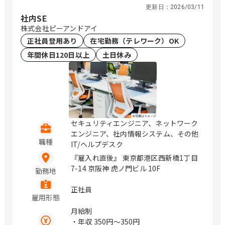
更新日：
2026/03/11
社内SE
株式会社ピーアンドアイ
正社員登用あり
在宅勤務（テレワーク）OK
年間休日120日以上
土日休み
セキュリティエンジニア、ネットワーク
エンジニア、社内情報システム、その他
職種
IT/ヘルプデスク
『雇入れ直後』 東京都港区西新橋1丁目
7-14 京阪神 虎ノ門ビル 10F
勤務地
正社員
雇用形態
月給制
・年収
350円〜350円