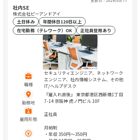
更新日：
2026/03/11
社内SE
株式会社ピーアンドアイ
土日休み
年間休日120日以上
在宅勤務（テレワーク）OK
正社員登用あり
セキュリティエンジニア、ネットワーク
エンジニア、社内情報システム、その他
職種
IT/ヘルプデスク
『雇入れ直後』 東京都港区西新橋1丁目
7-14 京阪神 虎ノ門ビル 10F
勤務地
正社員
雇用形態
月給制
・年収
350円〜350円