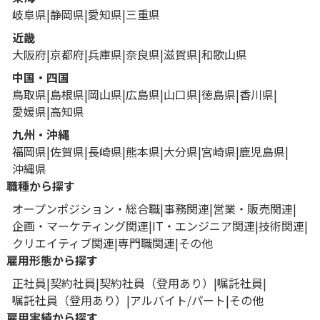
岐阜県
静岡県
愛知県
三重県
近畿
大阪府
京都府
兵庫県
奈良県
滋賀県
和歌山県
中国・四国
鳥取県
島根県
岡山県
広島県
山口県
徳島県
香川県
愛媛県
高知県
九州・沖縄
福岡県
佐賀県
長崎県
熊本県
大分県
宮崎県
鹿児島県
沖縄県
職種から探す
オープンポジション・総合職
事務関連
営業・販売関連
企画・マーケティング関連
IT・エンジニア関連
技術関連
クリエイティブ関連
専門職関連
その他
雇用形態から探す
正社員
契約社員
契約社員（登用あり）
嘱託社員
嘱託社員（登用あり）
アルバイト/パート
その他
雇用実績から探す