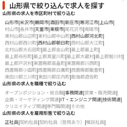
山形県で絞り込んで求人を探す
山形県の求人を市区町村で絞り込む
山形市
米沢市
鶴岡市
酒田市
新庄市
寒河江市
上山市
村山市
長井市
天童市
東根市
尾花沢市
南陽市
東村山郡山辺町
東村山郡中山町
西村山郡河北町
西村山郡西川町
西村山郡朝日町
西村山郡大江町
北村山郡大石田町
最上郡金山町
最上郡最上町
最上郡舟形町
最上郡真室川町
最上郡大蔵村
最上郡鮭川村
最上郡戸沢村
東置賜郡高畠町
東置賜郡川西町
西置賜郡小国町
西置賜郡白鷹町
西置賜郡飯豊町
東田川郡三川町
東田川郡庄内町
飽海郡遊佐町
山形県の求人を職種で絞り込む
オープンポジション・総合職
事務関連
営業・販売関連
企画・マーケティング関連
IT・エンジニア関連
技術関連
クリエイティブ関連
専門職関連
その他
山形県の求人を雇用形態で絞り込む
正社員
契約社員
契約社員（登用あり）
嘱託社員