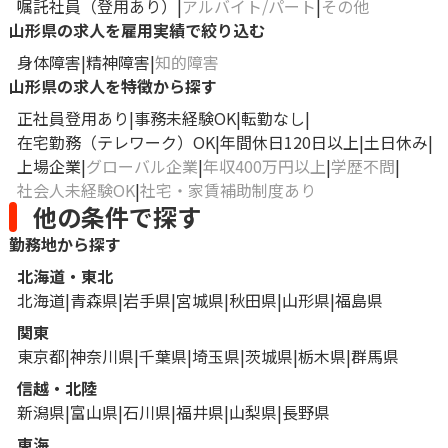
嘱託社員（登用あり）
アルバイト/パート
その他
山形県の求人を雇用実績で絞り込む
身体障害
精神障害
知的障害
山形県の求人を特徴から探す
正社員登用あり
事務未経験OK
転勤なし
在宅勤務（テレワーク）OK
年間休日120日以上
土日休み
上場企業
グローバル企業
年収400万円以上
学歴不問
社会人未経験OK
社宅・家賃補助制度あり
他の条件で探す
勤務地から探す
北海道・東北
北海道
青森県
岩手県
宮城県
秋田県
山形県
福島県
関東
東京都
神奈川県
千葉県
埼玉県
茨城県
栃木県
群馬県
信越・北陸
新潟県
富山県
石川県
福井県
山梨県
長野県
東海