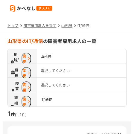
トップ
障害雇用求人を探す
山形県
IT/通信
山形県のIT/通信
の障害者雇用求人の一覧
地
変
山形県
域/
更
路
職
変
選択してください
線
種
更
障
変
選択してください
害
更
配
詳
変
慮
IT/通信
細
更
条
1
件
件
(
1
-
1
件)