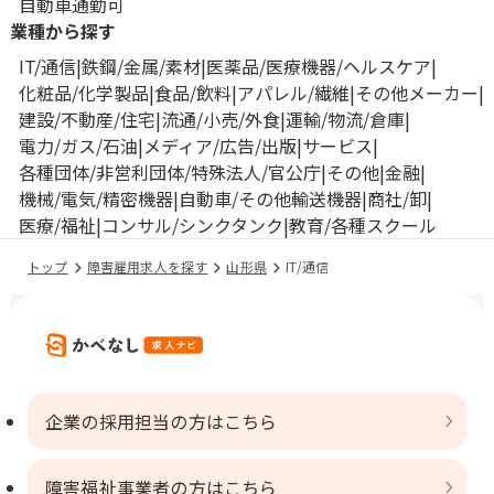
自動車通勤可
業種から探す
IT/通信
鉄鋼/金属/素材
医薬品/医療機器/ヘルスケア
化粧品/化学製品
食品/飲料
アパレル/繊維
その他メーカー
建設/不動産/住宅
流通/小売/外食
運輸/物流/倉庫
電力/ガス/石油
メディア/広告/出版
サービス
各種団体/非営利団体/特殊法人/官公庁
その他
金融
機械/電気/精密機器
自動車/その他輸送機器
商社/卸
医療/福祉
コンサル/シンクタンク
教育/各種スクール
トップ
障害雇用求人を探す
山形県
IT/通信
企業の採用担当の方はこちら
障害福祉事業者の方はこちら