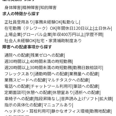
身体障害
精神障害
知的障害
求人の特徴から探す
正社員登用あり
事務未経験OK
転勤なし
在宅勤務（テレワーク）OK
年間休日120日以上
土日休み
上場企業
グローバル企業
年収400万円以上
学歴不問
社会人未経験OK
社宅・家賃補助制度あり
障害への配慮事項から探す
通院への配慮
残業ゼロへの配慮
週30時間以上40時間未満の時短勤務
週20時間以上30時間未満の時短勤務
勤務日数相談可
フレックスあり
通勤時間への配慮
業務量への配慮
業務スピードへの配慮
マルチタスクへの配慮
電話への配慮
チャットツール利用可
筆談への配慮
定期面談可
休憩への配慮
休憩室あり
透析への配慮
車椅子への配慮
階段昇降なし
音声読み上げソフト
拡大鏡
指示の具体化の配慮
マニュアルあり
ヘッドホン・耳栓利用可
静かなオフィス環境
勤務地配慮