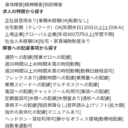
身体障害
精神障害
知的障害
求人の特徴から探す
正社員登用あり
事務未経験OK
転勤なし
在宅勤務（テレワーク）OK
年間休日120日以上
土日休み
上場企業
グローバル企業
年収400万円以上
学歴不問
社会人未経験OK
社宅・家賃補助制度あり
障害への配慮事項から探す
通院への配慮
残業ゼロへの配慮
週30時間以上40時間未満の時短勤務
週20時間以上30時間未満の時短勤務
勤務日数相談可
フレックスあり
通勤時間への配慮
業務量への配慮
業務スピードへの配慮
マルチタスクへの配慮
電話への配慮
チャットツール利用可
筆談への配慮
定期面談可
休憩への配慮
休憩室あり
透析への配慮
車椅子への配慮
階段昇降なし
音声読み上げソフト
拡大鏡
指示の具体化の配慮
マニュアルあり
ヘッドホン・耳栓利用可
静かなオフィス環境
勤務地配慮
自動車通勤可