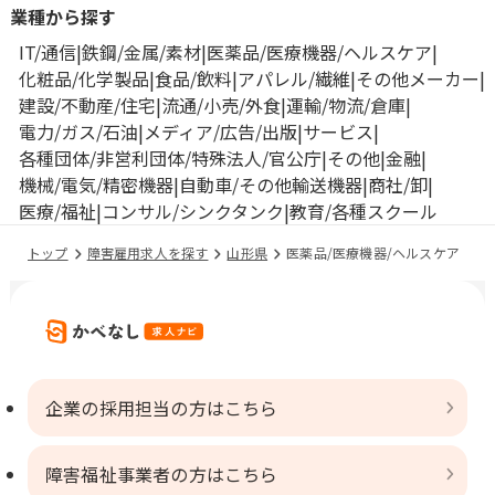
業種から探す
IT/通信
鉄鋼/金属/素材
医薬品/医療機器/ヘルスケア
化粧品/化学製品
食品/飲料
アパレル/繊維
その他メーカー
建設/不動産/住宅
流通/小売/外食
運輸/物流/倉庫
電力/ガス/石油
メディア/広告/出版
サービス
各種団体/非営利団体/特殊法人/官公庁
その他
金融
機械/電気/精密機器
自動車/その他輸送機器
商社/卸
医療/福祉
コンサル/シンクタンク
教育/各種スクール
トップ
障害雇用求人を探す
山形県
医薬品/医療機器/ヘルスケア
企業の採用担当の方はこちら
障害福祉事業者の方はこちら