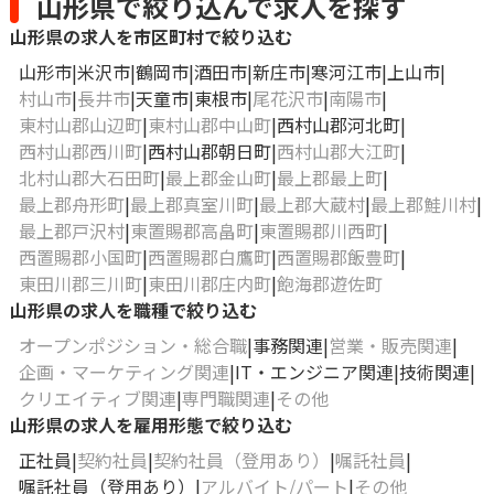
山形県で絞り込んで求人を探す
山形県の求人を市区町村で絞り込む
山形市
米沢市
鶴岡市
酒田市
新庄市
寒河江市
上山市
村山市
長井市
天童市
東根市
尾花沢市
南陽市
東村山郡山辺町
東村山郡中山町
西村山郡河北町
西村山郡西川町
西村山郡朝日町
西村山郡大江町
北村山郡大石田町
最上郡金山町
最上郡最上町
最上郡舟形町
最上郡真室川町
最上郡大蔵村
最上郡鮭川村
最上郡戸沢村
東置賜郡高畠町
東置賜郡川西町
西置賜郡小国町
西置賜郡白鷹町
西置賜郡飯豊町
東田川郡三川町
東田川郡庄内町
飽海郡遊佐町
山形県の求人を職種で絞り込む
オープンポジション・総合職
事務関連
営業・販売関連
企画・マーケティング関連
IT・エンジニア関連
技術関連
クリエイティブ関連
専門職関連
その他
山形県の求人を雇用形態で絞り込む
正社員
契約社員
契約社員（登用あり）
嘱託社員
嘱託社員（登用あり）
アルバイト/パート
その他