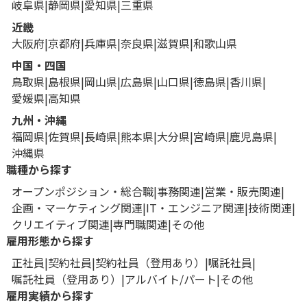
岐阜県
静岡県
愛知県
三重県
近畿
大阪府
京都府
兵庫県
奈良県
滋賀県
和歌山県
中国・四国
鳥取県
島根県
岡山県
広島県
山口県
徳島県
香川県
愛媛県
高知県
九州・沖縄
福岡県
佐賀県
長崎県
熊本県
大分県
宮崎県
鹿児島県
沖縄県
職種から探す
オープンポジション・総合職
事務関連
営業・販売関連
企画・マーケティング関連
IT・エンジニア関連
技術関連
クリエイティブ関連
専門職関連
その他
雇用形態から探す
正社員
契約社員
契約社員（登用あり）
嘱託社員
嘱託社員（登用あり）
アルバイト/パート
その他
雇用実績から探す