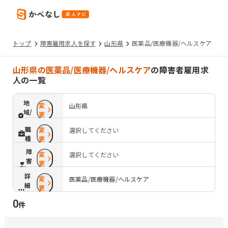
トップ
障害雇用求人を探す
山形県
医薬品/医療機器/ヘルスケア
山形県の医薬品/医療機器/ヘルスケア
の障害者雇用求
人の一覧
地
変
山形県
域/
更
路
職
変
選択してください
線
種
更
障
変
選択してください
害
更
配
詳
変
慮
医薬品/医療機器/ヘルスケア
細
更
条
0
件
件