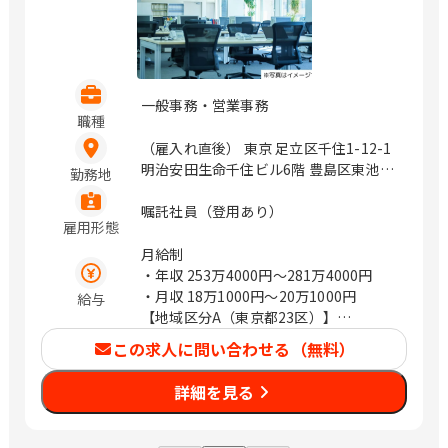
一般事務・営業事務
職種
（雇入れ直後） 東京 足立区千住1-12-1
明治安田生命千住ビル6階 豊島区東池袋
勤務地
1-27-12 明治安田生命池袋ビル9階 立川
市曙町2-17-3 明治安田生命立川ビル7階
嘱託社員（登用あり）
雇用形態
町田市中町1-31-6 明治安田生命町田ビ
ル2階 千代田区丸の内2-1-1 神奈川 横浜
月給制
市港北区新横浜2-3-12 新横浜スクエア
・年収
253万4000円〜281万4000円
ビル18階 川崎市川崎区砂子2-4-13 川崎
・月収
18万1000円〜20万1000円
給与
ダイヤビル7階 横浜市中区長者町5-85
【地域区分A（東京都23区）】
三共横浜ビル11階 鎌倉市大船2-18-1 明
・年収2,814,000円（月給201,000円）
この求人に問い合わせる（無料）
治安田生命大船ビル2階 平塚市宮の前8-
【地域区分B（東京都23区以外・神奈川
16 明治安田生命平塚ビル2階 埼玉 熊谷
県・千葉県・埼玉県・愛知県・大阪
詳細を見る
市本町2-93 明治安田生命熊谷ビル2階
府）】
さいたま市浦和区高砂2-14-18 浦和高砂
・年収2,674,000円（月給191,000円）
センタービル5階 川越市脇田本町24-19
【地域区分C（上記以外の地域）】