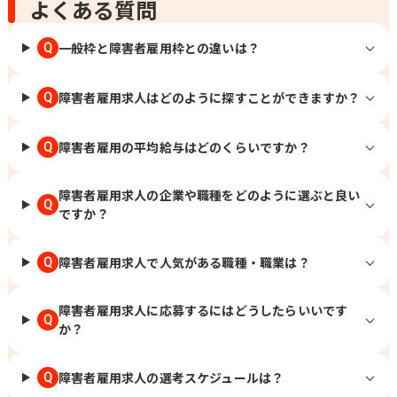
478-8 明治安田生命松江ビル2階 岡山 岡
よくある質問
山市北区駅前町1-9-15明治安田生命岡
山ビル8階 広島 広島市東区二葉の里3-5-
一般枠と障害者雇用枠との違いは？
Q
7 GRANODE広島11階 福山市昭和町2-3
福山ファインビル1階 山口 下関市南部町
19-7 明治安田生命下関ビル3階 周南市
障害者雇用求人はどのように探すことができますか？
Q
御幸通り1-11 新興ビル6階 徳島 徳島市
東船場町2-37 明治安田生命徳島東船場
障害者雇用の平均給与はどのくらいですか？
Q
ビル3階 高知 高知市本町2-2-34 明治安
田生命高知ビル3階 福岡 北九州市小倉北
区紺屋町9-1明治安田生命小倉ビル2階
障害者雇用求人の企業や職種をどのように選ぶと良い
久留米市本町4-33 明治安田生命久留米
Q
ですか？
本町ビル5階 大分 大分市荷揚町1-30明
治安田生命大分ビル2階 （変更の範囲）
会社の定める場所 / 北千住、千住大橋、
障害者雇用求人で人気がある職種・職業は？
Q
東池袋、立川、町田、新横浜、北新横
浜、京急川崎、川崎、伊勢佐木長者町、
障害者雇用求人に応募するにはどうしたらいいです
関内、大船、富士見町、平塚、大磯、熊
Q
か？
谷、上熊谷、浦和、中浦和、川越、本川
越、草加、谷塚、葭川公園、千葉中央、
木更津、祇園、京成船橋、船橋、柏、北
障害者雇用求人の選考スケジュールは？
Q
柏、京成成田、成田、旭川、苫小牧、青