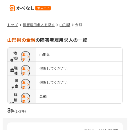
トップ
障害雇用求人を探す
山形県
金融
山形県の金融
の障害者雇用求人の一覧
地
変
山形県
域/
更
路
職
変
選択してください
線
種
更
障
変
選択してください
害
更
配
詳
変
慮
金融
細
更
条
3
件
件
(
1
-
3
件)