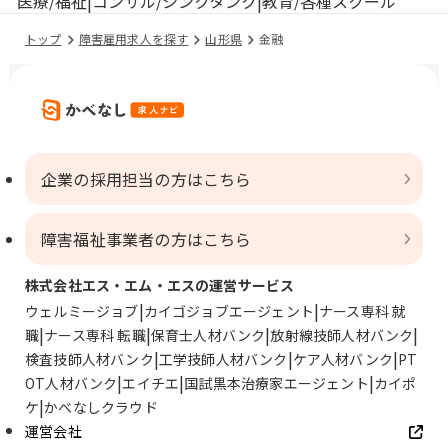
医療/福祉
コンサル/シンクタンク
教育/各種スクール
トップ
障害雇用求人を探す
山形県
金融
企業の採用担当の方はこちら
障害福祉事業者の方はこちら
株式会社エス・エム・エスの運営サービス
ウェルミージョブ
カイゴジョブエージェント
ナース専科 就
職
ナース専科 転職
保育士人材バンク
放射線技師人材バンク
検査技師人材バンク
工学技師人材バンク
ケア人材バンク
PT
OT人材バンク
エイチエ
国試黒本治療家エージェント
カイポ
ケ
かべなしクラウド
運営会社