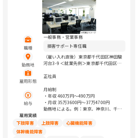
一般事務・営業事務
損害サポート専任職
職種
（雇い入れ直後）東京都千代田区神田駿
河台3-9 ＜就業先例＞東京都千代田区神
勤務地
田駿河台3-9 / 御茶ノ水、小川町、淡路
町
正社員
雇用形態
月給制
・年収
460万円〜490万円
・月収
35万3600円〜37万4700円
給与
勤務地による。例：東京、神奈川、千
雇用実績
葉、埼玉は374,700円
下肢障害
上肢障害
心臓機能障害
体幹機能障害