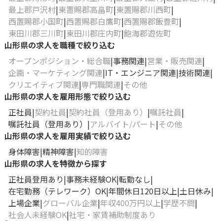
最上郡戸沢村
東置賜郡高畠町
東置賜郡川西町
西置賜郡小国町
西置賜郡白鷹町
西置賜郡飯豊町
東田川郡三川町
東田川郡庄内町
飽海郡遊佐町
山形県の求人を職種で絞り込む
オープンポジション・総合職
事務関連
営業・販売関連
企画・マーケティング関連
IT・エンジニア関連
技術関連
クリエイティブ関連
専門職関連
その他
山形県の求人を雇用形態で絞り込む
正社員
契約社員
契約社員（登用あり）
嘱託社員
嘱託社員（登用あり）
アルバイト/パート
その他
山形県の求人を雇用実績で絞り込む
身体障害
精神障害
知的障害
山形県の求人を特徴から探す
正社員登用あり
事務未経験OK
転勤なし
在宅勤務（テレワーク）OK
年間休日120日以上
土日休み
上場企業
グローバル企業
年収400万円以上
学歴不問
社会人未経験OK
社宅・家賃補助制度あり