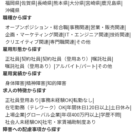
福岡県
佐賀県
長崎県
熊本県
大分県
宮崎県
鹿児島県
沖縄県
職種から探す
オープンポジション・総合職
事務関連
営業・販売関連
企画・マーケティング関連
IT・エンジニア関連
技術関連
クリエイティブ関連
専門職関連
その他
雇用形態から探す
正社員
契約社員
契約社員（登用あり）
嘱託社員
嘱託社員（登用あり）
アルバイト/パート
その他
雇用実績から探す
身体障害
精神障害
知的障害
求人の特徴から探す
正社員登用あり
事務未経験OK
転勤なし
在宅勤務（テレワーク）OK
年間休日120日以上
土日休み
上場企業
グローバル企業
年収400万円以上
学歴不問
社会人未経験OK
社宅・家賃補助制度あり
障害への配慮事項から探す