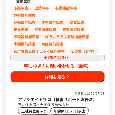
雇用実績
葉、埼玉は248,700円
下肢障害
上肢障害
心臓機能障害
体幹機能障害
運動機能障害
平衡機能障害
聴覚障害
視覚障害
肝臓機能障害
腎臓機能障害
呼吸器機能障害
ぼうこう又は直腸機能障害
小腸機能障害
免疫機能障害
音声言語又はそしゃく機能障害
その他（身体）
全て表示(12件)
この求人に問い合わせる（無料）
詳細を見る
更新日：
2026/07/08
アソシエイト社員（損害サポート専任職）
三井住友海上火災保険株式会社
正社員登用あり
年間休日120日以上