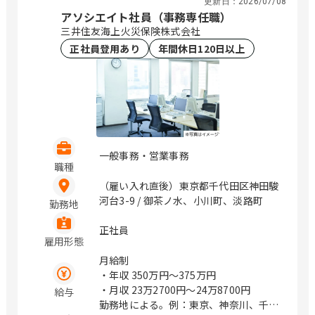
更新日：
2026/07/08
アソシエイト社員（事務専任職）
三井住友海上火災保険株式会社
正社員登用あり
年間休日120日以上
一般事務・営業事務
職種
（雇い入れ直後）東京都千代田区神田駿
河台3-9 / 御茶ノ水、小川町、淡路町
勤務地
正社員
雇用形態
月給制
・年収
350万円〜375万円
・月収
23万2700円〜24万8700円
給与
勤務地による。例：東京、神奈川、千