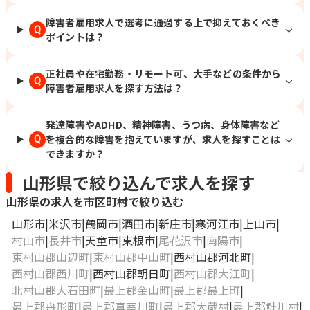
葉、市役所前、函館、釧路、東釧路、本
障害者雇用求人で選考に通過する上で抑えておくべき
八戸、小中野、山形、北山形、郡山、郡
Q
ポイントは？
山富田、いわき、赤井、水戸、偕楽園、
研究学園、つくば、太田、韮川、新潟、
白山、富山、金沢、北鉄金沢、福井、長
正社員や在宅勤務・リモート可、大手などの条件から
Q
野、権堂、松本、北松本、静岡、日吉
障害者雇用求人を探す方法は？
町、沼津、大岡、名古屋、近鉄名古屋、
東岡崎、岡崎、津、江戸橋、四日市、近
発達障害やADHD、精神障害、うつ病、身体障害など
鉄四日市、三宮・花時計前、神戸三宮、
を複合的な障害を抱えていますが、求人を探すことは
Q
近鉄奈良、奈良、和歌山市、紀和、鳥
できますか？
取、津ノ井、松江、松江しんじ湖温泉、
西川緑道公園、岡山、広島、福山、下
山形県で絞り込んで求人を探す
関、門司港、徳島、阿波富田、大橋通、
堀詰、旦過、平和通、久留米、花畑、大
山形県の求人を市区町村で絞り込む
分、古国府
山形市
米沢市
鶴岡市
酒田市
新庄市
寒河江市
上山市
村山市
長井市
天童市
東根市
尾花沢市
南陽市
東村山郡山辺町
東村山郡中山町
西村山郡河北町
西村山郡西川町
西村山郡朝日町
西村山郡大江町
北村山郡大石田町
最上郡金山町
最上郡最上町
最上郡舟形町
最上郡真室川町
最上郡大蔵村
最上郡鮭川村