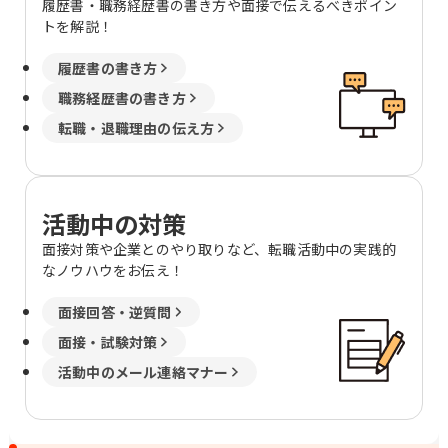
履歴書・職務経歴書の書き方や面接で伝えるべきポイン
央区東大通1-3-8明治安田生命新潟駅前
トを解説！
ビル4階 富山 富山市宝町1-3-10 明治安
田生命富山ビル11階 石川 金沢市広岡2-
履歴書の書き方
13-33 JR金沢駅西第三NKビル5階 福井
福井市大手2-7-15 明治安田生命福井ビ
職務経歴書の書き方
ル11階 長野 長野市新田町1508-2 明治安
転職・退職理由の伝え方
田生命長野ビル4階 松本市大手3-4-5明
治安田生命松本大手ビル1階 静岡 静岡市
駿河区森下町1-35静岡ＭＹタワー5階 沼
津市上土町14 明治安田生命沼津上土町
活動中の対策
ビル4階 愛知 名古屋市中村区椿町15-21
明治安田生命名古屋西口ビル9階 岡崎市
面接対策や企業とのやり取りなど、転職活動中の実践的
康生通南2-52明治安田生命岡崎ビル2階
なノウハウをお伝え！
三重 津市羽所町375 百五・明治安田ビ
ル8階 四日市市朝日町1-3明治安田生命
面接回答・逆質問
四日市ビル1階 兵庫 神戸市中央区磯上通
面接・試験対策
8-3-5明治安田生命神戸ビル3階 奈良 奈
良市高天町22-2 明治安田生命奈良ビル4
活動中のメール連絡マナー
階 和歌山 和歌山市六番丁17明治安田生
命和歌山ビル2階 鳥取 鳥取市東品治町
102 鳥取駅前ビル4階 島根 松江市朝日町