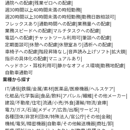
通院への配慮
残業ゼロへの配慮
週30時間以上40時間未満の時短勤務
週20時間以上30時間未満の時短勤務
勤務日数相談可
フレックスあり
通勤時間への配慮
業務量への配慮
業務スピードへの配慮
マルチタスクへの配慮
電話への配慮
チャットツール利用可
筆談への配慮
定期面談可
休憩への配慮
休憩室あり
透析への配慮
車椅子への配慮
階段昇降なし
音声読み上げソフト
拡大鏡
指示の具体化の配慮
マニュアルあり
ヘッドホン・耳栓利用可
静かなオフィス環境
勤務地配慮
自動車通勤可
業種から探す
IT/通信
鉄鋼/金属/素材
医薬品/医療機器/ヘルスケア
化粧品/化学製品
食品/飲料
アパレル/繊維
その他メーカー
建設/不動産/住宅
流通/小売/外食
運輸/物流/倉庫
電力/ガス/石油
メディア/広告/出版
サービス
各種団体/非営利団体/特殊法人/官公庁
その他
金融
機械/電気/精密機器
自動車/その他輸送機器
商社/卸