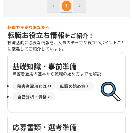
明治安田生命川越ビル2階 草加市高砂2-
・年収2,534,000円（月給181,000円）
1
9-2 アコス北館Ｎビル2階 千葉 千葉市中
央区本千葉町3-1 明治安田生命千葉ビル
2階 木更津市大和1-1-15 木更津カイセ
転職で不安なあなたへ
イビル2階 船橋市本町2-4-10 明治安田
転職お役立ち情報
をご紹介！
生命船橋ビル2階 柏市末広町14-1 ＳＫ
柏ビル5階 成田市花崎町801 成田ＴＴビ
転職活動に必要な情報を、人気のテーマや役立つポイントごと
ル3階 北海道 旭川市三条通9丁目左1号
に厳選してご紹介しています。
旭川三条緑橋ビル6階 苫小牧市表町2-1-
14 王子不動産第3ビル4階 函館市若松町
基礎知識・事前準備
2-5 明治安田生命函館ビル1階 釧路市北
大通10-2-1 新釧路道銀ビル10階 青森 八
障害者雇用の基本から転職の始め方までを解説！
戸市三日町2 明治安田生命八戸ビル5階
山形 山形市香澄町2-2-36 山形センター
障害者雇用とは
転職の始め方
ビル2階 福島 郡山市中町10-10 メルフ郡
自己分析・資格
山2階 いわき市平大町7-2 明治安田生命
いわきビル4階 茨城 水戸市南町3-4-14
明治安田生命水戸南町ビル3階 つくば市
学園南2-8-3つくばシティア・トワビル
3階 群馬 太田市飯田町1005-2 太田東京
応募書類・選考準備
海上日動ビルディング4階 新潟 新潟市中