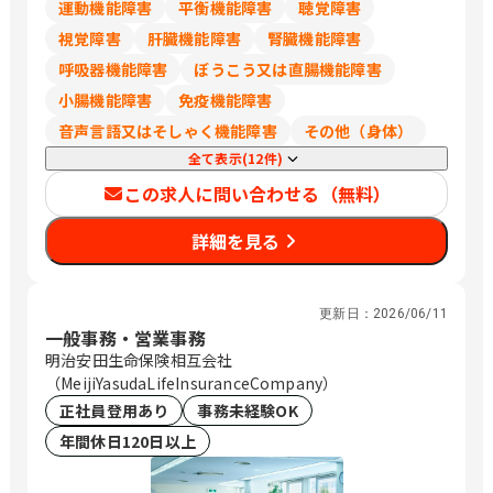
運動機能障害
平衡機能障害
聴覚障害
視覚障害
肝臓機能障害
腎臓機能障害
呼吸器機能障害
ぼうこう又は直腸機能障害
小腸機能障害
免疫機能障害
音声言語又はそしゃく機能障害
その他（身体）
全て表示(12件)
この求人に問い合わせる（無料）
詳細を見る
更新日：
2026/06/11
一般事務・営業事務
明治安田生命保険相互会社
（MeijiYasudaLifeInsuranceCompany）
正社員登用あり
事務未経験OK
年間休日120日以上