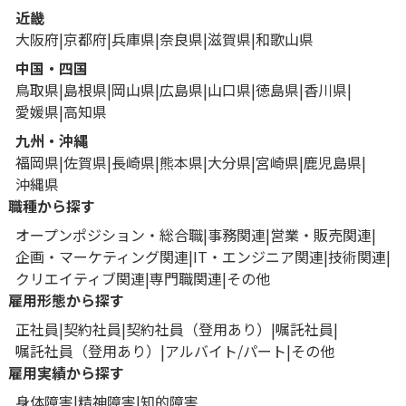
近畿
大阪府
京都府
兵庫県
奈良県
滋賀県
和歌山県
中国・四国
鳥取県
島根県
岡山県
広島県
山口県
徳島県
香川県
愛媛県
高知県
九州・沖縄
福岡県
佐賀県
長崎県
熊本県
大分県
宮崎県
鹿児島県
沖縄県
職種から探す
オープンポジション・総合職
事務関連
営業・販売関連
企画・マーケティング関連
IT・エンジニア関連
技術関連
クリエイティブ関連
専門職関連
その他
雇用形態から探す
正社員
契約社員
契約社員（登用あり）
嘱託社員
嘱託社員（登用あり）
アルバイト/パート
その他
雇用実績から探す
身体障害
精神障害
知的障害