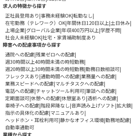
求人の特徴から探す
正社員登用あり
事務未経験OK
転勤なし
在宅勤務（テレワーク）OK
年間休日120日以上
土日休み
上場企業
グローバル企業
年収400万円以上
学歴不問
社会人未経験OK
社宅・家賃補助制度あり
障害への配慮事項から探す
通院への配慮
残業ゼロへの配慮
週30時間以上40時間未満の時短勤務
週20時間以上30時間未満の時短勤務
勤務日数相談可
フレックスあり
通勤時間への配慮
業務量への配慮
業務スピードへの配慮
マルチタスクへの配慮
電話への配慮
チャットツール利用可
筆談への配慮
定期面談可
休憩への配慮
休憩室あり
透析への配慮
車椅子への配慮
階段昇降なし
音声読み上げソフト
拡大鏡
指示の具体化の配慮
マニュアルあり
ヘッドホン・耳栓利用可
静かなオフィス環境
勤務地配慮
自動車通勤可
業種から探す