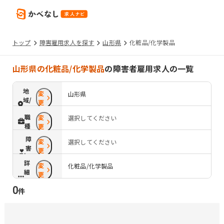
トップ
障害雇用求人を探す
山形県
化粧品/化学製品
山形県の化粧品/化学製品
の障害者雇用求人の一覧
地
変
山形県
域/
更
路
職
変
選択してください
線
種
更
障
変
選択してください
害
更
配
詳
変
慮
化粧品/化学製品
細
更
条
0
件
件