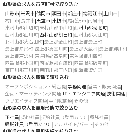
山形県の求人を市区町村で絞り込む
山形市
米沢市
鶴岡市
酒田市
新庄市
寒河江市
上山市
村山市
長井市
天童市
東根市
尾花沢市
南陽市
東村山郡山辺町
東村山郡中山町
西村山郡河北町
西村山郡西川町
西村山郡朝日町
西村山郡大江町
北村山郡大石田町
最上郡金山町
最上郡最上町
最上郡舟形町
最上郡真室川町
最上郡大蔵村
最上郡鮭川村
最上郡戸沢村
東置賜郡高畠町
東置賜郡川西町
西置賜郡小国町
西置賜郡白鷹町
西置賜郡飯豊町
東田川郡三川町
東田川郡庄内町
飽海郡遊佐町
山形県の求人を職種で絞り込む
オープンポジション・総合職
事務関連
営業・販売関連
企画・マーケティング関連
IT・エンジニア関連
技術関連
クリエイティブ関連
専門職関連
その他
山形県の求人を雇用形態で絞り込む
正社員
契約社員
契約社員（登用あり）
嘱託社員
嘱託社員（登用あり）
アルバイト/パート
その他
山形県の求人を雇用実績で絞り込む