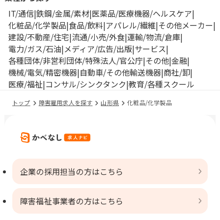
IT/通信
鉄鋼/金属/素材
医薬品/医療機器/ヘルスケア
化粧品/化学製品
食品/飲料
アパレル/繊維
その他メーカー
建設/不動産/住宅
流通/小売/外食
運輸/物流/倉庫
電力/ガス/石油
メディア/広告/出版
サービス
各種団体/非営利団体/特殊法人/官公庁
その他
金融
機械/電気/精密機器
自動車/その他輸送機器
商社/卸
医療/福祉
コンサル/シンクタンク
教育/各種スクール
トップ
障害雇用求人を探す
山形県
化粧品/化学製品
企業の採用担当の方はこちら
障害福祉事業者の方はこちら