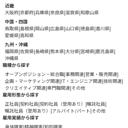
近畿
大阪府
京都府
兵庫県
奈良県
滋賀県
和歌山県
中国・四国
鳥取県
島根県
岡山県
広島県
山口県
徳島県
香川県
愛媛県
高知県
九州・沖縄
福岡県
佐賀県
長崎県
熊本県
大分県
宮崎県
鹿児島県
沖縄県
職種から探す
オープンポジション・総合職
事務関連
営業・販売関連
企画・マーケティング関連
IT・エンジニア関連
技術関連
クリエイティブ関連
専門職関連
その他
雇用形態から探す
正社員
契約社員
契約社員（登用あり）
嘱託社員
嘱託社員（登用あり）
アルバイト/パート
その他
雇用実績から探す
身体障害
精神障害
知的障害