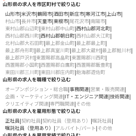
山形県の求人を市区町村で絞り込む
山形市
米沢市
鶴岡市
酒田市
新庄市
寒河江市
上山市
村山市
長井市
天童市
東根市
尾花沢市
南陽市
東村山郡山辺町
東村山郡中山町
西村山郡河北町
西村山郡西川町
西村山郡朝日町
西村山郡大江町
北村山郡大石田町
最上郡金山町
最上郡最上町
最上郡舟形町
最上郡真室川町
最上郡大蔵村
最上郡鮭川村
最上郡戸沢村
東置賜郡高畠町
東置賜郡川西町
西置賜郡小国町
西置賜郡白鷹町
西置賜郡飯豊町
東田川郡三川町
東田川郡庄内町
飽海郡遊佐町
山形県の求人を職種で絞り込む
オープンポジション・総合職
事務関連
営業・販売関連
企画・マーケティング関連
IT・エンジニア関連
技術関連
クリエイティブ関連
専門職関連
その他
山形県の求人を雇用形態で絞り込む
正社員
契約社員
契約社員（登用あり）
嘱託社員
嘱託社員（登用あり）
アルバイト/パート
その他
山形県の求人を雇用実績で絞り込む