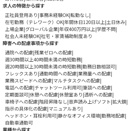
求人の特徴から探す
正社員登用あり
事務未経験OK
転勤なし
在宅勤務（テレワーク）OK
年間休日120日以上
土日休み
上場企業
グローバル企業
年収400万円以上
学歴不問
社会人未経験OK
社宅・家賃補助制度あり
障害への配慮事項から探す
通院への配慮
残業ゼロへの配慮
週30時間以上40時間未満の時短勤務
週20時間以上30時間未満の時短勤務
勤務日数相談可
フレックスあり
通勤時間への配慮
業務量への配慮
業務スピードへの配慮
マルチタスクへの配慮
電話への配慮
チャットツール利用可
筆談への配慮
定期面談可
休憩への配慮
休憩室あり
透析への配慮
車椅子への配慮
階段昇降なし
音声読み上げソフト
拡大鏡
指示の具体化の配慮
マニュアルあり
ヘッドホン・耳栓利用可
静かなオフィス環境
勤務地配慮
自動車通勤可
業種から探す