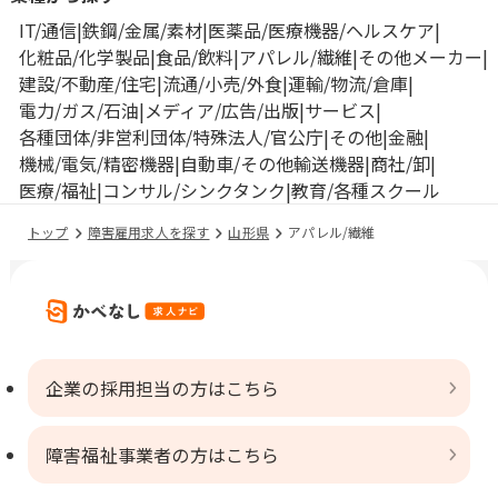
IT/通信
鉄鋼/金属/素材
医薬品/医療機器/ヘルスケア
化粧品/化学製品
食品/飲料
アパレル/繊維
その他メーカー
建設/不動産/住宅
流通/小売/外食
運輸/物流/倉庫
電力/ガス/石油
メディア/広告/出版
サービス
各種団体/非営利団体/特殊法人/官公庁
その他
金融
機械/電気/精密機器
自動車/その他輸送機器
商社/卸
医療/福祉
コンサル/シンクタンク
教育/各種スクール
トップ
障害雇用求人を探す
山形県
アパレル/繊維
企業の採用担当の方はこちら
障害福祉事業者の方はこちら