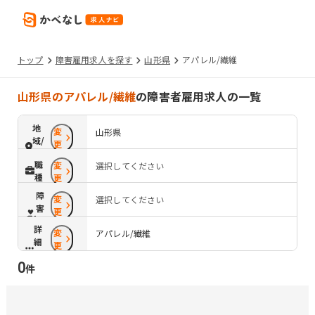
トップ
障害雇用求人を探す
山形県
アパレル/繊維
山形県のアパレル/繊維
の障害者雇用求人の一覧
地
変
山形県
域/
更
路
職
変
選択してください
線
種
更
障
変
選択してください
害
更
配
詳
変
慮
アパレル/繊維
細
更
条
0
件
件