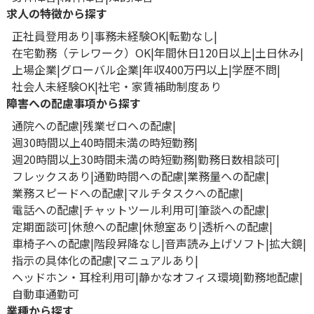
求人の特徴から探す
正社員登用あり
事務未経験OK
転勤なし
在宅勤務（テレワーク）OK
年間休日120日以上
土日休み
上場企業
グローバル企業
年収400万円以上
学歴不問
社会人未経験OK
社宅・家賃補助制度あり
障害への配慮事項から探す
通院への配慮
残業ゼロへの配慮
週30時間以上40時間未満の時短勤務
週20時間以上30時間未満の時短勤務
勤務日数相談可
フレックスあり
通勤時間への配慮
業務量への配慮
業務スピードへの配慮
マルチタスクへの配慮
電話への配慮
チャットツール利用可
筆談への配慮
定期面談可
休憩への配慮
休憩室あり
透析への配慮
車椅子への配慮
階段昇降なし
音声読み上げソフト
拡大鏡
指示の具体化の配慮
マニュアルあり
ヘッドホン・耳栓利用可
静かなオフィス環境
勤務地配慮
自動車通勤可
業種から探す