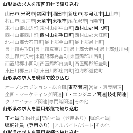
山形県の求人を市区町村で絞り込む
山形市
米沢市
鶴岡市
酒田市
新庄市
寒河江市
上山市
村山市
長井市
天童市
東根市
尾花沢市
南陽市
東村山郡山辺町
東村山郡中山町
西村山郡河北町
西村山郡西川町
西村山郡朝日町
西村山郡大江町
北村山郡大石田町
最上郡金山町
最上郡最上町
最上郡舟形町
最上郡真室川町
最上郡大蔵村
最上郡鮭川村
最上郡戸沢村
東置賜郡高畠町
東置賜郡川西町
西置賜郡小国町
西置賜郡白鷹町
西置賜郡飯豊町
東田川郡三川町
東田川郡庄内町
飽海郡遊佐町
山形県の求人を職種で絞り込む
オープンポジション・総合職
事務関連
営業・販売関連
企画・マーケティング関連
IT・エンジニア関連
技術関連
クリエイティブ関連
専門職関連
その他
山形県の求人を雇用形態で絞り込む
正社員
契約社員
契約社員（登用あり）
嘱託社員
嘱託社員（登用あり）
アルバイト/パート
その他
山形県の求人を雇用実績で絞り込む