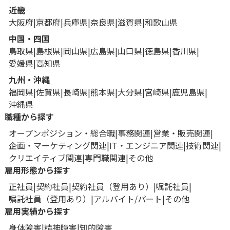
近畿
大阪府
京都府
兵庫県
奈良県
滋賀県
和歌山県
中国・四国
鳥取県
島根県
岡山県
広島県
山口県
徳島県
香川県
愛媛県
高知県
九州・沖縄
福岡県
佐賀県
長崎県
熊本県
大分県
宮崎県
鹿児島県
沖縄県
職種から探す
オープンポジション・総合職
事務関連
営業・販売関連
企画・マーケティング関連
IT・エンジニア関連
技術関連
クリエイティブ関連
専門職関連
その他
雇用形態から探す
正社員
契約社員
契約社員（登用あり）
嘱託社員
嘱託社員（登用あり）
アルバイト/パート
その他
雇用実績から探す
身体障害
精神障害
知的障害