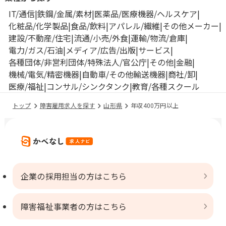
IT/通信
鉄鋼/金属/素材
医薬品/医療機器/ヘルスケア
化粧品/化学製品
食品/飲料
アパレル/繊維
その他メーカー
建設/不動産/住宅
流通/小売/外食
運輸/物流/倉庫
電力/ガス/石油
メディア/広告/出版
サービス
各種団体/非営利団体/特殊法人/官公庁
その他
金融
機械/電気/精密機器
自動車/その他輸送機器
商社/卸
医療/福祉
コンサル/シンクタンク
教育/各種スクール
トップ
障害雇用求人を探す
山形県
年収400万円以上
企業の採用担当の方はこちら
障害福祉事業者の方はこちら