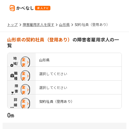
トップ
障害雇用求人を探す
山形県
契約社員（登用あり）
山形県の契約社員（登用あり）
の障害者雇用求人の一
覧
地
変
山形県
域/
更
路
職
変
選択してください
線
種
更
障
変
選択してください
害
更
配
詳
変
慮
契約社員（登用あり）
細
更
条
0
件
件