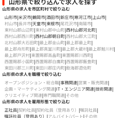
山形県で絞り込んで求人を探す
山形県の求人を市区町村で絞り込む
山形市
米沢市
鶴岡市
酒田市
新庄市
寒河江市
上山市
村山市
長井市
天童市
東根市
尾花沢市
南陽市
東村山郡山辺町
東村山郡中山町
西村山郡河北町
西村山郡西川町
西村山郡朝日町
西村山郡大江町
北村山郡大石田町
最上郡金山町
最上郡最上町
最上郡舟形町
最上郡真室川町
最上郡大蔵村
最上郡鮭川村
最上郡戸沢村
東置賜郡高畠町
東置賜郡川西町
西置賜郡小国町
西置賜郡白鷹町
西置賜郡飯豊町
東田川郡三川町
東田川郡庄内町
飽海郡遊佐町
山形県の求人を職種で絞り込む
オープンポジション・総合職
事務関連
営業・販売関連
企画・マーケティング関連
IT・エンジニア関連
技術関連
クリエイティブ関連
専門職関連
その他
山形県の求人を雇用形態で絞り込む
正社員
契約社員
契約社員（登用あり）
嘱託社員
嘱託社員（登用あり）
アルバイト/パート
その他