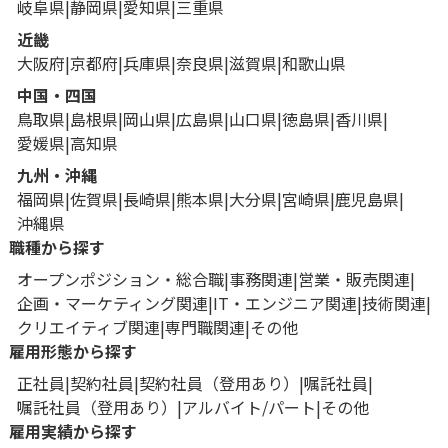
岐阜県
静岡県
愛知県
三重県
近畿
大阪府
京都府
兵庫県
奈良県
滋賀県
和歌山県
中国・四国
鳥取県
島根県
岡山県
広島県
山口県
徳島県
香川県
愛媛県
高知県
九州・沖縄
福岡県
佐賀県
長崎県
熊本県
大分県
宮崎県
鹿児島県
沖縄県
職種から探す
オープンポジション・総合職
事務関連
営業・販売関連
企画・マーケティング関連
IT・エンジニア関連
技術関連
クリエイティブ関連
専門職関連
その他
雇用形態から探す
正社員
契約社員
契約社員（登用あり）
嘱託社員
嘱託社員（登用あり）
アルバイト/パート
その他
雇用実績から探す