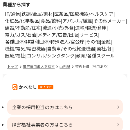
業種から探す
IT/通信
鉄鋼/金属/素材
医薬品/医療機器/ヘルスケア
化粧品/化学製品
食品/飲料
アパレル/繊維
その他メーカー
建設/不動産/住宅
流通/小売/外食
運輸/物流/倉庫
電力/ガス/石油
メディア/広告/出版
サービス
各種団体/非営利団体/特殊法人/官公庁
その他
金融
機械/電気/精密機器
自動車/その他輸送機器
商社/卸
医療/福祉
コンサル/シンクタンク
教育/各種スクール
トップ
障害雇用求人を探す
山形県
契約社員（登用あり）
企業の採用担当の方はこちら
障害福祉事業者の方はこちら