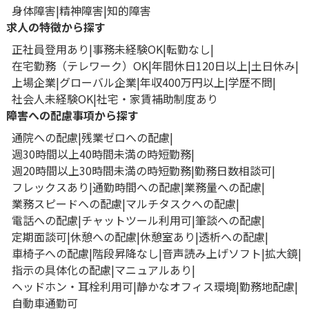
身体障害
精神障害
知的障害
求人の特徴から探す
正社員登用あり
事務未経験OK
転勤なし
在宅勤務（テレワーク）OK
年間休日120日以上
土日休み
上場企業
グローバル企業
年収400万円以上
学歴不問
社会人未経験OK
社宅・家賃補助制度あり
障害への配慮事項から探す
通院への配慮
残業ゼロへの配慮
週30時間以上40時間未満の時短勤務
週20時間以上30時間未満の時短勤務
勤務日数相談可
フレックスあり
通勤時間への配慮
業務量への配慮
業務スピードへの配慮
マルチタスクへの配慮
電話への配慮
チャットツール利用可
筆談への配慮
定期面談可
休憩への配慮
休憩室あり
透析への配慮
車椅子への配慮
階段昇降なし
音声読み上げソフト
拡大鏡
指示の具体化の配慮
マニュアルあり
ヘッドホン・耳栓利用可
静かなオフィス環境
勤務地配慮
自動車通勤可