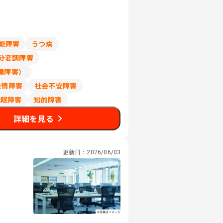
能障害
うつ病
分変調障害
達障害）
感情障害
社会不安障害
睡眠障害
知的障害
詳細を見る
更新日：
2026/06/03