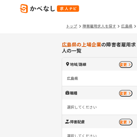
トップ
障害雇用求人を探す
広島県
広島県の上場企業
の障害者雇用求
人の一覧
地域/路線
変更
広島県
職種
変更
選択してください
障害配慮
変更
選択してください