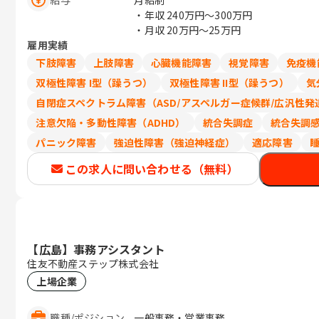
月給制
・年収
240万円〜300万円
・月収
20万円〜25万円
雇用実績
下肢障害
上肢障害
心臓機能障害
視覚障害
免疫機
双極性障害 I型（躁うつ）
双極性障害 II型（躁うつ）
気
自閉症スペクトラム障害（ASD/アスペルガー症候群/広汎性発
注意欠陥・多動性障害（ADHD）
統合失調症
統合失調
パニック障害
強迫性障害（強迫神経症）
適応障害
この求人に問い合わせる（無料）
【広島】事務アシスタント
住友不動産ステップ株式会社
上場企業
職種
/
ポジション
一般事務・営業事務