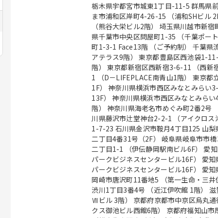
栃木県宇都宮市城東1丁目-11-5 群馬県前
ま市浦和区岸町4-26-15 （浦和SHビル
（熊谷大栄ビル2階） 埼玉県川越市新宿町1丁
県千葉市中央区問屋町1-35 （千葉ポー
町1-3-1 Face13階 （ご予約制） 千
アテラス9階） 東京都豊島区西池袋1-11
階） 東京都新宿区西新宿3-6-11 （西新宿
1 （D－LIFEPLACE南青山1階） 東京
1F） 神奈川県横浜市西区みなとみらい3-7-1 
13F） 神奈川県横浜市西区みなとみらい4
階） 神奈川県海老名市めぐみ町2番2号 （ViNA
川県藤沢市辻堂神台2-2-1 （アイクロ
1-7-23 石川県金沢市鞍月4丁目125 山
二丁目4番31号（2F） 岐阜県岐阜市市
二丁目1-1 （伊伝静岡駅南ビル6F） 愛知
パークビジネスセンタービル16F） 愛知県
パークビジネスセンタービル16F） 愛知県
岡崎市唐沢町11番地5 （第一生命・三井
渋川1丁目3番4号 （近江伊吹館 1階） 
Ⅶビル 3階） 京都府京都市中京区烏丸通
クス御池ビル西館6階） 京都府福知山市厚