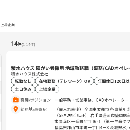
上場企業
14
件
(
1
-
14
件)
積水ハウス 障がい者採用 地域勤務職（事務/CADオペ
積水ハウス株式会社
転勤なし
在宅勤務（テレワーク）OK
年間休日120日
土日休み
上場企業
職種
/
ポジション
一般事務・営業事務、CADオペレーター
勤務地
/
最寄駅
（雇入れ直後） 全国主要都市 各事業所 
（SE札幌ビル5F） 岩手県盛岡市盛岡駅前
市青葉区一番町4丁目6-1 （第一生命タワ
福島県郡山市本町一丁目4－8 茨城県水戸市