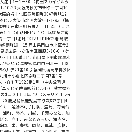
大淀中1－1－30 （梅田スカイビルタ
-10-33 大阪府枚方市新町一丁目10
大阪府堺市北区長曽根町3047番地12
ビル 大阪市北区大淀中1-1-93 （梅
県明石市大明石町2丁目1-32 （ラ ス
-1 （姫路NKビル1F） 兵庫県西宮
丁目1番地FK BUILDING3階 鳥取
嫁島町10－15 岡山県岡山市北区今2
広島県広島市安佐南区西原5-16-6 （ケ
央四丁目10番11号 山口県下関市綾羅木
227番地4 徳島県徳島市中洲町一丁目8-
知市杉井流21番10号 福岡県福岡市博多区
北九州市小倉北区京町三丁目7番1号
市合川町1925番1号 （中央公園通
 （ニッセイ佐賀駅前ビル4F） 熊本県熊
日の出町2丁目1番地9 （メモリアルライ
-20 鹿児島県鹿児島市与次郎2丁目4
、浦和、熊谷、川越、千葉みなと、船
参道、立川、みなとみらい、海老名、
静岡、栄、豊橋、岡崎、草津、彦根、
船場阪大前、枚方市、なかもず、東岸