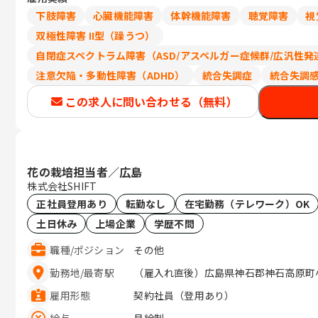
下肢障害
心臓機能障害
体幹機能障害
聴覚障害
視
双極性障害 II型（躁うつ）
自閉症スペクトラム障害（ASD/アスペルガー症候群/広汎性発
注意欠陥・多動性障害（ADHD）
統合失調症
統合失調
この求人に問い合わせる（無料）
花の栽培担当者／広島
株式会社SHIFT
正社員登用あり
転勤なし
在宅勤務（テレワーク）OK
土日休み
上場企業
学歴不問
職種
/
ポジション
その他
勤務地
/
最寄駅
（雇入れ直後）広島県神石郡神石高原町小
雇用形態
契約社員（登用あり）
給与