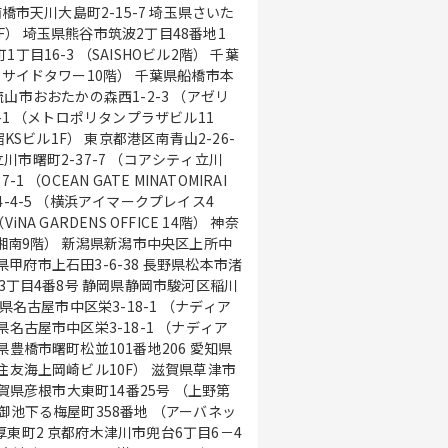
橋市天川大島町2-15-7 埼玉県さいた
 2F） 埼玉県熊谷市筑波2丁目48番地1
目16-3 （SAISHOビル2階） 千葉
トサイドタワー10階） 千葉県船橋市本
葉県流山市おおたかの森西1-2-3 （アゼリ
-1 （メトロポリタンプラザビル11
KSビル1F） 東京都港区南青山2-26-
都立川市曙町2-37-7 （コアシティ立川
（OCEAN GATE MINATOMIRAI
-4-5 （横浜アイマークプレイス4
 GARDENS OFFICE 14階） 神奈
ス湘南9階） 新潟県新潟市中央区上所中
梨県甲府市上石田3-6-38 長野県松本市渚
橋3丁目4番8号 静岡県静岡市駿河区稲川
県名古屋市中区栄3-18-1 （ナディア
名古屋市中区栄3-18-1 （ナディア
豊橋市曙町松並101番地206 愛知県
住友海上岡崎ビル10F） 滋賀県草津市
滋賀県彦根市大東町14番25号 （上野第
御池下る梅屋町358番地 （アーバネッ
東町2 京都府木津川市兜台6丁目6－4