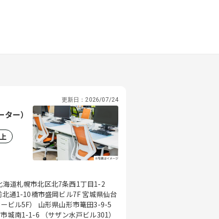
更新日：
2026/07/24
レーター）
以上
北海道札幌市北区北7条西1丁目1-2
北通1-10橋市盛岡ビル7F 宮城県仙台
ービル5F） 山形県山形市篭田3-9-5
城南1-1-6 （サザン水戸ビル301）