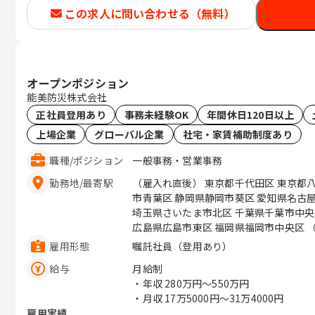
この求人に問い合わせる（無料）
オープンポジション
能美防災株式会社
正社員登用あり
事務未経験OK
年間休日120日以上
上場企業
グローバル企業
社宅・家賃補助制度あり
職種
/
ポジション
一般事務・営業事務
勤務地
/
最寄駅
（雇入れ直後） 東京都千代田区 東京都
市青葉区 静岡県静岡市葵区 愛知県名古
埼玉県さいたま市北区 千葉県千葉市中央
広
雇用形態
嘱託社員（登用あり）
給与
月給制
・年収
280万円〜550万円
・月収
17万5000円〜31万4000円
雇用実績