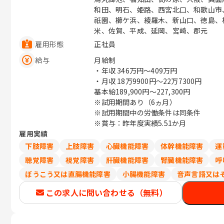
和田、明石、姫路、西宮北口、和歌山市
祇園、櫛ケ浜、綾羅木、新山口、徳島、
米、佐賀、平成、延岡、宮崎、郡元
雇用形態
正社員
給与
月給制
・年収
346万円〜409万円
・月収
18万9900円〜22万7300円
基本給189,900円～227,300円
※試用期間あり（6ヵ月）
※試用期間中の労働条件は同条件
※賞与：昨年度実績5.51か月
雇用実績
下肢障害
上肢障害
心臓機能障害
体幹機能障害
運
聴覚障害
視覚障害
肝臓機能障害
腎臓機能障害
呼
ぼうこう又は直腸機能障害
小腸機能障害
音声言語又は
この求人に問い合わせる（無料）