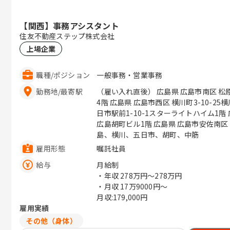
【関西】事務アシスタント
住友不動産ステップ株式会社
上場企業
職種
/
ポジション
一般事務・営業事務
勤務地
/
最寄駅
（雇い入れ直後） 広島県 広島市南区 松
4階 広島県 広島市西区 横川町3-10-25
日市駅前1-10-1スターライトハイム1階 
広島胡町ビル1階 広島県 広島市安佐南区 中
島、横川、五日市、胡町、中筋
雇用形態
嘱託社員
給与
月給制
・年収
278万円〜278万円
・月収
17万9000円〜
月収:179,000円
雇用実績
その他（身体）