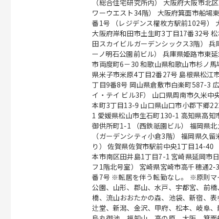
（総合住宅研究所内） 大阪府大阪市北区
ワーウエスト34階） 大阪府箕面市船場東1
番1号 （レジデンス櫂枚方駅前102号） 
大阪府岸和田市土生町3丁目17番32号 松本
田スカイビルガーデンシックス3階） 兵庫
ーノ明石公園前ビル） 兵庫県姫路市東延末1
市両度町6－30 和歌山県和歌山市杉ノ馬場一
県米子市米原4丁目2番27号 島根県松江市
丁目9番8号 岡山県倉敷市白楽町587-3 
イ・テイ ビル3F） 山口県周南市久米中
本町3丁目13-9 山口県山口市小郡下郷2
1 愛媛県松山市生石町130-1 高知県高
御供所町1-1 （西鉄祇園ビル） 福岡県
（ガーデンシティ小倉3階） 福岡県久留米
り） 佐賀県佐賀市駅前中央1丁目14-40
本市南区田井島1丁目7-1 宮崎県延岡市
フ1階北号室） 宮崎県宮崎市高千穂通2-3
番7号 ※転居を伴う転勤なし。 ※原則マイカー通勤不可 / 札幌、盛岡、勾当台
公園、山形、郡山、水戸、宇都宮、前橋
橋、流山おおたかの森、池袋、新宿、表
辻堂、新潟、金沢、甲府、松本、岐阜、
烏丸御池、福知山、高の原、大阪、箕面