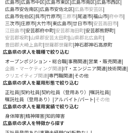
広島市
広島市中区
広島市東区
広島市南区
広島市西区
広島市安佐南区
広島市安佐北区
広島市安芸区
広島市佐伯区
呉市
竹原市
三原市
尾道市
福山市
府中市
三次市
庄原市
大竹市
東広島市
廿日市市
安芸高田市
江田島市
安芸郡府中町
安芸郡海田町
安芸郡熊野町
安芸郡坂町
山県郡安芸太田町
山県郡北広島町
豊田郡大崎上島町
世羅郡世羅町
神石郡神石高原町
広島県の求人を職種で絞り込む
オープンポジション・総合職
事務関連
営業・販売関連
企画・マーケティング関連
IT・エンジニア関連
技術関連
クリエイティブ関連
専門職関連
その他
広島県の求人を雇用形態で絞り込む
正社員
契約社員
契約社員（登用あり）
嘱託社員
嘱託社員（登用あり）
アルバイト/パート
その他
広島県の求人を雇用実績で絞り込む
身体障害
精神障害
知的障害
広島県の求人を特徴から探す
正社員登用あり
事務未経験OK
転勤なし