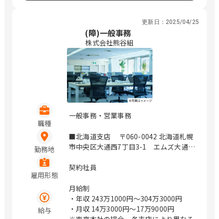
更新日：
2025/04/25
(障)一般事務
株式会社熊谷組
一般事務・営業事務
職種
■北海道支店 〒060-0042 北海道札幌
市中央区大通西7丁目3-1 エムズ大通ビ
勤務地
ル5階 アクセス 札幌市営地下鉄大通駅2
番出口（徒歩5分） ■東北支店 〒980-
契約社員
雇用形態
0011 宮城県仙台市青葉区上杉5丁目3番
36号 第三勝山ビル4階 アクセス 仙台
月給制
市営地下鉄南北線 北四番丁駅より徒歩5
・年収
243万1000円〜304万3000円
分 ■名古屋支店 〒460-8402 愛知県名古
・月収
14万3000円〜17万9000円
給与
屋市中区栄4丁目3番26号 昭和ビル8階