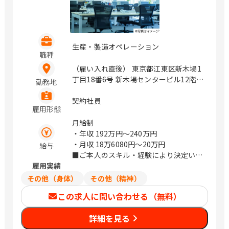
生産・製造オペレーション
職種
（雇い入れ直後） 東京都江東区新木場1
丁目18番6号 新木場センタービル12階 /
勤務地
新木場
契約社員
雇用形態
月給制
・年収
192万円〜240万円
・月収
18万6080円〜20万円
給与
■ご本人のスキル・経験により決定いた
雇用実績
します。
その他（身体）
その他（精神）
この求人に問い合わせる（無料）
詳細を見る