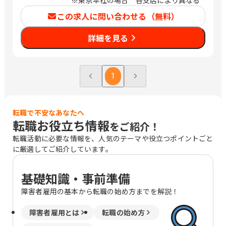
※東京本社の場合 各支店により異なる
アクセス 地下鉄東山線・名城線 栄駅
この求人に問い合わせる（無料）
（12番出口）より徒歩3分 ■中国支店
〒730-0051 広島県広島市中区大手町2
詳細を見る
丁目11番10号 NHK広島放送センター
ビル （建築事業部15F 土木事業部、管
理部、安全部、営業管理Gは20F） アク
セス 電車：広島駅より広島電鉄1号線
1
「広島港（紙屋町経由）行き」 袋町よ
り 徒歩3分 バス：広島駅より 広電バ
ス Ａ1番乗り場「3観音マリーナホッ
転職で不安なあなたへ
プ」行き又は 「13市役所前」
転職お役立ち情報
をご紹介！
行き 広島バス Ａ2番乗り場「51市役所
前」行き ともに袋町下車 徒歩3分 上記
転職活動に必要な情報を、人気のテーマや役立つポイントごと
は雇い入れ時の勤務地です。 (変更の範
に厳選してご紹介しています。
囲) 会社の指定する場所
基礎知識・事前準備
障害者雇用の基本から転職の始め方までを解説！
障害者雇用とは
転職の始め方