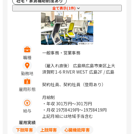
社宅・家賃補助制度あり
全て表示(1件)
一般事務・営業事務
職種
（雇入れ直後） 広島県広島市東区上大
須賀町1-6 RIVER WEST 広島2F / 広島
勤務地
契約社員、契約社員（登用あり）
雇用形態
月給制
・年収
301万円〜301万円
・月収
19万8419円〜19万8419円
給与
上記月給には地域手当含む
雇用実績
下肢障害
上肢障害
心臓機能障害