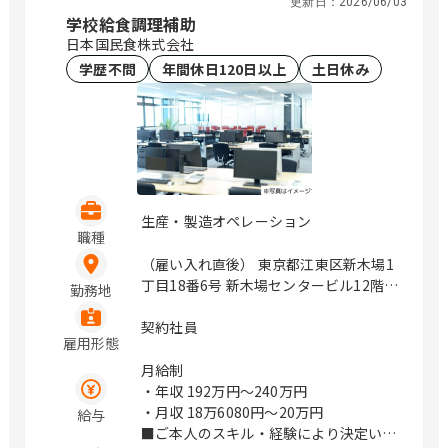
更新日：
2026/06/03
学校給食調理補助
日本国民食株式会社
学歴不問
年間休日120日以上
土日休み
生産・製造オペレーション
職種
（雇い入れ直後） 東京都江東区新木場1
丁目18番6号 新木場センタービル12階 /
勤務地
新木場
契約社員
雇用形態
月給制
・年収
192万円〜240万円
・月収
18万6080円〜20万円
給与
■ご本人のスキル・経験により決定いた