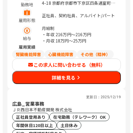
4-18 京都府京都市下京区四条通室町東
勤務地
入函谷鉾町85番地1 大阪府大阪市城東区
古市3丁目23-23 兵庫県西脇市下戸田
正社員、契約社員、アルバイト/パート
雇用形態
270-39 / 拠点に依る
月給制
・年収
216万円〜216万円
給与
・月収
18万円〜25万円
雇用実績
腎臓機能障害
心臓機能障害
その他（精神）
この求人に問い合わせる（無料）
詳細を見る
更新日：
2025/12/19
広島_営業事務
ＪＲ西日本不動産開発 株式会社
正社員登用あり
在宅勤務（テレワーク）OK
年間休日120日以上
土日休み