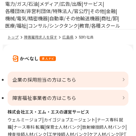
電力/ガス/石油
メディア/広告/出版
サービス
各種団体/非営利団体/特殊法人/官公庁
その他
金融
機械/電気/精密機器
自動車/その他輸送機器
商社/卸
医療/福祉
コンサル/シンクタンク
教育/各種スクール
トップ
障害雇用求人を探す
広島県
契約社員
企業の採用担当の方はこちら
障害福祉事業者の方はこちら
株式会社エス・エム・エスの運営サービス
ウェルミージョブ
カイゴジョブエージェント
ナース専科 就
職
ナース専科 転職
保育士人材バンク
放射線技師人材バンク
検査技師人材バンク
工学技師人材バンク
ケア人材バンク
PT