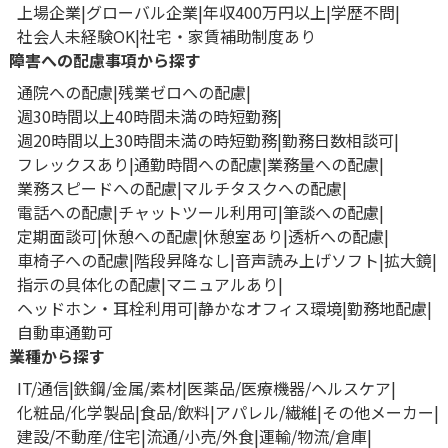
上場企業
グローバル企業
年収400万円以上
学歴不問
社会人未経験OK
社宅・家賃補助制度あり
障害への配慮事項から探す
通院への配慮
残業ゼロへの配慮
週30時間以上40時間未満の時短勤務
週20時間以上30時間未満の時短勤務
勤務日数相談可
フレックスあり
通勤時間への配慮
業務量への配慮
業務スピードへの配慮
マルチタスクへの配慮
電話への配慮
チャットツール利用可
筆談への配慮
定期面談可
休憩への配慮
休憩室あり
透析への配慮
車椅子への配慮
階段昇降なし
音声読み上げソフト
拡大鏡
指示の具体化の配慮
マニュアルあり
ヘッドホン・耳栓利用可
静かなオフィス環境
勤務地配慮
自動車通勤可
業種から探す
IT/通信
鉄鋼/金属/素材
医薬品/医療機器/ヘルスケア
化粧品/化学製品
食品/飲料
アパレル/繊維
その他メーカー
建設/不動産/住宅
流通/小売/外食
運輸/物流/倉庫