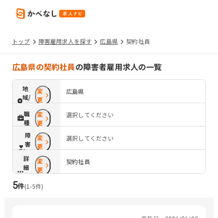
トップ
障害雇用求人を探す
広島県
契約社員
広島県の契約社員
の障害者雇用求人の一覧
地
変
広島県
域/
更
路
職
変
選択してください
線
種
更
障
変
選択してください
害
更
配
詳
変
慮
契約社員
細
更
条
5
件
件
(
1
-
5
件)