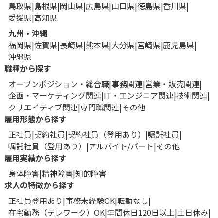
鳥取県
島根県
岡山県
広島県
山口県
徳島県
香川県
愛媛県
高知県
九州・沖縄
福岡県
佐賀県
長崎県
熊本県
大分県
宮崎県
鹿児島県
沖縄県
職種から探す
オープンポジション・総合職
事務関連
営業・販売関連
企画・マーケティング関連
IT・エンジニア関連
技術関連
クリエイティブ関連
専門職関連
その他
雇用形態から探す
正社員
契約社員
契約社員（登用あり）
嘱託社員
嘱託社員（登用あり）
アルバイト/パート
その他
雇用実績から探す
身体障害
精神障害
知的障害
求人の特徴から探す
正社員登用あり
事務未経験OK
転勤なし
在宅勤務（テレワーク）OK
年間休日120日以上
土日休み