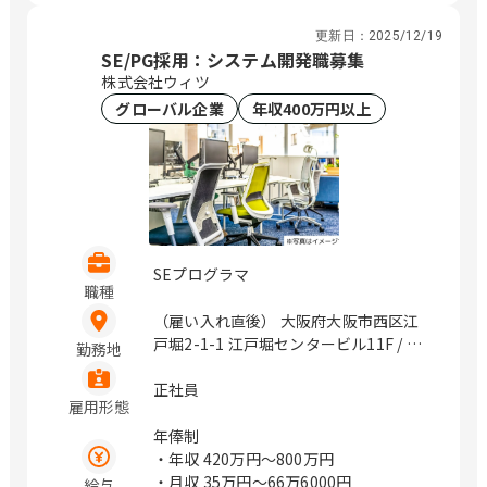
愛知県：1,140円～
更新日：
2025/12/19
京都府：1,122円～
SE/PG採用：システム開発職募集
大阪府：1,177円～
株式会社ウィツ
グローバル企業
年収400万円以上
SEプログラマ
職種
（雇い入れ直後） 大阪府大阪市西区江
戸堀2-1-1 江戸堀センタービル11F / 肥
勤務地
後橋、中之島
正社員
雇用形態
年俸制
・年収
420万円〜800万円
・月収
35万円〜66万6000円
給与