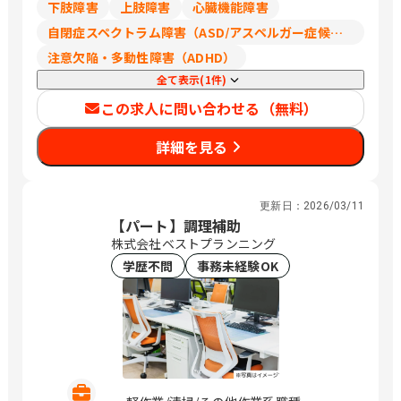
リングスホテル名古屋 京都府京都市左
下肢障害
上肢障害
心臓機能障害
京区吉田河原町14-5 京都 アートグレ
自閉症スペクトラム障害（ASD/アスペルガー症候群/広汎性発達障害）
イス ウエディングヒルズ 大阪府大阪市
注意欠陥・多動性障害（ADHD）
住之江区南港北2-8-1 大阪 アートグレ
イス ウエディングコースト 大阪府大阪
全て表示(1件)
市西区新町1-1-18 心斎橋 セントグレ
この求人に問い合わせる（無料）
ースヴィラ / 土呂、新浦安、表参道、横
浜、ささしまライブ、出町柳、トレード
詳細を見る
センター前、本町
更新日：
2026/03/11
【パート】調理補助
株式会社ベストプランニング
学歴不問
事務未経験OK