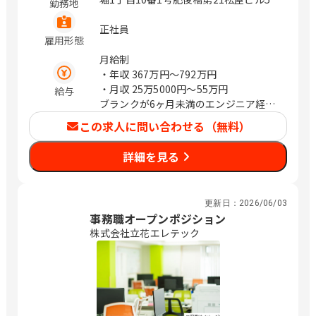
勤務地
宮城県仙台市青葉区花京院2-1-61 オー
クツリー仙台（旧タカノボル第5ビル）
正社員
雇用形態
1F・2F 兵庫県神戸市中央区御幸通8-1-6
神戸国際会館22階 愛知県名古屋市西区
月給制
牛島町6-1 名古屋ルーセントタワー40F
・年収
367万円〜792万円
京都府京都市下京区四条通室町東入函谷
・月収
25万5000円〜55万円
給与
鉾町101 アーバンネット四条烏丸ビル
ブランクが6ヶ月未満のエンジニア経験
岡山県岡山市北区本町6-36 第一セント
者は前職給与保証
この求人に問い合わせる（無料）
ラルビル 北海道札幌市中央区北4条西4
丁目1-7 MMS札幌駅前ビル 1-3F プロジ
詳細を見る
ェクト先（東京都） 広島県広島市中区
銀山町3-1 ひろしまハイビル21 16F 神奈
川県横浜市中区桜木町1丁目1-7 ヒュ-リ
更新日：
2026/06/03
ックみなとみらい 10階 プロジェクト先
事務職オープンポジション
（埼玉県） 【福岡市中央区】福岡県福
株式会社立花エレテック
岡市中央区天神1-9-17 福岡天神フコク
生命ビル15F プロジェクト先（千葉県）
（変更の範囲） 会社の定める範囲