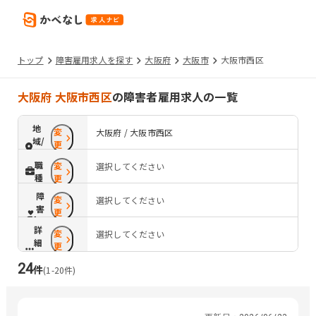
トップ
障害雇用求人を探す
大阪府
大阪市
大阪市西区
大阪府 大阪市西区
の障害者雇用求人の一覧
地
変
大阪府 / 大阪市西区
域/
更
路
職
変
選択してください
線
種
更
障
変
選択してください
害
更
配
詳
変
慮
選択してください
細
更
条
24
件
件
(
1
-
20
件)