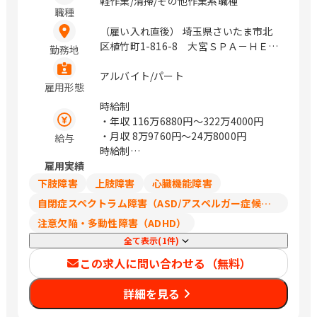
軽作業/清掃/その他作業系職種
職種
（雇い入れ直後） 埼玉県さいたま市北
区植竹町1-816-8 大宮ＳＰＡ－ＨＥＲ
勤務地
ＢＳ 千葉県浦安市明海5-8-2 新浦安 ア
ートグレイス ウエディングコースト 東
アルバイト/パート
雇用形態
京都港区北青山3-9-14 青山セントグ
レース大聖堂 京都府京都市左京区吉田
時給制
河原町14-5 京都 アートグレイス ウエ
・年収
116万6880円〜322万4000円
ディングヒルズ 大阪府大阪市住之江区
・月収
8万9760円〜24万8000円
給与
南港北2-8-1 大阪 アートグレイス ウエ
時給制
ディングコースト 大阪府大阪市西区新
雇用実績
1,122円~1,550円
町1-1-18 心斎橋 セントグレースヴィ
月給
下肢障害
上肢障害
心臓機能障害
ラ / 土呂、新浦安、表参道、出町柳、ト
89,760円～248,000円
自閉症スペクトラム障害（ASD/アスペルガー症候群/広汎性発達障害）
レードセンター前、本町
想定年収は、京都府の最低時給(1,122
注意欠陥・多動性障害（ADHD）
円)×週20h×52週~最高時給(1,550
円)×週40h×52週で算出しておりま
全て表示(1件)
す。
この求人に問い合わせる（無料）
埼玉県：1,141円～
千葉県：1,140円～
詳細を見る
東京都：1,226円～
神奈川県：1,225円～