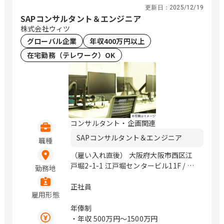
更新日：
2025/12/19
SAPコンサルタント＆エンジニア
株式会社ウィツ
グローバル企業
年収400万円以上
在宅勤務（テレワーク）OK
コンサルタント・企画関連
SAPコンサルタント＆エンジニア
職種
（雇い入れ直後） 大阪府大阪市西区江
戸堀2-1-1 江戸堀センタービル11F / 肥
勤務地
後橋、中之島
正社員
雇用形態
年俸制
・年収
500万円〜1500万円