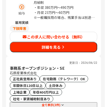
月給制
・年収
380万円〜490万円
・月収
23万円〜60万円
給与
※一般職採用の場合、残業手当は別途全
雇用実績
額支給いたします。
※待遇は前職待遇を考慮し、ご経験によ
下肢障害
り判断いたします。
この求人に問い合わせる（無料）
※別途、住宅手当、家族手当、プロジェ
クトリーダー手当あり(条件あり)
詳細を見る
更新日：
2026/06/22
事務系オープンポジション・SE
石原産業株式会社
正社員登用あり
在宅勤務（テレワーク）OK
年間休日120日以上
土日休み
上場企業
年収400万円以上
社宅・家賃補助制度あり
全て表示(3件)