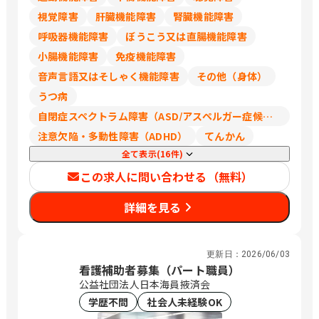
視覚障害
肝臓機能障害
腎臓機能障害
呼吸器機能障害
ぼうこう又は直腸機能障害
小腸機能障害
免疫機能障害
音声言語又はそしゃく機能障害
その他（身体）
うつ病
自閉症スペクトラム障害（ASD/アスペルガー症候群/広汎性発達障害）
注意欠陥・多動性障害（ADHD）
てんかん
全て表示(16件)
この求人に問い合わせる（無料）
詳細を見る
更新日：
2026/06/03
看護補助者募集（パート職員）
公益社団法人日本海員掖済会
学歴不問
社会人未経験OK