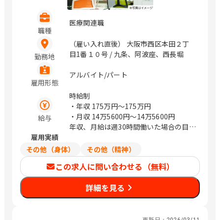
医療関連職
職種
（雇い入れ直後） 大阪市西区本田２丁
目1番１０号 / 九条、阿波座、西長堀
勤務地
アルバイト/パート
雇用形態
時給制
・年収
175万円〜175万円
・月収
14万5600円〜14万5600円
給与
年収、月給は週30時間働いた場合の目安
雇用実績
金額になります
その他（身体）
その他（精神）
この求人に問い合わせる（無料）
詳細を見る