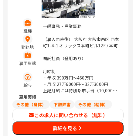
一般事務・営業事務
職種
（雇入れ直後） 大阪府 大阪市西区 西本
町1-4-1 オリックス本町ビル12F / 本町
勤務地
嘱託社員（登用あり）
雇用形態
月給制
・年収
390万円〜460万円
・月収
27万6000円〜32万3000円
給与
上記月給には特別都市手当（10,000円
雇用実績
～12,000円）が含まれます
その他（身体）
下肢障害
その他（精神）
この求人に問い合わせる（無料）
詳細を見る