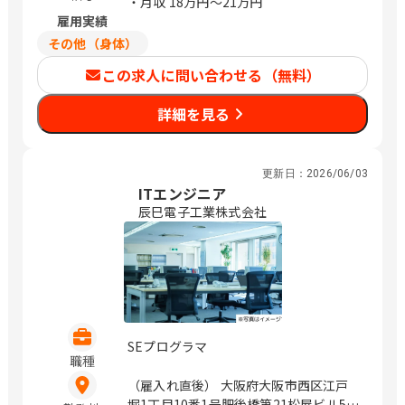
・月収
18万円〜21万円
雇用実績
その他（身体）
この求人に問い合わせる（無料）
詳細を見る
更新日：
2026/06/03
ITエンジニア
辰巳電子工業株式会社
SEプログラマ
職種
（雇入れ直後） 大阪府大阪市西区江戸
堀1丁目10番1号肥後橋第21松屋ビル5F