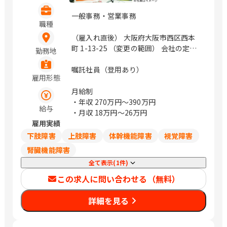
一般事務・営業事務
職種
（雇入れ直後） 大阪府大阪市西区西本
町 1-13-25 （変更の範囲） 会社の定め
勤務地
る範囲 / 本町
嘱託社員（登用あり）
雇用形態
月給制
・年収
270万円〜390万円
給与
・月収
18万円〜26万円
雇用実績
下肢障害
上肢障害
体幹機能障害
視覚障害
腎臓機能障害
全て表示(1件)
この求人に問い合わせる（無料）
詳細を見る