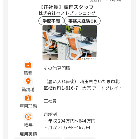
更新日：
2026/03/11
【正社員】調理スタッフ
株式会社ベストプランニング
学歴不問
事務未経験OK
その他専門職
職種
（雇い入れ直後） 埼玉県さいたま市北
区植竹町1-816-7 大宮 アートグレイス
勤務地
ウエディングシャトー 千葉県浦安市明
海5-8-2 新浦安 アートグレイス ウエデ
正社員
雇用形態
ィングコースト 東京都港区北青山3-9-
14 青山セントグレース大聖堂 神奈川
月給制
県横浜市神奈川区大野町1-4 横浜 アー
・年収
294万円〜644万円
給与
トグレイス ポートサイドヴィラ 愛知県
・月収
21万円〜46万円
名古屋市中村区平池町4丁目60-7 スト
雇用実績