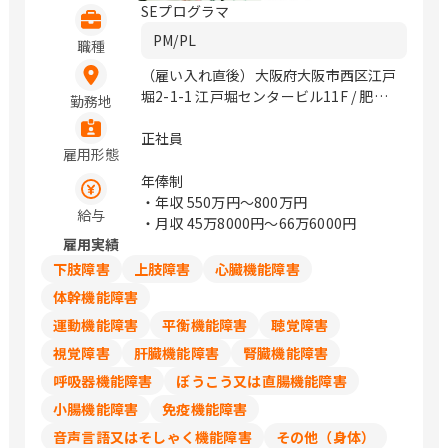
SEプログラマ
PM/PL
職種
（雇い入れ直後）大阪府大阪市西区江戸
堀2-1-1 江戸堀センタービル11F / 肥後
勤務地
橋、中之島
正社員
雇用形態
年俸制
・年収
550万円〜800万円
給与
・月収
45万8000円〜66万6000円
雇用実績
下肢障害
上肢障害
心臓機能障害
体幹機能障害
運動機能障害
平衡機能障害
聴覚障害
視覚障害
肝臓機能障害
腎臓機能障害
呼吸器機能障害
ぼうこう又は直腸機能障害
小腸機能障害
免疫機能障害
音声言語又はそしゃく機能障害
その他（身体）