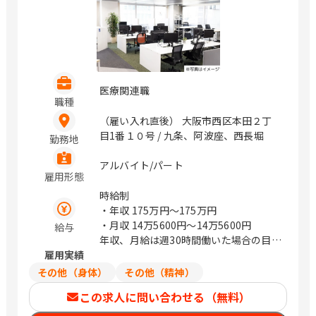
医療関連職
職種
（雇い入れ直後） 大阪市西区本田２丁
目1番１０号 / 九条、阿波座、西長堀
勤務地
アルバイト/パート
雇用形態
時給制
・年収
175万円〜175万円
・月収
14万5600円〜14万5600円
給与
年収、月給は週30時間働いた場合の目安
雇用実績
金額になります
その他（身体）
その他（精神）
この求人に問い合わせる（無料）