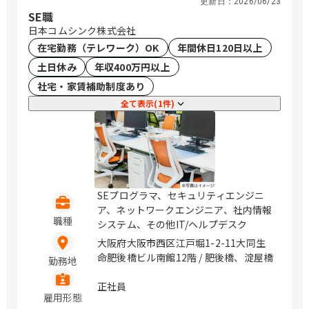
更新日：
2026/06/23
SE職
日本コムシンク株式会社
在宅勤務（テレワーク）OK
年間休日120日以上
土日休み
年収400万円以上
社宅・家賃補助制度あり
全て表示(1件)
SEプログラマ、セキュリティエンジニ
ア、ネットワークエンジニア、社内情報
職種
システム、その他IT/ヘルプデスク
大阪府大阪市西区江戸堀1-2-11大同生
命肥後橋ビル南館12階 / 肥後橋、淀屋橋
勤務地
正社員
雇用形態