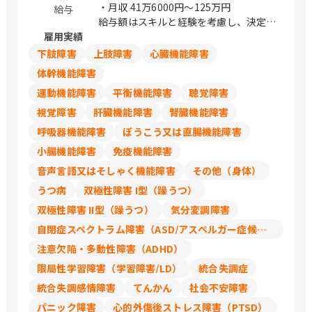
・月収
41万6000円〜125万円
給与
給与額はスキルと経験を考慮し、決定し
雇用実績
ます
下肢障害
上肢障害
心臓機能障害
体幹機能障害
運動機能障害
平衡機能障害
聴覚障害
視覚障害
肝臓機能障害
腎臓機能障害
呼吸器機能障害
ぼうこう又は直腸機能障害
小腸機能障害
免疫機能障害
音声言語又はそしゃく機能障害
その他（身体）
うつ病
双極性障害 I型（躁うつ）
双極性障害 II型（躁うつ）
気分変調障害
自閉症スペクトラム障害（ASD/アスペルガー症候群/広汎性発達障害）
注意欠陥・多動性障害（ADHD）
限局性学習障害（学習障害/LD）
統合失調症
統合失調感情障害
てんかん
社会不安障害
パニック障害
心的外傷後ストレス障害（PTSD）