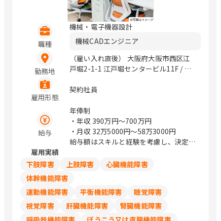
機械・電子機器設計
機械CADエンジニア
職種
（雇い入れ直後） 大阪府大阪市西区江
戸堀2-1-1 江戸堀センタービル11F / 肥
勤務地
後橋、中之島
契約社員
雇用形態
年俸制
・年収
390万円〜700万円
・月収
32万5000円〜58万3000円
給与
給与額はスキルと経験を考慮し、決定し
雇用実績
ます
下肢障害
上肢障害
心臓機能障害
体幹機能障害
運動機能障害
平衡機能障害
聴覚障害
視覚障害
肝臓機能障害
腎臓機能障害
呼吸器機能障害
ぼうこう又は直腸機能障害