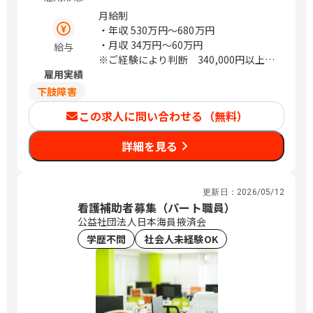
月給制
・年収
530万円〜680万円
・月収
34万円〜60万円
給与
※ご経験により判断 340,000円以上確
雇用実績
約ではございません。
下肢障害
この求人に問い合わせる（無料）
詳細を見る
更新日：
2026/05/12
看護補助者募集（パート職員）
公益社団法人日本海員掖済会
学歴不問
社会人未経験OK