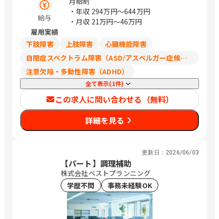
14 青山セントグレース大聖堂 神奈川
月給制
県横浜市神奈川区大野町1-4 横浜 アー
・年収
294万円〜644万円
給与
トグレイス ポートサイドヴィラ 愛知県
・月収
21万円〜46万円
名古屋市中村区平池町4丁目60-7 スト
雇用実績
リングスホテル名古屋 京都府京都市左
下肢障害
上肢障害
心臓機能障害
京区吉田河原町14-5 京都 アートグレ
自閉症スペクトラム障害（ASD/アスペルガー症候群/広汎性発達障害）
イス ウエディングヒルズ 大阪府大阪市
注意欠陥・多動性障害（ADHD）
住之江区南港北2-8-1 大阪 アートグレ
イス ウエディングコースト 大阪府大阪
全て表示(1件)
市西区新町1-1-18 心斎橋 セントグレ
この求人に問い合わせる（無料）
ースヴィラ / 土呂、新浦安、表参道、横
浜、ささしまライブ、出町柳、トレード
詳細を見る
センター前、本町
更新日：
2026/06/03
【パート】調理補助
株式会社ベストプランニング
学歴不問
事務未経験OK