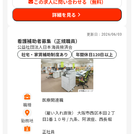
この求人に問い合わせる（無料）
埼玉県：1,141円～
千葉県：1,140円～
詳細を見る
東京都：1,226円～
神奈川県：1,225円～
愛知県：1,140円～
更新日：
2026/06/03
京都府：1,122円～
看護補助者募集（正規職員）
大阪府：1,177円～
公益社団法人日本海員掖済会
社宅・家賃補助制度あり
年間休日120日以上
医療関連職
職種
（雇い入れ直後） 大阪市西区本田２丁
目1番１０号 / 九条、阿波座、西長堀
勤務地
正社員