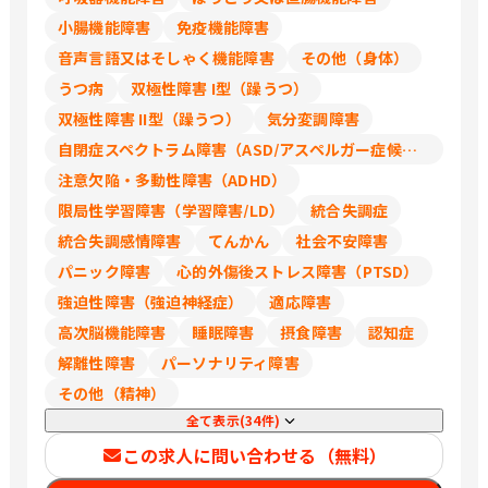
小腸機能障害
免疫機能障害
音声言語又はそしゃく機能障害
その他（身体）
うつ病
双極性障害 I型（躁うつ）
双極性障害 II型（躁うつ）
気分変調障害
自閉症スペクトラム障害（ASD/アスペルガー症候群/広汎性発達障害）
注意欠陥・多動性障害（ADHD）
限局性学習障害（学習障害/LD）
統合失調症
統合失調感情障害
てんかん
社会不安障害
パニック障害
心的外傷後ストレス障害（PTSD）
強迫性障害（強迫神経症）
適応障害
高次脳機能障害
睡眠障害
摂食障害
認知症
解離性障害
パーソナリティ障害
その他（精神）
全て表示(34件)
この求人に問い合わせる（無料）