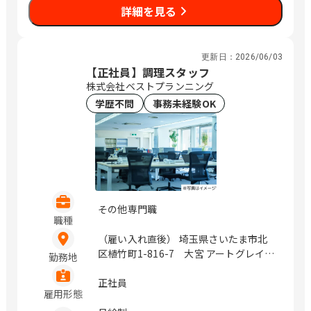
詳細を見る
更新日：
2026/06/03
【正社員】調理スタッフ
株式会社ベストプランニング
学歴不問
事務未経験OK
その他専門職
職種
（雇い入れ直後） 埼玉県さいたま市北
区植竹町1-816-7 大宮 アートグレイス
勤務地
ウエディングシャトー 千葉県浦安市明
海5-8-2 新浦安 アートグレイス ウエデ
正社員
雇用形態
ィングコースト 東京都港区北青山3-9-