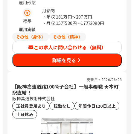
雇用形態
月給制
・年収
181万円〜207万円
給与
・月収
15万530円〜17万2090円
雇用実績
その他（身体）
その他（精神）
この求人に問い合わせる（無料）
詳細を見る
更新日：
2026/06/03
【阪神高速道路100%子会社】一般事務職 ★本町
駅直結！
阪神高速技術株式会社
正社員登用あり
転勤なし
年間休日120日以上
土日休み