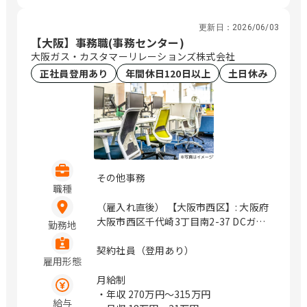
更新日：
2026/06/03
【大阪】事務職(事務センター)
大阪ガス・カスタマーリレーションズ株式会社
正社員登用あり
年間休日120日以上
土日休み
その他事務
職種
（雇入れ直後） 【大阪市西区】: 大阪府
大阪市西区千代崎3丁目南2-37 DCガス
勤務地
ビル （変更の範囲）会社の定める範囲 /
大正、ドーム前千代崎、ドーム前
契約社員（登用あり）
雇用形態
月給制
・年収
270万円〜315万円
給与