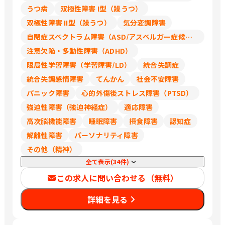
うつ病
双極性障害 I型（躁うつ）
双極性障害 II型（躁うつ）
気分変調障害
自閉症スペクトラム障害（ASD/アスペルガー症候群/広汎性発達障害）
注意欠陥・多動性障害（ADHD）
限局性学習障害（学習障害/LD）
統合失調症
統合失調感情障害
てんかん
社会不安障害
パニック障害
心的外傷後ストレス障害（PTSD）
強迫性障害（強迫神経症）
適応障害
高次脳機能障害
睡眠障害
摂食障害
認知症
解離性障害
パーソナリティ障害
その他（精神）
全て表示(34件)
この求人に問い合わせる（無料）
詳細を見る