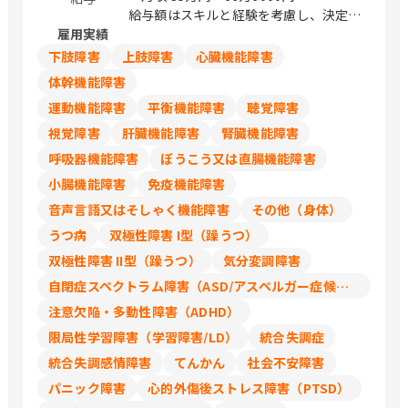
給与額はスキルと経験を考慮し、決定し
雇用実績
ます
下肢障害
上肢障害
心臓機能障害
体幹機能障害
運動機能障害
平衡機能障害
聴覚障害
視覚障害
肝臓機能障害
腎臓機能障害
呼吸器機能障害
ぼうこう又は直腸機能障害
小腸機能障害
免疫機能障害
音声言語又はそしゃく機能障害
その他（身体）
うつ病
双極性障害 I型（躁うつ）
双極性障害 II型（躁うつ）
気分変調障害
自閉症スペクトラム障害（ASD/アスペルガー症候群/広汎性発達障害）
注意欠陥・多動性障害（ADHD）
限局性学習障害（学習障害/LD）
統合失調症
統合失調感情障害
てんかん
社会不安障害
パニック障害
心的外傷後ストレス障害（PTSD）