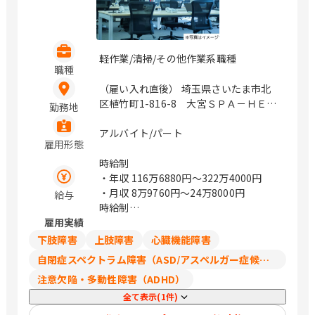
軽作業/清掃/その他作業系職種
職種
（雇い入れ直後） 埼玉県さいたま市北
区植竹町1-816-8 大宮ＳＰＡ－ＨＥＲ
勤務地
ＢＳ 千葉県浦安市明海5-8-2 新浦安 ア
ートグレイス ウエディングコースト 東
アルバイト/パート
雇用形態
京都港区北青山3-9-14 青山セントグ
レース大聖堂 京都府京都市左京区吉田
時給制
河原町14-5 京都 アートグレイス ウエ
・年収
116万6880円〜322万4000円
ディングヒルズ 大阪府大阪市住之江区
・月収
8万9760円〜24万8000円
給与
南港北2-8-1 大阪 アートグレイス ウエ
時給制
ディングコースト 大阪府大阪市西区新
雇用実績
1,122円~1,550円
町1-1-18 心斎橋 セントグレースヴィ
月給
下肢障害
上肢障害
心臓機能障害
ラ / 土呂、新浦安、表参道、出町柳、ト
89,760円～248,000円
自閉症スペクトラム障害（ASD/アスペルガー症候群/広汎性発達障害）
レードセンター前、本町
想定年収は、京都府の最低時給(1,122
注意欠陥・多動性障害（ADHD）
円)×週20h×52週~最高時給(1,550
円)×週40h×52週で算出しておりま
全て表示(1件)
す。