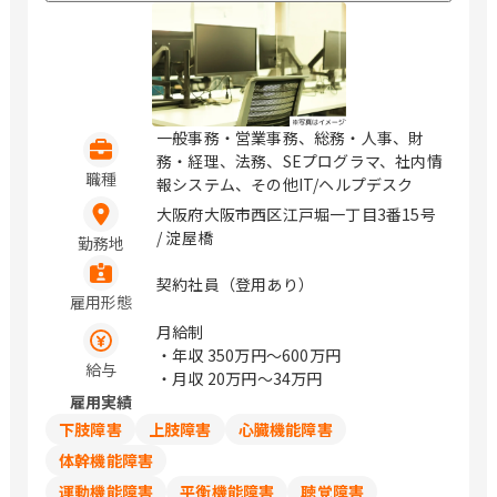
一般事務・営業事務、総務・人事、財
務・経理、法務、SEプログラマ、社内情
職種
報システム、その他IT/ヘルプデスク
大阪府大阪市西区江戸堀一丁目3番15号
/ 淀屋橋
勤務地
契約社員（登用あり）
雇用形態
月給制
・年収
350万円〜600万円
給与
・月収
20万円〜34万円
雇用実績
下肢障害
上肢障害
心臓機能障害
体幹機能障害
運動機能障害
平衡機能障害
聴覚障害