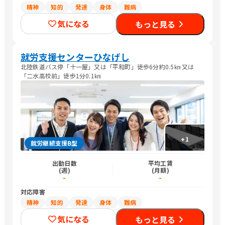
精神
知的
発達
身体
難病
気になる
もっと見る
就労支援センターひなげし
北陸鉄道バス停「十一屋」又は「平和町」徒歩6分約0.5㎞ 又は
「二水高校前」徒歩1分0.1㎞
+
1
就労継続支援B型
出勤日数
平均工賃
(週)
(月額)
-
-
対応障害
精神
知的
発達
身体
難病
気になる
もっと見る