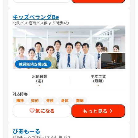
キッズベランダBe
北鉄バス 窪南バス停 より徒歩4分
+
1
就労継続支援B型
出勤日数
平均工賃
(週)
(月額)
-
-
対応障害
精神
知的
発達
身体
難病
気になる
もっと見る
ぴあもーる
ぴあもーるの送迎バス 石川線 バス