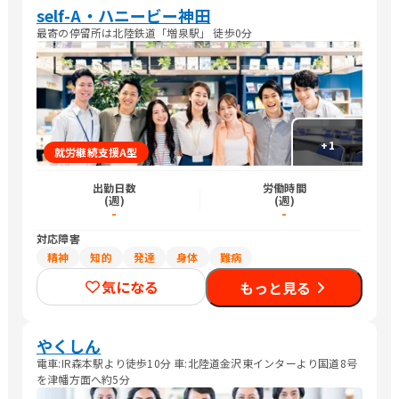
self-A・ハニービー神田
最寄の停留所は北陸鉄道「増泉駅」 徒歩0分
+
1
就労継続支援A型
出勤日数
労働時間
(週)
(週)
-
-
対応障害
精神
知的
発達
身体
難病
気になる
もっと見る
やくしん
電車:IR森本駅より徒歩10分 車:北陸道金沢東インターより国道8号
を津幡方面へ約5分