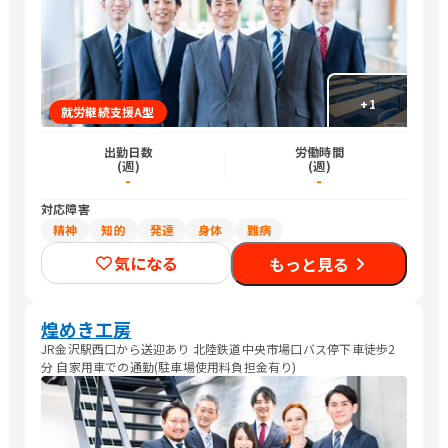
+
1
就労継続支援A型
出勤日数
労働時間
(週)
(週)
-
-
対応障害
精神
知的
発達
身体
難病
気になる
もっと見る
煌めき工房
JR金沢駅西口から送迎あり 北陸鉄道中央市場口バス停下車徒歩2
分 自家用車での通勤(駐車場使用料負担金有り)