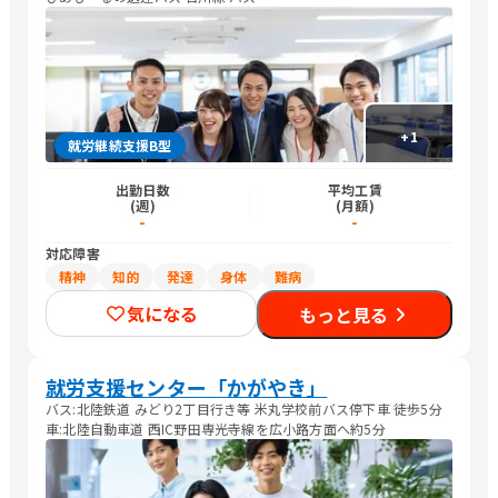
+
1
就労継続支援B型
出勤日数
平均工賃
(週)
(月額)
-
-
対応障害
精神
知的
発達
身体
難病
気になる
もっと見る
就労支援センター「かがやき」
バス:北陸鉄道 みどり2丁目行き等 米丸学校前バス停下車 徒歩5分
車:北陸自動車道 西IC野田専光寺線を広小路方面へ約5分