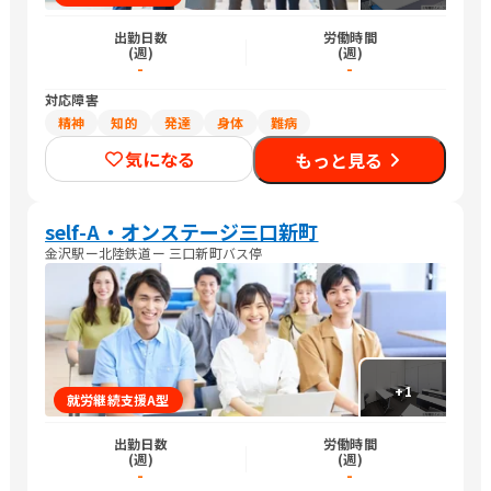
出勤日数
労働時間
(週)
(週)
-
-
対応障害
精神
知的
発達
身体
難病
気になる
もっと見る
self-A・オンステージ三口新町
金沢駅ー北陸鉄道ー 三口新町バス停
+
1
就労継続支援A型
出勤日数
労働時間
(週)
(週)
-
-