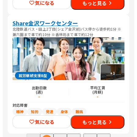
気になる
もっと見る
Share金沢ワークセンター
北陸鉄道バス・田上2丁目(シェア金沢前)バス停から徒歩約1分 ※
兼六園まで車で約10分 ※香林坊まで車で約12分
+
1
就労継続支援B型
出勤日数
平均工賃
(週)
(月額)
-
-
対応障害
精神
知的
発達
身体
難病
気になる
もっと見る