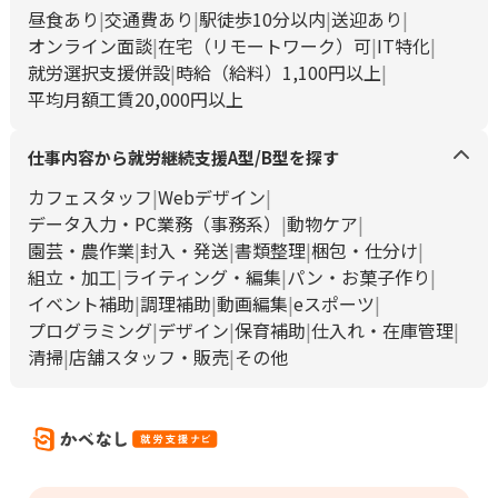
昼食あり
交通費あり
駅徒歩10分以内
送迎あり
オンライン面談
在宅（リモートワーク）可
IT特化
就労選択支援併設
時給（給料）1,100円以上
平均月額工賃20,000円以上
仕事内容から就労継続支援A型/B型を探す
カフェスタッフ
Webデザイン
データ入力・PC業務（事務系）
動物ケア
園芸・農作業
封入・発送
書類整理
梱包・仕分け
組立・加工
ライティング・編集
パン・お菓子作り
イベント補助
調理補助
動画編集
eスポーツ
プログラミング
デザイン
保育補助
仕入れ・在庫管理
清掃
店舗スタッフ・販売
その他