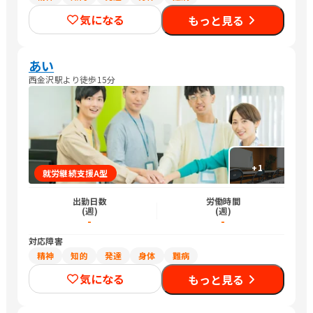
気になる
もっと見る
あい
西金沢駅より徒歩15分
+
1
就労継続支援A型
出勤日数
労働時間
(週)
(週)
-
-
対応障害
精神
知的
発達
身体
難病
気になる
もっと見る