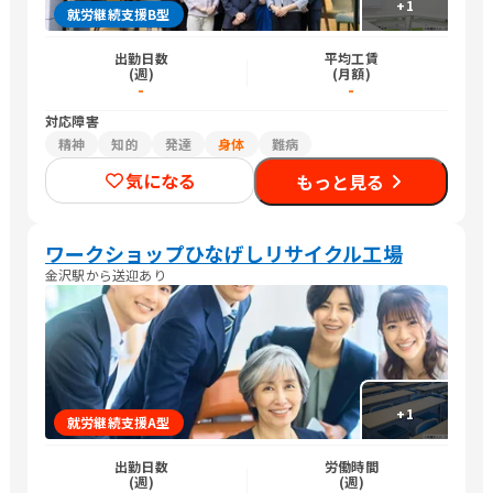
+
1
就労継続支援B型
出勤日数
平均工賃
(週)
(月額)
-
-
対応障害
精神
知的
発達
身体
難病
気になる
もっと見る
ワークショップひなげしリサイクル工場
金沢駅から送迎あり
+
1
就労継続支援A型
出勤日数
労働時間
(週)
(週)