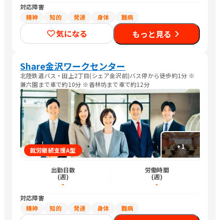
対応障害
精神
知的
発達
身体
難病
気になる
もっと見る
Share金沢ワークセンター
北陸鉄道バス・田上2丁目(シェア金沢前)バス停から徒歩約1分 ※
兼六園まで車で約10分 ※香林坊まで車で約12分
+
1
就労継続支援A型
出勤日数
労働時間
(週)
(週)
-
-
対応障害
精神
知的
発達
身体
難病