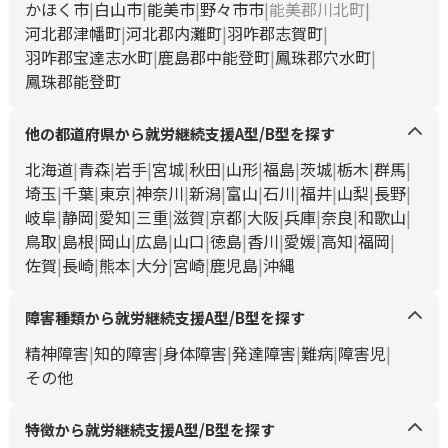
かほく市
白山市
能美市
野々市市
能美郡川北町
河北郡津幡町
河北郡内灘町
羽咋郡志賀町
羽咋郡宝達志水町
鹿島郡中能登町
鳳珠郡穴水町
鳳珠郡能登町
他の都道府県から就労継続支援A型/B型を探す
北海道
青森
岩手
宮城
秋田
山形
福島
茨城
栃木
群馬
埼玉
千葉
東京
神奈川
新潟
富山
石川
福井
山梨
長野
岐阜
静岡
愛知
三重
滋賀
京都
大阪
兵庫
奈良
和歌山
鳥取
島根
岡山
広島
山口
徳島
香川
愛媛
高知
福岡
佐賀
長崎
熊本
大分
宮崎
鹿児島
沖縄
障害種類から就労継続支援A型/B型を探す
精神障害
知的障害
身体障害
発達障害
難病
障害児
その他
特徴から就労継続支援A型/B型を探す