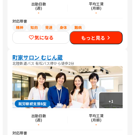
出勤日数
平均工賃
(週)
(月額)
-
-
対応障害
精神
知的
発達
身体
難病
気になる
もっと見る
町家サロン むじん蔵
北陸鉄道バス 有松バス停から徒歩2分
+
1
就労継続支援B型
出勤日数
平均工賃
(週)
(月額)
-
-
対応障害