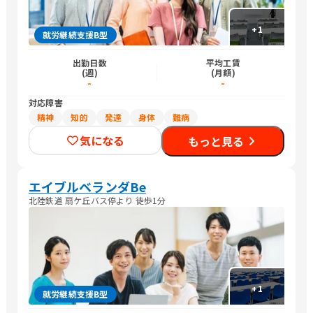
+
1
就労継続支援B型
出勤日数
平均工賃
(週)
(月額)
-
-
対応障害
精神
知的
発達
身体
難病
気になる
もっと見る
エイブルベランダBe
北陸鉄道 扇ケ丘バス停より 徒歩1分
+
1
就労継続支援B型