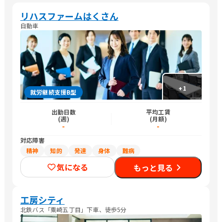
リハスファームはくさん
自動車
+
1
就労継続支援B型
出勤日数
平均工賃
(週)
(月額)
-
-
対応障害
精神
知的
発達
身体
難病
気になる
もっと見る
工房シティ
北鉄バス「粟崎五丁目」下車、徒歩5分