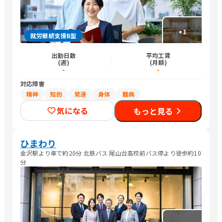
+
1
就労継続支援B型
出勤日数
平均工賃
(週)
(月額)
-
-
対応障害
精神
知的
発達
身体
難病
気になる
もっと見る
ひまわり
金沢駅より車で約20分 北鉄バス 尾山台高校前バス停より徒歩約10
分