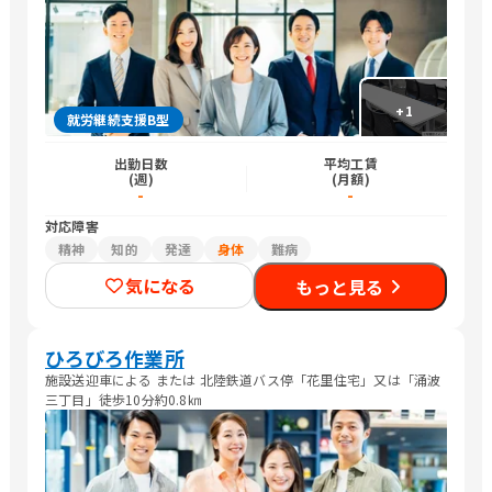
+
1
就労継続支援B型
出勤日数
平均工賃
(週)
(月額)
-
-
対応障害
精神
知的
発達
身体
難病
気になる
もっと見る
ひろびろ作業所
施設送迎車による または 北陸鉄道バス停「花里住宅」又は「涌波
三丁目」徒歩10分約0.8㎞