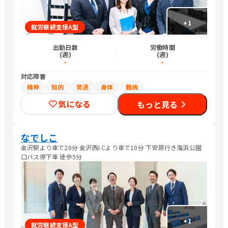
+
1
就労継続支援A型
出勤日数
労働時間
(週)
(週)
-
-
対応障害
精神
知的
発達
身体
難病
気になる
もっと見る
なでしこ
金沢駅より車で20分 金沢西I.Cより車で10分 下安原行き海浜公園
口バス停下車 徒歩5分
+
1
就労継続支援A型