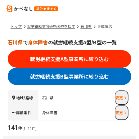
トップ
就労継続支援A型/B型を探す
石川県
身体障害
石川県
で
身体障害
の就労継続支援A型/B型の一覧
就労継続支援A型事業所に絞り込む
就労継続支援B型事業所に絞り込む
地域/路線
石川県
変更
詳細条件
身体障害
変更
141
件
(
1
-
20
件)