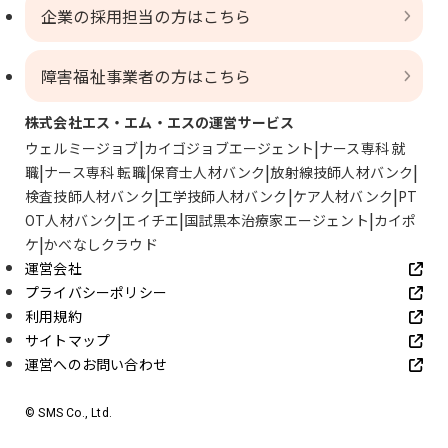
企業の採用担当の方はこちら
障害福祉事業者の方はこちら
株式会社エス・エム・エスの運営サービス
ウェルミージョブ
カイゴジョブエージェント
ナース専科 就
職
ナース専科 転職
保育士人材バンク
放射線技師人材バンク
検査技師人材バンク
工学技師人材バンク
ケア人材バンク
PT
OT人材バンク
エイチエ
国試黒本治療家エージェント
カイポ
ケ
かべなしクラウド
運営会社
プライバシーポリシー
利用規約
サイトマップ
運営へのお問い合わせ
© SMS Co., Ltd.