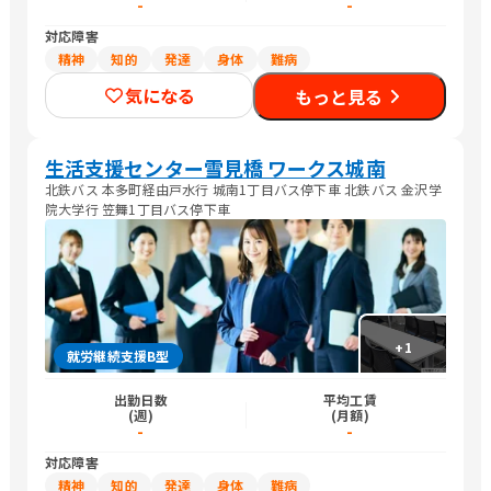
-
-
対応障害
精神
知的
発達
身体
難病
気になる
もっと見る
生活支援センター雪見橋 ワークス城南
北鉄バス 本多町経由戸水行 城南1丁目バス停下車 北鉄バス 金沢学
院大学行 笠舞1丁目バス停下車
+
1
就労継続支援B型
出勤日数
平均工賃
(週)
(月額)
-
-
対応障害
精神
知的
発達
身体
難病