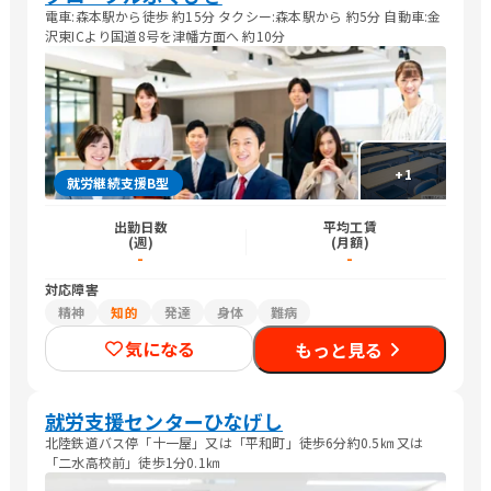
電車:森本駅から徒歩 約15分 タクシー:森本駅から 約5分 自動車:金
沢東ICより国道8号を津幡方面へ 約10分
+
1
就労継続支援B型
出勤日数
平均工賃
(週)
(月額)
-
-
対応障害
精神
知的
発達
身体
難病
気になる
もっと見る
就労支援センターひなげし
北陸鉄道バス停「十一屋」又は「平和町」徒歩6分約0.5㎞ 又は
「二水高校前」徒歩1分0.1㎞