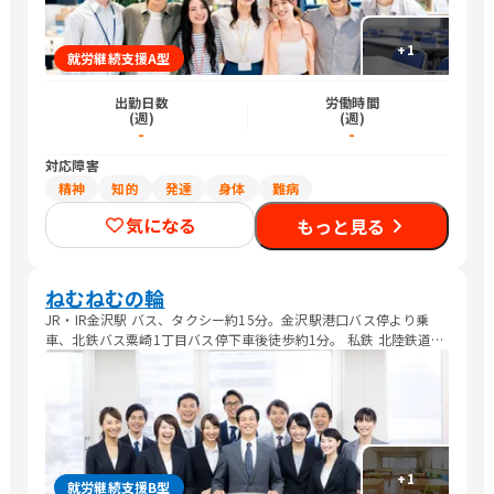
+
1
就労継続支援A型
出勤日数
労働時間
(週)
(週)
-
-
対応障害
精神
知的
発達
身体
難病
気になる
もっと見る
ねむねむの輪
JR・IR金沢駅 バス、タクシー約15分。金沢駅港口バス停より乗
車、北鉄バス粟崎1丁目バス停下車後徒歩約1分。 私鉄 北陸鉄道浅
野川線 終点内灘駅より徒歩約12分。または内灘駅より内灘町コミ
ュニティバス・ナディに乗車後、旭ヶ丘南バス停下車後徒歩約6
分。
+
1
就労継続支援B型