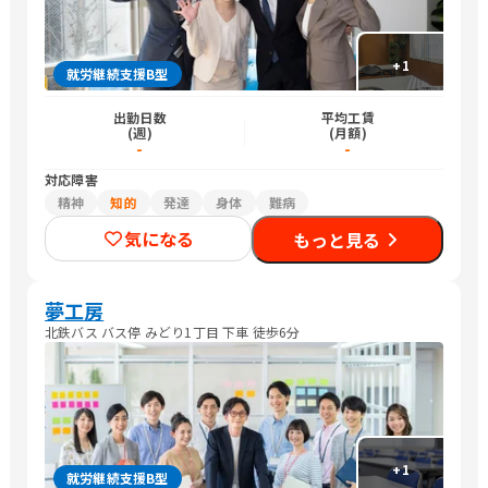
+
1
就労継続支援B型
出勤日数
平均工賃
(週)
(月額)
-
-
対応障害
精神
知的
発達
身体
難病
気になる
もっと見る
夢工房
北鉄バス バス停 みどり1丁目 下車 徒歩6分
+
1
就労継続支援B型