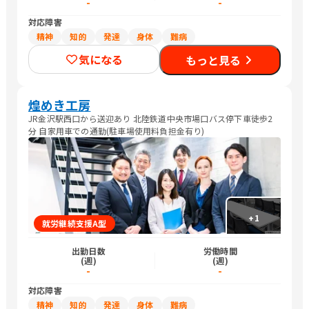
-
-
対応障害
精神
知的
発達
身体
難病
気になる
もっと見る
煌めき工房
JR金沢駅西口から送迎あり 北陸鉄道中央市場口バス停下車徒歩2
分 自家用車での通勤(駐車場使用料負担金有り)
+
1
就労継続支援A型
出勤日数
労働時間
(週)
(週)
-
-
対応障害
精神
知的
発達
身体
難病