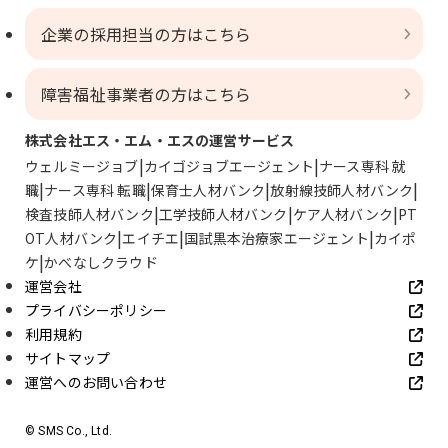
企業の採用担当の方はこちら
障害福祉事業者の方はこちら
株式会社エス・エム・エスの運営サービス
ウェルミージョブ
カイゴジョブエージェント
ナース専科 就
職
ナース専科 転職
保育士人材バンク
放射線技師人材バンク
検査技師人材バンク
工学技師人材バンク
ケア人材バンク
PT
OT人材バンク
エイチエ
国試黒本治療家エージェント
カイポ
ケ
かべなしクラウド
運営会社
プライバシーポリシー
利用規約
サイトマップ
運営へのお問い合わせ
© SMS Co., Ltd.