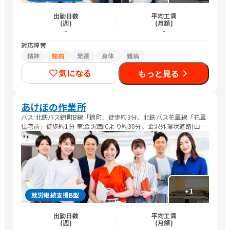
出勤日数
平均工賃
(週)
(月額)
-
-
対応障害
精神
知的
発達
身体
難病
気になる
もっと見る
あけぼの作業所
バス:北鉄バス錦町B線「錦町」徒歩約3分、北鉄バス花里線「花里
住宅前」徒歩約1分 車:金沢西ICより約30分、金沢外環状道路(山側
環状)大桑口より約8分
+
1
就労継続支援B型
出勤日数
平均工賃
(週)
(月額)