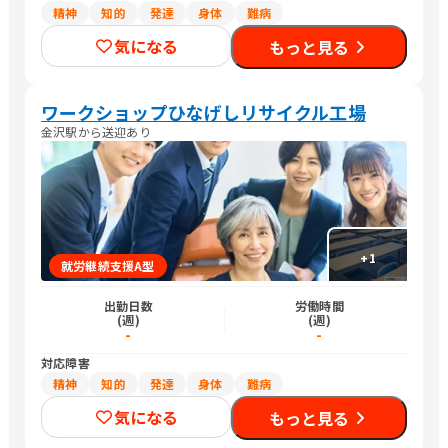
精神
知的
発達
身体
難病
気になる
もっと見る
ワークショップひなげしリサイクル工場
金沢駅から送迎あり
+
1
就労継続支援A型
出勤日数
労働時間
(週)
(週)
-
-
対応障害
精神
知的
発達
身体
難病
気になる
もっと見る