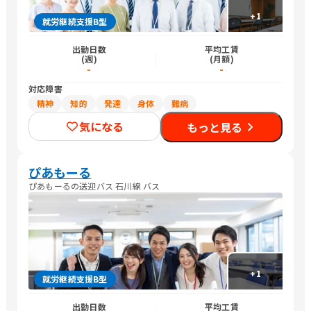
+
1
就労継続支援B型
出勤日数
平均工賃
(週)
(月額)
-
-
対応障害
精神
知的
発達
身体
難病
気になる
もっと見る
ぴあもーる
ぴあもーるの送迎バス 石川線 バス
+
1
就労継続支援B型
出勤日数
平均工賃