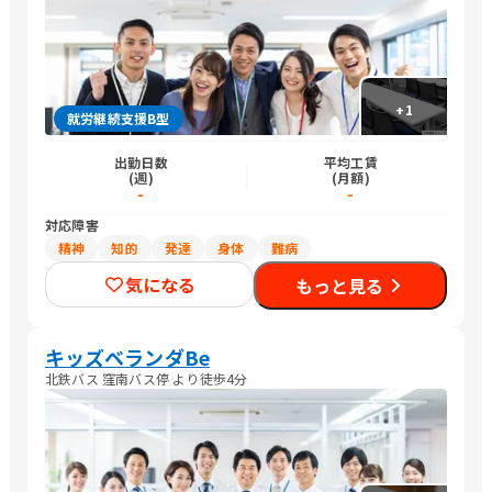
+
1
就労継続支援B型
出勤日数
平均工賃
(週)
(月額)
-
-
対応障害
精神
知的
発達
身体
難病
気になる
もっと見る
キッズベランダBe
北鉄バス 窪南バス停 より徒歩4分