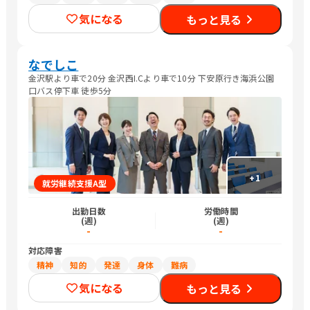
気になる
もっと見る
なでしこ
金沢駅より車で20分 金沢西I.Cより車で10分 下安原行き海浜公園
口バス停下車 徒歩5分
+
1
就労継続支援A型
出勤日数
労働時間
(週)
(週)
-
-
対応障害
精神
知的
発達
身体
難病
気になる
もっと見る