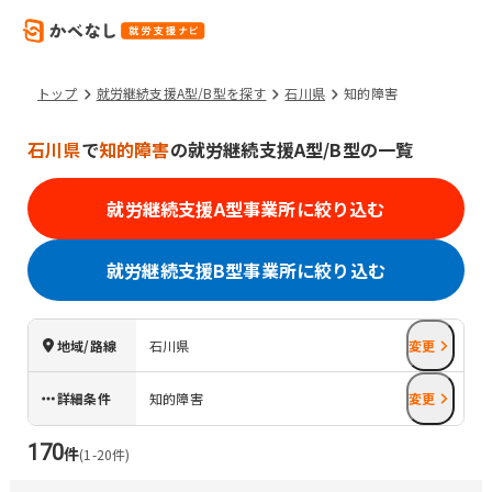
トップ
就労継続支援A型/B型を探す
石川県
知的障害
石川県
で
知的障害
の就労継続支援A型/B型の一覧
就労継続支援A型事業所に絞り込む
就労継続支援B型事業所に絞り込む
地域/路線
石川県
変更
詳細条件
知的障害
変更
170
件
(
1
-
20
件)