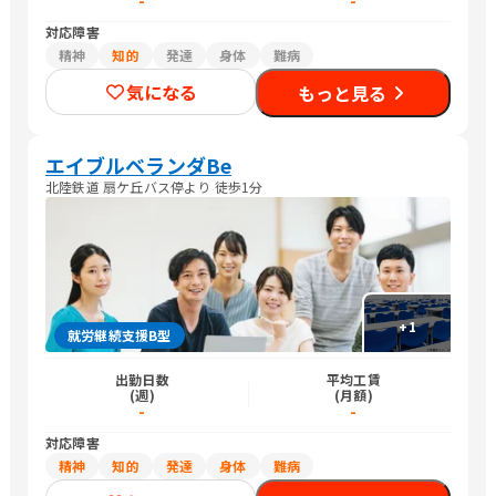
-
-
対応障害
精神
知的
発達
身体
難病
気になる
もっと見る
エイブルベランダBe
北陸鉄道 扇ケ丘バス停より 徒歩1分
+
1
就労継続支援B型
出勤日数
平均工賃
(週)
(月額)
-
-
対応障害
精神
知的
発達
身体
難病