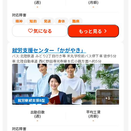
(週)
(月額)
-
-
対応障害
精神
知的
発達
身体
難病
気になる
もっと見る
就労支援センター「かがやき」
バス:北陸鉄道 みどり2丁目行き等 米丸学校前バス停下車 徒歩5分
車:北陸自動車道 西IC野田専光寺線を広小路方面へ約5分
+
1
就労継続支援B型
出勤日数
平均工賃
(週)
(月額)
-
-
対応障害