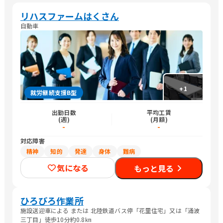
リハスファームはくさん
自動車
+
1
就労継続支援B型
出勤日数
平均工賃
(週)
(月額)
-
-
対応障害
精神
知的
発達
身体
難病
気になる
もっと見る
ひろびろ作業所
施設送迎車による または 北陸鉄道バス停「花里住宅」又は「涌波
三丁目」徒歩10分約0.8㎞