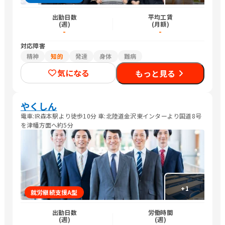
出勤日数
平均工賃
(週)
(月額)
-
-
対応障害
精神
知的
発達
身体
難病
気になる
もっと見る
やくしん
電車:IR森本駅より徒歩10分 車:北陸道金沢東インターより国道8号
を津幡方面へ約5分
+
1
就労継続支援A型
出勤日数
労働時間
(週)
(週)