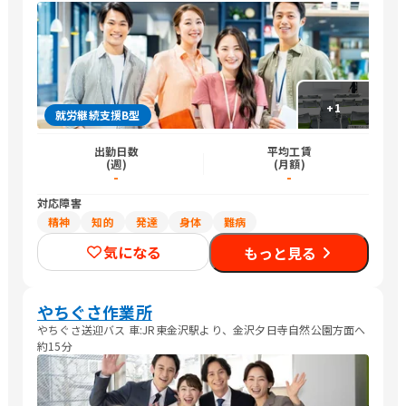
+
1
就労継続支援B型
出勤日数
平均工賃
(週)
(月額)
-
-
対応障害
精神
知的
発達
身体
難病
気になる
もっと見る
やちぐさ作業所
やちぐさ送迎バス 車:JR東金沢駅より、金沢夕日寺自然公園方面へ
約15分