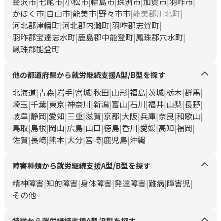
金沢市
七尾市
小松市
輪島市
珠洲市
加賀市
羽咋市
かほく市
白山市
能美市
野々市市
能美郡川北町
河北郡津幡町
河北郡内灘町
羽咋郡志賀町
羽咋郡宝達志水町
鹿島郡中能登町
鳳珠郡穴水町
鳳珠郡能登町
他の都道府県から就労継続支援A型/B型を探す
北海道
青森
岩手
宮城
秋田
山形
福島
茨城
栃木
群馬
埼玉
千葉
東京
神奈川
新潟
富山
石川
福井
山梨
長野
岐阜
静岡
愛知
三重
滋賀
京都
大阪
兵庫
奈良
和歌山
鳥取
島根
岡山
広島
山口
徳島
香川
愛媛
高知
福岡
佐賀
長崎
熊本
大分
宮崎
鹿児島
沖縄
障害種類から就労継続支援A型/B型を探す
精神障害
知的障害
身体障害
発達障害
難病
障害児
その他
特徴から就労継続支援A型/B型を探す