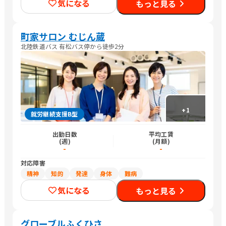
気になる
もっと見る
町家サロン むじん蔵
北陸鉄道バス 有松バス停から徒歩2分
+
1
就労継続支援B型
出勤日数
平均工賃
(週)
(月額)
-
-
対応障害
精神
知的
発達
身体
難病
気になる
もっと見る
グローブルふくひさ