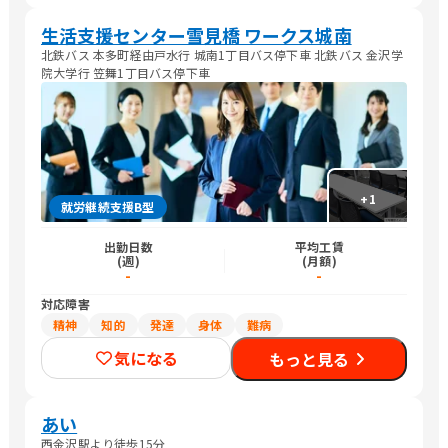
生活支援センター雪見橋 ワークス城南
北鉄バス 本多町経由戸水行 城南1丁目バス停下車 北鉄バス 金沢学
院大学行 笠舞1丁目バス停下車
+
1
就労継続支援B型
出勤日数
平均工賃
(週)
(月額)
-
-
対応障害
精神
知的
発達
身体
難病
気になる
もっと見る
あい
西金沢駅より徒歩15分