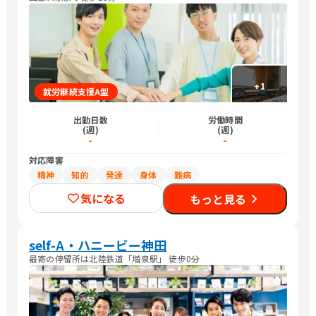
+
1
就労継続支援A型
出勤日数
労働時間
(週)
(週)
-
-
対応障害
精神
知的
発達
身体
難病
気になる
もっと見る
self-A・ハニービー神田
最寄の停留所は北陸鉄道「増泉駅」 徒歩0分