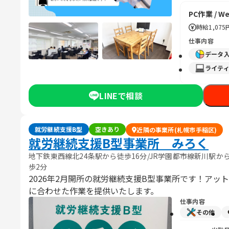
PC作業 /
時給
1,075
仕事内容
データ
ライティ
LINEで相談
就労継続支援B型
空きあり
近隣の事業所(札幌市手稲区)
就労継続支援B型事業所 みろく
地下鉄東西線北24条駅から徒歩16分/JR学園都市線新川駅から
歩2分
2026年2月開所の就労継続支援B型事業所です！アッ
に合わせた作業を提供いたします。
仕事内容
その他