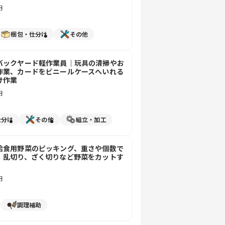
円
梱包・仕分け
その他
バックヤード軽作業員｜玩具の清掃やお
作業、カードをビニールケースへいれる
け作業
円
仕分け
その他
組立・加工
給食用野菜のピッキング、重さや個数で
｜乱切り、ざく切りなど野菜をカットす
円
調理補助