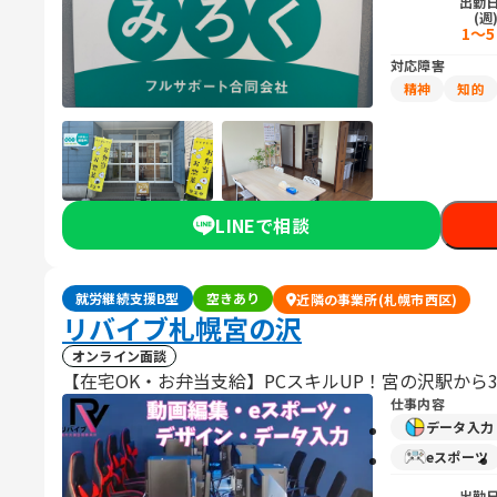
出勤
(週
1～
対応障害
精神
知的
LINEで相談
就労継続支援B型
空きあり
近隣の事業所(札幌市西区)
リバイブ札幌宮の沢
オンライン面談
【在宅OK・お弁当支給】PCスキルUP！宮の沢駅から
仕事内容
データ入
eスポーツ
出勤