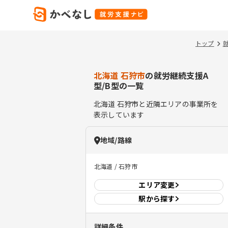
トップ
北海道 石狩市
の就労継続支援A
型/B型の一覧
北海道
石狩市
と近隣エリアの事業所を
表示しています
地域/路線
北海道 / 石狩市
エリア
変更
駅から探す
詳細条件