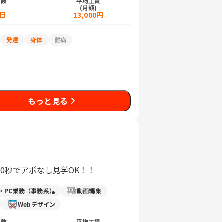
日数
平均工賃
)
(月額)
5日
13,000円
発達
身体
難病
もっと見る
30秒でアポなし見学OK！！
力・PC業務（事務系）
動画編集
Webデザイン
日数
平均工賃