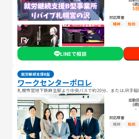
(週
5
対応障害
精神
知的
LINEで相談
就労継続支援B型
ワークセンターポロレ
札幌市営地下鉄麻生駅より中央バスで約20分、またはJR手稲
出勤
(週
-
対応障害
精神
知的