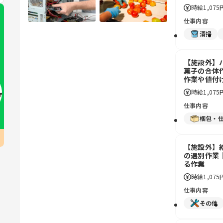
時給
1,075
仕事内容
清掃
【施設外】
菓子の合体
作業や値付
時給
1,075
仕事内容
梱包・
【施設外】
の選別作業
る作業
時給
1,075
仕事内容
その他