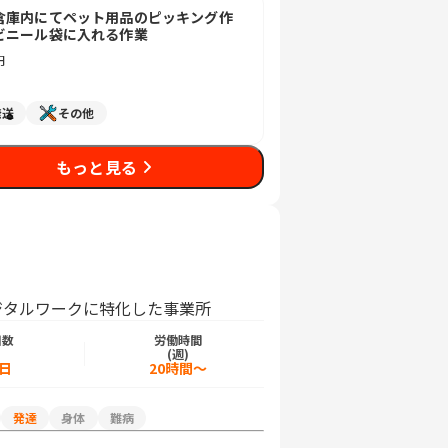
倉庫内にてペット用品のピッキング作
ビニール袋に入れる作業
円
発送
その他
もっと見る
ジタルワークに特化した事業所
日数
労働時間
)
(週)
5日
20時間～
発達
身体
難病