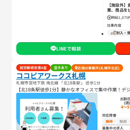
【施設外】
業、商品を
時給
1,075
仕事内容
封入・
LINEで相談
就労継続支援A型
空きあり
近隣の事業所(札幌市北区)
ココピアワークス札幌
札幌市営地下鉄 南北線 「北18条駅」 徒歩1分
【北18条駅徒歩1分】静かなオフィスで集中作業！デ
出勤
(週
4～
対応障害
精神
知的
募集中の求人