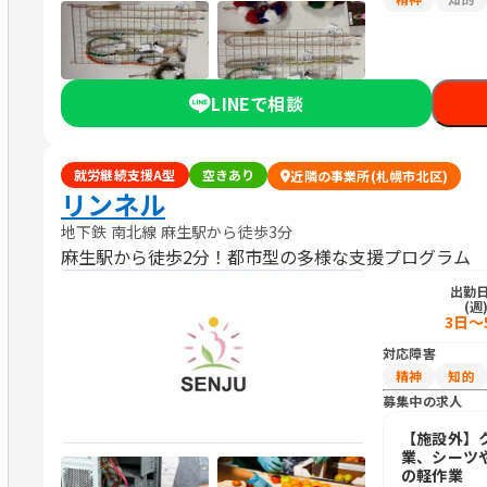
LINEで相談
就労継続支援A型
空きあり
近隣の事業所(札幌市北区)
リンネル
地下鉄 南北線 麻生駅から徒歩3分
麻生駅から徒歩2分！都市型の多様な支援プログラム
出勤
(週
3日～
対応障害
精神
知的
募集中の求人
【施設外】
業、シーツ
の軽作業