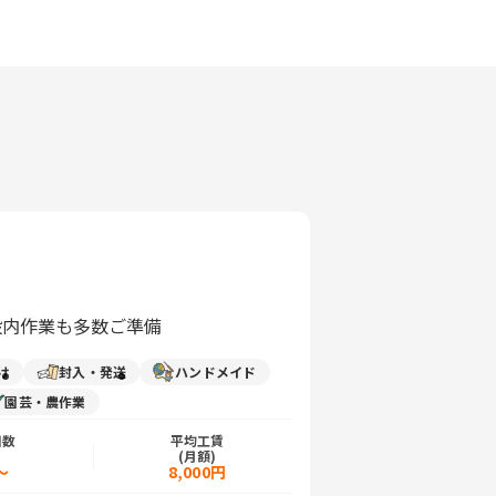
施設内作業も多数ご準備
け
封入・発送
ハンドメイド
園芸・農作業
日数
平均工賃
)
(月額)
～
8,000円