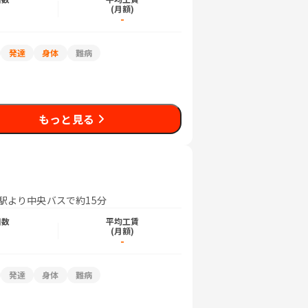
)
(月額)
日
-
発達
身体
難病
もっと見る
駅より中央バスで約15分
日数
平均工賃
)
(月額)
-
発達
身体
難病