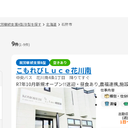
就労継続支援A型/B型を探す
北海道
石狩市
9
件
(
1
-
9
件)
就労継続支援B型
空きあり
こもれびＬｕｃｅ花川南
中央バス 花川南4条1丁目 降りてすぐ
R7年10月新規オープン!!送迎・昼食あり,農福連携,
仕事内容
梱包・仕分
清掃
出勤
(週
1日