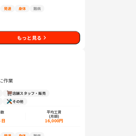
発達
身体
難病
もっと見る
に作業
店舗スタッフ・販売
その他
日数
平均工賃
)
(月額)
５日
16,000円
発達
身体
難病