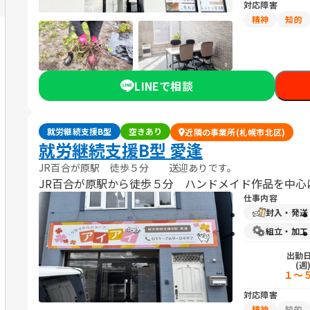
対応障害
精神
知的
LINEで相談
就労継続支援B型
空きあり
近隣の事業所(札幌市北区)
就労継続支援B型 愛逢
JR百合が原駅 徒歩５分 送迎ありです。
JR百合が原駅から徒歩５分 ハンドメイド作品を中心
仕事内容
封入・発送
組立・加工
出勤
(週
１～
対応障害
精神
知的