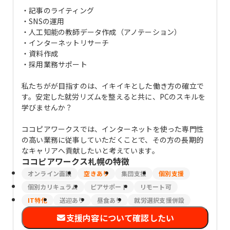
・記事のライティング
・SNSの運用
・人工知能の教師データ作成（アノテーション）
・インターネットリサーチ
・資料作成
・採用業務サポート
私たちがが目指すのは、イキイキとした働き方の確立で
す。安定した就労リズムを整えると共に、PCのスキルを
学びませんか？
ココピアワークスでは、インターネットを使った専門性
の高い業務に従事していただくことで、その方の長期的
なキャリアへ貢献したいと考えています。
ココピアワークス札幌
の特徴
オンライン面談
空きあり
集団支援
個別支援
個別カリキュラム
ピアサポート
リモート可
IT特化
送迎あり
昼食あり
就労選択支援併設
支援内容について確認したい