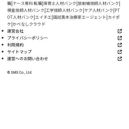
職
ナース専科 転職
保育士人材バンク
放射線技師人材バンク
検査技師人材バンク
工学技師人材バンク
ケア人材バンク
PT
OT人材バンク
エイチエ
国試黒本治療家エージェント
カイポ
ケ
かべなしクラウド
運営会社
プライバシーポリシー
利用規約
サイトマップ
運営へのお問い合わせ
© SMS Co., Ltd.