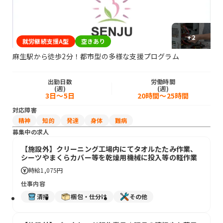
+
2
就労継続支援A型
空きあり
麻生駅から徒歩2分！都市型の多様な支援プログラム
出勤日数
労働時間
(週)
(週)
3日～5日
20時間～25時間
対応障害
精神
知的
発達
身体
難病
募集中の求人
【施設外】クリーニング工場内にてタオルたたみ作業、
シーツやまくらカバー等を乾燥用機械に投入等の軽作業
時給
1,075円
仕事内容
清掃
梱包・仕分け
その他