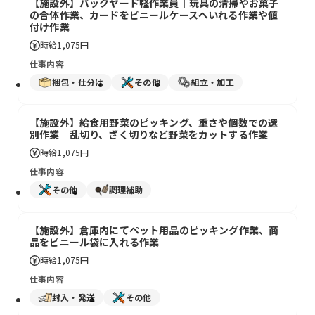
【施設外】バックヤード軽作業員｜玩具の清掃やお菓子
の合体作業、カードをビニールケースへいれる作業や値
付け作業
時給
1,075円
仕事内容
梱包・仕分け
その他
組立・加工
【施設外】給食用野菜のピッキング、重さや個数での選
別作業｜乱切り、ざく切りなど野菜をカットする作業
時給
1,075円
仕事内容
その他
調理補助
【施設外】倉庫内にてペット用品のピッキング作業、商
品をビニール袋に入れる作業
時給
1,075円
仕事内容
封入・発送
その他