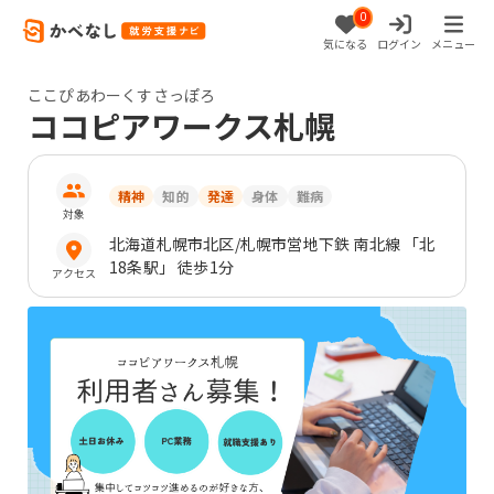
0
気になる
ログイン
メニュー
ここぴあわーくすさっぽろ
ココピアワークス札幌
精神
知的
発達
身体
難病
対象
北海道
札幌市北区
/札幌市営地下鉄 南北線 「北
18条駅」 徒歩1分
アクセス