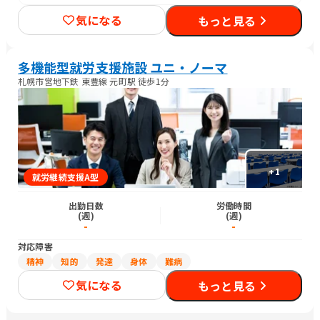
気になる
もっと見る
多機能型就労支援施設 ユニ・ノーマ
札幌市営地下鉄 東豊線 元町駅 徒歩1分
+
1
就労継続支援A型
出勤日数
労働時間
(週)
(週)
-
-
対応障害
精神
知的
発達
身体
難病
気になる
もっと見る