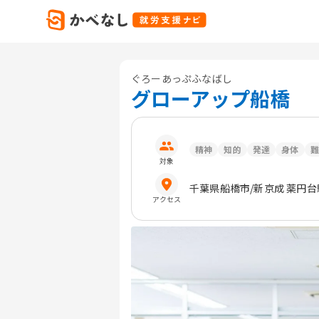
ぐろーあっぷふなばし
グローアップ船橋
精神
知的
発達
身体
難
対象
千葉県
船橋市
/新京成 薬円
アクセス