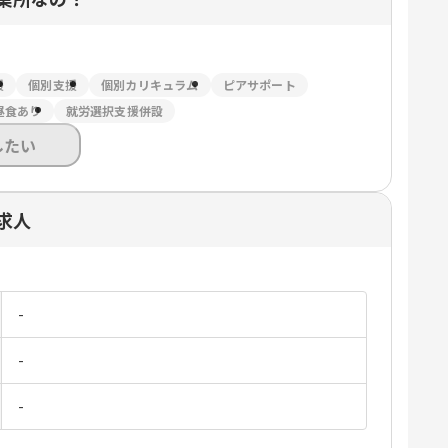
援
個別支援
個別カリキュラム
ピアサポート
昼食あり
就労選択支援併設
したい
求人
-
-
-