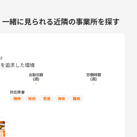
く一緒に見られる近隣の事業所を探す
分
さを追求した環境
出勤日数
労働時間
(週)
(週)
-
-
対応障害
精神
知的
発達
身体
難病