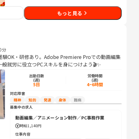
もっと見る
0分
・研修あり。Adobe Premiere Proでの動画編集
般就労に役立つPCスキルを身につけよう🎬✨
出勤日数
労働時間
(週)
(週)
5日
4~6時間
対応障害
精神
知的
発達
身体
難病
募集中の求人
動画編集／アニメーション制作／PC事務作業
時給
1,140円
仕事内容