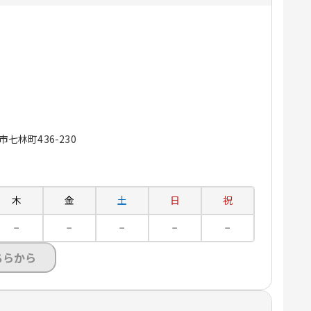
市七林町436-230
木
金
土
日
祝
−
−
−
−
−
ちらから