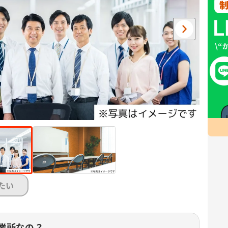
たい
業所なの？