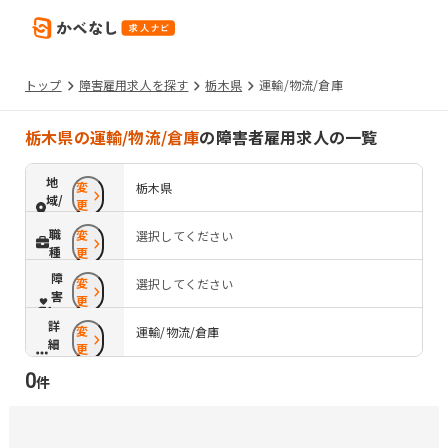
トップ
障害雇用求人を探す
栃木県
運輸/物流/倉庫
栃木県の運輸/物流/倉庫
の障害者雇用求人の一覧
地
変
栃木県
域/
更
路
職
変
選択してください
線
種
更
障
変
選択してください
害
更
配
詳
変
慮
運輸/物流/倉庫
細
更
条
0
件
件