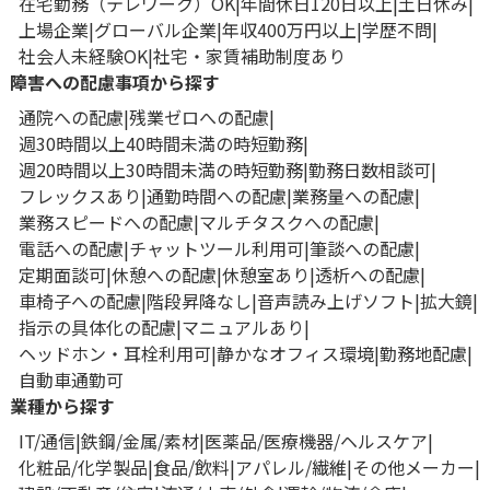
在宅勤務（テレワーク）OK
年間休日120日以上
土日休み
上場企業
グローバル企業
年収400万円以上
学歴不問
社会人未経験OK
社宅・家賃補助制度あり
障害への配慮事項から探す
通院への配慮
残業ゼロへの配慮
週30時間以上40時間未満の時短勤務
週20時間以上30時間未満の時短勤務
勤務日数相談可
フレックスあり
通勤時間への配慮
業務量への配慮
業務スピードへの配慮
マルチタスクへの配慮
電話への配慮
チャットツール利用可
筆談への配慮
定期面談可
休憩への配慮
休憩室あり
透析への配慮
車椅子への配慮
階段昇降なし
音声読み上げソフト
拡大鏡
指示の具体化の配慮
マニュアルあり
ヘッドホン・耳栓利用可
静かなオフィス環境
勤務地配慮
自動車通勤可
業種から探す
IT/通信
鉄鋼/金属/素材
医薬品/医療機器/ヘルスケア
化粧品/化学製品
食品/飲料
アパレル/繊維
その他メーカー