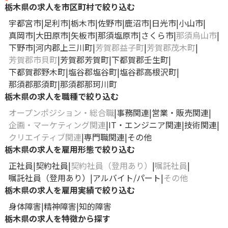
栃木県の求人を市区町村で絞り込む
宇都宮市
足利市
栃木市
佐野市
鹿沼市
日光市
小山市
真岡市
大田原市
矢板市
那須塩原市
さくら市
那須烏山市
下野市
河内郡上三川町
芳賀郡益子町
芳賀郡茂木町
芳賀郡市貝町
芳賀郡芳賀町
下都賀郡壬生町
下都賀郡野木町
塩谷郡塩谷町
塩谷郡高根沢町
那須郡那須町
那須郡那珂川町
栃木県の求人を職種で絞り込む
オープンポジション・総合職
事務関連
営業・販売関連
企画・マーケティング関連
IT・エンジニア関連
技術関連
クリエイティブ関連
専門職関連
その他
栃木県の求人を雇用形態で絞り込む
正社員
契約社員
契約社員（登用あり）
嘱託社員
嘱託社員（登用あり）
アルバイト/パート
その他
栃木県の求人を雇用実績で絞り込む
身体障害
精神障害
知的障害
栃木県の求人を特徴から探す