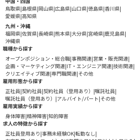
中国・四国
鳥取県
島根県
岡山県
広島県
山口県
徳島県
香川県
愛媛県
高知県
九州・沖縄
福岡県
佐賀県
長崎県
熊本県
大分県
宮崎県
鹿児島県
沖縄県
職種から探す
オープンポジション・総合職
事務関連
営業・販売関連
企画・マーケティング関連
IT・エンジニア関連
技術関連
クリエイティブ関連
専門職関連
その他
雇用形態から探す
正社員
契約社員
契約社員（登用あり）
嘱託社員
嘱託社員（登用あり）
アルバイト/パート
その他
雇用実績から探す
身体障害
精神障害
知的障害
求人の特徴から探す
正社員登用あり
事務未経験OK
転勤なし