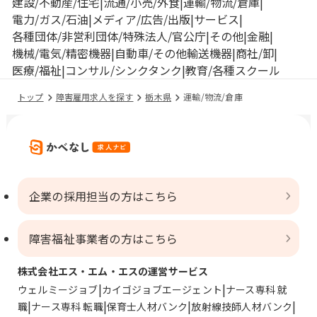
建設/不動産/住宅
流通/小売/外食
運輸/物流/倉庫
電力/ガス/石油
メディア/広告/出版
サービス
各種団体/非営利団体/特殊法人/官公庁
その他
金融
機械/電気/精密機器
自動車/その他輸送機器
商社/卸
医療/福祉
コンサル/シンクタンク
教育/各種スクール
トップ
障害雇用求人を探す
栃木県
運輸/物流/倉庫
企業の採用担当の方はこちら
障害福祉事業者の方はこちら
株式会社エス・エム・エスの運営サービス
ウェルミージョブ
カイゴジョブエージェント
ナース専科 就
職
ナース専科 転職
保育士人材バンク
放射線技師人材バンク