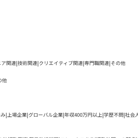
ニア関連
技術関連
クリエイティブ関連
専門職関連
その他
の他
休み
上場企業
グローバル企業
年収400万円以上
学歴不問
社会