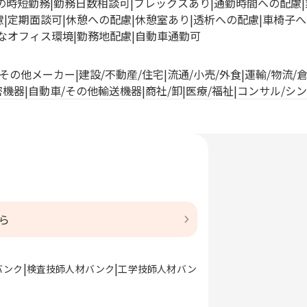
満の時短勤務
勤務日数相談可
フレックスあり
通勤時間への配慮
慮
定期面談可
休憩への配慮
休憩室あり
透析への配慮
車椅子へ
なオフィス環境
勤務地配慮
自動車通勤可
その他メーカー
建設/不動産/住宅
流通/小売/外食
運輸/物流/
密機器
自動車/その他輸送機器
商社/卸
医療/福祉
コンサル/シ
ら
バンク
検査技師人材バンク
工学技師人材バン