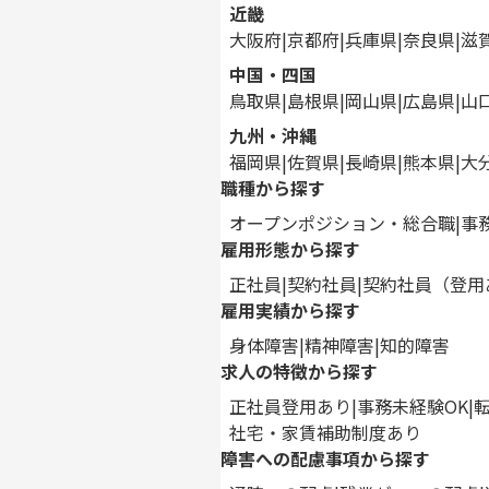
近畿
大阪府
京都府
兵庫県
奈良県
滋
中国・四国
鳥取県
島根県
岡山県
広島県
山
九州・沖縄
福岡県
佐賀県
長崎県
熊本県
大
職種から探す
オープンポジション・総合職
事
雇用形態から探す
正社員
契約社員
契約社員（登用
雇用実績から探す
身体障害
精神障害
知的障害
求人の特徴から探す
正社員登用あり
事務未経験OK
社宅・家賃補助制度あり
障害への配慮事項から探す