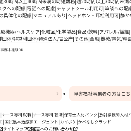
週30時間以上40時間未満の時短勤務
週20時間以上30時間未
スクへの配慮
電話への配慮
チャットツール利用可
筆談への配
の具体化の配慮
マニュアルあり
ヘッドホン・耳栓利用可
静か
医療機器/ヘルスケア
化粧品/化学製品
食品/飲料
アパレル/繊維
種団体/非営利団体/特殊法人/官公庁
その他
金融
機械/電気/精
事務未経験OK
障害福祉事業者の方はこち
ト
ナース専科 就職
ナース専科 転職
保育士人材バンク
放射線技師人材
エ
国試黒本治療家エージェント
カイポケ
かべなしクラウド
サイトマップ
運営へのお問い合わせ