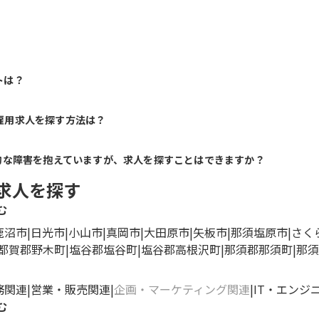
トは？
雇用求人を探す方法は？
的な障害を抱えていますが、求人を探すことはできますか？
求人を探す
む
鹿沼市
日光市
小山市
真岡市
大田原市
矢板市
那須塩原市
さく
都賀郡野木町
塩谷郡塩谷町
塩谷郡高根沢町
那須郡那須町
那須
務関連
営業・販売関連
企画・マーケティング関連
IT・エンジ
む