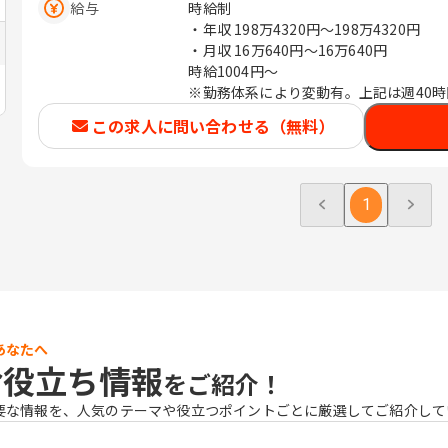
給与
時給制
・年収
198万4320円〜198万4320円
・月収
16万640円〜16万640円
時給1004円～
※勤務体系により変動有。上記は週40
この求人に問い合わせる（無料）
1
あなたへ
お役立ち情報
をご紹介！
要な情報を、人気のテーマや役立つポイントごとに厳選してご紹介して