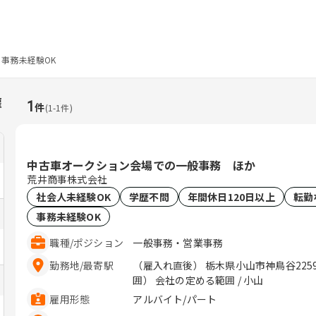
事務未経験OK
雇
1
件
(
1
-
1
件)
中古車オークション会場での一般事務 ほか
荒井商事株式会社
社会人未経験OK
学歴不問
年間休日120日以上
転勤
事務未経験OK
職種
/
ポジション
一般事務・営業事務
勤務地
/
最寄駅
（雇入れ直後） 栃木県小山市神鳥谷2259-9 栃
囲） 会社の定める範囲 / 小山
雇用形態
アルバイト/パート