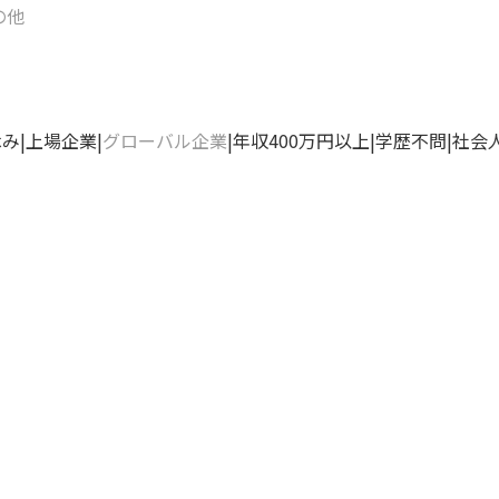
の他
休み
上場企業
グローバル企業
年収400万円以上
学歴不問
社会