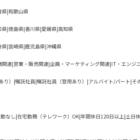
賀県
和歌山県
口県
徳島県
香川県
愛媛県
高知県
分県
宮崎県
鹿児島県
沖縄県
務関連
営業・販売関連
企画・マーケティング関連
IT・エンジ
あり）
嘱託社員
嘱託社員（登用あり）
アルバイト/パート
そ
転勤なし
在宅勤務（テレワーク）OK
年間休日120日以上
土日