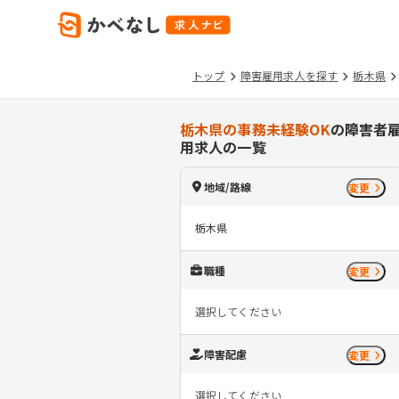
トップ
障害雇用求人を探す
栃木県
栃木県の事務未経験OK
の障害者
用求人の一覧
地域/路線
変更
栃木県
職種
変更
選択してください
障害配慮
変更
選択してください