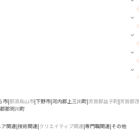
ら市
那須烏山市
下野市
河内郡上三川町
芳賀郡益子町
芳賀郡
郡那珂川町
ニア関連
技術関連
クリエイティブ関連
専門職関連
その他