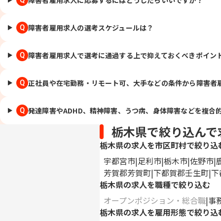
障害者雇用求人の選考スケジュールは？
Q
障害者雇用求人で選考に通過する上で抑えておくべきポイン
Q
正社員や在宅勤務・リモート可、大手などの条件から障害者
Q
発達障害やADHD、精神障害、うつ病、身体障害などを複合
Q
栃木県で絞り込んで
栃木県の求人を市区町村で絞り込
宇都宮市
足利市
栃木市
佐野市
芳賀郡芳賀町
下都賀郡壬生町
下
栃木県の求人を職種で絞り込む
オープンポジション・総合職
事
栃木県の求人を雇用形態で絞り込