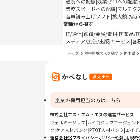
通院への配慮
残業ゼロへの配慮
業務スピードへの配慮
マルチタ
音声読み上げソフト
拡大鏡
指示
業種から探す
IT/通信
鉄鋼/金属/素材
医薬品/
メディア/広告/出版
サービス
各
トップ
障害雇用求人を探す
栃木県
企業の採用担当の方はこちら
株式会社エス・エム・エスの運営サービス
ウェルミージョブ
カイゴジョブエージェン
ク
ケア人材バンク
PTOT人材バンク
エイチ
運営会社
プライバシーポリシー
利用規約