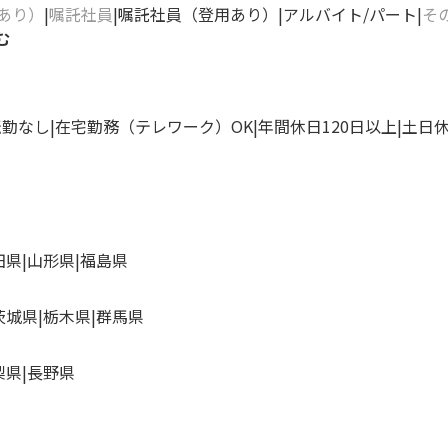
あり）
嘱託社員
嘱託社員（登用あり）
アルバイト/パート
そ
む
転勤なし
在宅勤務（テレワーク）OK
年間休日120日以上
土日
田県
山形県
福島県
茨城県
栃木県
群馬県
梨県
長野県