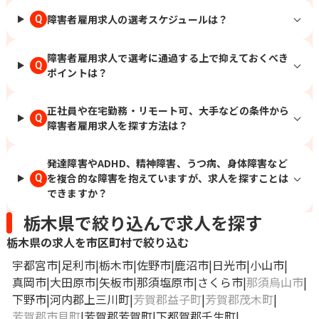
障害者雇用求人の選考スケジュールは？
Q
障害者雇用求人で選考に通過する上で抑えておくべき
Q
ポイントは？
正社員や在宅勤務・リモート可、大手などの条件から
Q
障害者雇用求人を探す方法は？
発達障害やADHD、精神障害、うつ病、身体障害など
を複合的な障害を抱えていますが、求人を探すことは
Q
できますか？
栃木県で絞り込んで求人を探す
栃木県の求人を市区町村で絞り込む
宇都宮市
足利市
栃木市
佐野市
鹿沼市
日光市
小山市
真岡市
大田原市
矢板市
那須塩原市
さくら市
那須烏山市
下野市
河内郡上三川町
芳賀郡益子町
芳賀郡茂木町
芳賀郡市貝町
芳賀郡芳賀町
下都賀郡壬生町