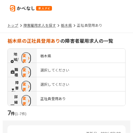
トップ
障害雇用求人を探す
栃木県
正社員登用あり
栃木県の正社員登用あり
の障害者雇用求人の一覧
地
変
栃木県
域/
更
路
職
変
選択してください
線
種
更
障
変
選択してください
害
更
配
詳
変
慮
正社員登用あり
細
更
条
7
件
件
(
1
-
7
件)