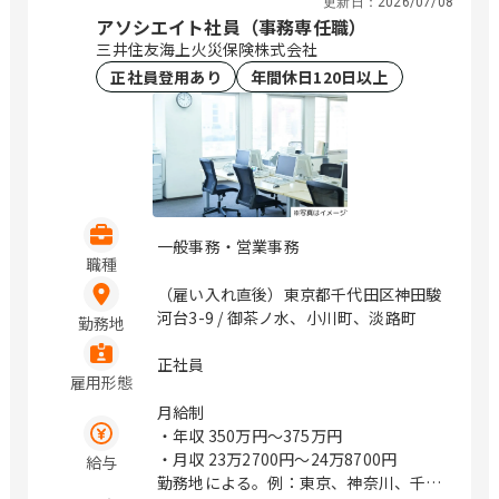
更新日：
2026/07/08
アソシエイト社員（事務専任職）
三井住友海上火災保険株式会社
正社員登用あり
年間休日120日以上
一般事務・営業事務
職種
（雇い入れ直後）東京都千代田区神田駿
河台3-9 / 御茶ノ水、小川町、淡路町
勤務地
正社員
雇用形態
月給制
・年収
350万円〜375万円
・月収
23万2700円〜24万8700円
給与
勤務地による。例：東京、神奈川、千