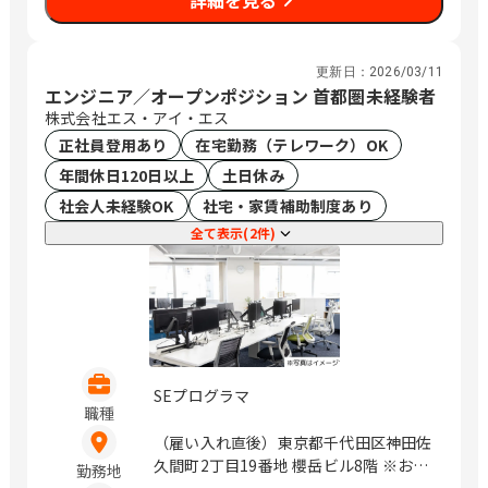
詳細を見る
更新日：
2026/03/11
エンジニア／オープンポジション 首都圏未経験者
株式会社エス・アイ・エス
正社員登用あり
在宅勤務（テレワーク）OK
年間休日120日以上
土日休み
社会人未経験OK
社宅・家賃補助制度あり
全て表示(2件)
SEプログラマ
職種
（雇い入れ直後）東京都千代田区神田佐
久間町2丁目19番地 櫻岳ビル8階 ※お客
勤務地
様先への常駐の可能性があります。（居