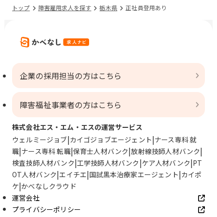
トップ
障害雇用求人を探す
栃木県
正社員登用あり
企業の採用担当の方はこちら
障害福祉事業者の方はこちら
株式会社エス・エム・エスの運営サービス
ウェルミージョブ
カイゴジョブエージェント
ナース専科 就
職
ナース専科 転職
保育士人材バンク
放射線技師人材バンク
検査技師人材バンク
工学技師人材バンク
ケア人材バンク
PT
OT人材バンク
エイチエ
国試黒本治療家エージェント
カイポ
ケ
かべなしクラウド
運営会社
プライバシーポリシー