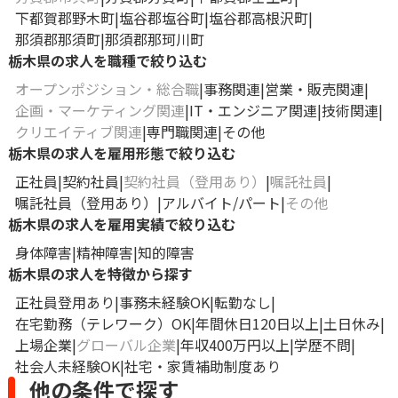
下都賀郡野木町
塩谷郡塩谷町
塩谷郡高根沢町
那須郡那須町
那須郡那珂川町
栃木県の求人を職種で絞り込む
オープンポジション・総合職
事務関連
営業・販売関連
企画・マーケティング関連
IT・エンジニア関連
技術関連
クリエイティブ関連
専門職関連
その他
栃木県の求人を雇用形態で絞り込む
正社員
契約社員
契約社員（登用あり）
嘱託社員
嘱託社員（登用あり）
アルバイト/パート
その他
栃木県の求人を雇用実績で絞り込む
身体障害
精神障害
知的障害
栃木県の求人を特徴から探す
正社員登用あり
事務未経験OK
転勤なし
在宅勤務（テレワーク）OK
年間休日120日以上
土日休み
上場企業
グローバル企業
年収400万円以上
学歴不問
社会人未経験OK
社宅・家賃補助制度あり
他の条件で探す