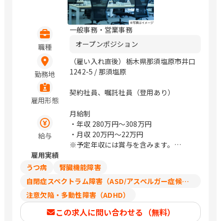
一般事務・営業事務
オープンポジション
職種
（雇い入れ直後）栃木県那須塩原市井口
1242-5 / 那須塩原
勤務地
契約社員、嘱託社員（登用あり）
雇用形態
月給制
・年収
280万円〜308万円
・月収
20万円〜22万円
給与
※予定年収には賞与を含みます。
雇用実績
※経験・スキルに応じて相談可能です。
※上記は契約社員としての給与です。経
うつ病
腎臓機能障害
験等により正社員スタートでの採用可能
自閉症スペクトラム障害（ASD/アスペルガー症候群/広汎性発達障害）
性もございます。
注意欠陥・多動性障害（ADHD）
この求人に問い合わせる（無料）