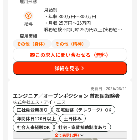
雇用形態
中町738-1 埼玉県鴻巣市袋155-1 埼玉県
深谷市国済寺町26-6 埼玉県さいたま市
月給制
見沼区大字丸ヶ崎995 埼玉県さいたま市
・年収
300万円〜300万円
緑区三室1215-1 埼玉県さいたま市北区
・月収
25万円〜25万円
給与
日進町1-456-1 埼玉県さいたま市桜区町
職務経験不問月給25万円以上(実務経験
谷1-21-1 埼玉県さいたま市中央区上落
雇用実績
者優遇)
合2-3-1 埼玉県春日部市永沼向通1861-1
その他（身体）
その他（精神）
埼玉県草加市北谷1-27-21 埼玉県川越市
この求人に問い合わせる（無料）
山田1652-1 埼玉県川越市中台南2-10-1
千葉県千葉市中央区川崎町1-34 GLOBO
詳細を見る
千葉県柏市若柴2-1 千葉県成田市美郷台
1-19-1 東京都大田区大森東3-28-1 東京
都練馬区豊玉南2-16-13 東京都調布市飛
田給3-1-1 東京都小平市花小金井3-18-2
更新日：
2026/03/11
東京都昭島市武蔵野2-9-3 1F 東京都八
エンジニア／オープンポジション 首都圏経験者
王子市松木33-13 東京都町田市鶴間1-1-
株式会社エス・アイ・エス
38 神奈川県厚木市林5-7-2 神奈川県秦
正社員登用あり
在宅勤務（テレワーク）OK
野市尾尻878 神奈川県茅ヶ崎市本村2-1-
年間休日120日以上
土日休み
11 / 水戸、荒川沖、鶴田、宇都宮、新伊
社会人未経験OK
社宅・家賃補助制度あり
勢崎、吹上、深谷、東大宮、北浦和、日
進、西浦和、北与野、藤の牛島、本川
全て表示(2件)