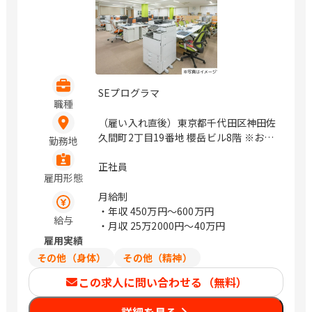
越、南大塚、蘇我、柏の葉キャンパス、
成田、大森町、野方、飛田給、花小金
井、昭島、京王堀之内、南町田グランベ
リーパーク、本厚木、秦野、北茅ケ崎
SEプログラマ
職種
（雇い入れ直後）東京都千代田区神田佐
久間町2丁目19番地 櫻岳ビル8階 ※お客
勤務地
様先への常駐の可能性があります。（居
住地を考慮して無理のない範囲で常駐先
正社員
雇用形態
を決定します。） / 秋葉原
月給制
・年収
450万円〜600万円
給与
・月収
25万2000円〜40万円
雇用実績
その他（身体）
その他（精神）
この求人に問い合わせる（無料）