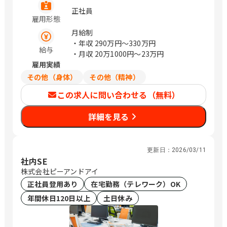
住地を考慮して無理のない範囲で常駐先
正社員
雇用形態
を決定します。） / 秋葉原
月給制
・年収
290万円〜330万円
給与
・月収
20万1000円〜23万円
雇用実績
その他（身体）
その他（精神）
この求人に問い合わせる（無料）
詳細を見る
更新日：
2026/03/11
社内SE
株式会社ピーアンドアイ
正社員登用あり
在宅勤務（テレワーク）OK
年間休日120日以上
土日休み