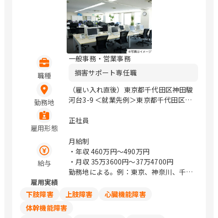
一般事務・営業事務
損害サポート専任職
職種
（雇い入れ直後）東京都千代田区神田駿
河台3-9 ＜就業先例＞東京都千代田区神
勤務地
田駿河台3-9 / 御茶ノ水、小川町、淡路
町
正社員
雇用形態
月給制
・年収
460万円〜490万円
・月収
35万3600円〜37万4700円
給与
勤務地による。例：東京、神奈川、千
雇用実績
葉、埼玉は374,700円
下肢障害
上肢障害
心臓機能障害
体幹機能障害