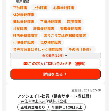
雇用実績
葉、埼玉は248,700円
下肢障害
上肢障害
心臓機能障害
体幹機能障害
運動機能障害
平衡機能障害
聴覚障害
視覚障害
肝臓機能障害
腎臓機能障害
呼吸器機能障害
ぼうこう又は直腸機能障害
小腸機能障害
免疫機能障害
音声言語又はそしゃく機能障害
その他（身体）
全て表示(12件)
この求人に問い合わせる（無料）
詳細を見る
更新日：
2026/07/08
アソシエイト社員（損害サポート専任職）
三井住友海上火災保険株式会社
正社員登用あり
年間休日120日以上