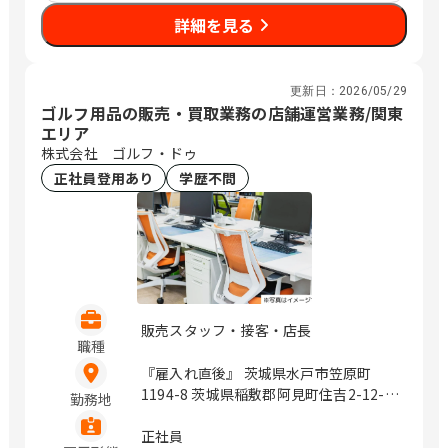
詳細を見る
更新日：
2026/05/29
ゴルフ用品の販売・買取業務の店舗運営業務/関東
エリア
株式会社 ゴルフ・ドゥ
正社員登用あり
学歴不問
販売スタッフ・接客・店長
職種
『雇入れ直後』 茨城県水戸市笠原町
1194-8 茨城県稲敷郡阿見町住吉2-12-
勤務地
15 栃木県宇都宮市鶴田町2046-1 栃木県
宇都宮市長岡町横堀797 群馬県伊勢崎市
正社員