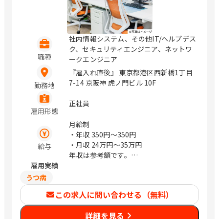
社内情報システム、その他IT/ヘルプデス
ク、セキュリティエンジニア、ネットワ
職種
ークエンジニア
『雇入れ直後』 東京都港区西新橋1丁目
7-14 京阪神 虎ノ門ビル 10F
勤務地
正社員
雇用形態
月給制
・年収
350円〜350円
・月収
24万円〜35万円
給与
年収は参考額です。
雇用実績
※経験により前後する場合あり
うつ病
この求人に問い合わせる（無料）
詳細を見る