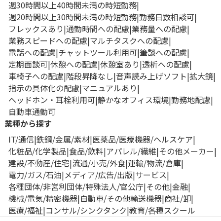
週30時間以上40時間未満の時短勤務
週20時間以上30時間未満の時短勤務
勤務日数相談可
フレックスあり
通勤時間への配慮
業務量への配慮
業務スピードへの配慮
マルチタスクへの配慮
電話への配慮
チャットツール利用可
筆談への配慮
定期面談可
休憩への配慮
休憩室あり
透析への配慮
車椅子への配慮
階段昇降なし
音声読み上げソフト
拡大鏡
指示の具体化の配慮
マニュアルあり
ヘッドホン・耳栓利用可
静かなオフィス環境
勤務地配慮
自動車通勤可
業種から探す
IT/通信
鉄鋼/金属/素材
医薬品/医療機器/ヘルスケア
化粧品/化学製品
食品/飲料
アパレル/繊維
その他メーカー
建設/不動産/住宅
流通/小売/外食
運輸/物流/倉庫
電力/ガス/石油
メディア/広告/出版
サービス
各種団体/非営利団体/特殊法人/官公庁
その他
金融
機械/電気/精密機器
自動車/その他輸送機器
商社/卸
医療/福祉
コンサル/シンクタンク
教育/各種スクール