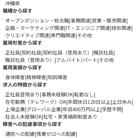
沖縄県
職種から探す
オープンポジション・総合職
事務関連
営業・販売関連
企画・マーケティング関連
IT・エンジニア関連
技術関連
クリエイティブ関連
専門職関連
その他
雇用形態から探す
正社員
契約社員
契約社員（登用あり）
嘱託社員
嘱託社員（登用あり）
アルバイト/パート
その他
雇用実績から探す
身体障害
精神障害
知的障害
求人の特徴から探す
正社員登用あり
事務未経験OK
転勤なし
在宅勤務（テレワーク）OK
年間休日120日以上
土日休み
上場企業
グローバル企業
年収400万円以上
学歴不問
社会人未経験OK
社宅・家賃補助制度あり
障害への配慮事項から探す
通院への配慮
残業ゼロへの配慮