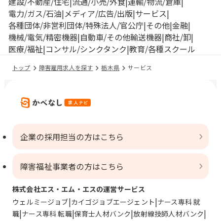
建設/不動産/住宅
流通/小売/外食
運輸/物流/倉庫
電力/ガス/石油
メディア/広告/出版
サービス
各種団体/非営利団体/特殊法人/官公庁
その他
金融
機械/電気/精密機器
自動車/その他輸送機器
商社/卸
医療/福祉
コンサル/シンクタンク
教育/各種スクール
トップ
障害雇用求人を探す
栃木県
サービス
企業の採用担当の方はこちら
障害福祉事業者の方はこちら
株式会社エス・エム・エスの運営サービス
ウェルミージョブ
カイゴジョブエージェント
ナース専科 就
職
ナース専科 転職
保育士人材バンク
放射線技師人材バンク