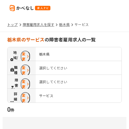
トップ
障害雇用求人を探す
栃木県
サービス
栃木県のサービス
の障害者雇用求人の一覧
地
変
栃木県
域/
更
路
職
変
選択してください
線
種
更
障
変
選択してください
害
更
配
詳
変
慮
サービス
細
更
条
0
件
件