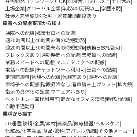
在宅勤務（テレワーク）OK
年間休日120日以上
土日休み
上場企業
グローバル企業
年収400万円以上
学歴不問
社会人未経験OK
社宅・家賃補助制度あり
障害への配慮事項から探す
通院への配慮
残業ゼロへの配慮
週30時間以上40時間未満の時短勤務
週20時間以上30時間未満の時短勤務
勤務日数相談可
フレックスあり
通勤時間への配慮
業務量への配慮
業務スピードへの配慮
マルチタスクへの配慮
電話への配慮
チャットツール利用可
筆談への配慮
定期面談可
休憩への配慮
休憩室あり
透析への配慮
車椅子への配慮
階段昇降なし
音声読み上げソフト
拡大鏡
指示の具体化の配慮
マニュアルあり
ヘッドホン・耳栓利用可
静かなオフィス環境
勤務地配慮
自動車通勤可
業種から探す
IT/通信
鉄鋼/金属/素材
医薬品/医療機器/ヘルスケア
化粧品/化学製品
食品/飲料
アパレル/繊維
その他メーカー