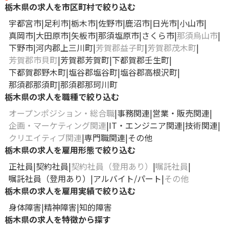
栃木県の求人を市区町村で絞り込む
宇都宮市
足利市
栃木市
佐野市
鹿沼市
日光市
小山市
真岡市
大田原市
矢板市
那須塩原市
さくら市
那須烏山市
下野市
河内郡上三川町
芳賀郡益子町
芳賀郡茂木町
芳賀郡市貝町
芳賀郡芳賀町
下都賀郡壬生町
下都賀郡野木町
塩谷郡塩谷町
塩谷郡高根沢町
那須郡那須町
那須郡那珂川町
栃木県の求人を職種で絞り込む
オープンポジション・総合職
事務関連
営業・販売関連
企画・マーケティング関連
IT・エンジニア関連
技術関連
クリエイティブ関連
専門職関連
その他
栃木県の求人を雇用形態で絞り込む
正社員
契約社員
契約社員（登用あり）
嘱託社員
嘱託社員（登用あり）
アルバイト/パート
その他
栃木県の求人を雇用実績で絞り込む
身体障害
精神障害
知的障害
栃木県の求人を特徴から探す