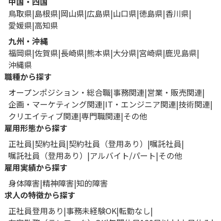
中国・四国
鳥取県
島根県
岡山県
広島県
山口県
徳島県
香川県
愛媛県
高知県
九州・沖縄
福岡県
佐賀県
長崎県
熊本県
大分県
宮崎県
鹿児島県
沖縄県
職種から探す
オープンポジション・総合職
事務関連
営業・販売関連
企画・マーケティング関連
IT・エンジニア関連
技術関連
クリエイティブ関連
専門職関連
その他
雇用形態から探す
正社員
契約社員
契約社員（登用あり）
嘱託社員
嘱託社員（登用あり）
アルバイト/パート
その他
雇用実績から探す
身体障害
精神障害
知的障害
求人の特徴から探す
正社員登用あり
事務未経験OK
転勤なし