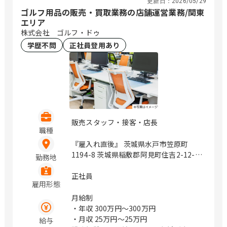
更新日：
2026/05/29
ゴルフ用品の販売・買取業務の店舗運営業務/関東
エリア
株式会社 ゴルフ・ドゥ
学歴不問
正社員登用あり
販売スタッフ・接客・店長
職種
『雇入れ直後』 茨城県水戸市笠原町
1194-8 茨城県稲敷郡阿見町住吉2-12-
勤務地
15 栃木県宇都宮市鶴田町2046-1 栃木県
宇都宮市長岡町横堀797 群馬県伊勢崎市
正社員
雇用形態
中町738-1 埼玉県鴻巣市袋155-1 埼玉県
深谷市国済寺町26-6 埼玉県さいたま市
月給制
見沼区大字丸ヶ崎995 埼玉県さいたま市
・年収
300万円〜300万円
緑区三室1215-1 埼玉県さいたま市北区
・月収
25万円〜25万円
給与