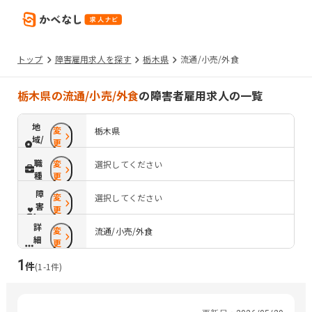
トップ
障害雇用求人を探す
栃木県
流通/小売/外食
栃木県の流通/小売/外食
の障害者雇用求人の一覧
地
変
栃木県
域/
更
路
職
変
選択してください
線
種
更
障
変
選択してください
害
更
配
詳
変
慮
流通/小売/外食
細
更
条
1
件
件
(
1
-
1
件)