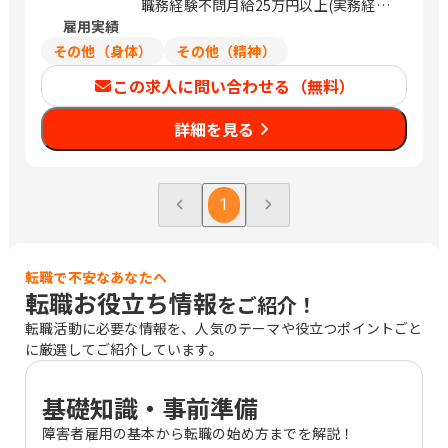
日進町1-456-1 埼玉県さいたま市桜区町
職務経験不問月給25万円以上(実務経験
谷1-21-1 埼玉県さいたま市中央区上落
雇用実績
者優遇)
合2-3-1 埼玉県春日部市永沼向通1861-1
その他（身体）
その他（精神）
埼玉県草加市北谷1-27-21 埼玉県川越市
この求人に問い合わせる（無料）
山田1652-1 埼玉県川越市中台南2-10-1
千葉県千葉市中央区川崎町1-34 GLOBO
詳細を見る
千葉県柏市若柴2-1 千葉県成田市美郷台
1-19-1 東京都大田区大森東3-28-1 東京
都練馬区豊玉南2-16-13 東京都調布市飛
田給3-1-1 東京都小平市花小金井3-18-2
1
東京都昭島市武蔵野2-9-3 1F 東京都八
王子市松木33-13 東京都町田市鶴間1-1-
38 神奈川県厚木市林5-7-2 神奈川県秦
野市尾尻878 神奈川県茅ヶ崎市本村2-1-
転職で不安なあなたへ
転職お役立ち情報
11 / 水戸、荒川沖、鶴田、宇都宮、新伊
をご紹介！
勢崎、吹上、深谷、東大宮、北浦和、日
転職活動に必要な情報を、人気のテーマや役立つポイントごと
進、西浦和、北与野、藤の牛島、本川
に厳選してご紹介しています。
越、南大塚、蘇我、柏の葉キャンパス、
成田、大森町、野方、飛田給、花小金
基礎知識・事前準備
井、昭島、京王堀之内、南町田グランベ
リーパーク、本厚木、秦野、北茅ケ崎
障害者雇用の基本から転職の始め方までを解説！