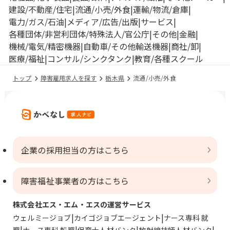
建設/不動産/住宅
流通/小売/外食
運輸/物流/倉庫
電力/ガス/石油
メディア/広告/出版
サービス
各種団体/非営利団体/特殊法人/官公庁
その他
金融
機械/電気/精密機器
自動車/その他輸送機器
商社/卸
医療/福祉
コンサル/シンクタンク
教育/各種スクール
トップ
障害雇用求人を探す
栃木県
流通/小売/外食
企業の採用担当の方はこちら
障害福祉事業者の方はこちら
株式会社エス・エム・エスの運営サービス
ウェルミージョブ
カイゴジョブエージェント
ナース専科 就