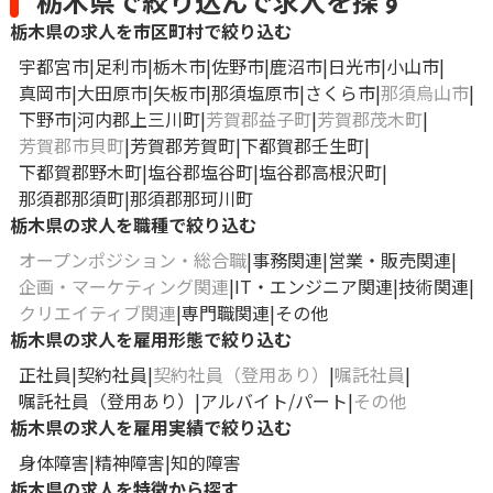
栃木県で絞り込んで求人を探す
栃木県の求人を市区町村で絞り込む
宇都宮市
足利市
栃木市
佐野市
鹿沼市
日光市
小山市
真岡市
大田原市
矢板市
那須塩原市
さくら市
那須烏山市
下野市
河内郡上三川町
芳賀郡益子町
芳賀郡茂木町
芳賀郡市貝町
芳賀郡芳賀町
下都賀郡壬生町
下都賀郡野木町
塩谷郡塩谷町
塩谷郡高根沢町
那須郡那須町
那須郡那珂川町
栃木県の求人を職種で絞り込む
オープンポジション・総合職
事務関連
営業・販売関連
企画・マーケティング関連
IT・エンジニア関連
技術関連
クリエイティブ関連
専門職関連
その他
栃木県の求人を雇用形態で絞り込む
正社員
契約社員
契約社員（登用あり）
嘱託社員
嘱託社員（登用あり）
アルバイト/パート
その他
栃木県の求人を雇用実績で絞り込む
身体障害
精神障害
知的障害
栃木県の求人を特徴から探す