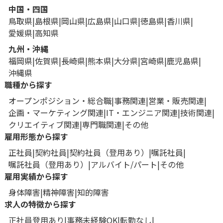
中国・四国
鳥取県
島根県
岡山県
広島県
山口県
徳島県
香川県
愛媛県
高知県
九州・沖縄
福岡県
佐賀県
長崎県
熊本県
大分県
宮崎県
鹿児島県
沖縄県
職種から探す
オープンポジション・総合職
事務関連
営業・販売関連
企画・マーケティング関連
IT・エンジニア関連
技術関連
クリエイティブ関連
専門職関連
その他
雇用形態から探す
正社員
契約社員
契約社員（登用あり）
嘱託社員
嘱託社員（登用あり）
アルバイト/パート
その他
雇用実績から探す
身体障害
精神障害
知的障害
求人の特徴から探す
正社員登用あり
事務未経験OK
転勤なし