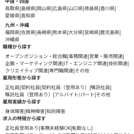
中国・四国
鳥取県
島根県
岡山県
広島県
山口県
徳島県
香川県
愛媛県
高知県
九州・沖縄
福岡県
佐賀県
長崎県
熊本県
大分県
宮崎県
鹿児島県
沖縄県
職種から探す
オープンポジション・総合職
事務関連
営業・販売関連
企画・マーケティング関連
IT・エンジニア関連
技術関連
クリエイティブ関連
専門職関連
その他
雇用形態から探す
正社員
契約社員
契約社員（登用あり）
嘱託社員
嘱託社員（登用あり）
アルバイト/パート
その他
雇用実績から探す
身体障害
精神障害
知的障害
求人の特徴から探す
正社員登用あり
事務未経験OK
転勤なし