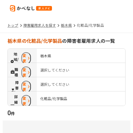
トップ
障害雇用求人を探す
栃木県
化粧品/化学製品
栃木県の化粧品/化学製品
の障害者雇用求人の一覧
地
変
栃木県
域/
更
路
職
変
選択してください
線
種
更
障
変
選択してください
害
更
配
詳
変
慮
化粧品/化学製品
細
更
条
0
件
件