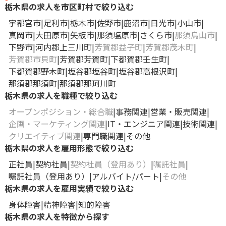
栃木県の求人を市区町村で絞り込む
宇都宮市
足利市
栃木市
佐野市
鹿沼市
日光市
小山市
真岡市
大田原市
矢板市
那須塩原市
さくら市
那須烏山市
下野市
河内郡上三川町
芳賀郡益子町
芳賀郡茂木町
芳賀郡市貝町
芳賀郡芳賀町
下都賀郡壬生町
下都賀郡野木町
塩谷郡塩谷町
塩谷郡高根沢町
那須郡那須町
那須郡那珂川町
栃木県の求人を職種で絞り込む
オープンポジション・総合職
事務関連
営業・販売関連
企画・マーケティング関連
IT・エンジニア関連
技術関連
クリエイティブ関連
専門職関連
その他
栃木県の求人を雇用形態で絞り込む
正社員
契約社員
契約社員（登用あり）
嘱託社員
嘱託社員（登用あり）
アルバイト/パート
その他
栃木県の求人を雇用実績で絞り込む
身体障害
精神障害
知的障害
栃木県の求人を特徴から探す