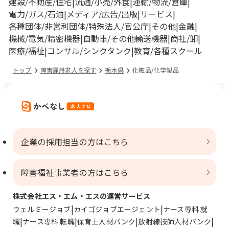
建設/不動産/住宅
流通/小売/外食
運輸/物流/倉庫
電力/ガス/石油
メディア/広告/出版
サービス
各種団体/非営利団体/特殊法人/官公庁
その他
金融
機械/電気/精密機器
自動車/その他輸送機器
商社/卸
医療/福祉
コンサル/シンクタンク
教育/各種スクール
トップ
障害雇用求人を探す
栃木県
化粧品/化学製品
企業の採用担当の方はこちら
障害福祉事業者の方はこちら
株式会社エス・エム・エスの運営サービス
ウェルミージョブ
カイゴジョブエージェント
ナース専科 就
職
ナース専科 転職
保育士人材バンク
放射線技師人材バンク