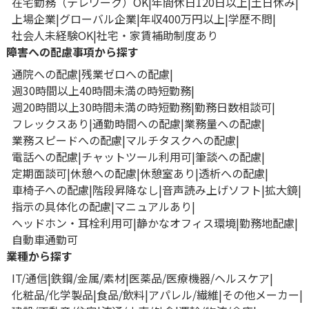
在宅勤務（テレワーク）OK
年間休日120日以上
土日休み
上場企業
グローバル企業
年収400万円以上
学歴不問
社会人未経験OK
社宅・家賃補助制度あり
障害への配慮事項から探す
通院への配慮
残業ゼロへの配慮
週30時間以上40時間未満の時短勤務
週20時間以上30時間未満の時短勤務
勤務日数相談可
フレックスあり
通勤時間への配慮
業務量への配慮
業務スピードへの配慮
マルチタスクへの配慮
電話への配慮
チャットツール利用可
筆談への配慮
定期面談可
休憩への配慮
休憩室あり
透析への配慮
車椅子への配慮
階段昇降なし
音声読み上げソフト
拡大鏡
指示の具体化の配慮
マニュアルあり
ヘッドホン・耳栓利用可
静かなオフィス環境
勤務地配慮
自動車通勤可
業種から探す
IT/通信
鉄鋼/金属/素材
医薬品/医療機器/ヘルスケア
化粧品/化学製品
食品/飲料
アパレル/繊維
その他メーカー