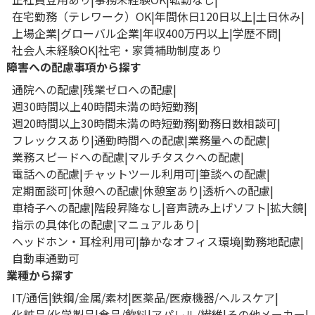
在宅勤務（テレワーク）OK
年間休日120日以上
土日休み
上場企業
グローバル企業
年収400万円以上
学歴不問
社会人未経験OK
社宅・家賃補助制度あり
障害への配慮事項から探す
通院への配慮
残業ゼロへの配慮
週30時間以上40時間未満の時短勤務
週20時間以上30時間未満の時短勤務
勤務日数相談可
フレックスあり
通勤時間への配慮
業務量への配慮
業務スピードへの配慮
マルチタスクへの配慮
電話への配慮
チャットツール利用可
筆談への配慮
定期面談可
休憩への配慮
休憩室あり
透析への配慮
車椅子への配慮
階段昇降なし
音声読み上げソフト
拡大鏡
指示の具体化の配慮
マニュアルあり
ヘッドホン・耳栓利用可
静かなオフィス環境
勤務地配慮
自動車通勤可
業種から探す
IT/通信
鉄鋼/金属/素材
医薬品/医療機器/ヘルスケア
化粧品/化学製品
食品/飲料
アパレル/繊維
その他メーカー