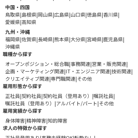
中国・四国
鳥取県
島根県
岡山県
広島県
山口県
徳島県
香川県
愛媛県
高知県
九州・沖縄
福岡県
佐賀県
長崎県
熊本県
大分県
宮崎県
鹿児島県
沖縄県
職種から探す
オープンポジション・総合職
事務関連
営業・販売関連
企画・マーケティング関連
IT・エンジニア関連
技術関連
クリエイティブ関連
専門職関連
その他
雇用形態から探す
正社員
契約社員
契約社員（登用あり）
嘱託社員
嘱託社員（登用あり）
アルバイト/パート
その他
雇用実績から探す
身体障害
精神障害
知的障害
求人の特徴から探す
正社員登用あり
事務未経験OK
転勤なし