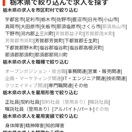
栃木県で絞り込んで求人を探す
栃木県の求人を市区町村で絞り込む
宇都宮市
足利市
栃木市
佐野市
鹿沼市
日光市
小山市
真岡市
大田原市
矢板市
那須塩原市
さくら市
那須烏山市
下野市
河内郡上三川町
芳賀郡益子町
芳賀郡茂木町
芳賀郡市貝町
芳賀郡芳賀町
下都賀郡壬生町
下都賀郡野木町
塩谷郡塩谷町
塩谷郡高根沢町
那須郡那須町
那須郡那珂川町
栃木県の求人を職種で絞り込む
オープンポジション・総合職
事務関連
営業・販売関連
企画・マーケティング関連
IT・エンジニア関連
技術関連
クリエイティブ関連
専門職関連
その他
栃木県の求人を雇用形態で絞り込む
正社員
契約社員
契約社員（登用あり）
嘱託社員
嘱託社員（登用あり）
アルバイト/パート
その他
栃木県の求人を雇用実績で絞り込む
身体障害
精神障害
知的障害