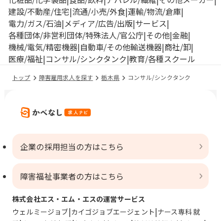
建設/不動産/住宅
流通/小売/外食
運輸/物流/倉庫
電力/ガス/石油
メディア/広告/出版
サービス
各種団体/非営利団体/特殊法人/官公庁
その他
金融
機械/電気/精密機器
自動車/その他輸送機器
商社/卸
医療/福祉
コンサル/シンクタンク
教育/各種スクール
トップ
障害雇用求人を探す
栃木県
コンサル/シンクタンク
企業の採用担当の方はこちら
障害福祉事業者の方はこちら
株式会社エス・エム・エスの運営サービス
ウェルミージョブ
カイゴジョブエージェント
ナース専科 就