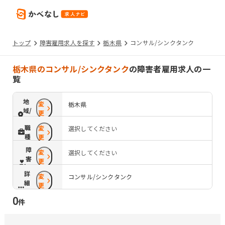
トップ
障害雇用求人を探す
栃木県
コンサル/シンクタンク
栃木県のコンサル/シンクタンク
の障害者雇用求人の一
覧
地
変
栃木県
域/
更
路
職
変
選択してください
線
種
更
障
変
選択してください
害
更
配
詳
変
慮
コンサル/シンクタンク
細
更
条
0
件
件