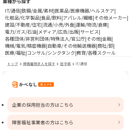
業種から探す
IT/通信
鉄鋼/金属/素材
医薬品/医療機器/ヘルスケア
化粧品/化学製品
食品/飲料
アパレル/繊維
その他メーカー
建設/不動産/住宅
流通/小売/外食
運輸/物流/倉庫
電力/ガス/石油
メディア/広告/出版
サービス
各種団体/非営利団体/特殊法人/官公庁
その他
金融
機械/電気/精密機器
自動車/その他輸送機器
商社/卸
医療/福祉
コンサル/シンクタンク
教育/各種スクール
トップ
障害雇用求人を探す
岩手県
IT/通信
企業の採用担当の方はこちら
障害福祉事業者の方はこちら