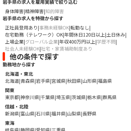
岩手県の求人を雇用実績で絞り込む
身体障害
精神障害
知的障害
岩手県の求人を特徴から探す
正社員登用あり
事務未経験OK
転勤なし
在宅勤務（テレワーク）OK
年間休日120日以上
土日休み
上場企業
グローバル企業
年収400万円以上
学歴不問
社会人未経験OK
社宅・家賃補助制度あり
他の条件で探す
勤務地から探す
北海道・東北
北海道
青森県
岩手県
宮城県
秋田県
山形県
福島県
関東
東京都
神奈川県
千葉県
埼玉県
茨城県
栃木県
群馬県
信越・北陸
新潟県
富山県
石川県
福井県
山梨県
長野県
東海
岐阜県
静岡県
愛知県
三重県