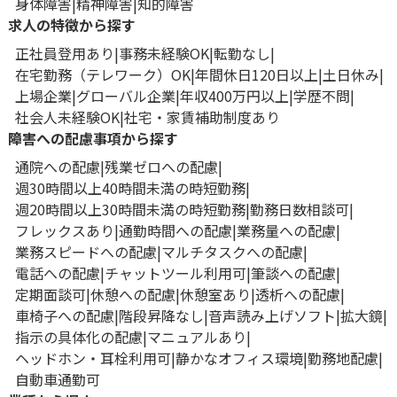
身体障害
精神障害
知的障害
求人の特徴から探す
正社員登用あり
事務未経験OK
転勤なし
在宅勤務（テレワーク）OK
年間休日120日以上
土日休み
上場企業
グローバル企業
年収400万円以上
学歴不問
社会人未経験OK
社宅・家賃補助制度あり
障害への配慮事項から探す
通院への配慮
残業ゼロへの配慮
週30時間以上40時間未満の時短勤務
週20時間以上30時間未満の時短勤務
勤務日数相談可
フレックスあり
通勤時間への配慮
業務量への配慮
業務スピードへの配慮
マルチタスクへの配慮
電話への配慮
チャットツール利用可
筆談への配慮
定期面談可
休憩への配慮
休憩室あり
透析への配慮
車椅子への配慮
階段昇降なし
音声読み上げソフト
拡大鏡
指示の具体化の配慮
マニュアルあり
ヘッドホン・耳栓利用可
静かなオフィス環境
勤務地配慮
自動車通勤可