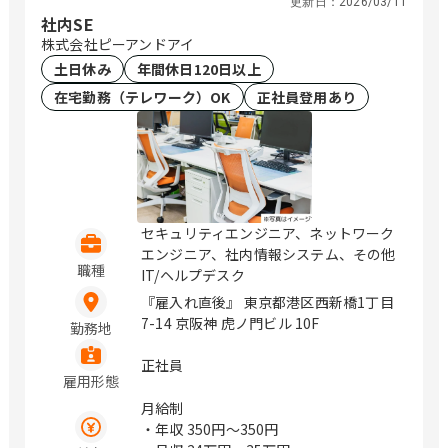
更新日：
2026/03/11
社内SE
株式会社ピーアンドアイ
土日休み
年間休日120日以上
在宅勤務（テレワーク）OK
正社員登用あり
セキュリティエンジニア、ネットワーク
エンジニア、社内情報システム、その他
職種
IT/ヘルプデスク
『雇入れ直後』 東京都港区西新橋1丁目
7-14 京阪神 虎ノ門ビル 10F
勤務地
正社員
雇用形態
月給制
・年収
350円〜350円