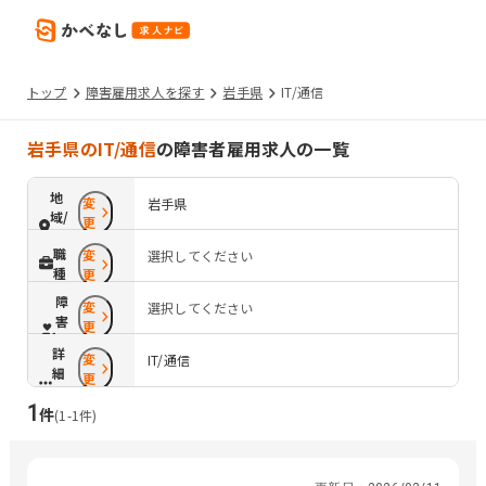
トップ
障害雇用求人を探す
岩手県
IT/通信
岩手県のIT/通信
の障害者雇用求人の一覧
地
変
岩手県
域/
更
路
職
変
選択してください
線
種
更
障
変
選択してください
害
更
配
詳
変
慮
IT/通信
細
更
条
1
件
件
(
1
-
1
件)