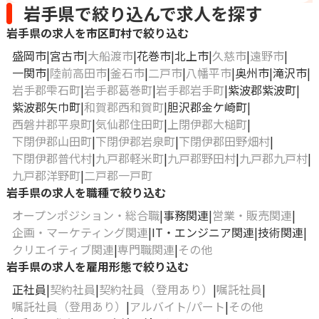
岩手県で絞り込んで求人を探す
岩手県の求人を市区町村で絞り込む
盛岡市
宮古市
大船渡市
花巻市
北上市
久慈市
遠野市
一関市
陸前高田市
釜石市
二戸市
八幡平市
奥州市
滝沢市
岩手郡雫石町
岩手郡葛巻町
岩手郡岩手町
紫波郡紫波町
紫波郡矢巾町
和賀郡西和賀町
胆沢郡金ケ崎町
西磐井郡平泉町
気仙郡住田町
上閉伊郡大槌町
下閉伊郡山田町
下閉伊郡岩泉町
下閉伊郡田野畑村
下閉伊郡普代村
九戸郡軽米町
九戸郡野田村
九戸郡九戸村
九戸郡洋野町
二戸郡一戸町
岩手県の求人を職種で絞り込む
オープンポジション・総合職
事務関連
営業・販売関連
企画・マーケティング関連
IT・エンジニア関連
技術関連
クリエイティブ関連
専門職関連
その他
岩手県の求人を雇用形態で絞り込む
正社員
契約社員
契約社員（登用あり）
嘱託社員
嘱託社員（登用あり）
アルバイト/パート
その他