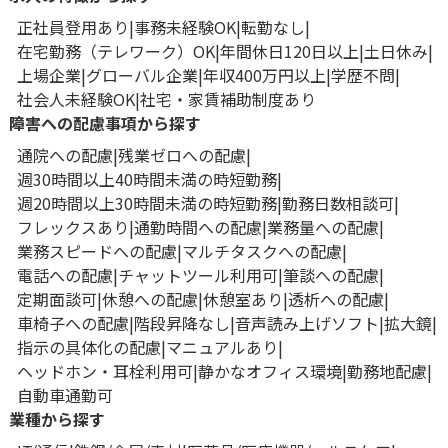
正社員登用あり
事務未経験OK
転勤なし
在宅勤務（テレワーク）OK
年間休日120日以上
土日休み
上場企業
グローバル企業
年収400万円以上
学歴不問
社会人未経験OK
社宅・家賃補助制度あり
障害への配慮事項から探す
通院への配慮
残業ゼロへの配慮
週30時間以上40時間未満の時短勤務
週20時間以上30時間未満の時短勤務
勤務日数相談可
フレックスあり
通勤時間への配慮
業務量への配慮
業務スピードへの配慮
マルチタスクへの配慮
電話への配慮
チャットツール利用可
筆談への配慮
定期面談可
休憩への配慮
休憩室あり
透析への配慮
車椅子への配慮
階段昇降なし
音声読み上げソフト
拡大鏡
指示の具体化の配慮
マニュアルあり
ヘッドホン・耳栓利用可
静かなオフィス環境
勤務地配慮
自動車通勤可
業種から探す