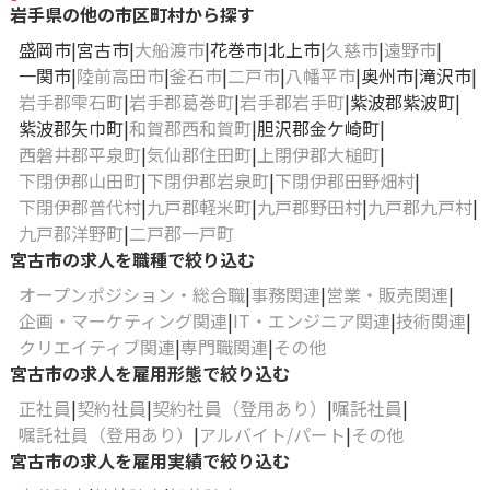
岩手県の他の市区町村から探す
盛岡市
宮古市
大船渡市
花巻市
北上市
久慈市
遠野市
一関市
陸前高田市
釜石市
二戸市
八幡平市
奥州市
滝沢市
岩手郡雫石町
岩手郡葛巻町
岩手郡岩手町
紫波郡紫波町
紫波郡矢巾町
和賀郡西和賀町
胆沢郡金ケ崎町
西磐井郡平泉町
気仙郡住田町
上閉伊郡大槌町
下閉伊郡山田町
下閉伊郡岩泉町
下閉伊郡田野畑村
下閉伊郡普代村
九戸郡軽米町
九戸郡野田村
九戸郡九戸村
九戸郡洋野町
二戸郡一戸町
宮古市の求人を職種で絞り込む
オープンポジション・総合職
事務関連
営業・販売関連
企画・マーケティング関連
IT・エンジニア関連
技術関連
クリエイティブ関連
専門職関連
その他
宮古市の求人を雇用形態で絞り込む
正社員
契約社員
契約社員（登用あり）
嘱託社員
嘱託社員（登用あり）
アルバイト/パート
その他
宮古市の求人を雇用実績で絞り込む