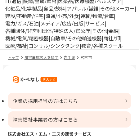
IT/通信
鉄鋼/金属/素材
医薬品/医療機器/ヘルスケア
化粧品/化学製品
食品/飲料
アパレル/繊維
その他メーカー
建設/不動産/住宅
流通/小売/外食
運輸/物流/倉庫
電力/ガス/石油
メディア/広告/出版
サービス
各種団体/非営利団体/特殊法人/官公庁
その他
金融
機械/電気/精密機器
自動車/その他輸送機器
商社/卸
医療/福祉
コンサル/シンクタンク
教育/各種スクール
トップ
障害雇用求人を探す
岩手県
宮古市
企業の採用担当の方はこちら
障害福祉事業者の方はこちら
株式会社エス・エム・エスの運営サービス