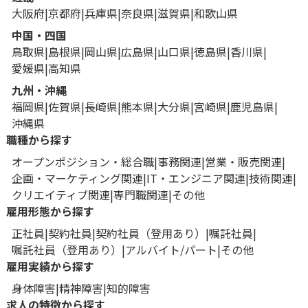
大阪府
京都府
兵庫県
奈良県
滋賀県
和歌山県
中国・四国
鳥取県
島根県
岡山県
広島県
山口県
徳島県
香川県
愛媛県
高知県
九州・沖縄
福岡県
佐賀県
長崎県
熊本県
大分県
宮崎県
鹿児島県
沖縄県
職種から探す
オープンポジション・総合職
事務関連
営業・販売関連
企画・マーケティング関連
IT・エンジニア関連
技術関連
クリエイティブ関連
専門職関連
その他
雇用形態から探す
正社員
契約社員
契約社員（登用あり）
嘱託社員
嘱託社員（登用あり）
アルバイト/パート
その他
雇用実績から探す
身体障害
精神障害
知的障害
求人の特徴から探す