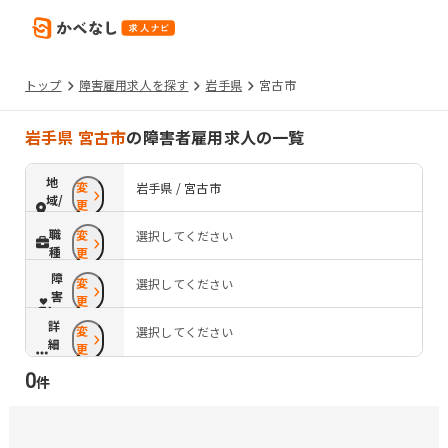
トップ
障害雇用求人を探す
岩手県
宮古市
岩手県 宮古市
の障害者雇用求人の一覧
地
変
岩手県 / 宮古市
域/
更
路
職
変
選択してください
線
種
更
障
変
選択してください
害
更
配
詳
変
慮
選択してください
細
更
条
0
件
件