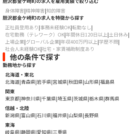
胆沢郡金ケ崎町の求人を雇用実績で絞り込む
身体障害
精神障害
知的障害
胆沢郡金ケ崎町の求人を特徴から探す
正社員登用あり
事務未経験OK
転勤なし
在宅勤務（テレワーク）OK
年間休日120日以上
土日休み
上場企業
グローバル企業
年収400万円以上
学歴不問
社会人未経験OK
社宅・家賃補助制度あり
他の条件で探す
勤務地から探す
北海道・東北
北海道
青森県
岩手県
宮城県
秋田県
山形県
福島県
関東
東京都
神奈川県
千葉県
埼玉県
茨城県
栃木県
群馬県
信越・北陸
新潟県
富山県
石川県
福井県
山梨県
長野県
東海
岐阜県
静岡県
愛知県
三重県