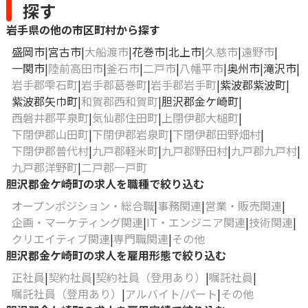
探す
岩手県の他の市区町村から探す
盛岡市
宮古市
大船渡市
花巻市
北上市
久慈市
遠野市
一関市
陸前高田市
釜石市
二戸市
八幡平市
奥州市
滝沢市
岩手郡雫石町
岩手郡葛巻町
岩手郡岩手町
紫波郡紫波町
紫波郡矢巾町
和賀郡西和賀町
胆沢郡金ケ崎町
西磐井郡平泉町
気仙郡住田町
上閉伊郡大槌町
下閉伊郡山田町
下閉伊郡岩泉町
下閉伊郡田野畑村
下閉伊郡普代村
九戸郡軽米町
九戸郡野田村
九戸郡九戸村
九戸郡洋野町
二戸郡一戸町
胆沢郡金ケ崎町の求人を職種で絞り込む
オープンポジション・総合職
事務関連
営業・販売関連
企画・マーケティング関連
IT・エンジニア関連
技術関連
クリエイティブ関連
専門職関連
その他
胆沢郡金ケ崎町の求人を雇用形態で絞り込む
正社員
契約社員
契約社員（登用あり）
嘱託社員
嘱託社員（登用あり）
アルバイト/パート
その他