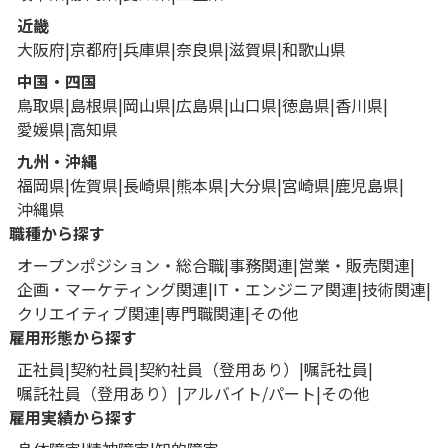
近畿
大阪府
京都府
兵庫県
奈良県
滋賀県
和歌山県
中国・四国
鳥取県
島根県
岡山県
広島県
山口県
徳島県
香川県
愛媛県
高知県
九州・沖縄
福岡県
佐賀県
長崎県
熊本県
大分県
宮崎県
鹿児島県
沖縄県
職種から探す
オープンポジション・総合職
事務関連
営業・販売関連
企画・マーケティング関連
IT・エンジニア関連
技術関連
クリエイティブ関連
専門職関連
その他
雇用形態から探す
正社員
契約社員
契約社員（登用あり）
嘱託社員
嘱託社員（登用あり）
アルバイト/パート
その他
雇用実績から探す