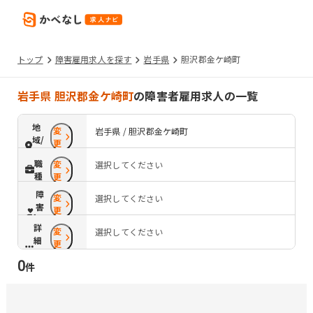
トップ
障害雇用求人を探す
岩手県
胆沢郡金ケ崎町
岩手県 胆沢郡金ケ崎町
の障害者雇用求人の一覧
地
変
岩手県 / 胆沢郡金ケ崎町
域/
更
路
職
変
選択してください
線
種
更
障
変
選択してください
害
更
配
詳
変
慮
選択してください
細
更
条
0
件
件