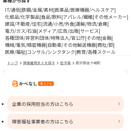
業種から探す
IT/通信
鉄鋼/金属/素材
医薬品/医療機器/ヘルスケア
化粧品/化学製品
食品/飲料
アパレル/繊維
その他メーカー
建設/不動産/住宅
流通/小売/外食
運輸/物流/倉庫
電力/ガス/石油
メディア/広告/出版
サービス
各種団体/非営利団体/特殊法人/官公庁
その他
金融
機械/電気/精密機器
自動車/その他輸送機器
商社/卸
医療/福祉
コンサル/シンクタンク
教育/各種スクール
トップ
障害雇用求人を探す
岩手県
胆沢郡金ケ崎町
企業の採用担当の方はこちら
障害福祉事業者の方はこちら