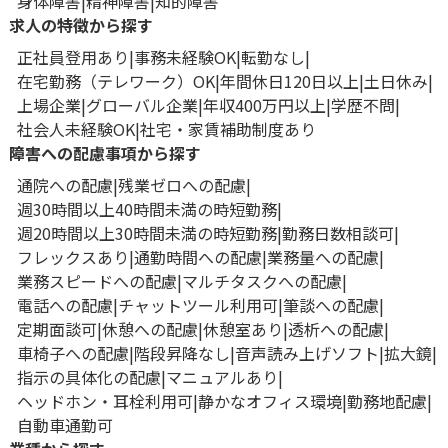
身体障害
精神障害
知的障害
求人の特徴から探す
正社員登用あり
事務未経験OK
転勤なし
在宅勤務（テレワーク）OK
年間休日120日以上
土日休み
上場企業
グローバル企業
年収400万円以上
学歴不問
社会人未経験OK
社宅・家賃補助制度あり
障害への配慮事項から探す
通院への配慮
残業ゼロへの配慮
週30時間以上40時間未満の時短勤務
週20時間以上30時間未満の時短勤務
勤務日数相談可
フレックスあり
通勤時間への配慮
業務量への配慮
業務スピードへの配慮
マルチタスクへの配慮
電話への配慮
チャットツール利用可
筆談への配慮
定期面談可
休憩への配慮
休憩室あり
透析への配慮
車椅子への配慮
階段昇降なし
音声読み上げソフト
拡大鏡
指示の具体化の配慮
マニュアルあり
ヘッドホン・耳栓利用可
静かなオフィス環境
勤務地配慮
自動車通勤可