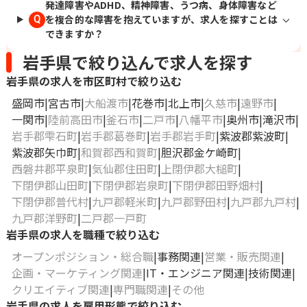
発達障害やADHD、精神障害、うつ病、身体障害など
を複合的な障害を抱えていますが、求人を探すことは
Q
できますか？
岩手県で絞り込んで求人を探す
岩手県の求人を市区町村で絞り込む
盛岡市
宮古市
大船渡市
花巻市
北上市
久慈市
遠野市
一関市
陸前高田市
釜石市
二戸市
八幡平市
奥州市
滝沢市
岩手郡雫石町
岩手郡葛巻町
岩手郡岩手町
紫波郡紫波町
紫波郡矢巾町
和賀郡西和賀町
胆沢郡金ケ崎町
西磐井郡平泉町
気仙郡住田町
上閉伊郡大槌町
下閉伊郡山田町
下閉伊郡岩泉町
下閉伊郡田野畑村
下閉伊郡普代村
九戸郡軽米町
九戸郡野田村
九戸郡九戸村
九戸郡洋野町
二戸郡一戸町
岩手県の求人を職種で絞り込む
オープンポジション・総合職
事務関連
営業・販売関連
企画・マーケティング関連
IT・エンジニア関連
技術関連
クリエイティブ関連
専門職関連
その他
岩手県の求人を雇用形態で絞り込む