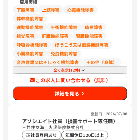
雇用実績
葉、埼玉は248,700円
下肢障害
上肢障害
心臓機能障害
体幹機能障害
運動機能障害
平衡機能障害
聴覚障害
視覚障害
肝臓機能障害
腎臓機能障害
呼吸器機能障害
ぼうこう又は直腸機能障害
小腸機能障害
免疫機能障害
音声言語又はそしゃく機能障害
その他（身体）
全て表示(12件)
この求人に問い合わせる（無料）
詳細を見る
更新日：
2026/07/08
アソシエイト社員（損害サポート専任職）
三井住友海上火災保険株式会社
正社員登用あり
年間休日120日以上