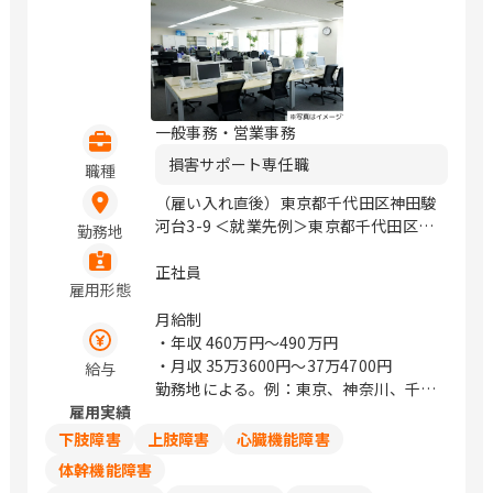
一般事務・営業事務
損害サポート専任職
職種
（雇い入れ直後）東京都千代田区神田駿
河台3-9 ＜就業先例＞東京都千代田区神
勤務地
田駿河台3-9 / 御茶ノ水、小川町、淡路
町
正社員
雇用形態
月給制
・年収
460万円〜490万円
・月収
35万3600円〜37万4700円
給与
勤務地による。例：東京、神奈川、千
雇用実績
葉、埼玉は374,700円
下肢障害
上肢障害
心臓機能障害
体幹機能障害