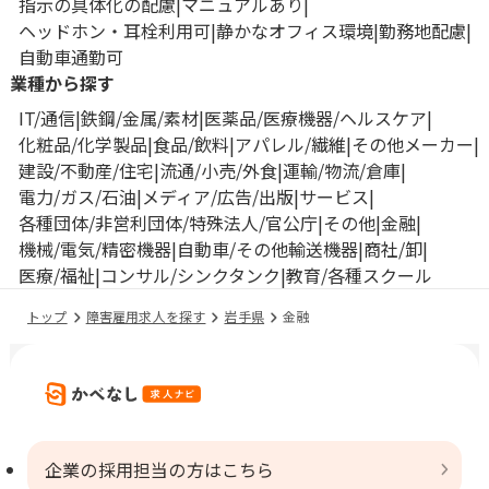
指示の具体化の配慮
マニュアルあり
ヘッドホン・耳栓利用可
静かなオフィス環境
勤務地配慮
自動車通勤可
業種から探す
IT/通信
鉄鋼/金属/素材
医薬品/医療機器/ヘルスケア
化粧品/化学製品
食品/飲料
アパレル/繊維
その他メーカー
建設/不動産/住宅
流通/小売/外食
運輸/物流/倉庫
電力/ガス/石油
メディア/広告/出版
サービス
各種団体/非営利団体/特殊法人/官公庁
その他
金融
機械/電気/精密機器
自動車/その他輸送機器
商社/卸
医療/福祉
コンサル/シンクタンク
教育/各種スクール
トップ
障害雇用求人を探す
岩手県
金融
企業の採用担当の方はこちら