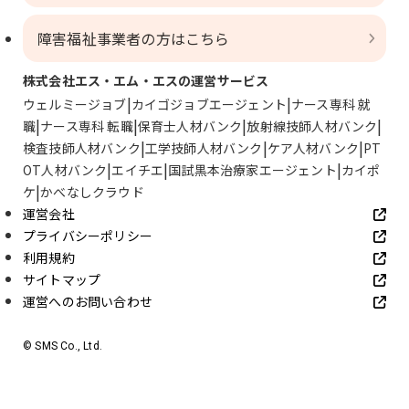
障害福祉事業者の方はこちら
株式会社エス・エム・エスの運営サービス
ウェルミージョブ
カイゴジョブエージェント
ナース専科 就
職
ナース専科 転職
保育士人材バンク
放射線技師人材バンク
検査技師人材バンク
工学技師人材バンク
ケア人材バンク
PT
OT人材バンク
エイチエ
国試黒本治療家エージェント
カイポ
ケ
かべなしクラウド
運営会社
プライバシーポリシー
利用規約
サイトマップ
運営へのお問い合わせ
© SMS Co., Ltd.