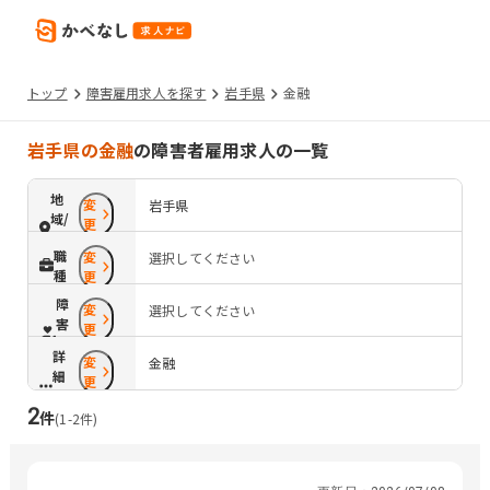
トップ
障害雇用求人を探す
岩手県
金融
岩手県の金融
の障害者雇用求人の一覧
地
変
岩手県
域/
更
路
職
変
選択してください
線
種
更
障
変
選択してください
害
更
配
詳
変
慮
金融
細
更
条
2
件
件
(
1
-
2
件)