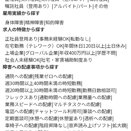
嘱託社員（登用あり）
アルバイト/パート
その他
雇用実績から探す
身体障害
精神障害
知的障害
求人の特徴から探す
正社員登用あり
事務未経験OK
転勤なし
在宅勤務（テレワーク）OK
年間休日120日以上
土日休み
上場企業
グローバル企業
年収400万円以上
学歴不問
社会人未経験OK
社宅・家賃補助制度あり
障害への配慮事項から探す
通院への配慮
残業ゼロへの配慮
週30時間以上40時間未満の時短勤務
週20時間以上30時間未満の時短勤務
勤務日数相談可
フレックスあり
通勤時間への配慮
業務量への配慮
業務スピードへの配慮
マルチタスクへの配慮
電話への配慮
チャットツール利用可
筆談への配慮
定期面談可
休憩への配慮
休憩室あり
透析への配慮
車椅子への配慮
階段昇降なし
音声読み上げソフト
拡大鏡