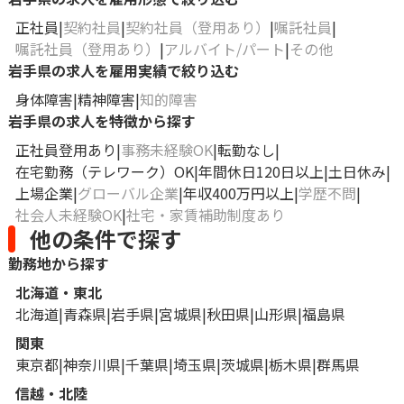
正社員
契約社員
契約社員（登用あり）
嘱託社員
嘱託社員（登用あり）
アルバイト/パート
その他
岩手県の求人を雇用実績で絞り込む
身体障害
精神障害
知的障害
岩手県の求人を特徴から探す
正社員登用あり
事務未経験OK
転勤なし
在宅勤務（テレワーク）OK
年間休日120日以上
土日休み
上場企業
グローバル企業
年収400万円以上
学歴不問
社会人未経験OK
社宅・家賃補助制度あり
他の条件で探す
勤務地から探す
北海道・東北
北海道
青森県
岩手県
宮城県
秋田県
山形県
福島県
関東
東京都
神奈川県
千葉県
埼玉県
茨城県
栃木県
群馬県
信越・北陸