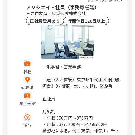
更新日：
2026/07/08
アソシエイト社員（事務専任職）
三井住友海上火災保険株式会社
正社員登用あり
年間休日120日以上
一般事務・営業事務
職種
（雇い入れ直後）東京都千代田区神田駿
河台3-9 / 御茶ノ水、小川町、淡路町
勤務地
正社員
雇用形態
月給制
・年収
350万円〜375万円
・月収
23万2700円〜24万8700円
給与
勤務地による。例：東京、神奈川、千