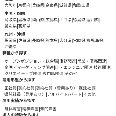
大阪府
京都府
兵庫県
奈良県
滋賀県
和歌山県
中国・四国
鳥取県
島根県
岡山県
広島県
山口県
徳島県
香川県
愛媛県
高知県
九州・沖縄
福岡県
佐賀県
長崎県
熊本県
大分県
宮崎県
鹿児島県
沖縄県
職種から探す
オープンポジション・総合職
事務関連
営業・販売関連
企画・マーケティング関連
IT・エンジニア関連
技術関連
クリエイティブ関連
専門職関連
その他
雇用形態から探す
正社員
契約社員
契約社員（登用あり）
嘱託社員
嘱託社員（登用あり）
アルバイト/パート
その他
雇用実績から探す
身体障害
精神障害
知的障害
求人の特徴から探す