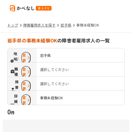
トップ
障害雇用求人を探す
岩手県
事務未経験OK
岩手県の事務未経験OK
の障害者雇用求人の一覧
地
変
岩手県
域/
更
路
職
変
選択してください
線
種
更
障
変
選択してください
害
更
配
詳
変
慮
事務未経験OK
細
更
条
0
件
件