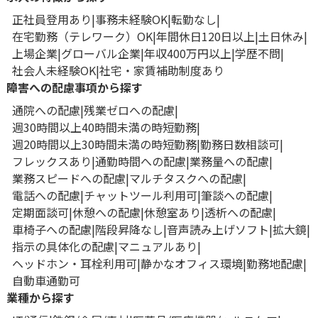
正社員登用あり
事務未経験OK
転勤なし
在宅勤務（テレワーク）OK
年間休日120日以上
土日休み
上場企業
グローバル企業
年収400万円以上
学歴不問
社会人未経験OK
社宅・家賃補助制度あり
障害への配慮事項から探す
通院への配慮
残業ゼロへの配慮
週30時間以上40時間未満の時短勤務
週20時間以上30時間未満の時短勤務
勤務日数相談可
フレックスあり
通勤時間への配慮
業務量への配慮
業務スピードへの配慮
マルチタスクへの配慮
電話への配慮
チャットツール利用可
筆談への配慮
定期面談可
休憩への配慮
休憩室あり
透析への配慮
車椅子への配慮
階段昇降なし
音声読み上げソフト
拡大鏡
指示の具体化の配慮
マニュアルあり
ヘッドホン・耳栓利用可
静かなオフィス環境
勤務地配慮
自動車通勤可
業種から探す