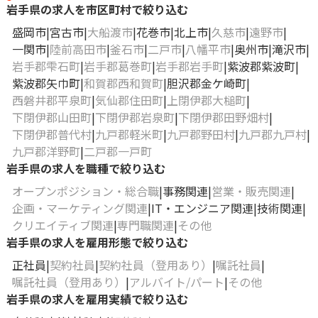
岩手県の求人を市区町村で絞り込む
盛岡市
宮古市
大船渡市
花巻市
北上市
久慈市
遠野市
一関市
陸前高田市
釜石市
二戸市
八幡平市
奥州市
滝沢市
岩手郡雫石町
岩手郡葛巻町
岩手郡岩手町
紫波郡紫波町
紫波郡矢巾町
和賀郡西和賀町
胆沢郡金ケ崎町
西磐井郡平泉町
気仙郡住田町
上閉伊郡大槌町
下閉伊郡山田町
下閉伊郡岩泉町
下閉伊郡田野畑村
下閉伊郡普代村
九戸郡軽米町
九戸郡野田村
九戸郡九戸村
九戸郡洋野町
二戸郡一戸町
岩手県の求人を職種で絞り込む
オープンポジション・総合職
事務関連
営業・販売関連
企画・マーケティング関連
IT・エンジニア関連
技術関連
クリエイティブ関連
専門職関連
その他
岩手県の求人を雇用形態で絞り込む
正社員
契約社員
契約社員（登用あり）
嘱託社員
嘱託社員（登用あり）
アルバイト/パート
その他
岩手県の求人を雇用実績で絞り込む