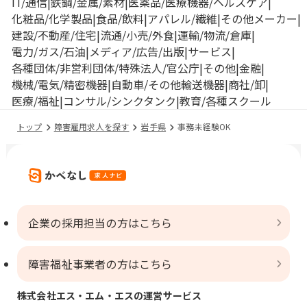
IT/通信
鉄鋼/金属/素材
医薬品/医療機器/ヘルスケア
化粧品/化学製品
食品/飲料
アパレル/繊維
その他メーカー
建設/不動産/住宅
流通/小売/外食
運輸/物流/倉庫
電力/ガス/石油
メディア/広告/出版
サービス
各種団体/非営利団体/特殊法人/官公庁
その他
金融
機械/電気/精密機器
自動車/その他輸送機器
商社/卸
医療/福祉
コンサル/シンクタンク
教育/各種スクール
トップ
障害雇用求人を探す
岩手県
事務未経験OK
企業の採用担当の方はこちら
障害福祉事業者の方はこちら
株式会社エス・エム・エスの運営サービス