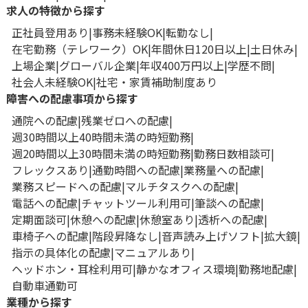
求人の特徴から探す
正社員登用あり
事務未経験OK
転勤なし
在宅勤務（テレワーク）OK
年間休日120日以上
土日休み
上場企業
グローバル企業
年収400万円以上
学歴不問
社会人未経験OK
社宅・家賃補助制度あり
障害への配慮事項から探す
通院への配慮
残業ゼロへの配慮
週30時間以上40時間未満の時短勤務
週20時間以上30時間未満の時短勤務
勤務日数相談可
フレックスあり
通勤時間への配慮
業務量への配慮
業務スピードへの配慮
マルチタスクへの配慮
電話への配慮
チャットツール利用可
筆談への配慮
定期面談可
休憩への配慮
休憩室あり
透析への配慮
車椅子への配慮
階段昇降なし
音声読み上げソフト
拡大鏡
指示の具体化の配慮
マニュアルあり
ヘッドホン・耳栓利用可
静かなオフィス環境
勤務地配慮
自動車通勤可
業種から探す