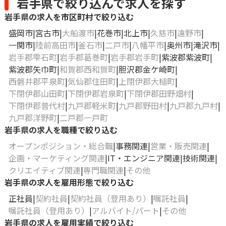
岩手県で絞り込んで求人を探す
岩手県の求人を市区町村で絞り込む
盛岡市
宮古市
大船渡市
花巻市
北上市
久慈市
遠野市
一関市
陸前高田市
釜石市
二戸市
八幡平市
奥州市
滝沢市
岩手郡雫石町
岩手郡葛巻町
岩手郡岩手町
紫波郡紫波町
紫波郡矢巾町
和賀郡西和賀町
胆沢郡金ケ崎町
西磐井郡平泉町
気仙郡住田町
上閉伊郡大槌町
下閉伊郡山田町
下閉伊郡岩泉町
下閉伊郡田野畑村
下閉伊郡普代村
九戸郡軽米町
九戸郡野田村
九戸郡九戸村
九戸郡洋野町
二戸郡一戸町
岩手県の求人を職種で絞り込む
オープンポジション・総合職
事務関連
営業・販売関連
企画・マーケティング関連
IT・エンジニア関連
技術関連
クリエイティブ関連
専門職関連
その他
岩手県の求人を雇用形態で絞り込む
正社員
契約社員
契約社員（登用あり）
嘱託社員
嘱託社員（登用あり）
アルバイト/パート
その他
岩手県の求人を雇用実績で絞り込む