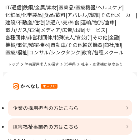
IT/通信
鉄鋼/金属/素材
医薬品/医療機器/ヘルスケア
化粧品/化学製品
食品/飲料
アパレル/繊維
その他メーカー
建設/不動産/住宅
流通/小売/外食
運輸/物流/倉庫
電力/ガス/石油
メディア/広告/出版
サービス
各種団体/非営利団体/特殊法人/官公庁
その他
金融
機械/電気/精密機器
自動車/その他輸送機器
商社/卸
医療/福祉
コンサル/シンクタンク
教育/各種スクール
トップ
障害雇用求人を探す
岩手県
社宅・家賃補助制度あり
企業の採用担当の方はこちら
障害福祉事業者の方はこちら