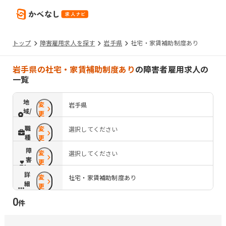
トップ
障害雇用求人を探す
岩手県
社宅・家賃補助制度あり
岩手県の社宅・家賃補助制度あり
の障害者雇用求人の
一覧
地
変
岩手県
域/
更
路
職
変
選択してください
線
種
更
障
変
選択してください
害
更
配
詳
変
慮
社宅・家賃補助制度あり
細
更
条
0
件
件