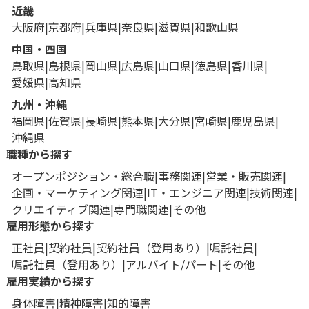
近畿
大阪府
京都府
兵庫県
奈良県
滋賀県
和歌山県
中国・四国
鳥取県
島根県
岡山県
広島県
山口県
徳島県
香川県
愛媛県
高知県
九州・沖縄
福岡県
佐賀県
長崎県
熊本県
大分県
宮崎県
鹿児島県
沖縄県
職種から探す
オープンポジション・総合職
事務関連
営業・販売関連
企画・マーケティング関連
IT・エンジニア関連
技術関連
クリエイティブ関連
専門職関連
その他
雇用形態から探す
正社員
契約社員
契約社員（登用あり）
嘱託社員
嘱託社員（登用あり）
アルバイト/パート
その他
雇用実績から探す
身体障害
精神障害
知的障害