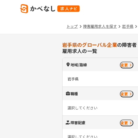
トップ
障害雇用求人を探す
岩手県
岩手県のグローバル企業
の障害者
雇用求人の一覧
地域/路線
変更
岩手県
職種
変更
選択してください
障害配慮
変更
選択してください