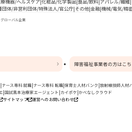
医療機器/ヘルスケア
化粧品/化学製品
食品/飲料
アパレル/繊維
種団体/非営利団体/特殊法人/官公庁
その他
金融
機械/電気/精
グローバル企業
障害福祉事業者の方はこち
ト
ナース専科 就職
ナース専科 転職
保育士人材バンク
放射線技師人材
エ
国試黒本治療家エージェント
カイポケ
かべなしクラウド
サイトマップ
運営へのお問い合わせ