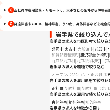
正社員や在宅勤務・リモート可、大手などの条件から障害者
Q
発達障害やADHD、精神障害、うつ病、身体障害などを複合
Q
岩手県で絞り込んで
岩手県の求人を市区町村で絞り込
盛岡市
宮古市
大船渡市
花巻市
和賀郡西和賀町
胆沢郡金ケ崎町
九戸郡九戸村
九戸郡洋野町
二戸
岩手県の求人を職種で絞り込む
オープンポジション・総合職
事
岩手県の求人を雇用形態で絞り込
正社員
契約社員
契約社員（登用
岩手県の求人を雇用実績で絞り込
身体障害
精神障害
知的障害
岩手県の求人を特徴から探す