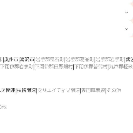
市
奥州市
滝沢市
岩手郡雫石町
岩手郡葛巻町
岩手郡岩手町
紫
下閉伊郡岩泉町
下閉伊郡田野畑村
下閉伊郡普代村
九戸郡軽米
ニア関連
技術関連
クリエイティブ関連
専門職関連
その他
の他