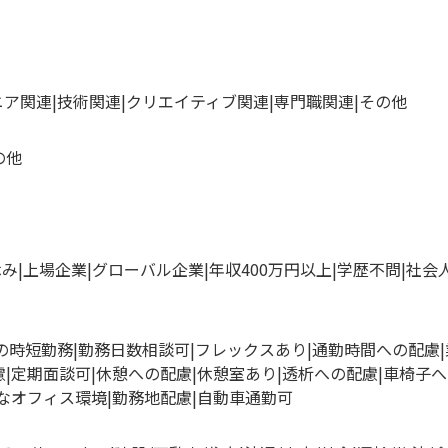
ニア関連
技術関連
クリエイティブ関連
専門職関連
その他
の他
休み
上場企業
グローバル企業
年収400万円以上
学歴不問
社会
満の時短勤務
勤務日数相談可
フレックスあり
通勤時間への配慮
慮
定期面談可
休憩への配慮
休憩室あり
透析への配慮
車椅子へ
なオフィス環境
勤務地配慮
自動車通勤可