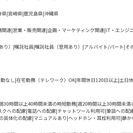
分県
宮崎県
鹿児島県
沖縄県
務関連
営業・販売関連
企画・マーケティング関連
IT・エンジ
あり）
嘱託社員
嘱託社員（登用あり）
アルバイト/パート
そ
転勤なし
在宅勤務（テレワーク）OK
年間休日120日以上
土日
週30時間以上40時間未満の時短勤務
週20時間以上30時間未
スクへの配慮
電話への配慮
チャットツール利用可
筆談への配
の具体化の配慮
マニュアルあり
ヘッドホン・耳栓利用可
静か