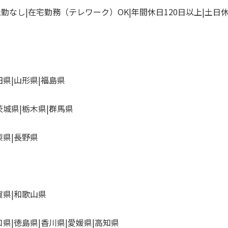
転勤なし
在宅勤務（テレワーク）OK
年間休日120日以上
土日
田県
山形県
福島県
茨城県
栃木県
群馬県
梨県
長野県
賀県
和歌山県
口県
徳島県
香川県
愛媛県
高知県