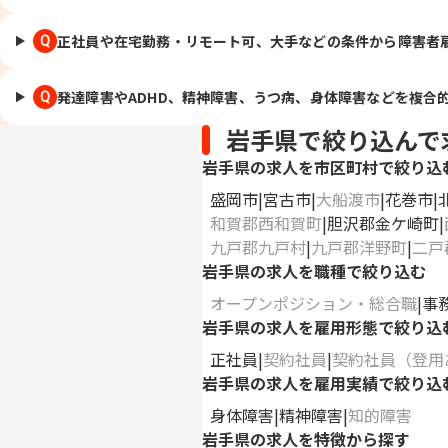
正社員や在宅勤務・リモート可、大手などの条件から障害者
Q
発達障害やADHD、精神障害、うつ病、身体障害などを複合
Q
岩手県で絞り込んで
岩手県の求人を市区町村で絞り込
盛岡市
宮古市
大船渡市
花巻市
和賀郡西和賀町
胆沢郡金ケ崎町
九戸郡九戸村
九戸郡洋野町
二戸
岩手県の求人を職種で絞り込む
オープンポジション・総合職
事
岩手県の求人を雇用形態で絞り込
正社員
契約社員
契約社員（登用
岩手県の求人を雇用実績で絞り込
身体障害
精神障害
知的障害
岩手県の求人を特徴から探す