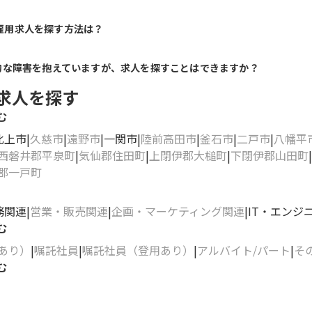
雇用求人を探す方法は？
的な障害を抱えていますが、求人を探すことはできますか？
求人を探す
む
北上市
久慈市
遠野市
一関市
陸前高田市
釜石市
二戸市
八幡平
西磐井郡平泉町
気仙郡住田町
上閉伊郡大槌町
下閉伊郡山田町
郡一戸町
務関連
営業・販売関連
企画・マーケティング関連
IT・エンジ
む
あり）
嘱託社員
嘱託社員（登用あり）
アルバイト/パート
そ
む