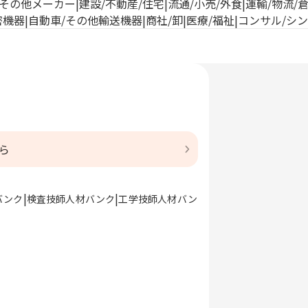
その他メーカー
建設/不動産/住宅
流通/小売/外食
運輸/物流/
密機器
自動車/その他輸送機器
商社/卸
医療/福祉
コンサル/シ
ら
バンク
検査技師人材バンク
工学技師人材バン