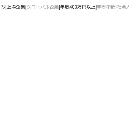
休み
上場企業
グローバル企業
年収400万円以上
学歴不問
社会