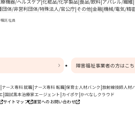
医療機器/ヘルスケア
化粧品/化学製品
食品/飲料
アパレル/繊維
種団体/非営利団体/特殊法人/官公庁
その他
金融
機械/電気/精
嘱託社員
障害福祉事業者の方はこち
ト
ナース専科 就職
ナース専科 転職
保育士人材バンク
放射線技師人材
エ
国試黒本治療家エージェント
カイポケ
かべなしクラウド
サイトマップ
運営へのお問い合わせ