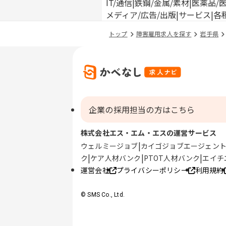
IT/通信
鉄鋼/金属/素材
医薬品/
メディア/広告/出版
サービス
各
トップ
障害雇用求人を探す
岩手県
企業の採用担当の方はこちら
株式会社エス・エム・エスの運営サービス
ウェルミージョブ
カイゴジョブエージェン
ク
ケア人材バンク
PTOT人材バンク
エイチ
運営会社
プライバシーポリシー
利用規約
© SMS Co., Ltd.