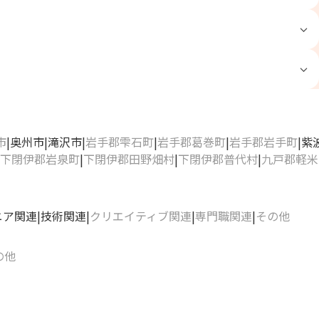
市
奥州市
滝沢市
岩手郡雫石町
岩手郡葛巻町
岩手郡岩手町
紫
下閉伊郡岩泉町
下閉伊郡田野畑村
下閉伊郡普代村
九戸郡軽米
ニア関連
技術関連
クリエイティブ関連
専門職関連
その他
の他