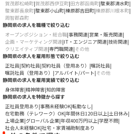
賀茂郡松崎町
賀茂郡西伊豆町
田方郡函南町
駿東郡清水町
駿東郡長泉町
駿東郡小山町
榛原郡吉田町
榛原郡川根本町
周智郡森町
静岡県の求人を職種で絞り込む
オープンポジション・総合職
事務関連
営業・販売関連
企画・マーケティング関連
IT・エンジニア関連
技術関連
クリエイティブ関連
専門職関連
その他
静岡県の求人を雇用形態で絞り込む
正社員
契約社員
契約社員（登用あり）
嘱託社員
嘱託社員（登用あり）
アルバイト/パート
その他
静岡県の求人を雇用実績で絞り込む
身体障害
精神障害
知的障害
静岡県の求人を特徴から探す
正社員登用あり
事務未経験OK
転勤なし
在宅勤務（テレワーク）OK
年間休日120日以上
土日休み
上場企業
グローバル企業
年収400万円以上
学歴不問
社会人未経験OK
社宅・家賃補助制度あり