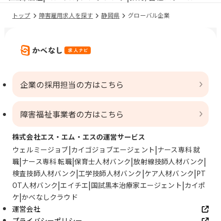
トップ
障害雇用求人を探す
静岡県
グローバル企業
企業の採用担当の方はこちら
障害福祉事業者の方はこちら
株式会社エス・エム・エスの運営サービス
ウェルミージョブ
カイゴジョブエージェント
ナース専科 就
職
ナース専科 転職
保育士人材バンク
放射線技師人材バンク
検査技師人材バンク
工学技師人材バンク
ケア人材バンク
PT
OT人材バンク
エイチエ
国試黒本治療家エージェント
カイポ
ケ
かべなしクラウド
運営会社
プライバシーポリシー