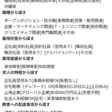
福岡県
佐賀県
長崎県
熊本県
大分県
宮崎県
鹿児島県
沖縄県
職種から探す
オープンポジション・総合職
事務関連
営業・販売関連
企画・マーケティング関連
IT・エンジニア関連
技術関連
クリエイティブ関連
専門職関連
その他
雇用形態から探す
正社員
契約社員
契約社員（登用あり）
嘱託社員
嘱託社員（登用あり）
アルバイト/パート
その他
雇用実績から探す
身体障害
精神障害
知的障害
求人の特徴から探す
正社員登用あり
事務未経験OK
転勤なし
在宅勤務（テレワーク）OK
年間休日120日以上
土日休み
上場企業
グローバル企業
年収400万円以上
学歴不問
社会人未経験OK
社宅・家賃補助制度あり
障害への配慮事項から探す