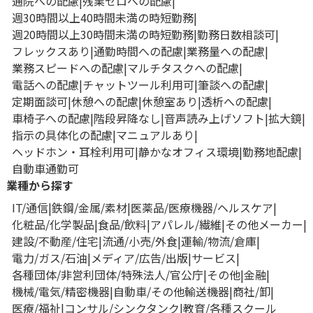
通院への配慮
残業ゼロへの配慮
週30時間以上40時間未満の時短勤務
週20時間以上30時間未満の時短勤務
勤務日数相談可
フレックスあり
通勤時間への配慮
業務量への配慮
業務スピードへの配慮
マルチタスクへの配慮
電話への配慮
チャットツール利用可
筆談への配慮
定期面談可
休憩への配慮
休憩室あり
透析への配慮
車椅子への配慮
階段昇降なし
音声読み上げソフト
拡大鏡
指示の具体化の配慮
マニュアルあり
ヘッドホン・耳栓利用可
静かなオフィス環境
勤務地配慮
自動車通勤可
業種から探す
IT/通信
鉄鋼/金属/素材
医薬品/医療機器/ヘルスケア
化粧品/化学製品
食品/飲料
アパレル/繊維
その他メーカー
建設/不動産/住宅
流通/小売/外食
運輸/物流/倉庫
電力/ガス/石油
メディア/広告/出版
サービス
各種団体/非営利団体/特殊法人/官公庁
その他
金融
機械/電気/精密機器
自動車/その他輸送機器
商社/卸
医療/福祉
コンサル/シンクタンク
教育/各種スクール