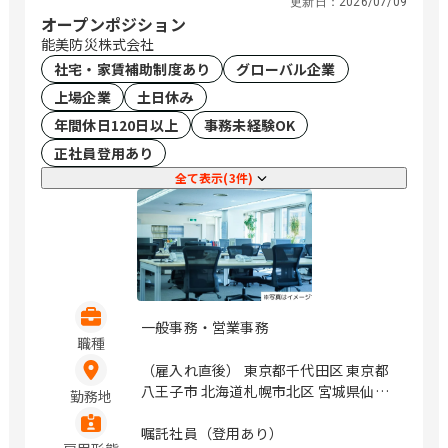
更新日：
2026/07/09
オープンポジション
能美防災株式会社
社宅・家賃補助制度あり
グローバル企業
上場企業
土日休み
年間休日120日以上
事務未経験OK
正社員登用あり
全て表示(3件)
一般事務・営業事務
職種
（雇入れ直後） 東京都千代田区 東京都
八王子市 北海道札幌市北区 宮城県仙台
勤務地
市青葉区 静岡県静岡市葵区 愛知県名古
屋市中村区 石川県金沢市 茨城県水戸市
嘱託社員（登用あり）