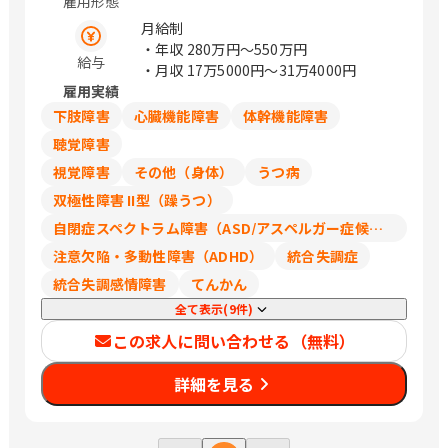
雇用形態
埼玉県さいたま市北区 千葉県千葉市中
央区 神奈川県横浜市西区 大阪府吹田市
月給制
広島県広島市東区 福岡県福岡市中央区
・年収
280万円〜550万円
給与
（変更の範囲）会社の指定する場所
・月収
17万5000円〜31万4000円
雇用実績
下肢障害
心臓機能障害
体幹機能障害
聴覚障害
視覚障害
その他（身体）
うつ病
双極性障害 II型（躁うつ）
自閉症スペクトラム障害（ASD/アスペルガー症候群/広汎性発達障害）
注意欠陥・多動性障害（ADHD）
統合失調症
統合失調感情障害
てんかん
全て表示(9件)
この求人に問い合わせる（無料）
詳細を見る