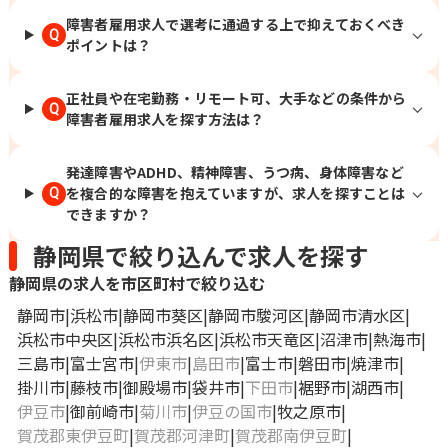
障害者雇用求人で選考に通過する上で抑えておくべき
Q
ポイントは？
正社員や在宅勤務・リモート可、大手などの条件から
Q
障害者雇用求人を探す方法は？
発達障害やADHD、精神障害、うつ病、身体障害など
を複合的な障害を抱えていますが、求人を探すことは
Q
できますか？
静岡県で絞り込んで求人を探す
静岡県の求人を市区町村で絞り込む
静岡市
浜松市
静岡市葵区
静岡市駿河区
静岡市清水区
浜松市中央区
浜松市浜名区
浜松市天竜区
沼津市
熱海市
三島市
富士宮市
伊東市
島田市
富士市
磐田市
焼津市
掛川市
藤枝市
御殿場市
袋井市
下田市
裾野市
湖西市
伊豆市
御前崎市
菊川市
伊豆の国市
牧之原市
賀茂郡東伊豆町
賀茂郡河津町
賀茂郡南伊豆町