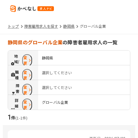
トップ
障害雇用求人を探す
静岡県
グローバル企業
静岡県のグローバル企業
の障害者雇用求人の一覧
地
変
静岡県
域/
更
路
職
変
選択してください
線
種
更
障
変
選択してください
害
更
配
詳
変
慮
グローバル企業
細
更
条
1
件
件
(
1
-
1
件)