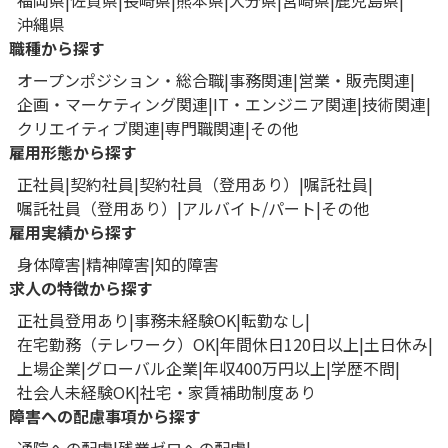
福岡県
佐賀県
長崎県
熊本県
大分県
宮崎県
鹿児島県
沖縄県
職種から探す
オープンポジション・総合職
事務関連
営業・販売関連
企画・マーケティング関連
IT・エンジニア関連
技術関連
クリエイティブ関連
専門職関連
その他
雇用形態から探す
正社員
契約社員
契約社員（登用あり）
嘱託社員
嘱託社員（登用あり）
アルバイト/パート
その他
雇用実績から探す
身体障害
精神障害
知的障害
求人の特徴から探す
正社員登用あり
事務未経験OK
転勤なし
在宅勤務（テレワーク）OK
年間休日120日以上
土日休み
上場企業
グローバル企業
年収400万円以上
学歴不問
社会人未経験OK
社宅・家賃補助制度あり
障害への配慮事項から探す