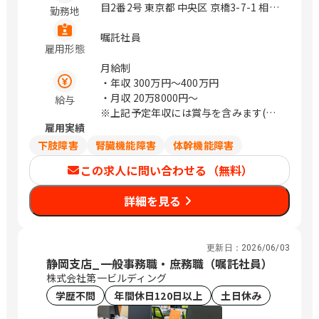
山形 山形市香澄町2-2-36 山形センター
目2番2号 東京都 中央区 京橋3-7-1 相互
勤務地
ビル2階 福島 郡山市中町10-10 メルフ郡
館110タワー 9階 神奈川県 川崎市幸区
山2階 いわき市平大町7-2 明治安田生命
堀川町580 ソリッドスクエア西館 1階 長
嘱託社員
いわきビル4階 茨城 水戸市南町3-4-14
雇用形態
野県 松本市 中央2-1-27 松本本町第一生
明治安田生命水戸南町ビル3階 つくば市
命ビルディング 6階 静岡県 静岡市駿河
月給制
学園南2-8-3つくばシティア・トワビル
区 南町18-1 サウスポット静岡 13階 広
・年収
300万円〜400万円
3階 群馬 太田市飯田町1005-2 太田東京
島県 広島市南区 比治山本町16-35 広島
・月収
20万8000円〜
給与
海上日動ビルディング4階 新潟 新潟市中
産業文化センター 12階 大阪府 大阪市淀
※上記予定年収には賞与を含みます(実
央区東大通1-3-8明治安田生命新潟駅前
川区 宮原3-5-24 新大阪第一生命ビルデ
雇用実績
績に応じて変動)
ビル4階 富山 富山市宝町1-3-10 明治安
ィング 7階 福岡県 福岡市博多区 店屋町
※上記給与は目安のため、スキル・経験
下肢障害
腎臓機能障害
体幹機能障害
田生命富山ビル11階 石川 金沢市広岡2-
8-24 九勧呉服町ビル 5階 鹿児島県 鹿児
等により決定します。
13-33 JR金沢駅西第三NKビル5階 福井
この求人に問い合わせる（無料）
島市 中央町9-1 鹿児島中央第一生命ビル
福井市大手2-7-15 明治安田生命福井ビ
ディング 6階 / 大崎、京橋、川崎、松
ル11階 長野 長野市新田町1508-2 明治安
詳細を見る
本、静岡、南区役所前、新大阪、鹿児島
田生命長野ビル4階 松本市大手3-4-5明
中央
治安田生命松本大手ビル1階 静岡 静岡市
駿河区森下町1-35静岡ＭＹタワー5階 沼
更新日：
2026/06/03
津市上土町14 明治安田生命沼津上土町
静岡支店_一般事務職・庶務職（嘱託社員）
ビル4階 愛知 名古屋市中村区椿町15-21
株式会社第一ビルディング
明治安田生命名古屋西口ビル9階 岡崎市
学歴不問
年間休日120日以上
土日休み
康生通南2-52明治安田生命岡崎ビル2階
三重 津市羽所町375 百五・明治安田ビ