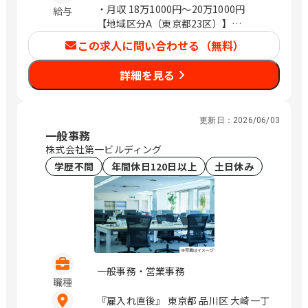
ビル18階 川崎市川崎区砂子2-4-13 川崎
・月収
18万1000円〜20万1000円
給与
ダイヤビル7階 横浜市中区長者町5-85
【地域区分A（東京都23区）】
三共横浜ビル11階 鎌倉市大船2-18-1 明
・年収2,814,000円（月給201,000円）
この求人に問い合わせる（無料）
治安田生命大船ビル2階 平塚市宮の前8-
【地域区分B（東京都23区以外・神奈川
16 明治安田生命平塚ビル2階 埼玉 熊谷
県・千葉県・埼玉県・愛知県・大阪
詳細を見る
市本町2-93 明治安田生命熊谷ビル2階
府）】
さいたま市浦和区高砂2-14-18 浦和高砂
・年収2,674,000円（月給191,000円）
センタービル5階 川越市脇田本町24-19
【地域区分C（上記以外の地域）】
更新日：
2026/06/03
明治安田生命川越ビル2階 草加市高砂2-
・年収2,534,000円（月給181,000円）
一般事務
9-2 アコス北館Ｎビル2階 千葉 千葉市中
株式会社第一ビルディング
央区本千葉町3-1 明治安田生命千葉ビル
学歴不問
年間休日120日以上
土日休み
2階 木更津市大和1-1-15 木更津カイセ
イビル2階 船橋市本町2-4-10 明治安田
生命船橋ビル2階 柏市末広町14-1 ＳＫ
柏ビル5階 成田市花崎町801 成田ＴＴビ
ル3階 北海道 旭川市三条通9丁目左1号
旭川三条緑橋ビル6階 苫小牧市表町2-1-
14 王子不動産第3ビル4階 函館市若松町
2-5 明治安田生命函館ビル1階 釧路市北
一般事務・営業事務
職種
大通10-2-1 新釧路道銀ビル10階 青森 八
戸市三日町2 明治安田生命八戸ビル5階
『雇入れ直後』 東京都 品川区 大崎一丁