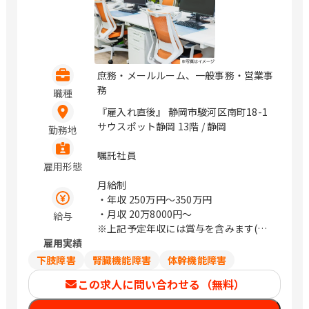
ル8階 四日市市朝日町1-3明治安田生命
四日市ビル1階 兵庫 神戸市中央区磯上通
8-3-5明治安田生命神戸ビル3階 奈良 奈
良市高天町22-2 明治安田生命奈良ビル4
階 和歌山 和歌山市六番丁17明治安田生
庶務・メールルーム、一般事務・営業事
命和歌山ビル2階 鳥取 鳥取市東品治町
務
職種
102 鳥取駅前ビル4階 島根 松江市朝日町
『雇入れ直後』 静岡市駿河区南町18-1
478-8 明治安田生命松江ビル2階 岡山 岡
サウスポット静岡 13階 / 静岡
山市北区駅前町1-9-15明治安田生命岡
勤務地
山ビル8階 広島 広島市東区二葉の里3-5-
嘱託社員
7 GRANODE広島11階 福山市昭和町2-3
雇用形態
福山ファインビル1階 山口 下関市南部町
月給制
19-7 明治安田生命下関ビル3階 周南市
・年収
250万円〜350万円
御幸通り1-11 新興ビル6階 徳島 徳島市
・月収
20万8000円〜
給与
東船場町2-37 明治安田生命徳島東船場
※上記予定年収には賞与を含みます(実
ビル3階 高知 高知市本町2-2-34 明治安
雇用実績
績に応じて変動)
田生命高知ビル3階 福岡 北九州市小倉北
※上記給与は目安のため、スキル・経験
区紺屋町9-1明治安田生命小倉ビル2階
下肢障害
腎臓機能障害
体幹機能障害
等により決定します。
久留米市本町4-33 明治安田生命久留米
この求人に問い合わせる（無料）
本町ビル5階 大分 大分市荷揚町1-30明
治安田生命大分ビル2階 （変更の範囲）