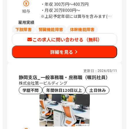
堀詰、旦過、平和通、久留米、花畑、大
区 南町18-1 サウスポット静岡 13階 広
・年収
300万円〜400万円
分、古国府
島県 広島市南区 比治山本町16-35 広島
・月収
20万8000円〜
給与
産業文化センター 12階 大阪府 大阪市淀
※上記予定年収には賞与を含みます(実
川区 宮原3-5-24 新大阪第一生命ビルデ
雇用実績
績に応じて変動)
ィング 7階 福岡県 福岡市博多区 店屋町
※上記給与は目安のため、スキル・経験
下肢障害
腎臓機能障害
体幹機能障害
8-24 九勧呉服町ビル 5階 鹿児島県 鹿児
等により決定します。
この求人に問い合わせる（無料）
島市 中央町9-1 鹿児島中央第一生命ビル
ディング 6階 / 大崎、京橋、川崎、松
詳細を見る
本、静岡、南区役所前、新大阪、鹿児島
中央
更新日：
2026/03/11
静岡支店_一般事務職・庶務職（嘱託社員）
株式会社第一ビルディング
学歴不問
年間休日120日以上
土日休み