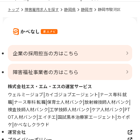
トップ
障害雇用求人を探す
静岡県
静岡市
静岡市駿河区
企業の採用担当の方はこちら
障害福祉事業者の方はこちら
株式会社エス・エム・エスの運営サービス
ウェルミージョブ
カイゴジョブエージェント
ナース専科 就
職
ナース専科 転職
保育士人材バンク
放射線技師人材バンク
検査技師人材バンク
工学技師人材バンク
ケア人材バンク
PT
OT人材バンク
エイチエ
国試黒本治療家エージェント
カイポ
ケ
かべなしクラウド
運営会社
プライバシーポリシー