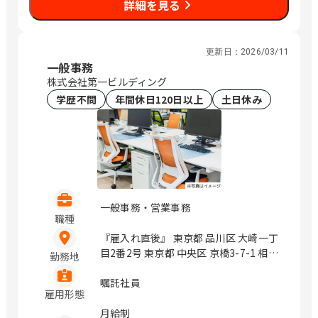
詳細を見る
会社の定める場所 / 北千住、千住大橋、
東池袋、立川、町田、新横浜、北新横
浜、京急川崎、川崎、伊勢佐木長者町、
関内、大船、富士見町、平塚、大磯、熊
更新日：
2026/03/11
一般事務
谷、上熊谷、浦和、中浦和、川越、本川
株式会社第一ビルディング
越、草加、谷塚、葭川公園、千葉中央、
木更津、祇園、京成船橋、船橋、柏、北
学歴不問
年間休日120日以上
土日休み
柏、京成成田、成田、旭川、苫小牧、青
葉、市役所前、函館、釧路、東釧路、本
八戸、小中野、山形、北山形、郡山、郡
山富田、いわき、赤井、水戸、偕楽園、
研究学園、つくば、太田、韮川、新潟、
白山、富山、金沢、北鉄金沢、福井、長
野、権堂、松本、北松本、静岡、日吉
一般事務・営業事務
町、沼津、大岡、名古屋、近鉄名古屋、
職種
東岡崎、岡崎、津、江戸橋、四日市、近
『雇入れ直後』 東京都 品川区 大崎一丁
鉄四日市、三宮・花時計前、神戸三宮、
目2番2号 東京都 中央区 京橋3-7-1 相互
勤務地
近鉄奈良、奈良、和歌山市、紀和、鳥
館110タワー 9階 神奈川県 川崎市幸区
取、津ノ井、松江、松江しんじ湖温泉、
堀川町580 ソリッドスクエア西館 1階 長
嘱託社員
西川緑道公園、岡山、広島、福山、下
雇用形態
野県 松本市 中央2-1-27 松本本町第一生
関、門司港、徳島、阿波富田、大橋通、
命ビルディング 6階 静岡県 静岡市駿河
月給制