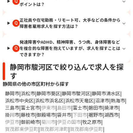
Q
ポイントは？
正社員や在宅勤務・リモート可、大手などの条件から
Q
障害者雇用求人を探す方法は？
発達障害やADHD、精神障害、うつ病、身体障害など
を複合的な障害を抱えていますが、求人を探すことは
Q
できますか？
静岡市駿河区で絞り込んで求人を探
す
静岡県の他の市区町村から探す
静岡市
浜松市
静岡市葵区
静岡市駿河区
静岡市清水区
浜松市中央区
浜松市浜名区
浜松市天竜区
沼津市
熱海市
三島市
富士宮市
伊東市
島田市
富士市
磐田市
焼津市
掛川市
藤枝市
御殿場市
袋井市
下田市
裾野市
湖西市
伊豆市
御前崎市
菊川市
伊豆の国市
牧之原市
賀茂郡東伊豆町
賀茂郡河津町
賀茂郡南伊豆町