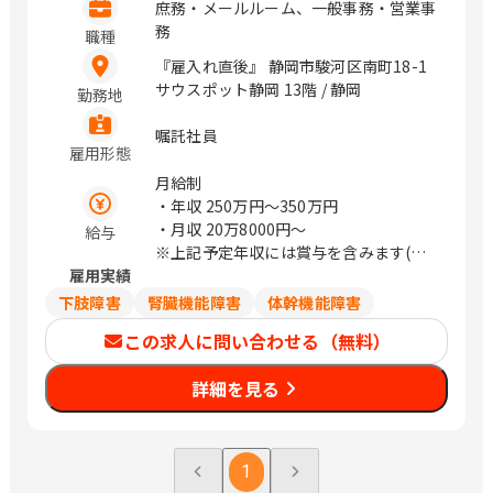
庶務・メールルーム、一般事務・営業事
務
職種
『雇入れ直後』 静岡市駿河区南町18-1
サウスポット静岡 13階 / 静岡
勤務地
嘱託社員
雇用形態
月給制
・年収
250万円〜350万円
・月収
20万8000円〜
給与
※上記予定年収には賞与を含みます(実
雇用実績
績に応じて変動)
※上記給与は目安のため、スキル・経験
下肢障害
腎臓機能障害
体幹機能障害
等により決定します。
この求人に問い合わせる（無料）
詳細を見る
1