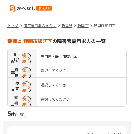
トップ
障害雇用求人を探す
静岡県
静岡市
静岡市駿河区
静岡県 静岡市駿河区
の障害者雇用求人の一覧
地
変
静岡県 / 静岡市駿河区
域/
更
路
職
変
選択してください
線
種
更
障
変
選択してください
害
更
配
詳
変
慮
選択してください
細
更
条
5
件
件
(
1
-
5
件)