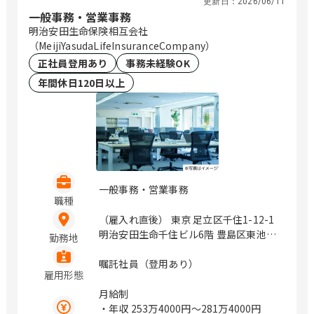
更新日：
2026/06/11
一般事務・営業事務
明治安田生命保険相互会社
（MeijiYasudaLifeInsuranceCompany）
正社員登用あり
事務未経験OK
年間休日120日以上
一般事務・営業事務
職種
（雇入れ直後） 東京 足立区千住1-12-1
明治安田生命千住ビル6階 豊島区東池袋
勤務地
1-27-12 明治安田生命池袋ビル9階 立川
市曙町2-17-3 明治安田生命立川ビル7階
嘱託社員（登用あり）
雇用形態
町田市中町1-31-6 明治安田生命町田ビ
ル2階 千代田区丸の内2-1-1 神奈川 横浜
月給制
市港北区新横浜2-3-12 新横浜スクエア
・年収
253万4000円〜281万4000円