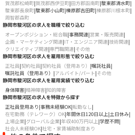
賀茂郡松崎町
賀茂郡西伊豆町
田方郡函南町
駿東郡清水町
駿東郡長泉町
駿東郡小山町
榛原郡吉田町
榛原郡川根本町
周智郡森町
静岡市駿河区の求人を職種で絞り込む
オープンポジション・総合職
事務関連
営業・販売関連
企画・マーケティング関連
IT・エンジニア関連
技術関連
クリエイティブ関連
専門職関連
その他
静岡市駿河区の求人を雇用形態で絞り込む
正社員
契約社員
契約社員（登用あり）
嘱託社員
嘱託社員（登用あり）
アルバイト/パート
その他
静岡市駿河区の求人を雇用実績で絞り込む
身体障害
精神障害
知的障害
静岡市駿河区の求人を特徴から探す
正社員登用あり
事務未経験OK
転勤なし
在宅勤務（テレワーク）OK
年間休日120日以上
土日休み
上場企業
グローバル企業
年収400万円以上
学歴不問
社会人未経験OK
社宅・家賃補助制度あり