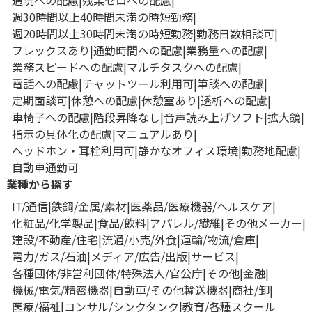
通院への配慮
残業ゼロへの配慮
週30時間以上40時間未満の時短勤務
週20時間以上30時間未満の時短勤務
勤務日数相談可
フレックスあり
通勤時間への配慮
業務量への配慮
業務スピードへの配慮
マルチタスクへの配慮
電話への配慮
チャットツール利用可
筆談への配慮
定期面談可
休憩への配慮
休憩室あり
透析への配慮
車椅子への配慮
階段昇降なし
音声読み上げソフト
拡大鏡
指示の具体化の配慮
マニュアルあり
ヘッドホン・耳栓利用可
静かなオフィス環境
勤務地配慮
自動車通勤可
業種から探す
IT/通信
鉄鋼/金属/素材
医薬品/医療機器/ヘルスケア
化粧品/化学製品
食品/飲料
アパレル/繊維
その他メーカー
建設/不動産/住宅
流通/小売/外食
運輸/物流/倉庫
電力/ガス/石油
メディア/広告/出版
サービス
各種団体/非営利団体/特殊法人/官公庁
その他
金融
機械/電気/精密機器
自動車/その他輸送機器
商社/卸
医療/福祉
コンサル/シンクタンク
教育/各種スクール