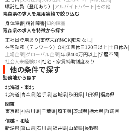
嘱託社員（登用あり）
アルバイト/パート
その他
青森県の求人を雇用実績で絞り込む
身体障害
精神障害
知的障害
青森県の求人を特徴から探す
正社員登用あり
事務未経験OK
転勤なし
在宅勤務（テレワーク）OK
年間休日120日以上
土日休み
上場企業
グローバル企業
年収400万円以上
学歴不問
社会人未経験OK
社宅・家賃補助制度あり
他の条件で探す
勤務地から探す
北海道・東北
北海道
青森県
岩手県
宮城県
秋田県
山形県
福島県
関東
東京都
神奈川県
千葉県
埼玉県
茨城県
栃木県
群馬県
信越・北陸
新潟県
富山県
石川県
福井県
山梨県
長野県