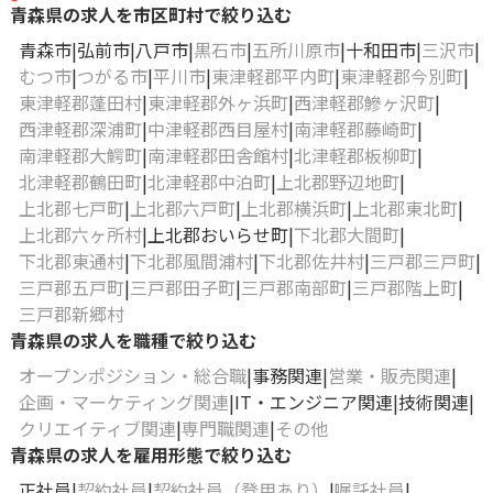
青森県の求人を市区町村で絞り込む
青森市
弘前市
八戸市
黒石市
五所川原市
十和田市
三沢市
むつ市
つがる市
平川市
東津軽郡平内町
東津軽郡今別町
東津軽郡蓬田村
東津軽郡外ヶ浜町
西津軽郡鰺ヶ沢町
西津軽郡深浦町
中津軽郡西目屋村
南津軽郡藤崎町
南津軽郡大鰐町
南津軽郡田舎館村
北津軽郡板柳町
北津軽郡鶴田町
北津軽郡中泊町
上北郡野辺地町
上北郡七戸町
上北郡六戸町
上北郡横浜町
上北郡東北町
上北郡六ヶ所村
上北郡おいらせ町
下北郡大間町
下北郡東通村
下北郡風間浦村
下北郡佐井村
三戸郡三戸町
三戸郡五戸町
三戸郡田子町
三戸郡南部町
三戸郡階上町
三戸郡新郷村
青森県の求人を職種で絞り込む
オープンポジション・総合職
事務関連
営業・販売関連
企画・マーケティング関連
IT・エンジニア関連
技術関連
クリエイティブ関連
専門職関連
その他
青森県の求人を雇用形態で絞り込む
正社員
契約社員
契約社員（登用あり）
嘱託社員