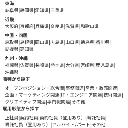
東海
岐阜県
静岡県
愛知県
三重県
近畿
大阪府
京都府
兵庫県
奈良県
滋賀県
和歌山県
中国・四国
鳥取県
島根県
岡山県
広島県
山口県
徳島県
香川県
愛媛県
高知県
九州・沖縄
福岡県
佐賀県
長崎県
熊本県
大分県
宮崎県
鹿児島県
沖縄県
職種から探す
オープンポジション・総合職
事務関連
営業・販売関連
企画・マーケティング関連
IT・エンジニア関連
技術関連
クリエイティブ関連
専門職関連
その他
雇用形態から探す
正社員
契約社員
契約社員（登用あり）
嘱託社員
嘱託社員（登用あり）
アルバイト/パート
その他