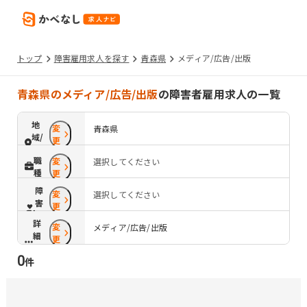
トップ
障害雇用求人を探す
青森県
メディア/広告/出版
青森県のメディア/広告/出版
の障害者雇用求人の一覧
地
変
青森県
域/
更
路
職
変
選択してください
線
種
更
障
変
選択してください
害
更
配
詳
変
慮
メディア/広告/出版
細
更
条
0
件
件