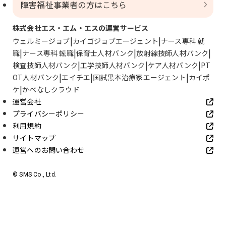
障害福祉事業者の方はこちら
株式会社エス・エム・エスの運営サービス
ウェルミージョブ
カイゴジョブエージェント
ナース専科 就
職
ナース専科 転職
保育士人材バンク
放射線技師人材バンク
検査技師人材バンク
工学技師人材バンク
ケア人材バンク
PT
OT人材バンク
エイチエ
国試黒本治療家エージェント
カイポ
ケ
かべなしクラウド
運営会社
プライバシーポリシー
利用規約
サイトマップ
運営へのお問い合わせ
© SMS Co., Ltd.