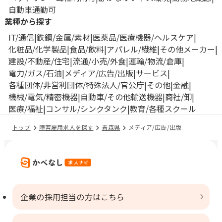
自動車通勤可
業種から探す
IT/通信
鉄鋼/金属/素材
医薬品/医療機器/ヘルスケア
化粧品/化学製品
食品/飲料
アパレル/繊維
その他メーカー
建設/不動産/住宅
流通/小売/外食
運輸/物流/倉庫
電力/ガス/石油
メディア/広告/出版
サービス
各種団体/非営利団体/特殊法人/官公庁
その他
金融
機械/電気/精密機器
自動車/その他輸送機器
商社/卸
医療/福祉
コンサル/シンクタンク
教育/各種スクール
トップ
障害雇用求人を探す
青森県
メディア/広告/出版
企業の採用担当の方はこちら