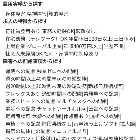
雇用実績から探す
身体障害
精神障害
知的障害
求人の特徴から探す
正社員登用あり
事務未経験OK
転勤なし
在宅勤務（テレワーク）OK
年間休日120日以上
土日休み
上場企業
グローバル企業
年収400万円以上
学歴不問
社会人未経験OK
社宅・家賃補助制度あり
障害への配慮事項から探す
通院への配慮
残業ゼロへの配慮
週30時間以上40時間未満の時短勤務
週20時間以上30時間未満の時短勤務
勤務日数相談可
フレックスあり
通勤時間への配慮
業務量への配慮
業務スピードへの配慮
マルチタスクへの配慮
電話への配慮
チャットツール利用可
筆談への配慮
定期面談可
休憩への配慮
休憩室あり
透析への配慮
車椅子への配慮
階段昇降なし
音声読み上げソフト
拡大鏡
指示の具体化の配慮
マニュアルあり
ヘッドホン・耳栓利用可
静かなオフィス環境
勤務地配慮