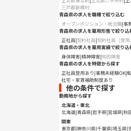
上北郡東北町
上北郡六ヶ所村
上
三戸郡新郷村
青森県の求人を職種で絞り込む
オープンポジション・総合職
事
青森県の求人を雇用形態で絞り込
正社員
契約社員
契約社員（登用
青森県の求人を雇用実績で絞り込
身体障害
精神障害
知的障害
青森県の求人を特徴から探す
正社員登用あり
事務未経験OK
社宅・家賃補助制度あり
他の条件で探す
勤務地から探す
北海道・東北
北海道
青森県
岩手県
宮城県
秋
関東
東京都
神奈川県
千葉県
埼玉県