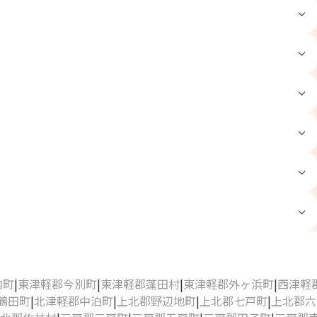
内町
東津軽郡今別町
東津軽郡蓬田村
東津軽郡外ヶ浜町
西津軽
鶴田町
北津軽郡中泊町
上北郡野辺地町
上北郡七戸町
上北郡六