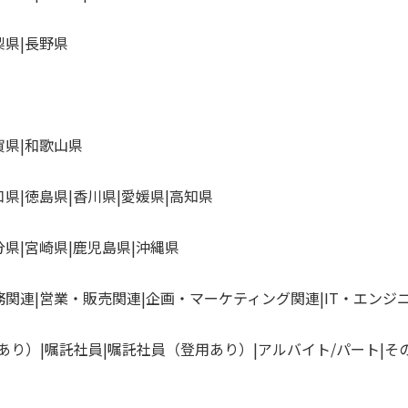
梨県
長野県
賀県
和歌山県
口県
徳島県
香川県
愛媛県
高知県
分県
宮崎県
鹿児島県
沖縄県
務関連
営業・販売関連
企画・マーケティング関連
IT・エンジ
あり）
嘱託社員
嘱託社員（登用あり）
アルバイト/パート
そ