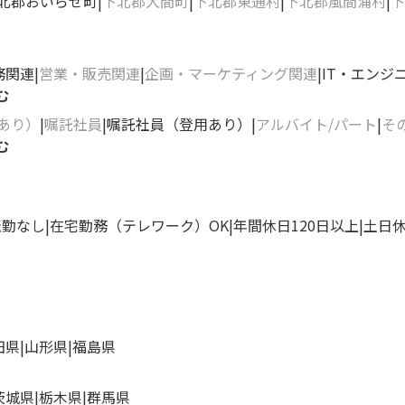
北郡おいらせ町
下北郡大間町
下北郡東通村
下北郡風間浦村
下
務関連
営業・販売関連
企画・マーケティング関連
IT・エンジ
む
あり）
嘱託社員
嘱託社員（登用あり）
アルバイト/パート
そ
む
転勤なし
在宅勤務（テレワーク）OK
年間休日120日以上
土日
田県
山形県
福島県
茨城県
栃木県
群馬県