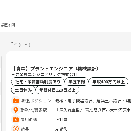
学歴不問
1
件
(
1
-
1
件)
【青森】プラントエンジニア（機械設計）
三井金属エンジニアリング株式会社
社宅・家賃補助制度あり
学歴不問
年収400万円以上
土日休み
年間休日120日以上
職種
/
ポジション
機械・電子機器設計、建築土木設計・測
勤務地
/
最寄駅
『雇入れ直後』 青森県八戸市大字
雇用形態
正社員
給与
月給制