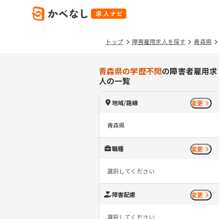
トップ
障害雇用求人を探す
青森県
青森県の学歴不問
の障害者雇用求
人の一覧
地域/路線
変更
青森県
職種
変更
選択してください
障害配慮
変更
選択してください