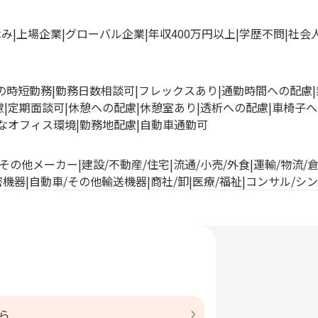
休み
上場企業
グローバル企業
年収400万円以上
学歴不問
社会
満の時短勤務
勤務日数相談可
フレックスあり
通勤時間への配慮
慮
定期面談可
休憩への配慮
休憩室あり
透析への配慮
車椅子へ
なオフィス環境
勤務地配慮
自動車通勤可
その他メーカー
建設/不動産/住宅
流通/小売/外食
運輸/物流/
密機器
自動車/その他輸送機器
商社/卸
医療/福祉
コンサル/シ
ら