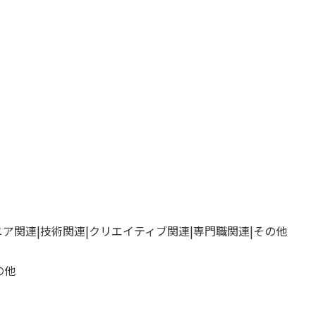
ニア関連
技術関連
クリエイティブ関連
専門職関連
その他
の他