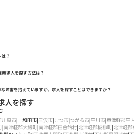
トは？
雇用求人を探す方法は？
的な障害を抱えていますが、求人を探すことはできますか？
求人を探す
む
所川原市
十和田市
三沢市
むつ市
つがる市
平川市
東津軽郡平
町
南津軽郡大鰐町
南津軽郡田舎館村
北津軽郡板柳町
北津軽郡