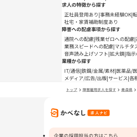
求人の特徴から探す
正社員登用あり
事務未経験OK
社宅・家賃補助制度あり
障害への配慮事項から探す
通院への配慮
残業ゼロへの配慮
業務スピードへの配慮
マルチタ
音声読み上げソフト
拡大鏡
指示
業種から探す
IT/通信
鉄鋼/金属/素材
医薬品/
メディア/広告/出版
サービス
各
トップ
障害雇用求人を探す
青森県
企業の採用担当の方はこちら