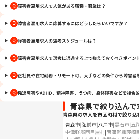
障害者雇用求人で人気がある職種・職業は？
Q
障害者雇用求人に応募するにはどうしたらいいですか？
Q
障害者雇用求人の選考スケジュールは？
Q
障害者雇用求人で選考に通過する上で抑えておくべきポイン
Q
正社員や在宅勤務・リモート可、大手などの条件から障害者
Q
発達障害やADHD、精神障害、うつ病、身体障害などを複合
Q
青森県で絞り込んで
青森県の求人を市区町村で絞り込
青森市
弘前市
八戸市
黒石市
五
中津軽郡西目屋村
南津軽郡藤崎