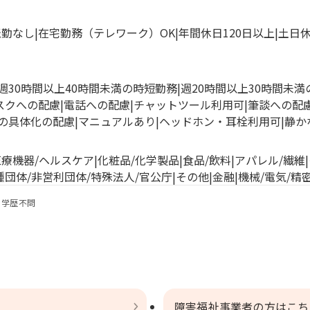
転勤なし
在宅勤務（テレワーク）OK
年間休日120日以上
土日
週30時間以上40時間未満の時短勤務
週20時間以上30時間未
スクへの配慮
電話への配慮
チャットツール利用可
筆談への配
の具体化の配慮
マニュアルあり
ヘッドホン・耳栓利用可
静か
医療機器/ヘルスケア
化粧品/化学製品
食品/飲料
アパレル/繊維
種団体/非営利団体/特殊法人/官公庁
その他
金融
機械/電気/精
学歴不問
障害福祉事業者の方はこち