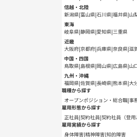
信越・北陸
新潟県
富山県
石川県
福井県
山
東海
岐阜県
静岡県
愛知県
三重県
近畿
大阪府
京都府
兵庫県
奈良県
滋
中国・四国
鳥取県
島根県
岡山県
広島県
山
九州・沖縄
福岡県
佐賀県
長崎県
熊本県
大
職種から探す
オープンポジション・総合職
事
雇用形態から探す
正社員
契約社員
契約社員（登用
雇用実績から探す
身体障害
精神障害
知的障害