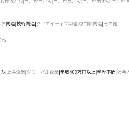
北郡佐井村
三戸郡三戸町
三戸郡五戸町
三戸郡田子町
三戸郡
ニア関連
技術関連
クリエイティブ関連
専門職関連
その他
の他
休み
上場企業
グローバル企業
年収400万円以上
学歴不問
社会