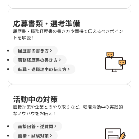
柏市向原町1-26 アリスティオ柏1F 神奈
川県横浜市戸塚区川上町85-3 SSビル2F
神奈川県海老名市扇町12-18 グランドレ
応募書類・選考準備
ジデンスUCHIYAMA I 2F→東京都中央区
履歴書・職務経歴書の書き方や面接で伝えるべきポイン
京橋1-10-7 ＫＰＰ八重洲ビル６階
トを解説！
履歴書の書き方
職務経歴書の書き方
転職・退職理由の伝え方
活動中の対策
面接対策や企業とのやり取りなど、転職活動中の実践的
なノウハウをお伝え！
面接回答・逆質問
面接・試験対策