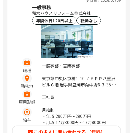
更新日：
2026/07/09
一般事務
積水ハウスリフォーム株式会社
年間休日120日以上
転勤なし
一般事務・営業事務
職種
東京都中央区京橋1-10-7 ＫＰＰ八重洲
ビル６階 岩手県盛岡市向中野6-3-35 青
勤務地
森県青森市問屋町1-13-10 積水ハウス建
設内1Ｆ 秋田県秋田市広面字板橋添17-1
正社員
雇用形態
積水ハウス秋田支店同居 宮城県仙台市
泉区明通3-15-2 積水ハウス建設東北
月給制
(株)2F 山形県山形市白山1-3-9 積水ハウ
・年収
290万円〜290万円
給与
ス建設東北(株)山形事務所内 福島県郡山
・月収
17万8000円〜17万8000円
市八山田西4-7 ベレオプラス八山田1F
この求人に問い合わせる（無料）