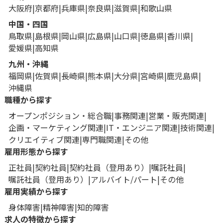
大阪府
京都府
兵庫県
奈良県
滋賀県
和歌山県
中国・四国
鳥取県
島根県
岡山県
広島県
山口県
徳島県
香川県
愛媛県
高知県
九州・沖縄
福岡県
佐賀県
長崎県
熊本県
大分県
宮崎県
鹿児島県
沖縄県
職種から探す
オープンポジション・総合職
事務関連
営業・販売関連
企画・マーケティング関連
IT・エンジニア関連
技術関連
クリエイティブ関連
専門職関連
その他
雇用形態から探す
正社員
契約社員
契約社員（登用あり）
嘱託社員
嘱託社員（登用あり）
アルバイト/パート
その他
雇用実績から探す
身体障害
精神障害
知的障害
求人の特徴から探す