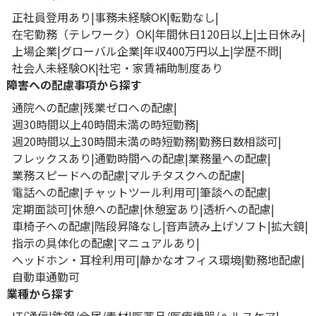
正社員登用あり
事務未経験OK
転勤なし
在宅勤務（テレワーク）OK
年間休日120日以上
土日休み
上場企業
グローバル企業
年収400万円以上
学歴不問
社会人未経験OK
社宅・家賃補助制度あり
障害への配慮事項から探す
通院への配慮
残業ゼロへの配慮
週30時間以上40時間未満の時短勤務
週20時間以上30時間未満の時短勤務
勤務日数相談可
フレックスあり
通勤時間への配慮
業務量への配慮
業務スピードへの配慮
マルチタスクへの配慮
電話への配慮
チャットツール利用可
筆談への配慮
定期面談可
休憩への配慮
休憩室あり
透析への配慮
車椅子への配慮
階段昇降なし
音声読み上げソフト
拡大鏡
指示の具体化の配慮
マニュアルあり
ヘッドホン・耳栓利用可
静かなオフィス環境
勤務地配慮
自動車通勤可
業種から探す