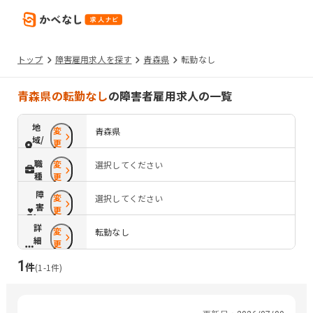
トップ
障害雇用求人を探す
青森県
転勤なし
青森県の転勤なし
の障害者雇用求人の一覧
地
変
青森県
域/
更
路
職
変
選択してください
線
種
更
障
変
選択してください
害
更
配
詳
変
慮
転勤なし
細
更
条
1
件
件
(
1
-
1
件)