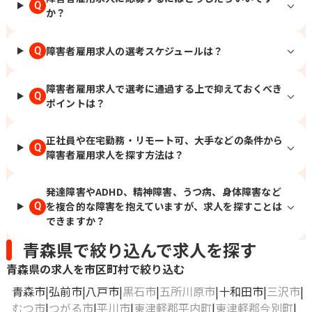
Q
か？
障害者雇用求人の選考スケジュールは？
Q
障害者雇用求人で選考に通過する上で抑えておくべき
Q
ポイントは？
正社員や在宅勤務・リモート可、大手などの条件から
Q
障害者雇用求人を探す方法は？
発達障害やADHD、精神障害、うつ病、身体障害など
を複合的な障害を抱えていますが、求人を探すことは
Q
できますか？
青森県で絞り込んで求人を探す
青森県の求人を市区町村で絞り込む
青森市
弘前市
八戸市
黒石市
五所川原市
十和田市
三沢市
むつ市
つがる市
平川市
東津軽郡平内町
東津軽郡今別町