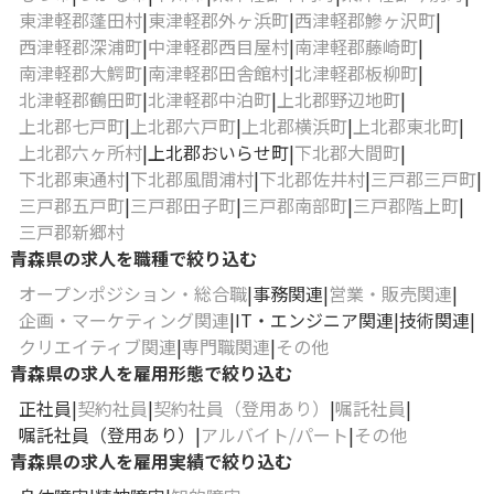
東津軽郡蓬田村
東津軽郡外ヶ浜町
西津軽郡鰺ヶ沢町
西津軽郡深浦町
中津軽郡西目屋村
南津軽郡藤崎町
南津軽郡大鰐町
南津軽郡田舎館村
北津軽郡板柳町
北津軽郡鶴田町
北津軽郡中泊町
上北郡野辺地町
上北郡七戸町
上北郡六戸町
上北郡横浜町
上北郡東北町
上北郡六ヶ所村
上北郡おいらせ町
下北郡大間町
下北郡東通村
下北郡風間浦村
下北郡佐井村
三戸郡三戸町
三戸郡五戸町
三戸郡田子町
三戸郡南部町
三戸郡階上町
三戸郡新郷村
青森県の求人を職種で絞り込む
オープンポジション・総合職
事務関連
営業・販売関連
企画・マーケティング関連
IT・エンジニア関連
技術関連
クリエイティブ関連
専門職関連
その他
青森県の求人を雇用形態で絞り込む
正社員
契約社員
契約社員（登用あり）
嘱託社員
嘱託社員（登用あり）
アルバイト/パート
その他
青森県の求人を雇用実績で絞り込む