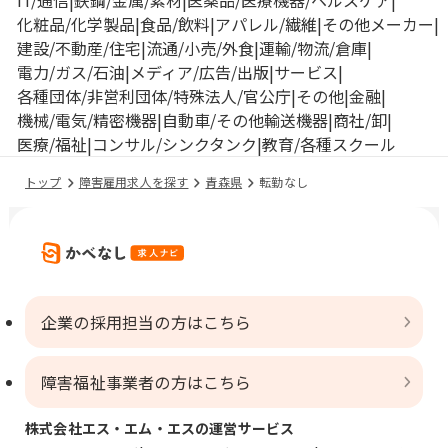
IT/通信
鉄鋼/金属/素材
医薬品/医療機器/ヘルスケア
化粧品/化学製品
食品/飲料
アパレル/繊維
その他メーカー
建設/不動産/住宅
流通/小売/外食
運輸/物流/倉庫
電力/ガス/石油
メディア/広告/出版
サービス
各種団体/非営利団体/特殊法人/官公庁
その他
金融
機械/電気/精密機器
自動車/その他輸送機器
商社/卸
医療/福祉
コンサル/シンクタンク
教育/各種スクール
トップ
障害雇用求人を探す
青森県
転勤なし
企業の採用担当の方はこちら
障害福祉事業者の方はこちら
株式会社エス・エム・エスの運営サービス