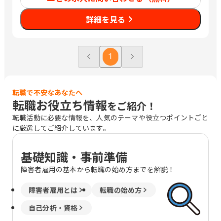
福島県福島市西中央4-91-2 積水ハウス
建設東北(株)福島事務所2F 福島県いわき
詳細を見る
市平上荒川字長尾32-1 栃木県宇都宮市
簗瀬町2376 栃木県小山市東城南2-37-8
茨城県水戸市元吉田町963-3 茨城県つく
ば市研究学園５丁目2-4 サンライズビル
1
3F 群馬県前橋市天川大島町2-15-7 積水
ハウス(株)群馬支店3F 埼玉県さいたま市
中央区新都心4-3 ウェルクビル 5F 埼玉
転職で不安なあなたへ
県越谷市南越谷4-11-1 南越谷株竹ビル
転職お役立ち情報
をご紹介！
4F401号室 埼玉県川越市脇田本町23-1
住友生命川越ビル2F 埼玉県熊谷市本石
転職活動に必要な情報を、人気のテーマや役立つポイントごと
1-282 シャーメゾンステーション熊谷2F
に厳選してご紹介しています。
東京都中野区本町1-32-2 ハーモニータ
ワー１９階 東京都多摩市唐木田1-53-9
基礎知識・事前準備
唐木田センタービル3A 山梨県甲府市上
石田3-6-38 千葉県千葉市美浜区中瀬1-3
障害者雇用の基本から転職の始め方までを解説！
幕張テクノガーデン B棟 5F 千葉県木更
津市東中央２－４－１３ ＡＩＧ木更津
障害者雇用とは
転職の始め方
ビル４階 千葉県成田市囲護台1-4-4 フィ
自己分析・資格
ールドホーム第3ビル2階 千葉県船橋市
葛飾町2-340 フロントンビル4Ｆ 千葉県