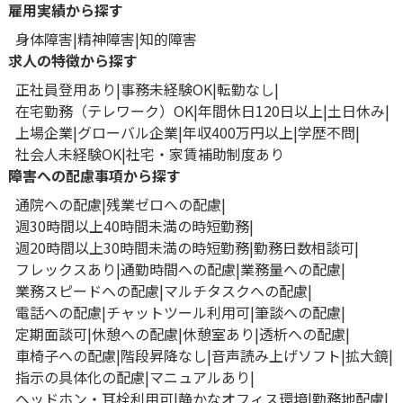
雇用実績から探す
身体障害
精神障害
知的障害
求人の特徴から探す
正社員登用あり
事務未経験OK
転勤なし
在宅勤務（テレワーク）OK
年間休日120日以上
土日休み
上場企業
グローバル企業
年収400万円以上
学歴不問
社会人未経験OK
社宅・家賃補助制度あり
障害への配慮事項から探す
通院への配慮
残業ゼロへの配慮
週30時間以上40時間未満の時短勤務
週20時間以上30時間未満の時短勤務
勤務日数相談可
フレックスあり
通勤時間への配慮
業務量への配慮
業務スピードへの配慮
マルチタスクへの配慮
電話への配慮
チャットツール利用可
筆談への配慮
定期面談可
休憩への配慮
休憩室あり
透析への配慮
車椅子への配慮
階段昇降なし
音声読み上げソフト
拡大鏡
指示の具体化の配慮
マニュアルあり
ヘッドホン・耳栓利用可
静かなオフィス環境
勤務地配慮