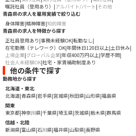
嘱託社員（登用あり）
アルバイト/パート
その他
青森県の求人を雇用実績で絞り込む
身体障害
精神障害
知的障害
青森県の求人を特徴から探す
正社員登用あり
事務未経験OK
転勤なし
在宅勤務（テレワーク）OK
年間休日120日以上
土日休み
上場企業
グローバル企業
年収400万円以上
学歴不問
社会人未経験OK
社宅・家賃補助制度あり
他の条件で探す
勤務地から探す
北海道・東北
北海道
青森県
岩手県
宮城県
秋田県
山形県
福島県
関東
東京都
神奈川県
千葉県
埼玉県
茨城県
栃木県
群馬県
信越・北陸
新潟県
富山県
石川県
福井県
山梨県
長野県