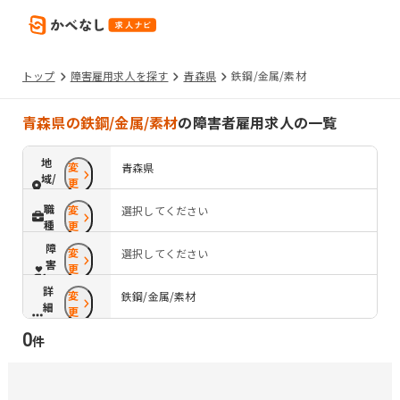
トップ
障害雇用求人を探す
青森県
鉄鋼/金属/素材
青森県の鉄鋼/金属/素材
の障害者雇用求人の一覧
地
変
青森県
域/
更
路
職
変
選択してください
線
種
更
障
変
選択してください
害
更
配
詳
変
慮
鉄鋼/金属/素材
細
更
条
0
件
件