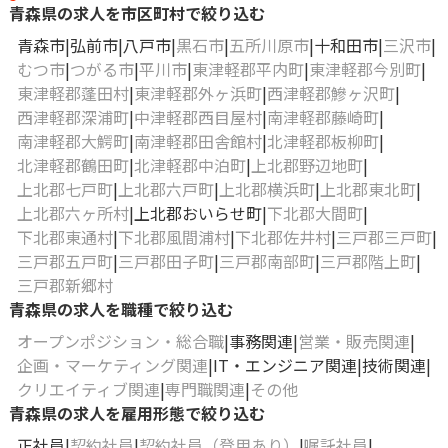
青森県の求人を市区町村で絞り込む
青森市
弘前市
八戸市
黒石市
五所川原市
十和田市
三沢市
むつ市
つがる市
平川市
東津軽郡平内町
東津軽郡今別町
東津軽郡蓬田村
東津軽郡外ヶ浜町
西津軽郡鰺ヶ沢町
西津軽郡深浦町
中津軽郡西目屋村
南津軽郡藤崎町
南津軽郡大鰐町
南津軽郡田舎館村
北津軽郡板柳町
北津軽郡鶴田町
北津軽郡中泊町
上北郡野辺地町
上北郡七戸町
上北郡六戸町
上北郡横浜町
上北郡東北町
上北郡六ヶ所村
上北郡おいらせ町
下北郡大間町
下北郡東通村
下北郡風間浦村
下北郡佐井村
三戸郡三戸町
三戸郡五戸町
三戸郡田子町
三戸郡南部町
三戸郡階上町
三戸郡新郷村
青森県の求人を職種で絞り込む
オープンポジション・総合職
事務関連
営業・販売関連
企画・マーケティング関連
IT・エンジニア関連
技術関連
クリエイティブ関連
専門職関連
その他
青森県の求人を雇用形態で絞り込む
正社員
契約社員
契約社員（登用あり）
嘱託社員