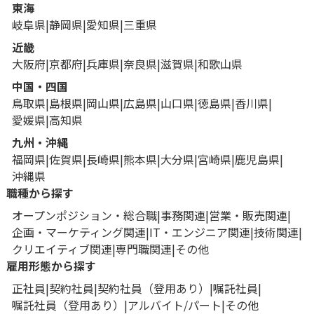
東海
岐阜県
静岡県
愛知県
三重県
近畿
大阪府
京都府
兵庫県
奈良県
滋賀県
和歌山県
中国・四国
鳥取県
島根県
岡山県
広島県
山口県
徳島県
香川県
愛媛県
高知県
九州・沖縄
福岡県
佐賀県
長崎県
熊本県
大分県
宮崎県
鹿児島県
沖縄県
職種から探す
オープンポジション・総合職
事務関連
営業・販売関連
企画・マーケティング関連
IT・エンジニア関連
技術関連
クリエイティブ関連
専門職関連
その他
雇用形態から探す
正社員
契約社員
契約社員（登用あり）
嘱託社員
嘱託社員（登用あり）
アルバイト/パート
その他