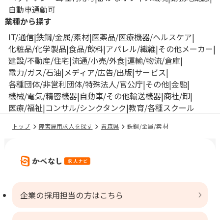
自動車通勤可
業種から探す
IT/通信
鉄鋼/金属/素材
医薬品/医療機器/ヘルスケア
化粧品/化学製品
食品/飲料
アパレル/繊維
その他メーカー
建設/不動産/住宅
流通/小売/外食
運輸/物流/倉庫
電力/ガス/石油
メディア/広告/出版
サービス
各種団体/非営利団体/特殊法人/官公庁
その他
金融
機械/電気/精密機器
自動車/その他輸送機器
商社/卸
医療/福祉
コンサル/シンクタンク
教育/各種スクール
トップ
障害雇用求人を探す
青森県
鉄鋼/金属/素材
企業の採用担当の方はこちら