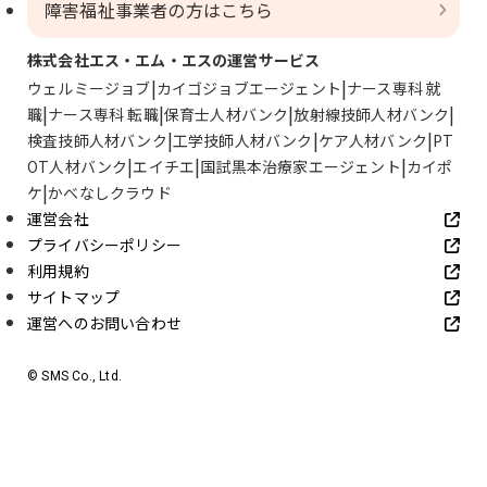
障害福祉事業者の方はこちら
株式会社エス・エム・エスの運営サービス
ウェルミージョブ
カイゴジョブエージェント
ナース専科 就
職
ナース専科 転職
保育士人材バンク
放射線技師人材バンク
検査技師人材バンク
工学技師人材バンク
ケア人材バンク
PT
OT人材バンク
エイチエ
国試黒本治療家エージェント
カイポ
ケ
かべなしクラウド
運営会社
プライバシーポリシー
利用規約
サイトマップ
運営へのお問い合わせ
© SMS Co., Ltd.