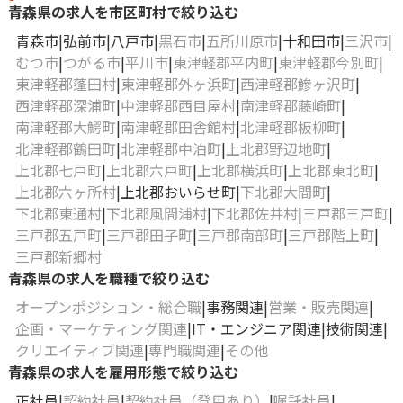
青森県の求人を市区町村で絞り込む
青森市
弘前市
八戸市
黒石市
五所川原市
十和田市
三沢市
むつ市
つがる市
平川市
東津軽郡平内町
東津軽郡今別町
東津軽郡蓬田村
東津軽郡外ヶ浜町
西津軽郡鰺ヶ沢町
西津軽郡深浦町
中津軽郡西目屋村
南津軽郡藤崎町
南津軽郡大鰐町
南津軽郡田舎館村
北津軽郡板柳町
北津軽郡鶴田町
北津軽郡中泊町
上北郡野辺地町
上北郡七戸町
上北郡六戸町
上北郡横浜町
上北郡東北町
上北郡六ヶ所村
上北郡おいらせ町
下北郡大間町
下北郡東通村
下北郡風間浦村
下北郡佐井村
三戸郡三戸町
三戸郡五戸町
三戸郡田子町
三戸郡南部町
三戸郡階上町
三戸郡新郷村
青森県の求人を職種で絞り込む
オープンポジション・総合職
事務関連
営業・販売関連
企画・マーケティング関連
IT・エンジニア関連
技術関連
クリエイティブ関連
専門職関連
その他
青森県の求人を雇用形態で絞り込む
正社員
契約社員
契約社員（登用あり）
嘱託社員