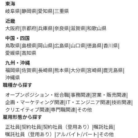
東海
岐阜県
静岡県
愛知県
三重県
近畿
大阪府
京都府
兵庫県
奈良県
滋賀県
和歌山県
中国・四国
鳥取県
島根県
岡山県
広島県
山口県
徳島県
香川県
愛媛県
高知県
九州・沖縄
福岡県
佐賀県
長崎県
熊本県
大分県
宮崎県
鹿児島県
沖縄県
職種から探す
オープンポジション・総合職
事務関連
営業・販売関連
企画・マーケティング関連
IT・エンジニア関連
技術関連
クリエイティブ関連
専門職関連
その他
雇用形態から探す
正社員
契約社員
契約社員（登用あり）
嘱託社員
嘱託社員（登用あり）
アルバイト/パート
その他