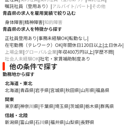
嘱託社員（登用あり）
アルバイト/パート
その他
青森県の求人を雇用実績で絞り込む
身体障害
精神障害
知的障害
青森県の求人を特徴から探す
正社員登用あり
事務未経験OK
転勤なし
在宅勤務（テレワーク）OK
年間休日120日以上
土日休み
上場企業
グローバル企業
年収400万円以上
学歴不問
社会人未経験OK
社宅・家賃補助制度あり
他の条件で探す
勤務地から探す
北海道・東北
北海道
青森県
岩手県
宮城県
秋田県
山形県
福島県
関東
東京都
神奈川県
千葉県
埼玉県
茨城県
栃木県
群馬県
信越・北陸
新潟県
富山県
石川県
福井県
山梨県
長野県