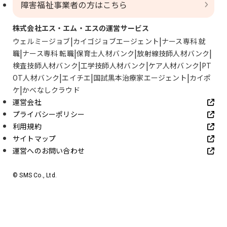
障害福祉事業者の方はこちら
株式会社エス・エム・エスの運営サービス
ウェルミージョブ
カイゴジョブエージェント
ナース専科 就
職
ナース専科 転職
保育士人材バンク
放射線技師人材バンク
検査技師人材バンク
工学技師人材バンク
ケア人材バンク
PT
OT人材バンク
エイチエ
国試黒本治療家エージェント
カイポ
ケ
かべなしクラウド
運営会社
プライバシーポリシー
利用規約
サイトマップ
運営へのお問い合わせ
© SMS Co., Ltd.