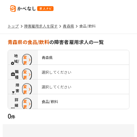
トップ
障害雇用求人を探す
青森県
食品/飲料
青森県の食品/飲料
の障害者雇用求人の一覧
地
変
青森県
域/
更
路
職
変
選択してください
線
種
更
障
変
選択してください
害
更
配
詳
変
慮
食品/飲料
細
更
条
0
件
件