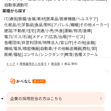
自動車通勤可
業種から探す
IT/通信
鉄鋼/金属/素材
医薬品/医療機器/ヘルスケア
化粧品/化学製品
食品/飲料
アパレル/繊維
その他メーカー
建設/不動産/住宅
流通/小売/外食
運輸/物流/倉庫
電力/ガス/石油
メディア/広告/出版
サービス
各種団体/非営利団体/特殊法人/官公庁
その他
金融
機械/電気/精密機器
自動車/その他輸送機器
商社/卸
医療/福祉
コンサル/シンクタンク
教育/各種スクール
トップ
障害雇用求人を探す
青森県
食品/飲料
企業の採用担当の方はこちら