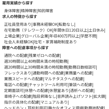
雇用実績から探す
身体障害
精神障害
知的障害
求人の特徴から探す
正社員登用あり
事務未経験OK
転勤なし
在宅勤務（テレワーク）OK
年間休日120日以上
土日休み
上場企業
グローバル企業
年収400万円以上
学歴不問
社会人未経験OK
社宅・家賃補助制度あり
障害への配慮事項から探す
通院への配慮
残業ゼロへの配慮
週30時間以上40時間未満の時短勤務
週20時間以上30時間未満の時短勤務
勤務日数相談可
フレックスあり
通勤時間への配慮
業務量への配慮
業務スピードへの配慮
マルチタスクへの配慮
電話への配慮
チャットツール利用可
筆談への配慮
定期面談可
休憩への配慮
休憩室あり
透析への配慮
車椅子への配慮
階段昇降なし
音声読み上げソフト
拡大鏡
指示の具体化の配慮
マニュアルあり
ヘッドホン・耳栓利用可
静かなオフィス環境
勤務地配慮