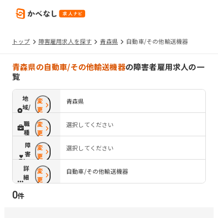
トップ
障害雇用求人を探す
青森県
自動車/その他輸送機器
青森県の自動車/その他輸送機器
の障害者雇用求人の一
覧
地
変
青森県
域/
更
路
職
変
選択してください
線
種
更
障
変
選択してください
害
更
配
詳
変
慮
自動車/その他輸送機器
細
更
条
0
件
件