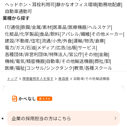
ヘッドホン・耳栓利用可
静かなオフィス環境
勤務地配慮
自動車通勤可
業種から探す
IT/通信
鉄鋼/金属/素材
医薬品/医療機器/ヘルスケア
化粧品/化学製品
食品/飲料
アパレル/繊維
その他メーカー
建設/不動産/住宅
流通/小売/外食
運輸/物流/倉庫
電力/ガス/石油
メディア/広告/出版
サービス
各種団体/非営利団体/特殊法人/官公庁
その他
金融
機械/電気/精密機器
自動車/その他輸送機器
商社/卸
医療/福祉
コンサル/シンクタンク
教育/各種スクール
トップ
障害雇用求人を探す
青森県
自動車/その他輸送機器
企業の採用担当の方はこちら