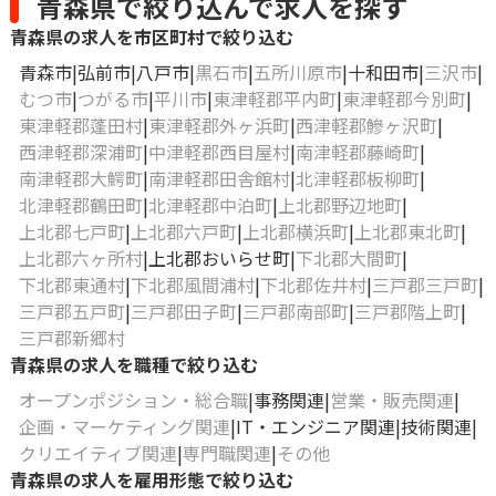
青森県で絞り込んで求人を探す
青森県の求人を市区町村で絞り込む
青森市
弘前市
八戸市
黒石市
五所川原市
十和田市
三沢市
むつ市
つがる市
平川市
東津軽郡平内町
東津軽郡今別町
東津軽郡蓬田村
東津軽郡外ヶ浜町
西津軽郡鰺ヶ沢町
西津軽郡深浦町
中津軽郡西目屋村
南津軽郡藤崎町
南津軽郡大鰐町
南津軽郡田舎館村
北津軽郡板柳町
北津軽郡鶴田町
北津軽郡中泊町
上北郡野辺地町
上北郡七戸町
上北郡六戸町
上北郡横浜町
上北郡東北町
上北郡六ヶ所村
上北郡おいらせ町
下北郡大間町
下北郡東通村
下北郡風間浦村
下北郡佐井村
三戸郡三戸町
三戸郡五戸町
三戸郡田子町
三戸郡南部町
三戸郡階上町
三戸郡新郷村
青森県の求人を職種で絞り込む
オープンポジション・総合職
事務関連
営業・販売関連
企画・マーケティング関連
IT・エンジニア関連
技術関連
クリエイティブ関連
専門職関連
その他
青森県の求人を雇用形態で絞り込む