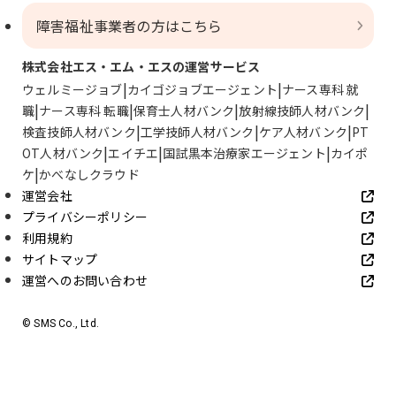
障害福祉事業者の方はこちら
株式会社エス・エム・エスの運営サービス
ウェルミージョブ
カイゴジョブエージェント
ナース専科 就
職
ナース専科 転職
保育士人材バンク
放射線技師人材バンク
検査技師人材バンク
工学技師人材バンク
ケア人材バンク
PT
OT人材バンク
エイチエ
国試黒本治療家エージェント
カイポ
ケ
かべなしクラウド
運営会社
プライバシーポリシー
利用規約
サイトマップ
運営へのお問い合わせ
© SMS Co., Ltd.