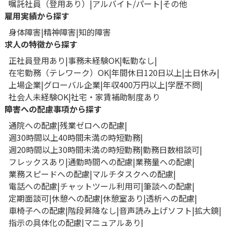
嘱託社員（登用あり）
アルバイト/パート
その他
雇用実績から探す
身体障害
精神障害
知的障害
求人の特徴から探す
正社員登用あり
事務未経験OK
転勤なし
在宅勤務（テレワーク）OK
年間休日120日以上
土日休み
上場企業
グローバル企業
年収400万円以上
学歴不問
社会人未経験OK
社宅・家賃補助制度あり
障害への配慮事項から探す
通院への配慮
残業ゼロへの配慮
週30時間以上40時間未満の時短勤務
週20時間以上30時間未満の時短勤務
勤務日数相談可
フレックスあり
通勤時間への配慮
業務量への配慮
業務スピードへの配慮
マルチタスクへの配慮
電話への配慮
チャットツール利用可
筆談への配慮
定期面談可
休憩への配慮
休憩室あり
透析への配慮
車椅子への配慮
階段昇降なし
音声読み上げソフト
拡大鏡
指示の具体化の配慮
マニュアルあり