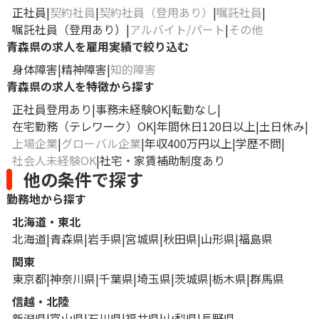
正社員
契約社員
契約社員（登用あり）
嘱託社員
嘱託社員（登用あり）
アルバイト/パート
その他
青森県の求人を雇用実績で絞り込む
身体障害
精神障害
知的障害
青森県の求人を特徴から探す
正社員登用あり
事務未経験OK
転勤なし
在宅勤務（テレワーク）OK
年間休日120日以上
土日休み
上場企業
グローバル企業
年収400万円以上
学歴不問
社会人未経験OK
社宅・家賃補助制度あり
他の条件で探す
勤務地から探す
北海道・東北
北海道
青森県
岩手県
宮城県
秋田県
山形県
福島県
関東
東京都
神奈川県
千葉県
埼玉県
茨城県
栃木県
群馬県
信越・北陸
新潟県
富山県
石川県
福井県
山梨県
長野県