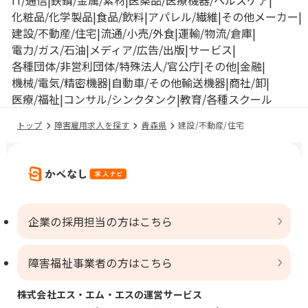
IT/通信
鉄鋼/金属/素材
医薬品/医療機器/ヘルスケア
化粧品/化学製品
食品/飲料
アパレル/繊維
その他メーカー
建設/不動産/住宅
流通/小売/外食
運輸/物流/倉庫
電力/ガス/石油
メディア/広告/出版
サービス
各種団体/非営利団体/特殊法人/官公庁
その他
金融
機械/電気/精密機器
自動車/その他輸送機器
商社/卸
医療/福祉
コンサル/シンクタンク
教育/各種スクール
トップ
障害雇用求人を探す
青森県
建設/不動産/住宅
企業の採用担当の方はこちら
障害福祉事業者の方はこちら
株式会社エス・エム・エスの運営サービス