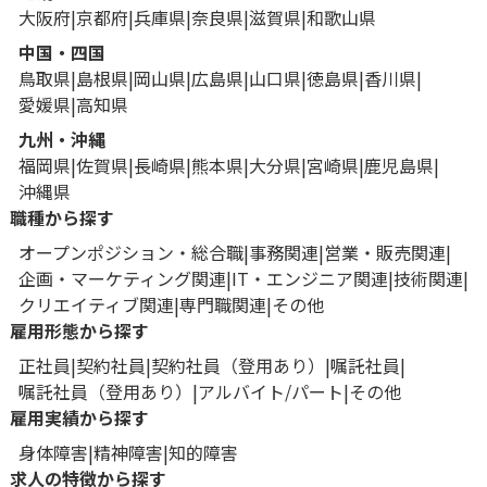
大阪府
京都府
兵庫県
奈良県
滋賀県
和歌山県
中国・四国
鳥取県
島根県
岡山県
広島県
山口県
徳島県
香川県
愛媛県
高知県
九州・沖縄
福岡県
佐賀県
長崎県
熊本県
大分県
宮崎県
鹿児島県
沖縄県
職種から探す
オープンポジション・総合職
事務関連
営業・販売関連
企画・マーケティング関連
IT・エンジニア関連
技術関連
クリエイティブ関連
専門職関連
その他
雇用形態から探す
正社員
契約社員
契約社員（登用あり）
嘱託社員
嘱託社員（登用あり）
アルバイト/パート
その他
雇用実績から探す
身体障害
精神障害
知的障害
求人の特徴から探す