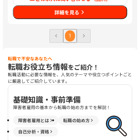
福島県福島市西中央4-91-2 積水ハウス
建設東北(株)福島事務所2F 福島県いわき
詳細を見る
市平上荒川字長尾32-1 栃木県宇都宮市
簗瀬町2376 栃木県小山市東城南2-37-8
茨城県水戸市元吉田町963-3 茨城県つく
ば市研究学園５丁目2-4 サンライズビル
1
3F 群馬県前橋市天川大島町2-15-7 積水
ハウス(株)群馬支店3F 埼玉県さいたま市
中央区新都心4-3 ウェルクビル 5F 埼玉
転職で不安なあなたへ
県越谷市南越谷4-11-1 南越谷株竹ビル
転職お役立ち情報
をご紹介！
4F401号室 埼玉県川越市脇田本町23-1
住友生命川越ビル2F 埼玉県熊谷市本石
転職活動に必要な情報を、人気のテーマや役立つポイントごと
1-282 シャーメゾンステーション熊谷2F
に厳選してご紹介しています。
東京都中野区本町1-32-2 ハーモニータ
ワー１９階 東京都多摩市唐木田1-53-9
基礎知識・事前準備
唐木田センタービル3A 山梨県甲府市上
石田3-6-38 千葉県千葉市美浜区中瀬1-3
障害者雇用の基本から転職の始め方までを解説！
幕張テクノガーデン B棟 5F 千葉県木更
津市東中央２－４－１３ ＡＩＧ木更津
障害者雇用とは
転職の始め方
ビル４階 千葉県成田市囲護台1-4-4 フィ
自己分析・資格
ールドホーム第3ビル2階 千葉県船橋市
葛飾町2-340 フロントンビル4Ｆ 千葉県