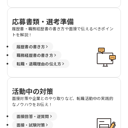
柏市向原町1-26 アリスティオ柏1F 神奈
川県横浜市戸塚区川上町85-3 SSビル2F
神奈川県海老名市扇町12-18 グランドレ
応募書類・選考準備
ジデンスUCHIYAMA I 2F→東京都中央区
履歴書・職務経歴書の書き方や面接で伝えるべきポイン
京橋1-10-7 ＫＰＰ八重洲ビル６階
トを解説！
履歴書の書き方
職務経歴書の書き方
転職・退職理由の伝え方
活動中の対策
面接対策や企業とのやり取りなど、転職活動中の実践的
なノウハウをお伝え！
面接回答・逆質問
面接・試験対策