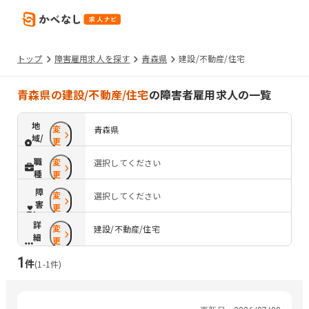
トップ
障害雇用求人を探す
青森県
建設/不動産/住宅
青森県の建設/不動産/住宅
の障害者雇用求人の一覧
地
変
青森県
域/
更
路
職
変
選択してください
線
種
更
障
変
選択してください
害
更
配
詳
変
慮
建設/不動産/住宅
細
更
条
1
件
件
(
1
-
1
件)