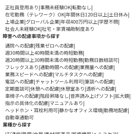
正社員登用あり
事務未経験OK
転勤なし
在宅勤務（テレワーク）OK
年間休日120日以上
土日休み
上場企業
グローバル企業
年収400万円以上
学歴不問
社会人未経験OK
社宅・家賃補助制度あり
障害への配慮事項から探す
通院への配慮
残業ゼロへの配慮
週30時間以上40時間未満の時短勤務
週20時間以上30時間未満の時短勤務
勤務日数相談可
フレックスあり
通勤時間への配慮
業務量への配慮
業務スピードへの配慮
マルチタスクへの配慮
電話への配慮
チャットツール利用可
筆談への配慮
定期面談可
休憩への配慮
休憩室あり
透析への配慮
車椅子への配慮
階段昇降なし
音声読み上げソフト
拡大鏡
指示の具体化の配慮
マニュアルあり
ヘッドホン・耳栓利用可
静かなオフィス環境
勤務地配慮
自動車通勤可
業種から探す