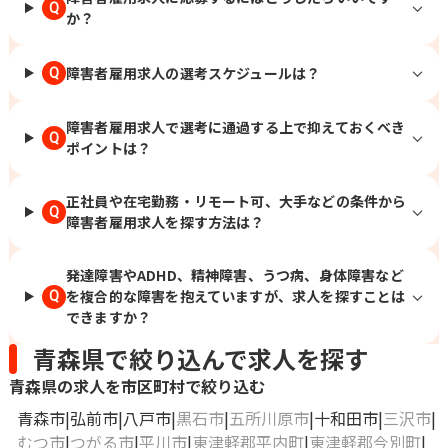
Q
か？
障害者雇用求人の選考スケジュールは？
Q
障害者雇用求人で選考に通過する上で抑えておくべき
Q
ポイントは？
正社員や在宅勤務・リモート可、大手などの条件から
Q
障害者雇用求人を探す方法は？
発達障害やADHD、精神障害、うつ病、身体障害など
を複合的な障害を抱えていますが、求人を探すことは
Q
できますか？
青森県で絞り込んで求人を探す
青森県の求人を市区町村で絞り込む
青森市
弘前市
八戸市
黒石市
五所川原市
十和田市
三沢市
むつ市
つがる市
平川市
東津軽郡平内町
東津軽郡今別町