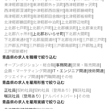
東津軽郡蓬田村
東津軽郡外ヶ浜町
西津軽郡鰺ヶ沢町
西津軽郡深浦町
中津軽郡西目屋村
南津軽郡藤崎町
南津軽郡大鰐町
南津軽郡田舎館村
北津軽郡板柳町
北津軽郡鶴田町
北津軽郡中泊町
上北郡野辺地町
上北郡七戸町
上北郡六戸町
上北郡横浜町
上北郡東北町
上北郡六ヶ所村
上北郡おいらせ町
下北郡大間町
下北郡東通村
下北郡風間浦村
下北郡佐井村
三戸郡三戸町
三戸郡五戸町
三戸郡田子町
三戸郡南部町
三戸郡階上町
三戸郡新郷村
青森県の求人を職種で絞り込む
オープンポジション・総合職
事務関連
営業・販売関連
企画・マーケティング関連
IT・エンジニア関連
技術関連
クリエイティブ関連
専門職関連
その他
青森県の求人を雇用形態で絞り込む
正社員
契約社員
契約社員（登用あり）
嘱託社員
嘱託社員（登用あり）
アルバイト/パート
その他
青森県の求人を雇用実績で絞り込む