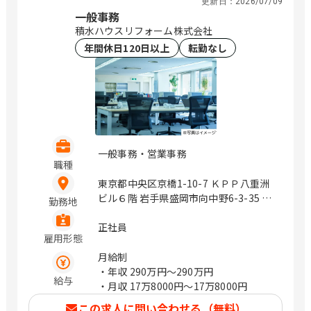
更新日：
2026/07/09
一般事務
積水ハウスリフォーム株式会社
年間休日120日以上
転勤なし
一般事務・営業事務
職種
東京都中央区京橋1-10-7 ＫＰＰ八重洲
ビル６階 岩手県盛岡市向中野6-3-35 青
勤務地
森県青森市問屋町1-13-10 積水ハウス建
設内1Ｆ 秋田県秋田市広面字板橋添17-1
正社員
雇用形態
積水ハウス秋田支店同居 宮城県仙台市
泉区明通3-15-2 積水ハウス建設東北
月給制
(株)2F 山形県山形市白山1-3-9 積水ハウ
・年収
290万円〜290万円
給与
ス建設東北(株)山形事務所内 福島県郡山
・月収
17万8000円〜17万8000円
市八山田西4-7 ベレオプラス八山田1F
この求人に問い合わせる（無料）