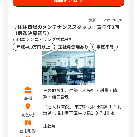
詳細を見る
更新日：
2026/06/03
立体駐車場のメンテナンススタッフ／賞与年2回
（別途決算賞与）
石田エンジニアリング株式会社
年収400万円以上
正社員登用あり
学歴不問
その他技術、建築土木設計・測量・積
算・施工管理
職種
『雇入れ直後』 東京都北区田端6-1-1 北
海道札幌市豊平区中の島1-3-7-10 よね
勤務地
たビル 神奈川県横浜市神奈川区沢渡1-2
愛知県名古屋市中村区竹橋町14-8 大阪
正社員
雇用形態
府大阪市福島区大開2-10-40 2F 福岡県