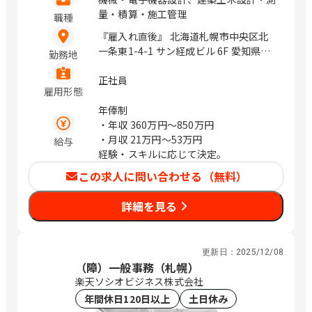
量・積算・施工管理
職種
『雇入れ直後』 北海道札幌市中央区北
一条東1-4-1 サン経成ビル 6F 愛知県名
勤務地
古屋市千種区内山3-29-10 千種AMビル
7F 大阪府吹田市江坂町1-23-101 大同生
正社員
雇用形態
命江坂ビル 4F 福岡県福岡市早良区百道
浜2-1-22 福岡SRPセンタービル 6F / 拠
年俸制
点による
・年収
360万円〜850万円
・月収
21万円〜53万円
給与
経験・スキルに応じて決定。
この求人に問い合わせる（無料）
詳細を見る
更新日：
2025/12/08
（障）一般事務（札幌）
楽天ソシオビジネス株式会社
年間休日120日以上
土日休み