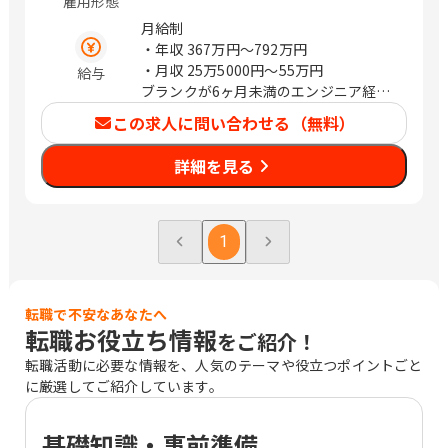
雇用形態
1F・2F 兵庫県神戸市中央区御幸通8-1-6
神戸国際会館22階 愛知県名古屋市西区
月給制
牛島町6-1 名古屋ルーセントタワー40F
・年収
367万円〜792万円
京都府京都市下京区四条通室町東入函谷
・月収
25万5000円〜55万円
給与
鉾町101 アーバンネット四条烏丸ビル
ブランクが6ヶ月未満のエンジニア経験
岡山県岡山市北区本町6-36 第一セント
者は前職給与保証
この求人に問い合わせる（無料）
ラルビル 北海道札幌市中央区北4条西4
丁目1-7 MMS札幌駅前ビル 1-3F プロジ
詳細を見る
ェクト先（東京都） 広島県広島市中区
銀山町3-1 ひろしまハイビル21 16F 神奈
川県横浜市中区桜木町1丁目1-7 ヒュ-リ
ックみなとみらい 10階 プロジェクト先
1
（埼玉県） 【福岡市中央区】福岡県福
岡市中央区天神1-9-17 福岡天神フコク
生命ビル15F プロジェクト先（千葉県）
転職で不安なあなたへ
（変更の範囲） 会社の定める範囲
転職お役立ち情報
をご紹介！
転職活動に必要な情報を、人気のテーマや役立つポイントごと
に厳選してご紹介しています。
基礎知識・事前準備