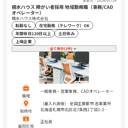
更新日：
2026/07/24
積水ハウス 障がい者採用 地域勤務職（事務/CAD
オペレーター）
積水ハウス株式会社
転勤なし
在宅勤務（テレワーク）OK
年間休日120日以上
土日休み
上場企業
全て表示(1件)
一般事務・営業事務、CADオペレーター
職種
（雇入れ直後） 全国主要都市 各事業所
北海道札幌市北区北7条西1丁目1-2
勤務地
（SE札幌ビル5F） 岩手県盛岡市盛岡駅
前北通1-10橋市盛岡ビル7F 宮城県仙台
正社員
雇用形態
市青葉区一番町4丁目6-1 （第一生命タ