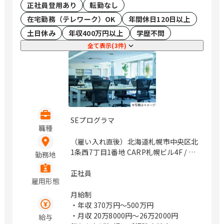
正社員登用あり
転勤なし
在宅勤務（テレワーク）OK
年間休日120日以上
土日休み
年収400万円以上
学歴不問
全て表示(3件)
SEプログラマ
職種
（雇い入れ直後）北海道札幌市中央区北
1条西7丁目1番地 CARP札幌ビル4F / 大
勤務地
通
正社員
雇用形態
月給制
・年収
370万円〜500万円
・月収
20万8000円〜26万2000円
給与