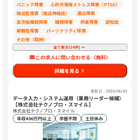
パニック障害
心的外傷後ストレス障害（PTSD）
3047番地12 大阪府岸和田市土生町3丁
目17番32号 松本ビル 大阪市北区大淀中
強迫性障害（強迫神経症）
適応障害
1-1-93 （梅田スカイビルガーデンシッ
高次脳機能障害
睡眠障害
摂食障害
認知症
クス3階） 兵庫県明石市大明石町2丁目
解離性障害
パーソナリティ障害
1-32 （ラ スーノ明石公園前ビル） 兵庫
県姫路市東延末1-1 （姫路NKビル1F）
その他（精神）
兵庫県西宮市両度町6－30 和歌山県和歌
全て表示(34件)
山市杉ノ馬場一丁目1番地FK
この求人に問い合わせる（無料）
BUILDING3階 鳥取県米子市米原4丁目2
番27号 島根県松江市嫁島町10－15 岡山
詳細を見る
県岡山市北区今2丁目9番8号 岡山県倉敷
市白楽町587-3 広島県広島市安佐南区西
原5-16-6 （ケイ・テイ ビル3F） 山口県
周南市久米中央四丁目10番11号 山口県
更新日：
2026/06/03
データ入力・システム運用（業務リーダー候補）
下関市綾羅木本町3丁目13-9 山口県山口
【株式会社テクノプロ・スマイル】
市小郡下郷2227番地4 徳島県徳島市中洲
株式会社テクノプロ・スマイル
町一丁目8-1 愛媛県松山市生石町130-1
高知県高知市杉井流21番10号 福岡県福
年収400万円以上
学歴不問
土日休み
岡市博多区御供所町1-1 （西鉄祇園ビ
ル） 福岡県北九州市小倉北区京町三丁
目7番1号 （ガーデンシティ小倉3階）