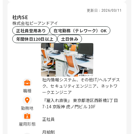
更新日：
2026/03/11
社内SE
株式会社ピーアンドアイ
正社員登用あり
在宅勤務（テレワーク）OK
年間休日120日以上
土日休み
社内情報システム、その他IT/ヘルプデス
ク、セキュリティエンジニア、ネットワ
職種
ークエンジニア
『雇入れ直後』 東京都港区西新橋1丁目
7-14 京阪神 虎ノ門ビル 10F
勤務地
正社員
雇用形態
月給制