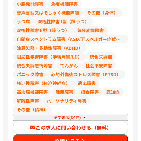
成、延岡、宮崎、郡元
小腸機能障害
免疫機能障害
音声言語又はそしゃく機能障害
その他（身体）
うつ病
双極性障害 I型（躁うつ）
双極性障害 II型（躁うつ）
気分変調障害
自閉症スペクトラム障害（ASD/アスペルガー症候群/広汎性発達障害）
注意欠陥・多動性障害（ADHD）
限局性学習障害（学習障害/LD）
統合失調症
統合失調感情障害
てんかん
社会不安障害
パニック障害
心的外傷後ストレス障害（PTSD）
強迫性障害（強迫神経症）
適応障害
高次脳機能障害
睡眠障害
摂食障害
認知症
解離性障害
パーソナリティ障害
その他（精神）
全て表示(34件)
この求人に問い合わせる（無料）