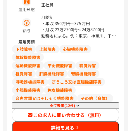
正社員
下関市綾羅木本町3丁目13-9 山口県山口
雇用形態
市小郡下郷2227番地4 徳島県徳島市中洲
月給制
町一丁目8-1 愛媛県松山市生石町130-1
・年収
350万円〜375万円
高知県高知市杉井流21番10号 福岡県福
・月収
23万2700円〜24万8700円
岡市博多区御供所町1-1 （西鉄祇園ビ
給与
勤務地による。例：東京、神奈川、千
ル） 福岡県北九州市小倉北区京町三丁
雇用実績
葉、埼玉は248,700円
目7番1号 （ガーデンシティ小倉3階）
福岡県久留米市合川町1925番1号 （中央
下肢障害
上肢障害
心臓機能障害
公園通り） 佐賀県佐賀市駅前中央1丁目
体幹機能障害
14-40 （ニッセイ佐賀駅前ビル4F） 熊
運動機能障害
平衡機能障害
聴覚障害
本県熊本市南区田井島1丁目7-1 宮崎県
延岡市日の出町2丁目1番地9 （メモリア
視覚障害
肝臓機能障害
腎臓機能障害
ルライフ1階北号室） 宮崎県宮崎市高千
呼吸器機能障害
ぼうこう又は直腸機能障害
穂通2-3-20 鹿児島県鹿児島市与次郎2丁
小腸機能障害
免疫機能障害
目4番7号 ※転居を伴う転勤なし。 ※原
則マイカー通勤不可 / 札幌、盛岡、勾当
音声言語又はそしゃく機能障害
その他（身体）
台公園、山形、郡山、水戸、宇都宮、前
全て表示(12件)
橋、浦和、熊谷、川越、千葉みなと、船
この求人に問い合わせる（無料）
橋、流山おおたかの森、池袋、新宿、表
参道、立川、みなとみらい、海老名、辻
詳細を見る
堂、新潟、金沢、甲府、松本、岐阜、静