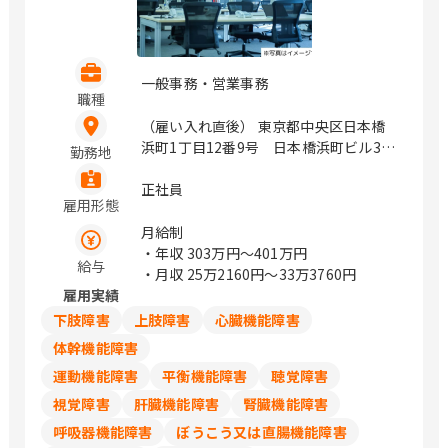
福岡県久留米市合川町1925番1号 （中央
公園通り） 佐賀県佐賀市駅前中央1丁目
14-40 （ニッセイ佐賀駅前ビル4F） 熊
本県熊本市南区田井島1丁目7-1 宮崎県
一般事務・営業事務
延岡市日の出町2丁目1番地9 （メモリア
職種
ルライフ1階北号室） 宮崎県宮崎市高千
（雇い入れ直後） 東京都中央区日本橋
穂通2-3-20 鹿児島県鹿児島市与次郎2丁
浜町1丁目12番9号 日本橋浜町ビル3階
勤務地
目4番7号 ※転居を伴う転勤なし。 ※原
東京都練馬区高松5丁目11-26 神奈川県
則マイカー通勤不可 / 札幌、盛岡、勾当
横浜市中区日本大通18番地 福岡県福岡
正社員
台公園、山形、郡山、水戸、宇都宮、前
雇用形態
市博多区博多駅前2丁目19-24 北海道札
橋、浦和、熊谷、川越、千葉みなと、船
幌市中央区大通西7丁目1-1 / 浜町、東日
月給制
橋、流山おおたかの森、池袋、新宿、表
本橋、馬喰横山、人形町、馬喰町、光が
・年収
303万円〜401万円
参道、立川、みなとみらい、海老名、辻
給与
丘、日本大通り、博多、祇園、大通
・月収
25万2160円〜33万3760円
堂、新潟、金沢、甲府、松本、岐阜、静
雇用実績
岡、栄、豊橋、岡崎、草津、彦根、烏丸
下肢障害
上肢障害
心臓機能障害
御池、福知山、高の原、大阪、箕面船場
阪大前、枚方市、なかもず、東岸和田、
体幹機能障害
明石、姫路、西宮北口、和歌山市、三本
運動機能障害
平衡機能障害
聴覚障害
松口、乃木、北長瀬、倉敷、下祇園、櫛
視覚障害
肝臓機能障害
腎臓機能障害
ケ浜、綾羅木、新山口、徳島、松山、高
知、祇園、小倉、西鉄久留米、佐賀、平
呼吸器機能障害
ぼうこう又は直腸機能障害