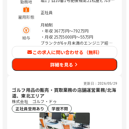
堀1丁目10番1号肥後橋第21松屋ビル5F
勤務地
宮城県仙台市青葉区花京院2-1-61 オー
クツリー仙台（旧タカノボル第5ビル）
正社員
雇用形態
1F・2F 兵庫県神戸市中央区御幸通8-1-6
神戸国際会館22階 愛知県名古屋市西区
月給制
牛島町6-1 名古屋ルーセントタワー40F
・年収
367万円〜792万円
京都府京都市下京区四条通室町東入函谷
・月収
25万5000円〜55万円
給与
鉾町101 アーバンネット四条烏丸ビル
ブランクが6ヶ月未満のエンジニア経験
岡山県岡山市北区本町6-36 第一セント
者は前職給与保証
この求人に問い合わせる（無料）
ラルビル 北海道札幌市中央区北4条西4
丁目1-7 MMS札幌駅前ビル 1-3F プロジ
詳細を見る
ェクト先（東京都） 広島県広島市中区
銀山町3-1 ひろしまハイビル21 16F 神奈
川県横浜市中区桜木町1丁目1-7 ヒュ-リ
更新日：
2026/05/29
ックみなとみらい 10階 プロジェクト先
ゴルフ用品の販売・買取業務の店舗運営業務/北海
（埼玉県） 【福岡市中央区】福岡県福
道、東北エリア
岡市中央区天神1-9-17 福岡天神フコク
株式会社 ゴルフ・ドゥ
生命ビル15F プロジェクト先（千葉県）
正社員登用あり
学歴不問
（変更の範囲） 会社の定める範囲