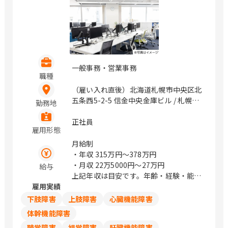
一般事務・営業事務
職種
（雇い入れ直後）北海道札幌市中央区北
五条西5-2-5 信金中央金庫ビル / 札幌、
勤務地
さっぽろ
正社員
雇用形態
月給制
・年収
315万円〜378万円
・月収
22万5000円〜27万円
給与
上記年収は目安です。年齢・経験・能力
雇用実績
を考慮のうえ決定致します。
下肢障害
上肢障害
心臓機能障害
体幹機能障害
聴覚障害
視覚障害
肝臓機能障害