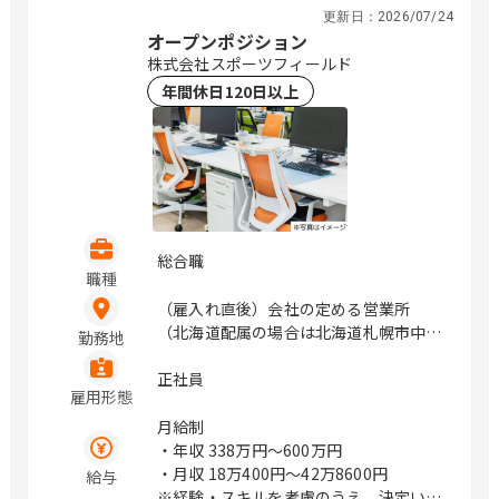
神奈川県横浜市西区みなとみらい4-4-5
更新日：
2026/07/24
（横浜アイマークプレイス4階） 神奈川
オープンポジション
県海老名市めぐみ町2番2号 （ViNA
株式会社スポーツフィールド
GARDENS OFFICE 14階） 神奈川県藤沢
年間休日120日以上
市辻堂神台2-2-1 （アイクロス湘南9
階） 新潟県新潟市中央区上所中1-7-23
石川県金沢市鞍月4丁目125 山梨県甲府
市上石田3-6-38 長野県松本市渚二丁目4
番31号（2F） 岐阜県岐阜市市橋3丁目4
番8号 静岡県静岡市駿河区稲川二丁目1-
1 （伊伝静岡駅南ビル6F） 愛知県名古
総合職
屋市中区栄3-18-1 （ナディアパークビ
職種
ジネスセンタービル16F） 愛知県名古屋
（雇入れ直後）会社の定める営業所
市中区栄3-18-1 （ナディアパークビジ
（北海道配属の場合は北海道札幌市中央
勤務地
ネスセンタービル16F） 愛知県豊橋市曙
区、宮城県配属の場合は宮城県仙台市青
町松並101番地206 愛知県岡崎市唐沢町
葉区、東京都配属の場合は東京都新宿
正社員
11番地5 （第一生命・三井住友海上岡崎
雇用形態
区、千葉県配属の場合は千葉県千葉市美
ビル10F） 滋賀県草津市渋川1丁目3番4
浜区、神奈川県配属の場合は神奈川県横
月給制
号 （近江伊吹館 1階） 滋賀県彦根市大
浜市神奈川区、愛知県配属の場合は愛知
・年収
338万円〜600万円
東町14番25号 （上野第Ⅶビル 3階） 京
県名古屋市中区、大阪府配属の場合は大
・月収
18万400円〜42万8600円
給与
都府京都市中京区烏丸通御池下る梅屋町
阪府大阪市北区、京都府配属の場合は京
※経験・スキルを考慮のうえ、決定いた