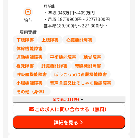
ワービル5F） 山形県山形市篭田3-9-5
月給制
福島県郡山市本町一丁目4－8 茨城県水
・年収
346万円〜409万円
戸市城南1-1-6 （サザン水戸ビル301）
・月収
18万9900円〜22万7300円
給与
栃木県宇都宮市城東1丁目-11-5 群馬県
基本給189,900円～227,300円
前橋市天川大島町2-15-7 埼玉県さいた
雇用実績
※試用期間あり（6ヵ月）
ま市浦和区岸町4-26-15 （浦和SHビル
※試用期間中の労働条件は同条件
下肢障害
上肢障害
心臓機能障害
2F） 埼玉県熊谷市筑波2丁目48番地1
※賞与：昨年度実績5.51か月
体幹機能障害
（熊谷大栄ビル2階） 埼玉県川越市新宿
運動機能障害
平衡機能障害
聴覚障害
町1丁目16-3 （SAISHOビル2階） 千葉
県千葉市中央区問屋町1-35 （千葉ポー
視覚障害
肝臓機能障害
腎臓機能障害
トサイドタワー10階） 千葉県船橋市本
呼吸器機能障害
ぼうこう又は直腸機能障害
町1-3-1 Face13階 （ご予約制） 千葉県
小腸機能障害
音声言語又はそしゃく機能障害
流山市おおたかの森西1-2-3 （アゼリア
テラス9階） 東京都豊島区西池袋1-11-1
その他（身体）
（メトロポリタンプラザビル11階） 東
全て表示(11件)
京都新宿区西新宿3-6-11 （西新宿KSビ
この求人に問い合わせる（無料）
ル1F） 東京都港区南青山2-26-1 （D－
LIFEPLACE南青山1階） 東京都立川市曙
詳細を見る
町2-37-7 （コアシティ立川1F） 神奈川
県横浜市西区みなとみらい3-7-1
（OCEAN GATE MINATOMIRAI 13F）