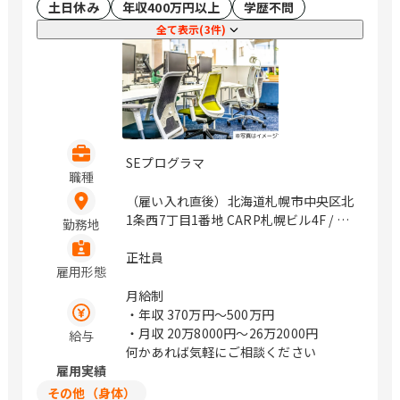
土日休み
年収400万円以上
学歴不問
全て表示(3件)
SEプログラマ
職種
（雇い入れ直後）北海道札幌市中央区北
1条西7丁目1番地 CARP札幌ビル4F / 大
勤務地
通
正社員
雇用形態
月給制
・年収
370万円〜500万円
・月収
20万8000円〜26万2000円
給与
何かあれば気軽にご相談ください
雇用実績
その他（身体）