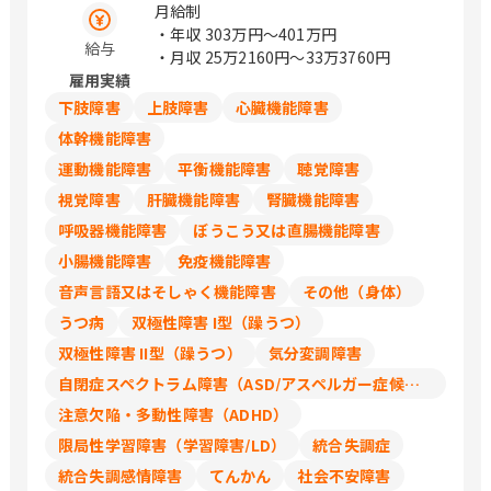
市上石田3-6-38 長野県松本市渚二丁目4
幌市中央区大通西7丁目1-1 / 浜町、東日
月給制
番31号（2F） 岐阜県岐阜市市橋3丁目4
本橋、馬喰横山、人形町、馬喰町、光が
・年収
303万円〜401万円
給与
番8号 静岡県静岡市駿河区稲川二丁目1-
丘、日本大通り、博多、祇園、大通
・月収
25万2160円〜33万3760円
1 （伊伝静岡駅南ビル6F） 愛知県名古
雇用実績
屋市中区栄3-18-1 （ナディアパークビ
下肢障害
上肢障害
心臓機能障害
ジネスセンタービル16F） 愛知県名古屋
体幹機能障害
市中区栄3-18-1 （ナディアパークビジ
ネスセンタービル16F） 愛知県豊橋市曙
運動機能障害
平衡機能障害
聴覚障害
町松並101番地206 愛知県岡崎市唐沢町
視覚障害
肝臓機能障害
腎臓機能障害
11番地5 （第一生命・三井住友海上岡崎
呼吸器機能障害
ぼうこう又は直腸機能障害
ビル10F） 滋賀県草津市渋川1丁目3番4
号 （近江伊吹館 1階） 滋賀県彦根市大
小腸機能障害
免疫機能障害
東町14番25号 （上野第Ⅶビル 3階） 京
音声言語又はそしゃく機能障害
その他（身体）
都府京都市中京区烏丸通御池下る梅屋町
うつ病
双極性障害 I型（躁うつ）
358番地 （アーバネックス御池ビル西館
6階） 京都府福知山市厚東町2 京都府木
双極性障害 II型（躁うつ）
気分変調障害
津川市兜台6丁目6－4 （総合住宅研究所
自閉症スペクトラム障害（ASD/アスペルガー症候群/広汎性発達障害）
内） 大阪府大阪市北区大淀中1－1－30
注意欠陥・多動性障害（ADHD）
（梅田スカイビルタワーウエスト34階）
大阪府箕面市船場東1-10-33 大阪府枚方
限局性学習障害（学習障害/LD）
統合失調症
市新町一丁目10番1号 （レジデンス櫂枚
統合失調感情障害
てんかん
社会不安障害
方駅前102号） 大阪府堺市北区長曽根町