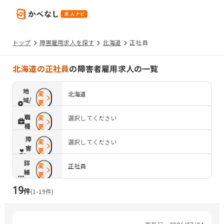
トップ
障害雇用求人を探す
北海道
正社員
北海道の正社員
の障害者雇用求人の一覧
地
変
北海道
域/
更
路
職
変
選択してください
線
種
更
障
変
選択してください
害
更
配
詳
変
慮
正社員
細
更
条
19
件
件
(
1
-
19
件)