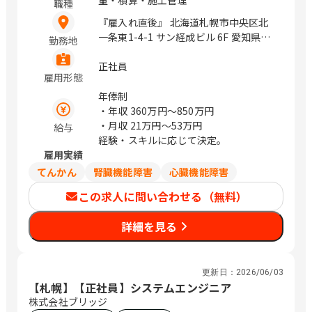
職種
『雇入れ直後』 北海道札幌市中央区北
一条東1-4-1 サン経成ビル 6F 愛知県名
勤務地
古屋市千種区内山3-29-10 千種AMビル
7F 大阪府吹田市江坂町1-23-101 大同生
正社員
雇用形態
命江坂ビル 4F 福岡県福岡市早良区百道
浜2-1-22 福岡SRPセンタービル 6F / 拠
年俸制
点による
・年収
360万円〜850万円
・月収
21万円〜53万円
給与
経験・スキルに応じて決定。
雇用実績
てんかん
腎臓機能障害
心臓機能障害
この求人に問い合わせる（無料）
詳細を見る
更新日：
2026/06/03
【札幌】【正社員】システムエンジニア
株式会社ブリッジ