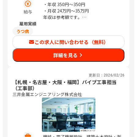
・年収
350円〜350円
・月収
24万円〜35万円
給与
年収は参考額です。
雇用実績
※経験により前後する場合あり
うつ病
この求人に問い合わせる（無料）
詳細を見る
更新日：
2026/02/26
【札幌・名古屋・大阪・福岡】パイプ工事担当
（工事部）
三井金属エンジニアリング株式会社
機械・電子機器設計、建築土木設計・測