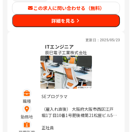
この求人に問い合わせる（無料）
詳細を見る
更新日：
2025/05/23
ITエンジニア
辰巳電子工業株式会社
SEプログラマ
職種
（雇入れ直後） 大阪府大阪市西区江戸
堀1丁目10番1号肥後橋第21松屋ビル5F
勤務地
宮城県仙台市青葉区花京院2-1-61 オー
クツリー仙台（旧タカノボル第5ビル）
正社員