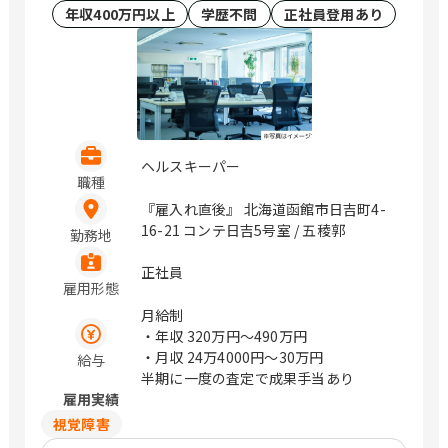
年収400万円以上
学歴不問
正社員登用あり
ヘルスキーパー
職種
『雇入れ直後』 北海道函館市日吉町4-
16-21 コンテ日吉5号室 / 五稜郭
勤務地
正社員
雇用形態
月給制
・年収
320万円〜490万円
・月収
24万4000円〜30万円
給与
半期に一度の査定で成果手当あり
雇用実績
視覚障害