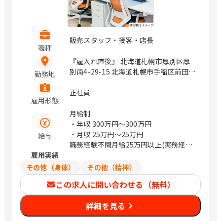
販売スタッフ・接客・店長
職種
『雇入れ直後』 北海道札幌市厚別区厚
別南4-29-15 北海道札幌市手稲区前田5
勤務地
条13-3-1 アルファショッピングセンタ
ー 2階 北海道札幌市東区東苗穂4条2-3-
正社員
雇用形態
1 福島県いわき市常磐西郷町金山6 / ひ
ばりが丘、手稲、環状通東、湯本
月給制
・年収
300万円〜300万円
・月収
25万円〜25万円
給与
職務経験不問月給25万円以上(実務経験
雇用実績
者優遇)
その他（身体）
その他（精神）
この求人に問い合わせる（無料）
詳細を見る