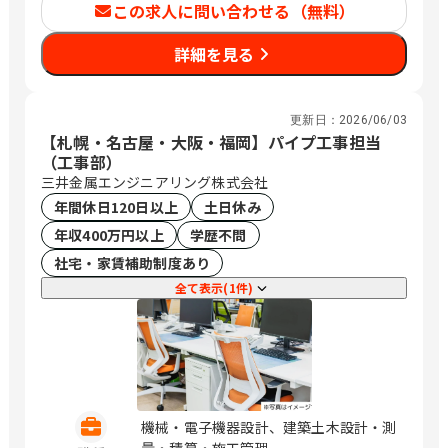
この求人に問い合わせる（無料）
詳細を見る
更新日：
2026/06/03
【札幌・名古屋・大阪・福岡】パイプ工事担当
（工事部）
三井金属エンジニアリング株式会社
年間休日120日以上
土日休み
年収400万円以上
学歴不問
社宅・家賃補助制度あり
全て表示(1件)
機械・電子機器設計、建築土木設計・測
量・積算・施工管理