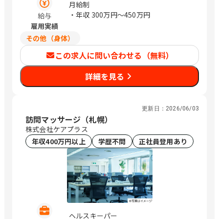
福岡市博多区美野島3-22-40 【仙台市宮
月給制
城野区】:：宮城県仙台市宮城野区名掛
・年収
300万円〜450万円
給与
丁206-9 兵庫県神戸市兵庫区永沢町3丁
雇用実績
目4-16 広島県広島市西区上天満町1-6
その他（身体）
香川県高松市上福岡町2029-3 群馬県前
橋市大手町1-5-11 403号室 京都府京都
この求人に問い合わせる（無料）
市中京区堀川通錦小路下ル錦堀川町659
京都松田ビル2E / 拠点に依る
詳細を見る
更新日：
2026/06/03
訪問マッサージ（札幌）
株式会社ケアプラス
年収400万円以上
学歴不問
正社員登用あり
ヘルスキーパー