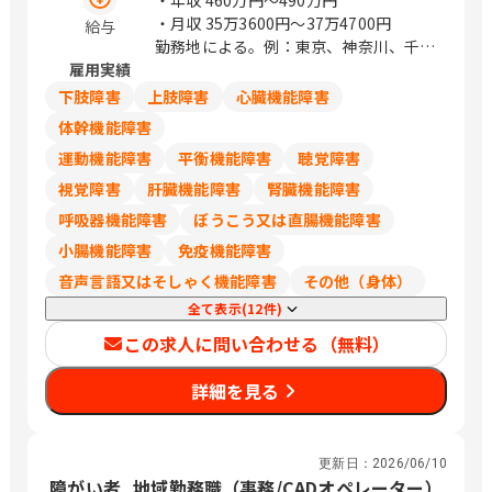
・年収
460万円〜490万円
・月収
35万3600円〜37万4700円
給与
勤務地による。例：東京、神奈川、千
雇用実績
葉、埼玉は374,700円
下肢障害
上肢障害
心臓機能障害
体幹機能障害
運動機能障害
平衡機能障害
聴覚障害
視覚障害
肝臓機能障害
腎臓機能障害
呼吸器機能障害
ぼうこう又は直腸機能障害
小腸機能障害
免疫機能障害
音声言語又はそしゃく機能障害
その他（身体）
全て表示(12件)
この求人に問い合わせる（無料）
詳細を見る
更新日：
2026/06/10
障がい者_地域勤務職（事務/CADオペレーター）