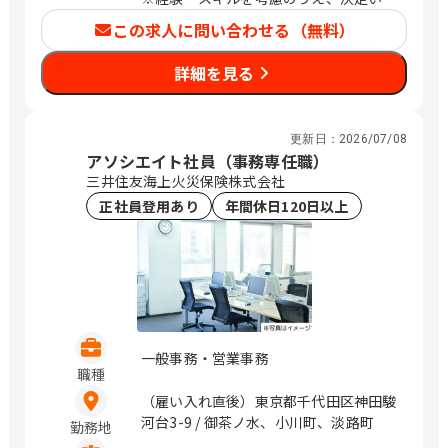
358番地 （アーバネックス御池ビル西館
都府京都市中京区、兵庫県配属の場合は
します。
6階） 京都府福知山市厚東町2 京都府木
この求人に問い合わせる（無料）
兵庫県神戸市中央区、岡山県配属の場合
津川市兜台6丁目6－4 （総合住宅研究所
は岡山県岡山市北区、広島県配属の場合
内） 大阪府大阪市北区大淀中1－1－30
詳細を見る
は広島県広島市中区、福岡県配属の場合
（梅田スカイビルタワーウエスト34階）
は福岡県福岡市中央区への配属となりま
大阪府箕面市船場東1-10-33 大阪府枚方
す。） （変更の範囲）会社の定める営業
市新町一丁目10番1号 （レジデンス櫂枚
更新日：
2026/07/08
所
方駅前102号） 大阪府堺市北区長曽根町
アソシエイト社員（事務専任職）
3047番地12 大阪府岸和田市土生町3丁
三井住友海上火災保険株式会社
目17番32号 松本ビル 大阪市北区大淀中
正社員登用あり
年間休日120日以上
1-1-93 （梅田スカイビルガーデンシッ
クス3階） 兵庫県明石市大明石町2丁目
1-32 （ラ スーノ明石公園前ビル） 兵庫
県姫路市東延末1-1 （姫路NKビル1F）
兵庫県西宮市両度町6－30 和歌山県和歌
山市杉ノ馬場一丁目1番地FK
BUILDING3階 鳥取県米子市米原4丁目2
一般事務・営業事務
番27号 島根県松江市嫁島町10－15 岡山
職種
県岡山市北区今2丁目9番8号 岡山県倉敷
（雇い入れ直後）東京都千代田区神田駿
市白楽町587-3 広島県広島市安佐南区西
河台3-9 / 御茶ノ水、小川町、淡路町
原5-16-6 （ケイ・テイ ビル3F） 山口県
勤務地
周南市久米中央四丁目10番11号 山口県