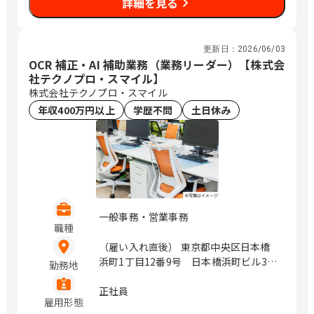
詳細を見る
（熊谷大栄ビル2階） 埼玉県川越市新宿
町1丁目16-3 （SAISHOビル2階） 千葉
県千葉市中央区問屋町1-35 （千葉ポー
更新日：
2026/06/03
トサイドタワー10階） 千葉県船橋市本
OCR 補正・AI 補助業務（業務リーダー）【株式会
町1-3-1 Face13階 （ご予約制） 千葉県
社テクノプロ・スマイル】
流山市おおたかの森西1-2-3 （アゼリア
株式会社テクノプロ・スマイル
テラス9階） 東京都豊島区西池袋1-11-1
年収400万円以上
学歴不問
土日休み
（メトロポリタンプラザビル11階） 東
京都新宿区西新宿3-6-11 （西新宿KSビ
ル1F） 東京都港区南青山2-26-1 （D－
LIFEPLACE南青山1階） 東京都立川市曙
町2-37-7 （コアシティ立川1F） 神奈川
県横浜市西区みなとみらい3-7-1
（OCEAN GATE MINATOMIRAI 13F）
神奈川県横浜市西区みなとみらい4-4-5
一般事務・営業事務
職種
（横浜アイマークプレイス4階） 神奈川
県海老名市めぐみ町2番2号 （ViNA
（雇い入れ直後） 東京都中央区日本橋
GARDENS OFFICE 14階） 神奈川県藤沢
浜町1丁目12番9号 日本橋浜町ビル3階
勤務地
市辻堂神台2-2-1 （アイクロス湘南9
東京都練馬区高松5丁目11-26 神奈川県
階） 新潟県新潟市中央区上所中1-7-23
横浜市中区日本大通18番地 福岡県福岡
正社員
雇用形態
石川県金沢市鞍月4丁目125 山梨県甲府
市博多区博多駅前2丁目19-24 北海道札