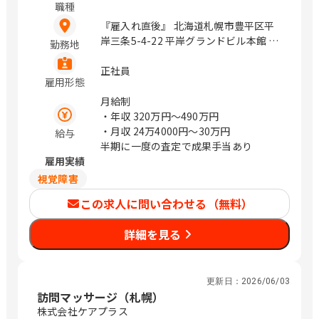
職種
『雇入れ直後』 北海道札幌市豊平区平
岸三条5-4-22 平岸グランドビル本館 2
勤務地
階 206号室 / 平岸
正社員
雇用形態
月給制
・年収
320万円〜490万円
・月収
24万4000円〜30万円
給与
半期に一度の査定で成果手当あり
雇用実績
視覚障害
この求人に問い合わせる（無料）
詳細を見る
更新日：
2026/06/03
訪問マッサージ（札幌）
株式会社ケアプラス