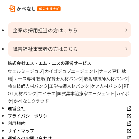
企業の採用担当の方はこちら
障害福祉事業者の方はこちら
株式会社エス・エム・エスの運営サービス
ウェルミージョブ
カイゴジョブエージェント
ナース専科 就
職
ナース専科 転職
保育士人材バンク
放射線技師人材バンク
検査技師人材バンク
工学技師人材バンク
ケア人材バンク
PT
OT人材バンク
エイチエ
国試黒本治療家エージェント
カイポ
ケ
かべなしクラウド
運営会社
プライバシーポリシー
利用規約
サイトマップ
運営へのお問い合わせ