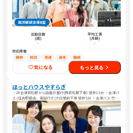
+
1
就労継続支援B型
出勤日数
平均工賃
(週)
(月額)
-
-
対応障害
精神
知的
発達
身体
難病
気になる
もっと見る
ほっとハウスやすらぎ
・JR会津若松駅から田島方面行(西若松駅下車) 徒歩15分 ・会津バ
ス (住吉町経由、高田行き)大日堂前下車 徒歩5分 ・会津バス 竹田
綜合病院下車 徒歩7分