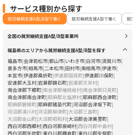
サービス種別から探す
就労継続支援A型/B型で働く
就労継続支援A型で働く
就
全国の就労継続支援A型/B型事業所
福島県のエリアから就労継続支援A型/B型を探す
福島市
会津若松市
郡山市
いわき市
白河市
須賀川市
喜多方市
相馬市
二本松市
田村市
南相馬市
伊達市
本宮市
伊達郡桑折町
伊達郡国見町
伊達郡川俣町
安達郡大玉村
岩瀬郡鏡石町
岩瀬郡天栄村
南会津郡下郷町
南会津郡檜枝岐村
南会津郡只見町
南会津郡南会津町
耶麻郡北塩原村
耶麻郡西会津町
耶麻郡磐梯町
耶麻郡猪苗代町
河沼郡会津坂下町
河沼郡湯川村
河沼郡柳津町
大沼郡三島町
大沼郡金山町
大沼郡昭和村
大沼郡会津美里町
西白河郡西郷村
西白河郡泉崎村
西白河郡中島村
西白河郡矢吹町
東白川郡棚倉町
東白川郡矢祭町