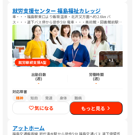
就労支援センター 福島福祉カレッジ
車・・・福島駅東口より飯坂温泉・北沢又方面へ約2.6㎞ バ
ス・・・道下バス停から徒歩5分 電車・・・美術館・図書館前駅か
ら徒歩約10分 岩代清水駅から徒歩約10分
+
1
就労継続支援A型
出勤日数
労働時間
(週)
(週)
-
-
対応障害
精神
知的
発達
身体
難病
気になる
もっと見る
アットホーム
福島交通飯坂線 岩代清水駅から徒歩5分 福島交通バス 道下停留所