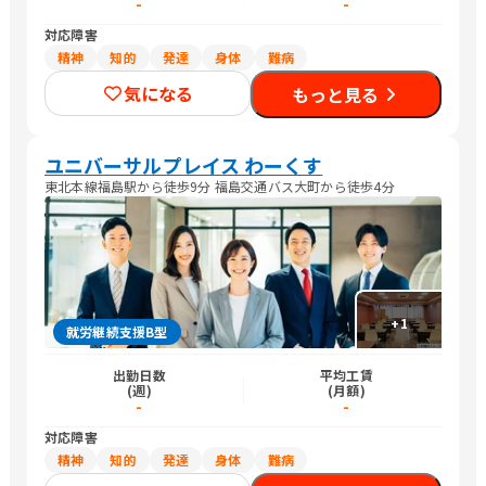
-
-
対応障害
精神
知的
発達
身体
難病
気になる
もっと見る
ユニバーサルプレイス わーくす
東北本線福島駅から徒歩9分 福島交通バス大町から徒歩4分
+
1
就労継続支援B型
出勤日数
平均工賃
(週)
(月額)
-
-
対応障害
精神
知的
発達
身体
難病