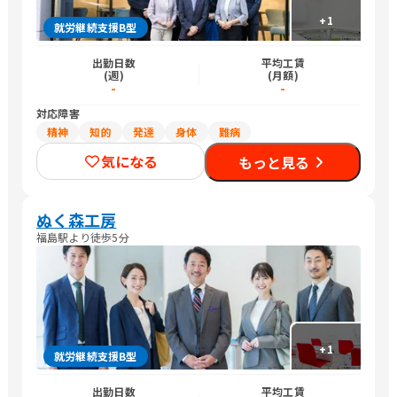
+
1
就労継続支援B型
出勤日数
平均工賃
(週)
(月額)
-
-
対応障害
精神
知的
発達
身体
難病
気になる
もっと見る
ぬく森工房
福島駅より徒歩5分
+
1
就労継続支援B型
出勤日数
平均工賃