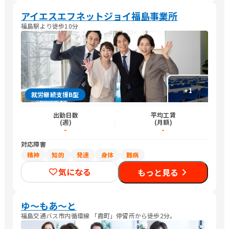
アイエスエフネットジョイ福島事業所
福島駅より徒歩10分
+
1
就労継続支援B型
出勤日数
平均工賃
(週)
(月額)
-
-
対応障害
精神
知的
発達
身体
難病
気になる
もっと見る
ゆ〜もあ〜と
福島交通バス市内循環線 「霞町」停留所から徒歩2分。