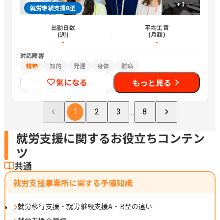
+
1
就労継続支援B型
出勤日数
平均工賃
(週)
(月額)
-
-
対応障害
精神
知的
発達
身体
難病
気になる
もっと見る
1
2
3
...
8
就労支援に関するお役立ちコンテン
ツ
共通
就労支援事業所に関する予備知識
就労移行支援・就労継続支援A・B型の違い