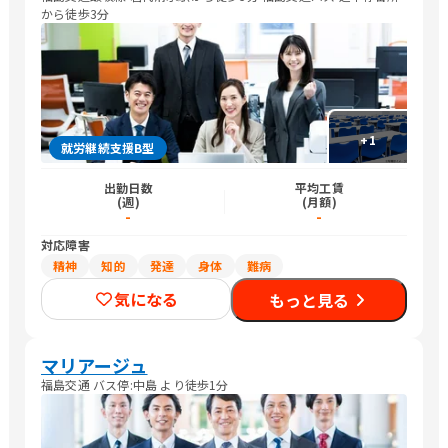
から徒歩3分
+
1
就労継続支援B型
出勤日数
平均工賃
(週)
(月額)
-
-
対応障害
精神
知的
発達
身体
難病
気になる
もっと見る
マリアージュ
福島交通 バス停:中島 より徒歩1分