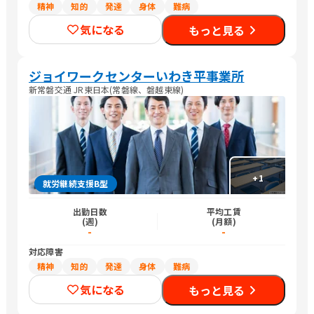
精神
知的
発達
身体
難病
気になる
もっと見る
ジョイワークセンターいわき平事業所
新常磐交通 JR東日本(常磐線、磐越東線)
+
1
就労継続支援B型
出勤日数
平均工賃
(週)
(月額)
-
-
対応障害
精神
知的
発達
身体
難病
気になる
もっと見る