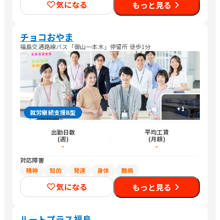
気になる
もっと見る
チョコおやま
福島交通路線バス「御山一本木」停留所 徒歩1分
+
1
就労継続支援B型
出勤日数
平均工賃
(週)
(月額)
-
-
対応障害
精神
知的
発達
身体
難病
気になる
もっと見る
ルートプラス福島