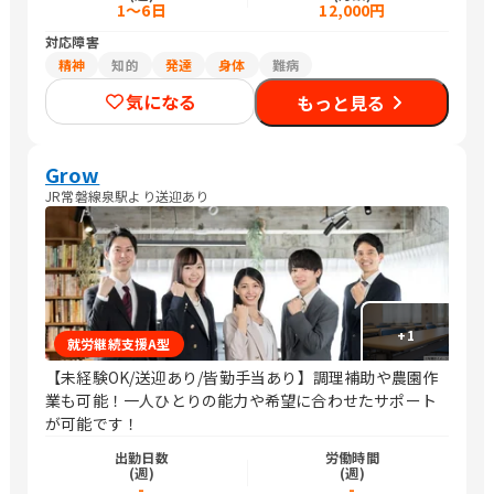
1～6日
12,000円
対応障害
精神
知的
発達
身体
難病
気になる
もっと見る
Grow
JR常磐線泉駅より送迎あり
+
1
就労継続支援A型
【未経験OK/送迎あり/皆勤手当あり】調理補助や農園作
業も可能！一人ひとりの能力や希望に合わせたサポート
が可能です！
出勤日数
労働時間
(週)
(週)
-
-