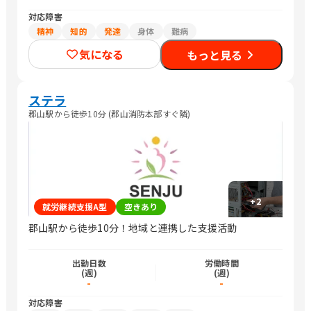
対応障害
精神
知的
発達
身体
難病
気になる
もっと見る
ステラ
郡山駅から徒歩10分 (郡山消防本部すぐ隣)
+
2
就労継続支援A型
空きあり
郡山駅から徒歩10分！地域と連携した支援活動
出勤日数
労働時間
(週)
(週)
-
-
対応障害