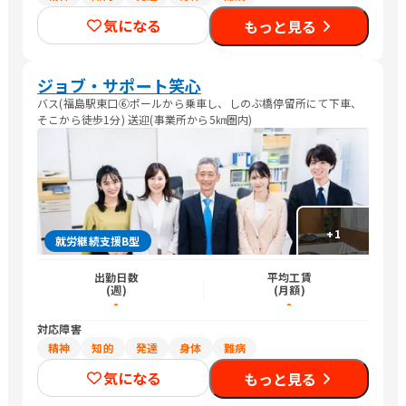
気になる
もっと見る
ジョブ・サポート笑心
バス(福島駅東口⑥ポールから乗車し、しのぶ橋停留所にて下車、
そこから徒歩1分) 送迎(事業所から5㎞圏内)
+
1
就労継続支援B型
出勤日数
平均工賃
(週)
(月額)
-
-
対応障害
精神
知的
発達
身体
難病
気になる
もっと見る