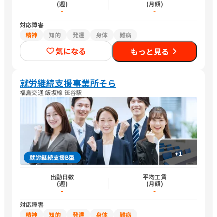
(週)
(月額)
-
-
対応障害
精神
知的
発達
身体
難病
気になる
もっと見る
就労継続支援事業所そら
福島交通 飯坂線 笹谷駅
+
1
就労継続支援B型
出勤日数
平均工賃
(週)
(月額)
-
-
対応障害
精神
知的
発達
身体
難病