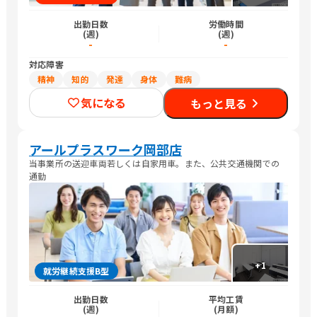
出勤日数
労働時間
(週)
(週)
-
-
対応障害
精神
知的
発達
身体
難病
気になる
もっと見る
アールプラスワーク岡部店
当事業所の送迎車両若しくは自家用車。また、公共交通機関での
通勤
+
1
就労継続支援B型
出勤日数
平均工賃
(週)
(月額)