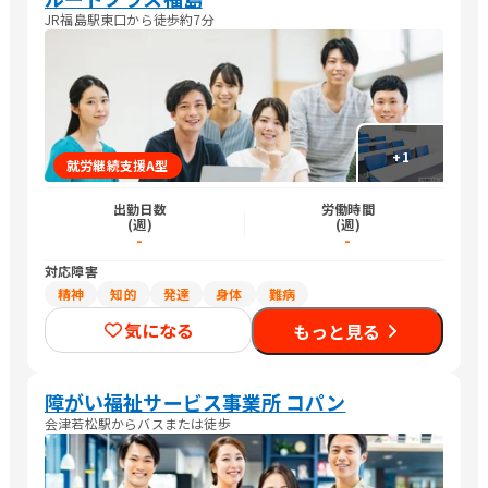
JR福島駅東口から徒歩約7分
+
1
就労継続支援A型
出勤日数
労働時間
(週)
(週)
-
-
対応障害
精神
知的
発達
身体
難病
気になる
もっと見る
障がい福祉サービス事業所 コパン
会津若松駅からバスまたは徒歩