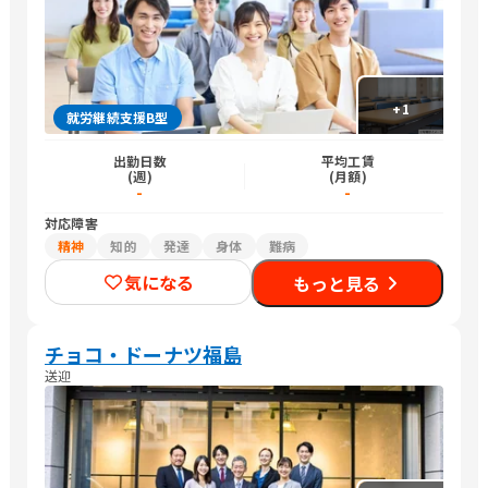
+
1
就労継続支援B型
出勤日数
平均工賃
(週)
(月額)
-
-
対応障害
精神
知的
発達
身体
難病
気になる
もっと見る
チョコ・ドーナツ福島
送迎