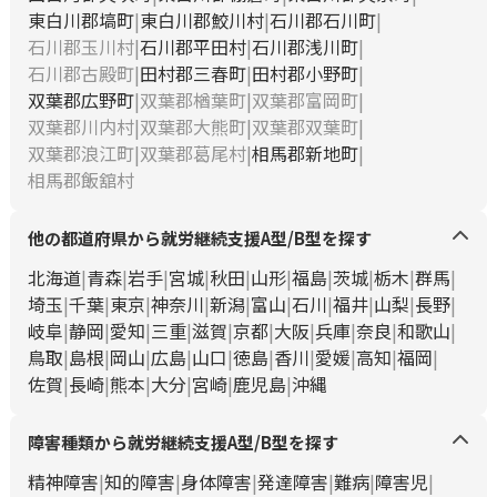
東白川郡塙町
東白川郡鮫川村
石川郡石川町
石川郡玉川村
石川郡平田村
石川郡浅川町
石川郡古殿町
田村郡三春町
田村郡小野町
双葉郡広野町
双葉郡楢葉町
双葉郡富岡町
双葉郡川内村
双葉郡大熊町
双葉郡双葉町
双葉郡浪江町
双葉郡葛尾村
相馬郡新地町
相馬郡飯舘村
他の都道府県から就労継続支援A型/B型を探す
北海道
青森
岩手
宮城
秋田
山形
福島
茨城
栃木
群馬
埼玉
千葉
東京
神奈川
新潟
富山
石川
福井
山梨
長野
岐阜
静岡
愛知
三重
滋賀
京都
大阪
兵庫
奈良
和歌山
鳥取
島根
岡山
広島
山口
徳島
香川
愛媛
高知
福岡
佐賀
長崎
熊本
大分
宮崎
鹿児島
沖縄
障害種類から就労継続支援A型/B型を探す
精神障害
知的障害
身体障害
発達障害
難病
障害児