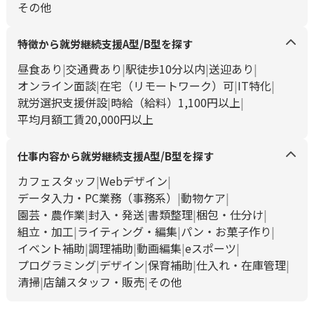
その他
特徴から就労継続支援A型/B型を探す
昼食あり
交通費あり
駅徒歩10分以内
送迎あり
オンライン面談
在宅（リモートワーク）可
IT特化
就労選択支援併設
時給（給料）1,100円以上
平均月額工賃20,000円以上
仕事内容から就労継続支援A型/B型を探す
カフェスタッフ
Webデザイン
データ入力・PC業務（事務系）
動物ケア
園芸・農作業
封入・発送
書類整理
梱包・仕分け
組立・加工
ライティング・編集
パン・お菓子作り
イベント補助
調理補助
動画編集
eスポーツ
プログラミング
デザイン
保育補助
仕入れ・在庫管理
清掃
店舗スタッフ・販売
その他