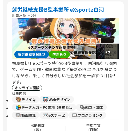
就労継続支援B型事業所 eXsportz白河
新白河駅 車5分
+
9
就労継続支援B型
空きあり
福島県初！eスポーツ特化のB型事業所。白河駅徒歩圏内
で、ゲーム制作・動画編集など最新のPCスキルを身につ
けながら、楽しく自分らしい社会参加を一歩ずつ目指せ
ます。
オンライン面談
仕事内容
デザイン
Webデザイン
データ入力・PC業務（事務系）
組立・加工
動画編集
eスポーツ
プログラミング
出勤日数
平均工賃
(週)
(月額)