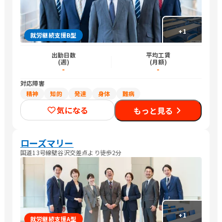
+
1
就労継続支援B型
出勤日数
平均工賃
(週)
(月額)
-
-
対応障害
精神
知的
発達
身体
難病
気になる
もっと見る
ローズマリー
国道13号線壁谷沢交差点より徒歩2分
+
1
就労継続支援A型