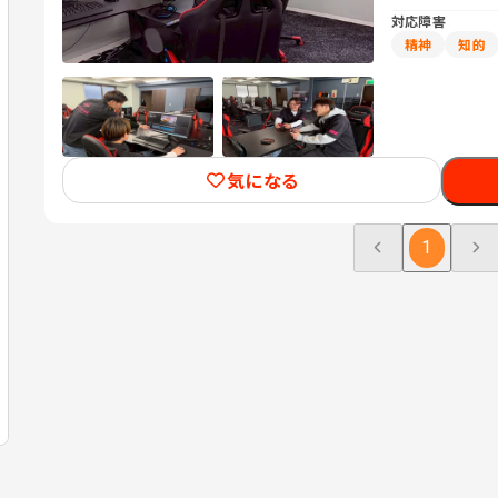
対応障害
精神
知的
気になる
1