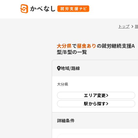
トップ
大分県
で
昼食あり
の就労継続支援A
型/B型の一覧
地域/路線
大分県
エリア
変更
駅から探す
詳細条件