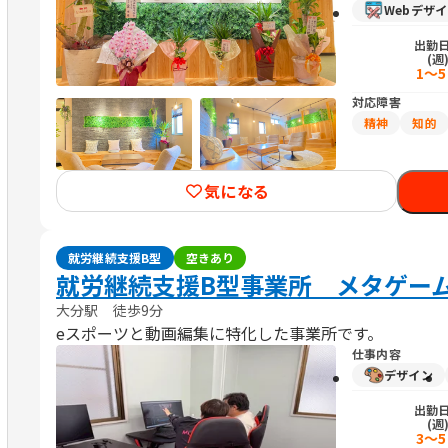
Webデザ
出勤
(週
1～
対応障害
精神
知的
気になる
就労継続支援B型
空きあり
就労継続支援B型事業所 メタゲー
大分駅 徒歩9分
eスポーツと動画編集に特化した事業所です。
仕事内容
デザイン
出勤
(週
3～