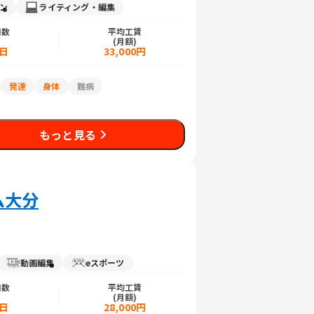
イン
ライティング・編集
日数
平均工賃
)
(月額)
5日
33,000円
発達
身体
難病
もっと見る
ム大分
動画編集
eスポーツ
日数
平均工賃
)
(月額)
5日
28,000円