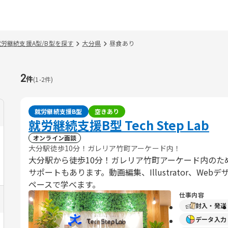
就労継続支援A型/B型を探す
大分県
昼食あり
2
件
(
1
-
2
件)
就労継続支援B型
空きあり
就労継続支援B型 Tech Step Lab
オンライン面談
大分駅徒歩10分！ガレリア竹町アーケード内！
大分駅から徒歩10分！ガレリア竹町アーケード内のた
サポートもあります。動画編集、Illustrator、W
ペースで学べます。
仕事内容
封入・発送
データ入