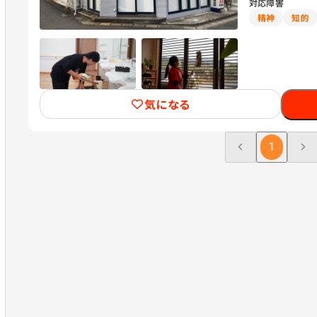
対応障害
精神
知的
気になる
1