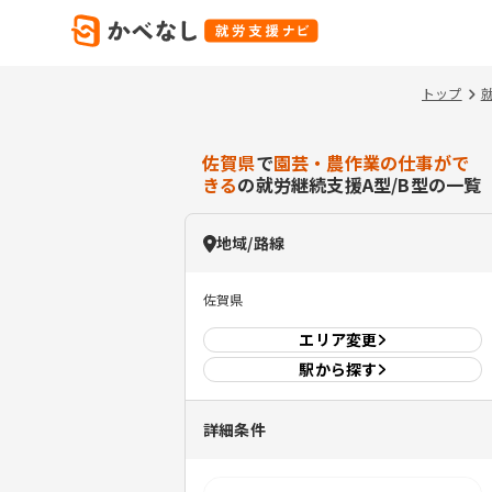
トップ
佐賀県
で
園芸・農作業の仕事がで
きる
の就労継続支援A型/B型の一覧
地域/路線
佐賀県
エリア
変更
駅から探す
詳細条件