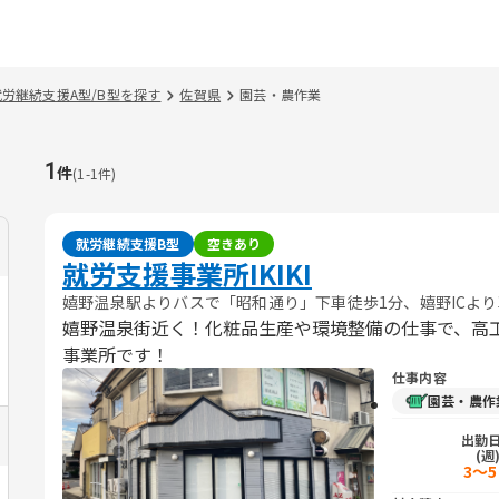
就労継続支援A型/B型を探す
佐賀県
園芸・農作業
1
件
(
1
-
1
件)
就労継続支援B型
空きあり
就労支援事業所IKIKI
嬉野温泉駅よりバスで「昭和通り」下車徒歩1分、嬉野ICより
嬉野温泉街近く！化粧品生産や環境整備の仕事で、高
事業所です！
仕事内容
園芸・農作
出勤
(週
3〜