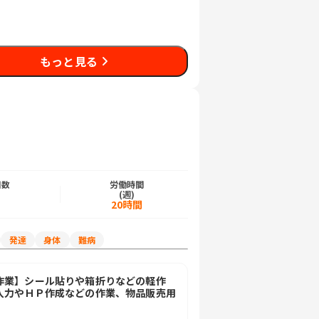
もっと見る
日数
労働時間
)
(週)
日
20時間
発達
身体
難病
作業】シール貼りや箱折りなどの軽作
入力やＨＰ作成などの作業、物品販売用