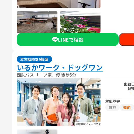
LINEで相談
就労継続支援B型
いるかワーク・ドッグワン
西鉄バス 「一ツ家」停 徒歩5分
出勤
(週
-
対応障害
精神
知的