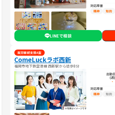
対応障害
精神
知的
LINEで相談
就労継続支援A型
ComeLuckラボ西新
福岡市地下鉄空港線 西新駅から徒歩8分
出勤
(週
-
対応障害
精神
知的