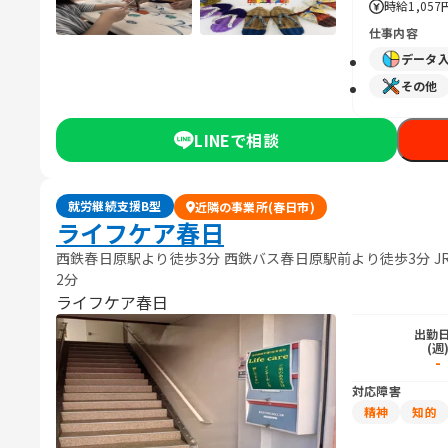
時給
1,057
仕事内容
データ
その他
LINEで相談
就労継続支援B型
近隣の事業所(春日市)
ライフケア春日
西鉄春日原駅より徒歩3分 西鉄バス春日原駅前より徒歩3分 J
2分
ライフケア春日
出勤
(週
-
対応障害
精神
知的