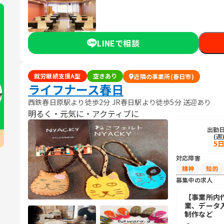
LINEで相談
就労継続支援A型
空きあり
近隣の事業所(春日市)
ライフナース春日
西鉄春日原駅より徒歩2分 JR春日駅より徒歩5分 送迎あり
明るく・元気に・アクティブに
出勤
(週
5
対応障害
精神
知的
募集中の求人
【事業所内
業、データ
制作など