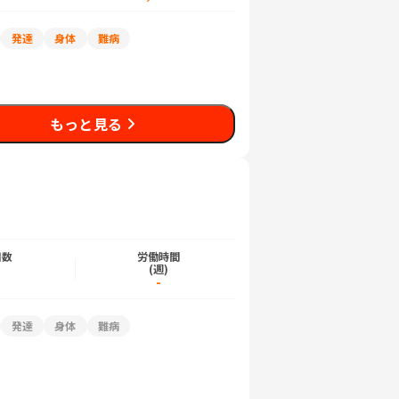
発達
身体
難病
もっと見る
日数
労働時間
)
(週)
-
発達
身体
難病