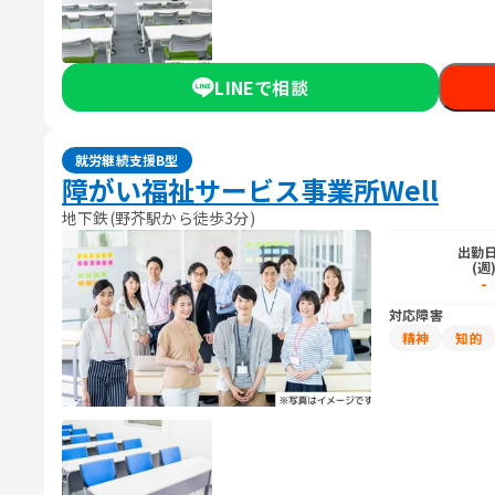
LINEで相談
就労継続支援B型
障がい福祉サービス事業所Well
地下鉄(野芥駅から徒歩3分)
出勤
(週
-
対応障害
精神
知的