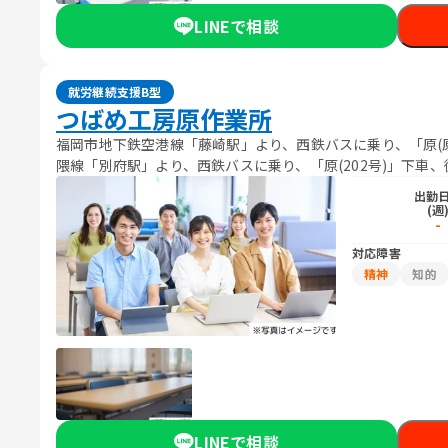
LINEで相談
就労継続支援B型
つばめ工房原作業所
福岡市地下鉄空港線「藤崎駅」より、西鉄バスに乗り、「原(原
隈線「別府駅」より、西鉄バスに乗り、「原(202号)」下車、
出勤
(週
-
対応障害
精神
知的
LINEで相談