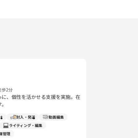
徒歩2分
心に、個性を活かせる支援を実施。在
す。
け
封入・発送
動画編集
ライティング・編集
庫管理