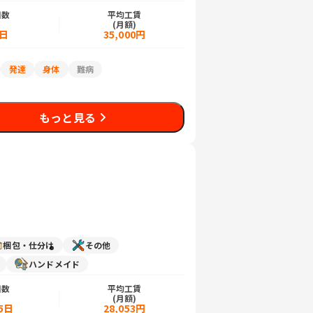
日数
平均工賃
)
(月額)
6日
35,000円
発達
身体
難病
もっと見る
梱包・仕分け
その他
ハンドメイド
日数
平均工賃
)
(月額)
5日
28,053円