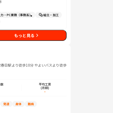
円
入力・PC業務（事務系）
組立・加工
もっと見る
R春日駅より徒歩10分 やよいバスより徒歩
日数
平均工賃
)
(月額)
-
発達
身体
難病