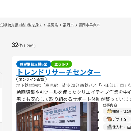
就労継続支援A型/B型を探す
福岡県
福岡市
福岡市早良区
32
件
(
1
-
20
件)
就労継続支援B型
空きあり
トレンドリサーチセンター
オンライン面談
地下鉄空港線「室見駅」徒歩20分 西鉄バス「小田部1丁目」
動画編集やAIツールを使ったクリエイティブ作業を中
宅でも安心して取り組めるサポート体制が整っていま
仕事内容
梱包・仕分
デザイン
仕入れ・在