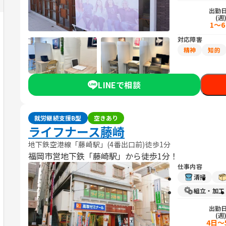
出勤
(週
1～
対応障害
精神
知的
LINEで相談
就労継続支援B型
空きあり
ライフナース藤崎
地下鉄空港線「藤崎駅」(4番出口前)徒歩1分
福岡市営地下鉄「藤崎駅」から徒歩1分！
仕事内容
清掃
組立・加工
出勤
(週
4日～