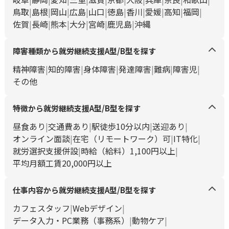
鳥取
島根
岡山
広島
山口
徳島
香川
愛媛
高知
福岡
佐賀
長崎
熊本
大分
宮崎
鹿児島
沖縄
障害種類から就労継続支援A型/B型を探す
精神障害
知的障害
身体障害
発達障害
難病
障害児
その他
特徴から就労継続支援A型/B型を探す
昼食あり
交通費あり
駅徒歩10分以内
送迎あり
オンライン面談
在宅（リモートワーク）可
IT特化
就労選択支援併設
時給（給料）1,100円以上
平均月額工賃20,000円以上
仕事内容から就労継続支援A型/B型を探す
カフェスタッフ
Webデザイン
データ入力・PC業務（事務系）
動物ケア