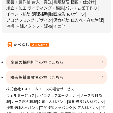
園芸・農作業
封入・発送
書類整理
梱包・仕分け
組立・加工
ライティング・編集
パン・お菓子作り
イベント補助
調理補助
動画編集
eスポーツ
プログラミング
デザイン
保育補助
仕入れ・在庫管理
清掃
店舗スタッフ・販売
その他
企業の採用担当の方はこちら
障害福祉事業者の方はこちら
株式会社エス・エム・エスの運営サービス
ウェルミージョブ
カイゴジョブエージェント
ナース専科 就
職
ナース専科 転職
保育士人材バンク
放射線技師人材バンク
検査技師人材バンク
工学技師人材バンク
ケア人材バンク
PT