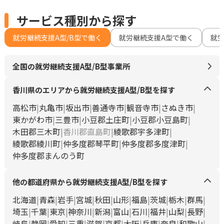
サービス種別から探す
就労継続支援A型/B型で働く
就労継続支援A型で働く
就
全国の就労継続支援A型/B型事業所
香川県のエリアから就労継続支援A型/B型を探す
高松市
丸亀市
坂出市
善通寺市
観音寺市
さぬき市
東かがわ市
三豊市
小豆郡土庄町
小豆郡小豆島町
木田郡三木町
香川郡直島町
綾歌郡宇多津町
綾歌郡綾川町
仲多度郡琴平町
仲多度郡多度津町
仲多度郡まんのう町
他の都道府県から就労継続支援A型/B型を探す
北海道
青森
岩手
宮城
秋田
山形
福島
茨城
栃木
群馬
埼玉
千葉
東京
神奈川
新潟
富山
石川
福井
山梨
長野
岐阜
静岡
愛知
三重
滋賀
京都
大阪
兵庫
奈良
和歌山